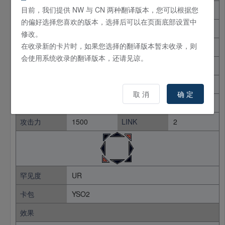
目前，我们提供 NW 与 CN 两种翻译版本，您可以根据您
日文名
閃刀姫－カメリア
的偏好选择您喜欢的版本，选择后可以在页面底部设置中
英文名
-
修改。
在收录新的卡片时，如果您选择的翻译版本暂未收录，则
卡片种类
怪兽
效果
连接
会使用系统收录的翻译版本，还请见谅。
卡片密码
63013339
使用限制
无限制
取 消
确 定
种族
机械
属性
暗
攻击力
1500
LINK
2
罕见度
UR
卡包
YSO2
效果