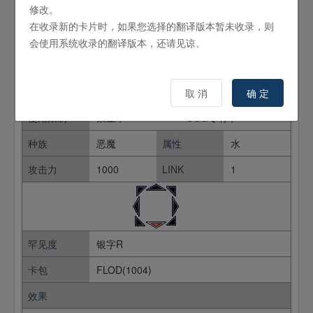
修改。
日文名
トロイメア・マーメイド
在收录新的卡片时，如果您选择的翻译版本暂未收录，则
英文名
-
会使用系统收录的翻译版本，还请见谅。
卡片种类
怪兽
效果
连接
卡片密码
03679218
取 消
确 定
使用限制
禁止卡
OCG专有卡
种族
恶魔
属性
水
攻击力
1000
LINK
1
罕见度
银字R
卡包
FLOD(1004)
效果