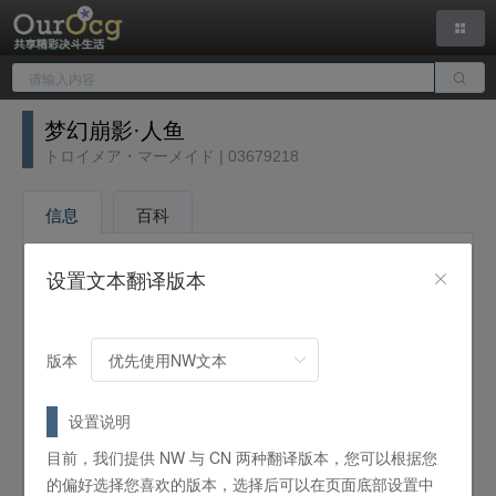
梦幻崩影·人鱼
トロイメア・マーメイド | 03679218
信息
百科
设置文本翻译版本
版本
设置说明
目前，我们提供 NW 与 CN 两种翻译版本，您可以根据您
中文名
梦幻崩影·人鱼
的偏好选择您喜欢的版本，选择后可以在页面底部设置中