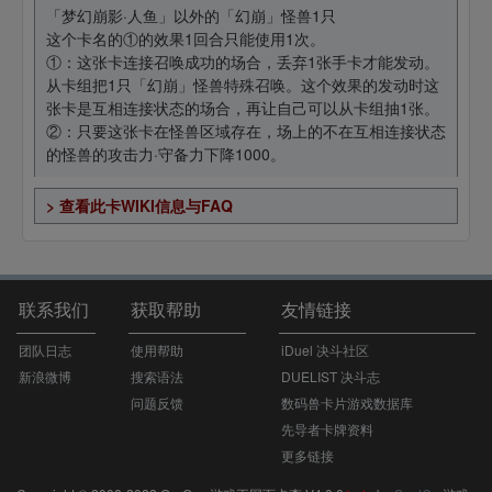
「梦幻崩影·人鱼」以外的「幻崩」怪兽1只
这个卡名的①的效果1回合只能使用1次。
①：这张卡连接召唤成功的场合，丢弃1张手卡才能发动。
从卡组把1只「幻崩」怪兽特殊召唤。这个效果的发动时这
张卡是互相连接状态的场合，再让自己可以从卡组抽1张。
②：只要这张卡在怪兽区域存在，场上的不在互相连接状态
的怪兽的攻击力·守备力下降1000。
> 查看此卡WIKI信息与FAQ
联系我们
获取帮助
友情链接
团队日志
使用帮助
iDuel 决斗社区
新浪微博
搜索语法
DUELIST 决斗志
问题反馈
数码兽卡片游戏数据库
先导者卡牌资料
更多链接