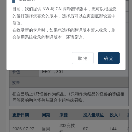
日文名
突然変異
目前，我们提供 NW 与 CN 两种翻译版本，您可以根据您
的偏好选择您喜欢的版本，选择后可以在页面底部设置中
英文名
Metamorphosis
修改。
卡片种类
魔法
通常
在收录新的卡片时，如果您选择的翻译版本暂未收录，则
会使用系统收录的翻译版本，还请见谅。
卡片密码
46411259
使用限制
禁止卡
取 消
确 定
罕见度
平卡N
卡包
EE01，301
效果
把自己场上1只怪兽作为祭品。1只和作为祭品的怪兽的等级相
同等级的融合怪兽从融合卡组特殊召唤。
更新日期
周期
来源
投入量顺位
投入1
投
233竞技
2026-07-27
当周
97
144
21