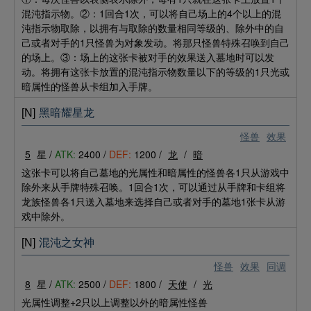
混沌指示物。②：1回合1次，可以将自己场上的4个以上的混
沌指示物取除，以拥有与取除的数量相同等级的、除外中的自
己或者对手的1只怪兽为对象发动。将那只怪兽特殊召唤到自己
的场上。③：场上的这张卡被对手的效果送入墓地时可以发
动。将拥有这张卡放置的混沌指示物数量以下的等级的1只光或
暗属性的怪兽从卡组加入手牌。
[N]
黑暗耀星龙
怪兽
效果
5
星 /
ATK:
2400 /
DEF:
1200 /
龙
/
暗
这张卡可以将自己墓地的光属性和暗属性的怪兽各1只从游戏中
除外来从手牌特殊召唤。1回合1次，可以通过从手牌和卡组将
龙族怪兽各1只送入墓地来选择自己或者对手的墓地1张卡从游
戏中除外。
[N]
混沌之女神
怪兽
效果
同调
8
星 /
ATK:
2500 /
DEF:
1800 /
天使
/
光
光属性调整+2只以上调整以外的暗属性怪兽