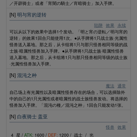
／开辟骑士」或者「宵闇の騎士／宵暗骑士」加入手牌。
[N]
明与宵的逆转
陷阱
效果
永续
可以从以下的效果中选择1个发动。「明と宵の逆転／明与宵的
逆转」的效果1回合只能使用1次。●从手牌将1只战士族·光属性
怪兽送入墓地。那之后，从卡组将1只与那只怪兽相同等级的战
士族·暗属性怪兽加入手牌。●从手牌将1只战士族·暗属性怪兽
送入墓地。那之后，从卡组将1只与那只怪兽相同等级的战士族
·光属性怪兽加入手牌。
[N]
混沌之种
魔法
通常
自己场上有光属性以及暗属性怪兽存在的场合，可以选择除外
中的自己的1只光属性或者暗属性的战士族怪兽发动。将选择的
怪兽加入手牌。「混沌の種／混沌之种」1回合只能发动1张。
[N]
白夜骑士 盖亚
怪兽
效果
4
星 /
ATK:
1600 /
DEF:
1200 /
战士
/
光