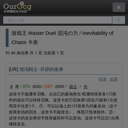
游戏王 Master Duel 混沌の力 / Inevitability of
Chaos 卡表
约 40 条结果 共 1 页 当前第 1 页
[UR]
混沌戦士 -开辟的使者-
怪兽
效果
8
星 /
ATK:
3000 /
DEF:
2500 /
战士
/
光
这张卡不能通常召唤。从自己的墓地将光·暗属性怪兽各1只除
外的场合可以特殊召唤。这张卡的①②效果1回合只能有1次使
用其中任意1个。①：可以以场上的1只怪兽为对象发动（这个
效果发动的回合，这张卡不能攻击）。将那只怪兽除外。②：
这张卡的攻击将对手怪兽破坏时可以发动。这张卡可以仅1次再
继续攻击。