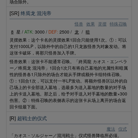
场合除外。
[SR]
终焉龙 混沌帝
怪兽
效果
灵摆
特殊召唤
8
星 /
ATK:
3000 /
DEF:
2500 /
龙
/
暗
灵摆效果：这个卡名的灵摆效果1回合只能使用1次。①：可以
支付1000LP，以除外中的自己的1只龙族怪兽为对象发动。将
这张卡破坏，将那只怪兽加入手牌。
怪兽效果：这张卡不能通常召唤。「終焉龍 カオス・エンペラ
ー／终焉龙 混沌帝」1回合1次只有将自己墓地的光属性和暗属
性的怪兽各1只除外的场合才能从手牌或额外卡组特殊召唤。
①：1回合1次，可以支付一半LP发动。将额外怪兽区以外的自
己场上的卡全部送入墓地，选最多为送入墓地的数量的对手场
上的卡送入墓地。那之后，给予对手送入对手墓地的数量×300
伤害。②：特殊召唤的表侧表示的这张卡从场上离开的场合返
回卡组最下面。
[R]
超戦士的仪式
魔法
仪式
「カオス・ソルジャー／混沌戦士」仪式怪兽降临所必须。