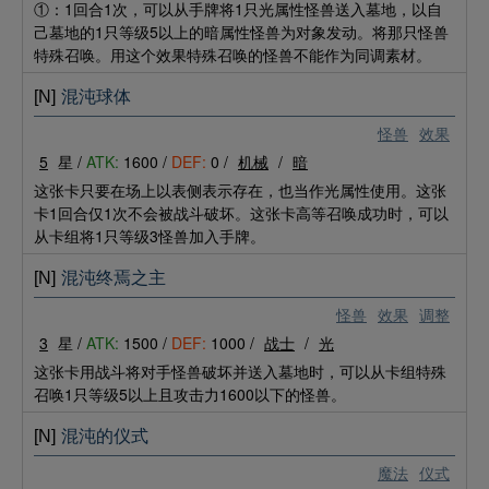
①：1回合1次，可以从手牌将1只光属性怪兽送入墓地，以自
己墓地的1只等级5以上的暗属性怪兽为对象发动。将那只怪兽
特殊召唤。用这个效果特殊召唤的怪兽不能作为同调素材。
[N]
混沌球体
怪兽
效果
5
星 /
ATK:
1600 /
DEF:
0 /
机械
/
暗
这张卡只要在场上以表侧表示存在，也当作光属性使用。这张
卡1回合仅1次不会被战斗破坏。这张卡高等召唤成功时，可以
从卡组将1只等级3怪兽加入手牌。
[N]
混沌终焉之主
怪兽
效果
调整
3
星 /
ATK:
1500 /
DEF:
1000 /
战士
/
光
这张卡用战斗将对手怪兽破坏并送入墓地时，可以从卡组特殊
召唤1只等级5以上且攻击力1600以下的怪兽。
[N]
混沌的仪式
魔法
仪式