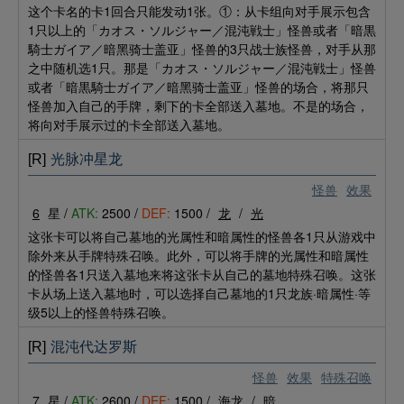
这个卡名的卡1回合只能发动1张。①：从卡组向对手展示包含
1只以上的「カオス・ソルジャー／混沌戦士」怪兽或者「暗黒
騎士ガイア／暗黑骑士盖亚」怪兽的3只战士族怪兽，对手从那
之中随机选1只。那是「カオス・ソルジャー／混沌戦士」怪兽
或者「暗黒騎士ガイア／暗黑骑士盖亚」怪兽的场合，将那只
怪兽加入自己的手牌，剩下的卡全部送入墓地。不是的场合，
将向对手展示过的卡全部送入墓地。
[R]
光脉冲星龙
怪兽
效果
6
星 /
ATK:
2500 /
DEF:
1500 /
龙
/
光
这张卡可以将自己墓地的光属性和暗属性的怪兽各1只从游戏中
除外来从手牌特殊召唤。此外，可以将手牌的光属性和暗属性
的怪兽各1只送入墓地来将这张卡从自己的墓地特殊召唤。这张
卡从场上送入墓地时，可以选择自己墓地的1只龙族·暗属性·等
级5以上的怪兽特殊召唤。
[R]
混沌代达罗斯
怪兽
效果
特殊召唤
7
星 /
ATK:
2600 /
DEF:
1500 /
海龙
/
暗