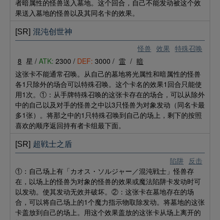
者暗属性的怪兽送入墓地。这个回合，自己不能发动被这个效
果送入墓地的怪兽以及其同名卡的效果。
[SR]
混沌创世神
怪兽
效果
特殊召唤
8
星 /
ATK:
2300 /
DEF:
3000 /
雷
/
暗
这张卡不能通常召唤。从自己的墓地将光属性和暗属性的怪兽
各1只除外的场合可以特殊召唤。这个卡名的效果1回合只能使
用1次。①：从手牌特殊召唤的这张卡存在的场合，可以从除外
中的自己以及对手的怪兽之中以3只怪兽为对象发动（同名卡最
多1张）。将那之中的1只特殊召唤到自己的场上，剩下的按照
喜欢的顺序返回持有者卡组最下面。
[SR]
超戦士之盾
陷阱
反击
①：自己场上有「カオス・ソルジャー／混沌戦士」怪兽存
在，以场上的怪兽为对象的怪兽的效果或魔法陷阱卡发动时可
以发动。使其发动无效并破坏。②：这张卡在墓地存在的场
合，可以将自己场上的1个魔力指示物取除发动。将墓地的这张
卡盖放到自己的场上。用这个效果盖放的这张卡从场上离开的