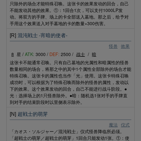
只除外的场合才能特殊召唤。这张卡的效果发动的回合，自己
不能发动其他的效果。①：1回合1次，可以支付1000LP发
动。将双方的手牌、场上的卡全部送入墓地。那之后，给予对
手用这个效果送入对手墓地的卡的数量×300伤害。
[R]
混沌戦士 -宵暗的使者-
怪兽
效果
8
星 /
ATK:
3000 /
DEF:
2500 /
战士
/
暗
这张卡不能通常召唤。只有自己墓地的光属性和暗属性的怪兽
数量相同的场合，将那之中的其中1个属性全部除外的场合才能
特殊召唤。这张卡的属性也当作「光」使用。这张卡特殊召唤
成功时，可以根据为了特殊召唤而除外的怪兽的属性，发动以
下的效果。这个效果发动的回合，自己不能进行战斗阶段。●
光：选择场上的1只怪兽除外。●暗：随机选1张对手的手牌直
到对手的结束阶段时以里侧表示除外。
[N]
超戦士的萌芽
魔法
仪式
「カオス・ソルジャー／混沌戦士」仪式怪兽降临所必须。
「超戦士の萌芽／超戦士的萌芽」1回合只能发动1张。①：使