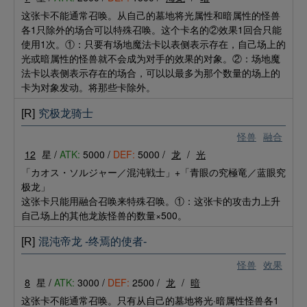
这张卡不能通常召唤。从自己的墓地将光属性和暗属性的怪兽
各1只除外的场合可以特殊召唤。这个卡名的②效果1回合只能
使用1次。①：只要有场地魔法卡以表侧表示存在，自己场上的
光或暗属性的怪兽就不会成为对手的效果的对象。②：场地魔
法卡以表侧表示存在的场合，可以以最多为那个数量的场上的
卡为对象发动。将那些卡除外。
[R]
究极龙骑士
怪兽
融合
12
星 /
ATK:
5000 /
DEF:
5000 /
龙
/
光
「カオス・ソルジャー／混沌戦士」+「青眼の究極竜／蓝眼究
极龙」
这张卡只能用融合召唤来特殊召唤。①：这张卡的攻击力上升
自己场上的其他龙族怪兽的数量×500。
[R]
混沌帝龙 -终焉的使者-
怪兽
效果
8
星 /
ATK:
3000 /
DEF:
2500 /
龙
/
暗
这张卡不能通常召唤。只有从自己的墓地将光·暗属性怪兽各1