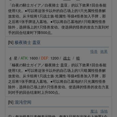
「白夜の騎士ガイア／白夜骑士 盖亚」的以下效果1回合各能
使用1次。●可以将这张卡以外的自己场上的1只光属性怪兽解
放发动。从卡组将1只战士族·暗属性·等级4怪兽加入手牌，那
之后将1张手牌送入墓地。●可以将自己墓地的1只暗属性怪兽
除外，选择场上的1只怪兽发动。使选择的怪兽的攻击力直到对
手的回合结束时下降500点。
[N]
极夜骑士 盖亚
怪兽
效果
4
星 /
ATK:
1600 /
DEF:
1200 /
战士
/
暗
「極夜の騎士ガイア／极夜骑士 盖亚」的以下效果1回合各能
使用1次。●可以将这张卡以外的自己场上的1只暗属性怪兽解
放发动。从卡组将1只战士族·光属性·等级4怪兽加入手牌，那
之后将1张手牌送入墓地。●可以将自己墓地的1只光属性怪兽
除外，选择自己场上的1只怪兽发动。使选择的怪兽的攻击力直
到对手的回合结束时上升500点。
[N]
混沌空间
魔法
场地
①：每次怪兽以表侧表示除外，每有1只就在这张卡上放置1个