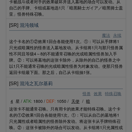
卡被战斗或者对手的效果破坏并送入墓地的场合可以发动。从
自己的手牌、卡组或墓地选1只「暗黒騎士ガイア／暗黑骑士盖
亚」怪兽特殊召唤。
[SR]
混沌领域
魔法
永续
这个卡名的①②效果1回合各能使用1次。①：可以从手牌将1
只光或暗属性的怪兽送入墓地发动。从卡组将1只与那只怪兽属
性不同且等级4～8的不能通常召唤的光或暗属性怪兽加入手
牌。②：可以将墓地的这张卡除外，从除外的自己的怪兽之中
以1只不能通常召唤的光或暗属性怪兽为对象发动。使那只怪兽
返回卡组最下面。那之后，自己从卡组抽1张。
[SR]
混沌之瓦尔基莉
怪兽
效果
特殊召唤
4
星 /
ATK:
1800 /
DEF:
1050 /
天使
/
暗
这张卡不能通常召唤。只有用卡的效果才能特殊召唤。这个卡
名的①②效果1回合各能使用1次。①：可以从自己的墓地将1
只光属性或者暗属性的怪兽除外发动。将这张卡从手牌特殊召
唤。②：这张卡被除外的场合可以发动。从卡组将1只光属性或