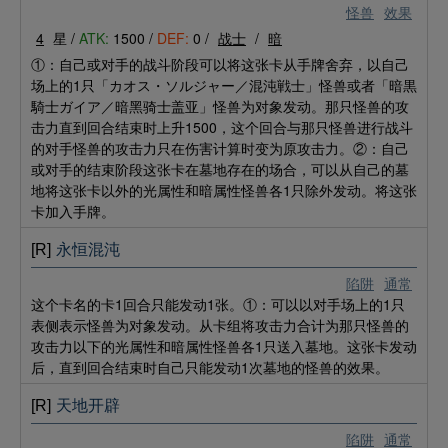
怪兽
效果
4
星 /
ATK:
1500 /
DEF:
0 /
战士
/
暗
①：自己或对手的战斗阶段可以将这张卡从手牌舍弃，以自己
场上的1只「カオス・ソルジャー／混沌戦士」怪兽或者「暗黒
騎士ガイア／暗黑骑士盖亚」怪兽为对象发动。那只怪兽的攻
击力直到回合结束时上升1500，这个回合与那只怪兽进行战斗
的对手怪兽的攻击力只在伤害计算时变为原攻击力。②：自己
或对手的结束阶段这张卡在墓地存在的场合，可以从自己的墓
地将这张卡以外的光属性和暗属性怪兽各1只除外发动。将这张
卡加入手牌。
[R]
永恒混沌
陷阱
通常
这个卡名的卡1回合只能发动1张。①：可以以对手场上的1只
表侧表示怪兽为对象发动。从卡组将攻击力合计为那只怪兽的
攻击力以下的光属性和暗属性怪兽各1只送入墓地。这张卡发动
后，直到回合结束时自己只能发动1次墓地的怪兽的效果。
[R]
天地开辟
陷阱
通常