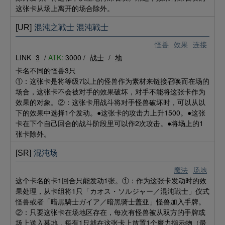
这张卡从场上离开的场合除外。
[UR]
混沌之戦士 混沌戦士
怪兽
效果
连接
LINK
3
/
ATK:
3000 /
战士
/
地
卡名不同的怪兽3只
①：这张卡是将等级7以上的怪兽作为素材来链接召唤而在场的
场合，这张卡不会被对手的效果破坏，对手不能将这张卡作为
效果的对象。②：这张卡用战斗将对手怪兽破坏时，可以从以
下的效果中选择1个发动。●这张卡的攻击力上升1500。●这张
卡在下个自己回合的战斗阶段里可以作2次攻击。●将场上的1
张卡除外。
[SR]
混沌场
魔法
场地
这个卡名的卡1回合只能发动1张。①：作为这张卡发动时的效
果处理，从卡组将1只「カオス・ソルジャー／混沌戦士」仪式
怪兽或者「暗黒騎士ガイア／暗黑骑士盖亚」怪兽加入手牌。
②：只要这张卡在场地区存在，每次有怪兽被从双方的手牌或
场上送入墓地，每有1只就在这张卡上放置1个魔力指示物（最