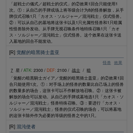
「超戦士の儀式／超戦士的仪式」的②效果1回合只能使用1
次。①：从自己的手牌或场上将等级合计为8的怪兽解放，从手
牌仪式召唤1只「カオス・ソルジャー／混沌戦士」仪式怪兽。
②：可以从自己的墓地将这张卡以及1只光属性怪兽和1只暗属
性怪兽除外发动。从手牌无视召唤条件地特殊召唤1只「カオ
ス・ソルジャー／混沌戦士」仪式怪兽。这个效果在这张卡送
入墓地的回合不能发动。
[R]
觉醒的暗黑骑士盖亚
怪兽
效果
7
星 /
ATK:
2300 /
DEF:
2100 /
战士
/
暗
「覚醒の暗黒騎士ガイア／觉醒的暗黑骑士盖亚」的②效果1回
合只能使用1次。①：对手场上的怪兽的数量比自己场上的怪兽
的数量多的场合，这张卡可以不作解放地召唤。②：这张卡被
解放的场合可以发动。从自己的手牌或墓地选1只「カオス・ソ
ルジャー／混沌戦士」怪兽特殊召唤。③：要进行「カオス・
ソルジャー／混沌戦士」怪兽的仪式召唤的场合，可以将墓地
的这张卡除外作为必要的等级的怪兽之中的1只。
[R]
混沌使者