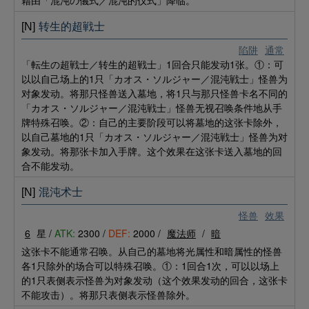
藉由「混沌の儀式／混沌的仪式」降临。
[N]
转生的超戦士
陷阱
通常
「転生の超戦士／转生的超戦士」1回合只能发动1张。①：可
以以自己场上的1只「カオス・ソルジャー／混沌戦士」怪兽为
对象发动。将那只怪兽送入墓地，将1只与那只怪兽卡名不同的
「カオス・ソルジャー／混沌戦士」怪兽无视召唤条件地从手
牌特殊召唤。②：自己的主要阶段可以将墓地的这张卡除外，
以自己墓地的1只「カオス・ソルジャー／混沌戦士」怪兽为对
象发动。将那张卡加入手牌。这个效果在这张卡送入墓地的回
合不能发动。
[N]
混沌术士
怪兽
效果
6
星 /
ATK:
2300 /
DEF:
2000 /
魔法师
/
暗
这张卡不能通常召唤。从自己的墓地将光属性和暗属性的怪兽
各1只除外的场合可以特殊召唤。①：1回合1次，可以以场上
的1只表侧表示怪兽为对象发动（这个效果发动的回合，这张卡
不能攻击）。将那只表侧表示怪兽除外。