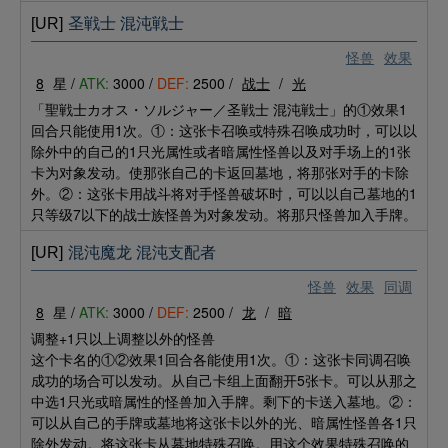
[UR]
圣戦士 混沌戦士
怪兽
效果
8
星 /
ATK:
3000 /
DEF:
2500 /
战士
/
光
「聖戦士カオス・ソルジャー／圣戦士 混沌戦士」的①效果1
回合只能使用1次。①：这张卡召唤或特殊召唤成功时，可以以
除外中的自己的1只光属性或者暗属性怪兽以及对手场上的1张
卡为对象发动。使那张自己的卡返回墓地，将那张对手的卡除
外。②：这张卡用战斗将对手怪兽破坏时，可以以自己墓地的1
只等级7以下的战士族怪兽为对象发动。将那只怪兽加入手牌。
[UR]
混沌魔龙 混沌支配者
怪兽
效果
同调
8
星 /
ATK:
3000 /
DEF:
2500 /
龙
/
暗
调整+1只以上调整以外的怪兽
这个卡名的①②效果1回合各能使用1次。①：这张卡同调召唤
成功的场合可以发动。从自己卡组上面翻开5张卡。可以从那之
中选1只光或暗属性的怪兽加入手牌。剩下的卡送入墓地。②：
可以从自己的手牌或墓地将这张卡以外的光、暗属性怪兽各1只
除外发动。将这张卡从墓地特殊召唤。用这个效果特殊召唤的