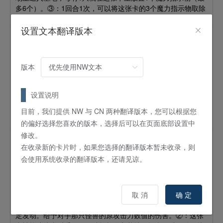
多6个）。③：1回合1次，可以将这张卡的3个魔力指示物取除
发动。自己从卡组将1张仪式魔法卡加入手牌。
设置文本翻译版本
[SR]
疾走的暗黑骑士盖亚
怪兽
效果
版本
7
星 /
ATK:
2300 /
DEF:
2100 /
战士
/
光
「疾走の暗黒騎士ガイア／疾走的暗黑骑士盖亚」的③效果1回
合只能使用1次。①：这张卡可以不作解放地召唤。②：不作解
设置说明
放地召唤的这张卡的原攻击力变为1900。③：这张卡被解放的
目前，我们提供 NW 与 CN 两种翻译版本，您可以根据您
场合可以发动。从卡组将1只「カオス・ソルジャー／混沌戦
士」怪兽加入手牌。
的偏好选择您喜欢的版本，选择后可以在页面底部设置中
修改。
[SR]
超戦士 混沌戦士
在收录新的卡片时，如果您选择的翻译版本暂未收录，则
怪兽
效果
仪式
会使用系统收录的翻译版本，还请见谅。
8
星 /
ATK:
3000 /
DEF:
2500 /
战士
/
地
藉由「超戦士の儀式／超戦士的仪式」降临。自己1回合只能特
殊召唤1次「超戦士カオス・ソルジャー／超戦士 混沌戦
取 消
确 定
士」。①：这张卡用战斗将对手怪兽破坏并送入墓地的场合必
定发动。给予对手那只怪兽的原攻击力数值的伤害。②：这张