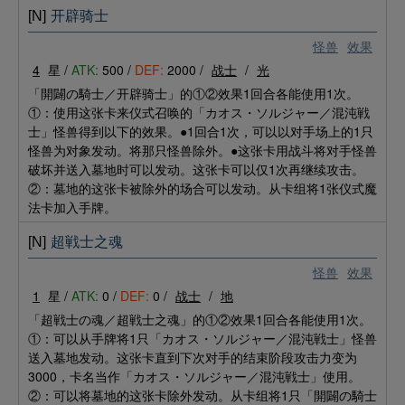
[N]
开辟骑士
怪兽
效果
4
星 /
ATK:
500 /
DEF:
2000 /
战士
/
光
「開闢の騎士／开辟骑士」的①②效果1回合各能使用1次。
①：使用这张卡来仪式召唤的「カオス・ソルジャー／混沌戦
士」怪兽得到以下的效果。●1回合1次，可以以对手场上的1只
怪兽为对象发动。将那只怪兽除外。●这张卡用战斗将对手怪兽
破坏并送入墓地时可以发动。这张卡可以仅1次再继续攻击。
②：墓地的这张卡被除外的场合可以发动。从卡组将1张仪式魔
法卡加入手牌。
[N]
超戦士之魂
怪兽
效果
1
星 /
ATK:
0 /
DEF:
0 /
战士
/
地
「超戦士の魂／超戦士之魂」的①②效果1回合各能使用1次。
①：可以从手牌将1只「カオス・ソルジャー／混沌戦士」怪兽
送入墓地发动。这张卡直到下次对手的结束阶段攻击力变为
3000，卡名当作「カオス・ソルジャー／混沌戦士」使用。
②：可以将墓地的这张卡除外发动。从卡组将1只「開闢の騎士