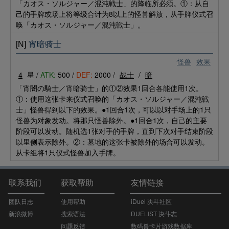
「カオス・ソルジャー／混沌戦士」的降临所必须。①：从自
己的手牌或场上将等级合计为8以上的怪兽解放，从手牌仪式召
唤「カオス・ソルジャー／混沌戦士」。
[N]
宵暗骑士
怪兽
效果
4
星 /
ATK:
500 /
DEF:
2000 /
战士
/
暗
「宵闇の騎士／宵暗骑士」的①②效果1回合各能使用1次。
①：使用这张卡来仪式召唤的「カオス・ソルジャー／混沌戦
士」怪兽得到以下的效果。●1回合1次，可以以对手场上的1只
怪兽为对象发动。将那只怪兽除外。●1回合1次，自己的主要
阶段可以发动。随机选1张对手的手牌，直到下次对手结束阶段
以里侧表示除外。②：墓地的这张卡被除外的场合可以发动。
从卡组将1只仪式怪兽加入手牌。
联系我们
获取帮助
友情链接
团队日志
使用帮助
iDuel 决斗社区
新浪微博
搜索语法
DUELIST 决斗志
问题反馈
数码兽卡片游戏数据库