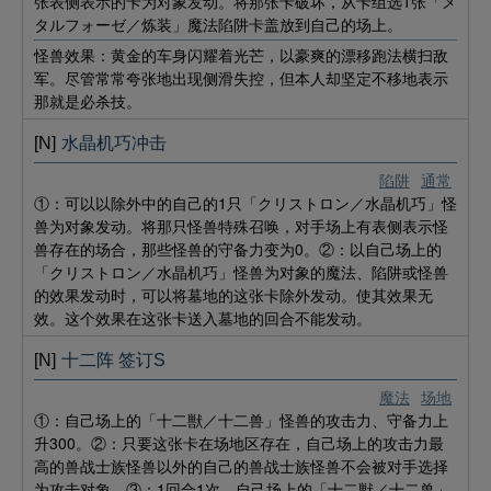
张表侧表示的卡为对象发动。将那张卡破坏，从卡组选1张「メ
タルフォーゼ／炼装」魔法陷阱卡盖放到自己的场上。
怪兽效果：黄金的车身闪耀着光芒，以豪爽的漂移跑法横扫敌
军。尽管常常夸张地出现侧滑失控，但本人却坚定不移地表示
那就是必杀技。
[N]
水晶机巧冲击
陷阱
通常
①：可以以除外中的自己的1只「クリストロン／水晶机巧」怪
兽为对象发动。将那只怪兽特殊召唤，对手场上有表侧表示怪
兽存在的场合，那些怪兽的守备力变为0。②：以自己场上的
「クリストロン／水晶机巧」怪兽为对象的魔法、陷阱或怪兽
的效果发动时，可以将墓地的这张卡除外发动。使其效果无
效。这个效果在这张卡送入墓地的回合不能发动。
[N]
十二阵 签订S
魔法
场地
①：自己场上的「十二獣／十二兽」怪兽的攻击力、守备力上
升300。②：只要这张卡在场地区存在，自己场上的攻击力最
高的兽战士族怪兽以外的自己的兽战士族怪兽不会被对手选择
为攻击对象。③：1回合1次，自己场上的「十二獣／十二兽」