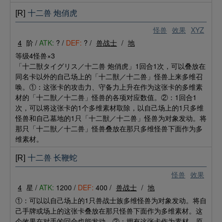
[R]
十二兽 炮俏虎
怪兽
效果
XYZ
4
阶 /
ATK:
? /
DEF:
? /
兽战士
/
地
等级4怪兽×3
「十二獣タイグリス／十二兽 炮俏虎」1回合1次，可以叠放在
同名卡以外的自己场上的「十二獣／十二兽」怪兽上来多维召
唤。①：这张卡的攻击力、守备力上升在作为这张卡的多维素
材的「十二獣／十二兽」怪兽的各项对应数值。②：1回合1
次，可以将这张卡的1个多维素材取除，以自己场上的1只多维
怪兽和自己墓地的1只「十二獣／十二兽」怪兽为对象发动。将
那只「十二獣／十二兽」怪兽叠放在那只多维怪兽下面作为多
维素材。
[R]
十二兽 长鞭蛇
怪兽
效果
4
星 /
ATK:
1200 /
DEF:
400 /
兽战士
/
地
①：可以以自己场上的1只兽战士族多维怪兽为对象发动。将自
己手牌或场上的这张卡叠放在那只怪兽下面作为多维素材。这
个效果在对手的回合也能发动。②：拥有这张卡作为素材、原