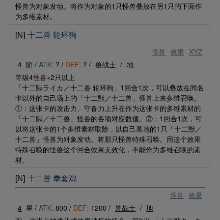
怪兽为对象发动。将作为对象的1只怪兽叠放在另1只的下面作
为多维素材。
[N]
十二兽 轮环狗
怪兽
效果
XYZ
4
阶 /
ATK:
? /
DEF:
? /
兽战士
/
地
等级4怪兽×2只以上
「十二獣ライカ／十二兽 轮环狗」1回合1次，可以叠放在同名
卡以外的自己场上的「十二獣／十二兽」怪兽上来多维召唤。
①：这张卡的攻击力、守备力上升在作为这张卡的多维素材的
「十二獣／十二兽」怪兽的各项对应数值。②：1回合1次，可
以将这张卡的1个多维素材取除，以自己墓地的1只「十二獣／
十二兽」怪兽为对象发动。将那只怪兽特殊召唤。用这个效果
特殊召唤的怪兽这个回合效果无效化，不能作为多维召唤的素
材。
[N]
十二兽 拳套鸡
怪兽
效果
4
星 /
ATK:
800 /
DEF:
1200 /
兽战士
/
地