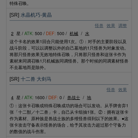
特殊召唤。
[SR]
水晶机巧-黄晶
怪兽
效果
调整
2
星 /
ATK:
500 /
DEF:
500 /
机械
/
水
这个卡名的效果1回合只能使用1次。①：对手的主要阶段以及
战斗阶段，可以以调整以外的自己墓地的1只怪兽为对象发动。
将那只怪兽效果无效地特殊召唤，只将那只怪兽和这张卡作为
素材来同调召唤1只机械族同调怪兽。那个时候的同调素材怪兽
不去墓地而是除外。
[SR]
十二兽 大剑马
怪兽
效果
4
星 /
ATK:
1600 /
DEF:
0 /
兽战士
/
地
①：这张卡召唤或特殊召唤成功的场合可以发动。从手牌舍弃1
张「十二獣／十二兽」卡，自己从卡组抽1张。②：拥有这张卡
作为素材、原种族是兽战士族的多维怪兽得到以下的效果。●这
张卡攻击守备表示怪兽的场合，给予其攻击力超过那个守备力
的数值的战斗伤害。