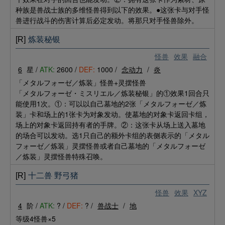
种族是兽战士族的多维怪兽得到以下的效果。●这张卡与对手怪
兽进行战斗的伤害计算后必定发动。将那只对手怪兽除外。
[R]
炼装秘银
怪兽
效果
融合
6
星 /
ATK:
2600 /
DEF:
1000 /
念动力
/
炎
「メタルフォーゼ／炼装」怪兽+灵摆怪兽
「メタルフォーゼ・ミスリエル／炼装秘银」的①效果1回合只
能使用1次。①：可以以自己墓地的2张「メタルフォーゼ／炼
装」卡和场上的1张卡为对象发动。使墓地的对象卡返回卡组，
场上的对象卡返回持有者的手牌。②：这张卡从场上送入墓地
的场合可以发动。选1只自己的额外卡组的表侧表示的「メタル
フォーゼ／炼装」灵摆怪兽或者自己墓地的「メタルフォーゼ
／炼装」灵摆怪兽特殊召唤。
[R]
十二兽 野弓猪
怪兽
效果
XYZ
4
阶 /
ATK:
? /
DEF:
? /
兽战士
/
地
等级4怪兽×5