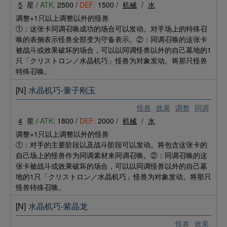
5
星 /
ATK:
2500 /
DEF:
1500 /
机械
/
水
调整+1只以上调整以外的怪兽
①：这张卡同调召唤成功的场合可以发动。对手场上的特殊召
唤的表侧表示怪兽全部变为守备表示。②：同调召唤的这张卡
被战斗或效果破坏的场合，可以以同调怪兽以外的自己墓地的1
只「クリストロン／水晶机巧」怪兽为对象发动。将那只怪兽
特殊召唤。
[N]
水晶机巧-量子刚玉
怪兽
效果
调整
同调
4
星 /
ATK:
1800 /
DEF:
2000 /
机械
/
水
调整+1只以上调整以外的怪兽
①：对手的主要阶段以及战斗阶段可以发动。将包含这张卡的
自己场上的怪兽作为同调素材来同调召唤。②：同调召唤的这
张卡被战斗或效果破坏的场合，可以以同调怪兽以外的自己墓
地的1只「クリストロン／水晶机巧」怪兽为对象发动。将那只
怪兽特殊召唤。
[N]
水晶机巧-紫晶龙
怪兽
效果