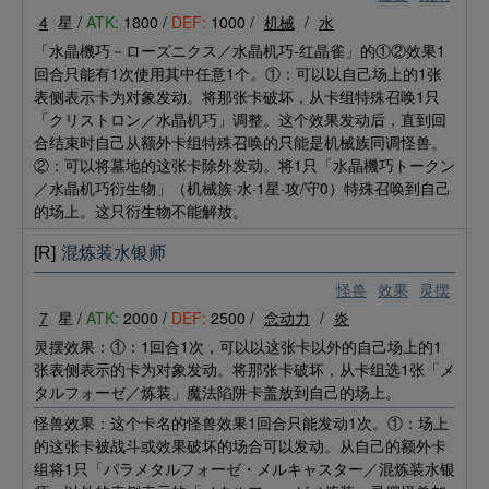
4
星 /
ATK:
1800 /
DEF:
1000 /
机械
/
水
「水晶機巧－ローズニクス／水晶机巧-红晶雀」的①②效果1
回合只能有1次使用其中任意1个。①：可以以自己场上的1张
表侧表示卡为对象发动。将那张卡破坏，从卡组特殊召唤1只
「クリストロン／水晶机巧」调整。这个效果发动后，直到回
合结束时自己从额外卡组特殊召唤的只能是机械族同调怪兽。
②：可以将墓地的这张卡除外发动。将1只「水晶機巧トークン
／水晶机巧衍生物」（机械族·水·1星·攻/守0）特殊召唤到自己
的场上。这只衍生物不能解放。
[R]
混炼装水银师
怪兽
效果
灵摆
7
星 /
ATK:
2000 /
DEF:
2500 /
念动力
/
炎
灵摆效果：①：1回合1次，可以以这张卡以外的自己场上的1
张表侧表示的卡为对象发动。将那张卡破坏，从卡组选1张「メ
タルフォーゼ／炼装」魔法陷阱卡盖放到自己的场上。
怪兽效果：这个卡名的怪兽效果1回合只能发动1次。①：场上
的这张卡被战斗或效果破坏的场合可以发动。从自己的额外卡
组将1只「パラメタルフォーゼ・メルキャスター／混炼装水银