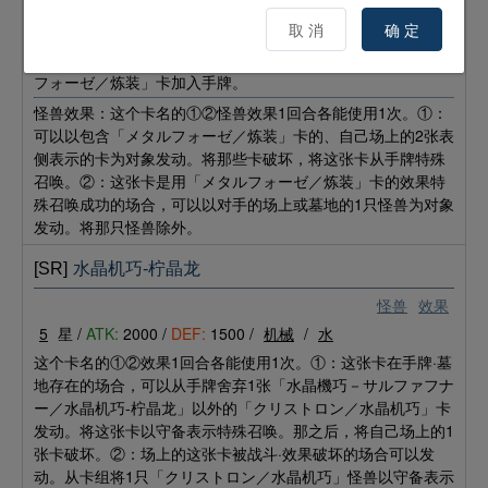
灵摆效果：这个卡名的灵摆效果1回合只能使用1次。①：自己
取 消
确 定
场上的怪兽被效果破坏的场合可以发动。从自己的墓地选「メ
タルフォーゼ・バニッシャー／炼装隐火」以外的1张「メタル
フォーゼ／炼装」卡加入手牌。
怪兽效果：这个卡名的①②怪兽效果1回合各能使用1次。①：
可以以包含「メタルフォーゼ／炼装」卡的、自己场上的2张表
侧表示的卡为对象发动。将那些卡破坏，将这张卡从手牌特殊
召唤。②：这张卡是用「メタルフォーゼ／炼装」卡的效果特
殊召唤成功的场合，可以以对手的场上或墓地的1只怪兽为对象
发动。将那只怪兽除外。
[SR]
水晶机巧-柠晶龙
怪兽
效果
5
星 /
ATK:
2000 /
DEF:
1500 /
机械
/
水
这个卡名的①②效果1回合各能使用1次。①：这张卡在手牌·墓
地存在的场合，可以从手牌舍弃1张「水晶機巧－サルファフナ
ー／水晶机巧-柠晶龙」以外的「クリストロン／水晶机巧」卡
发动。将这张卡以守备表示特殊召唤。那之后，将自己场上的1
张卡破坏。②：场上的这张卡被战斗·效果破坏的场合可以发
动。从卡组将1只「クリストロン／水晶机巧」怪兽以守备表示