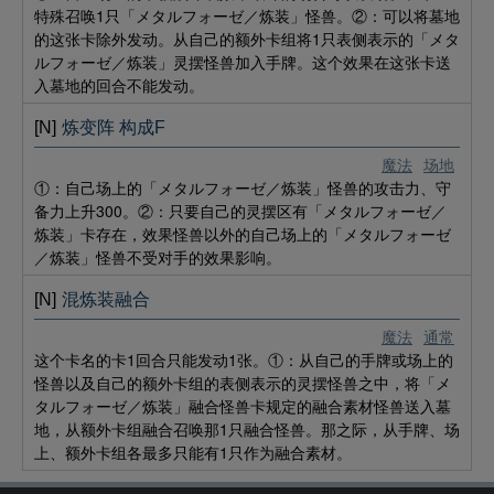
特殊召唤1只「メタルフォーゼ／炼装」怪兽。②：可以将墓地
的这张卡除外发动。从自己的额外卡组将1只表侧表示的「メタ
ルフォーゼ／炼装」灵摆怪兽加入手牌。这个效果在这张卡送
入墓地的回合不能发动。
[N]
炼变阵 构成F
魔法
场地
①：自己场上的「メタルフォーゼ／炼装」怪兽的攻击力、守
备力上升300。②：只要自己的灵摆区有「メタルフォーゼ／
炼装」卡存在，效果怪兽以外的自己场上的「メタルフォーゼ
／炼装」怪兽不受对手的效果影响。
[N]
混炼装融合
魔法
通常
这个卡名的卡1回合只能发动1张。①：从自己的手牌或场上的
怪兽以及自己的额外卡组的表侧表示的灵摆怪兽之中，将「メ
タルフォーゼ／炼装」融合怪兽卡规定的融合素材怪兽送入墓
地，从额外卡组融合召唤那1只融合怪兽。那之际，从手牌、场
上、额外卡组各最多只能有1只作为融合素材。