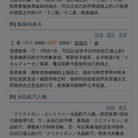
怪兽要被效果破坏的场合，可以让自己的手牌或场上的1只怪兽
代替那之中的1只「十二獣／十二兽」怪兽破坏。
[N]
炼装钨炎火
怪兽
通常
灵摆
7
星 /
ATK:
2400 /
DEF:
2000 /
念动力
/
炎
灵摆效果：①：1回合1次，可以以这张卡以外的自己场上的1
张表侧表示的卡为对象发动。将那张卡破坏，从卡组选1张「メ
タルフォーゼ／炼装」魔法陷阱卡盖放到自己的场上。
怪兽效果：拥有赤热魂钢的上级战士。就在与将世界带向终末
的红色真龙这一威胁对峙之时，他得到仿似彼此呼应穿越次元
而来的光之意志的引导，使身裹百炼钢甲之术绽放。
[N]
水晶机巧入舱
陷阱
通常
「クリストロン・エントリー／水晶机巧入舱」的②效果1回合
只能使用1次。①：从自己的手牌、墓地选「クリストロン／水
晶机巧」调整各1只特殊召唤。②：可以将墓地的这张卡除外，
以自己场上的1只「クリストロン／水晶机巧」怪兽为对象发