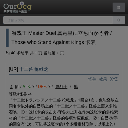
游戏王 Master Duel 真竜皇に立ち向かう者 /
Those who Stand Against Kings 卡表
约 40 条结果 共 1 页 当前第 1 页
[UR]
十二兽 枪戟龙
怪兽
效果
XYZ
4
阶 /
ATK:
? /
DEF:
? /
兽战士
/
地
等级4怪兽×4
「十二獣ドランシア／十二兽 枪戟龙」1回合1次，也能叠放在
同名卡以外的自己场上的「十二獣／十二兽」怪兽上面来多维
召唤。①：这张卡的攻击力·守备力上升在作为这张卡的多维素
材的「十二獣／十二兽」怪兽的各项对应数值。②：自己·对手
的回合有1次，可以将这张卡的1个多维素材取除，以场上的1