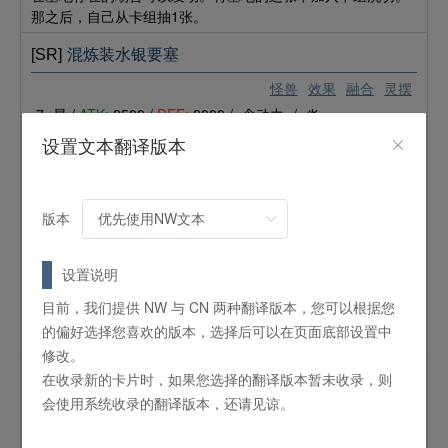
那之后，自己从卡组抽1张。
[SR]
混炼装水银要塞
怪兽
效果
融合
灵摆
7
星 /
ATK:
2500 /
DEF:
2000 /
念动力
/
炎
灵摆效果：这个卡名的灵摆效果1回合只能使用1次。①：自己
设置文本翻译版本
场上的表侧表示的「メタルフォーゼ／炼装」卡被效果破坏的
场合，可以以场上的1张表侧表示的卡为对象发动。将那张卡破
坏。
版本
怪兽效果：「メタルフォーゼ／炼装」怪兽+融合怪兽
这个卡名的①怪兽效果1回合只能使用1次。①：这张卡从额外
卡组特殊召唤成功的场合，可以以对手场上的1张卡为对象发
设置说明
动。使自己的额外卡组的2只表侧表示的灵摆怪兽返回卡组，将
目前，我们提供 NW 与 CN 两种翻译版本，您可以根据您
对象卡破坏。②：怪兽区的这张卡被破坏的场合可以发动。将
的偏好选择您喜欢的版本，选择后可以在页面底部设置中
这张卡放置到自己的灵摆区。
修改。
[SR]
炼装隐火
在收录新的卡片时，如果您选择的翻译版本暂未收录，则
会使用系统收录的翻译版本，还请见谅。
怪兽
效果
灵摆
9
星 /
ATK:
2900 /
DEF:
1900 /
念动力
/
炎