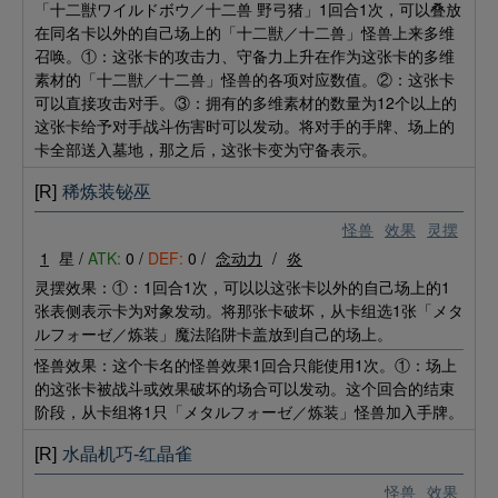
「十二獣ワイルドボウ／十二兽 野弓猪」1回合1次，可以叠放
在同名卡以外的自己场上的「十二獣／十二兽」怪兽上来多维
召唤。①：这张卡的攻击力、守备力上升在作为这张卡的多维
素材的「十二獣／十二兽」怪兽的各项对应数值。②：这张卡
可以直接攻击对手。③：拥有的多维素材的数量为12个以上的
这张卡给予对手战斗伤害时可以发动。将对手的手牌、场上的
卡全部送入墓地，那之后，这张卡变为守备表示。
[R]
稀炼装铋巫
怪兽
效果
灵摆
1
星 /
ATK:
0 /
DEF:
0 /
念动力
/
炎
灵摆效果：①：1回合1次，可以以这张卡以外的自己场上的1
张表侧表示卡为对象发动。将那张卡破坏，从卡组选1张「メタ
ルフォーゼ／炼装」魔法陷阱卡盖放到自己的场上。
怪兽效果：这个卡名的怪兽效果1回合只能使用1次。①：场上
的这张卡被战斗或效果破坏的场合可以发动。这个回合的结束
阶段，从卡组将1只「メタルフォーゼ／炼装」怪兽加入手牌。
[R]
水晶机巧-红晶雀
怪兽
效果