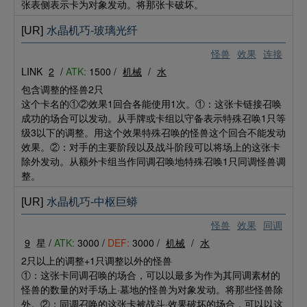
张表侧表示卡为对象发动。将那张卡破坏。
[UR]
水晶机巧-玻璃光纤
怪兽
效果
连接
LINK
2
/
ATK:
1500 /
机械
/
水
包含调整的怪兽2只
这个卡名的①②效果1回合各能使用1次。①：这张卡链接召唤
成功的场合可以发动。从手牌或卡组以守备表示特殊召唤1只等
级3以下的调整。用这个效果特殊召唤的怪兽这个回合不能发动
效果。②：对手的主要阶段以及战斗阶段可以将场上的这张卡
除外发动。从额外卡组当作同调召唤地特殊召唤1只同调怪兽调
整。
[UR]
水晶机巧-中枢巨蟒
怪兽
效果
同调
9
星 /
ATK:
3000 /
DEF:
3000 /
机械
/
水
2只以上的调整+1只调整以外的怪兽
①：这张卡同调召唤的场合，可以以最多为作为其同调素材的
怪兽的数量的对手场上·墓地的怪兽为对象发动。将那些怪兽除
外。②：同调召唤的这张卡被战斗·效果破坏的场合，可以以这