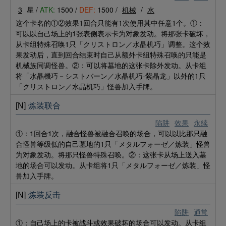
3
星 /
ATK:
1500 /
DEF:
1500 /
机械
/
水
这个卡名的①②效果1回合只能有1次使用其中任意1个。①：
可以以自己场上的1张表侧表示卡为对象发动。将那张卡破坏，
从卡组特殊召唤1只「クリストロン／水晶机巧」调整。这个效
果发动后，直到回合结束时自己从额外卡组特殊召唤的只能是
机械族同调怪兽。②：可以将墓地的这张卡除外发动。从卡组
将「水晶機巧－シストバーン／水晶机巧-紫晶龙」以外的1只
「クリストロン／水晶机巧」怪兽加入手牌。
[N]
炼装联合
陷阱
效果
永续
①：1回合1次，融合怪兽被融合召唤的场合，可以以比那只融
合怪兽等级低的自己墓地的1只「メタルフォーゼ／炼装」怪兽
为对象发动。将那只怪兽特殊召唤。②：这张卡从场上送入墓
地的场合可以发动。从卡组将1只「メタルフォーゼ／炼装」怪
兽加入手牌。
[N]
炼装反击
陷阱
通常
①：自己场上的卡被战斗或效果破坏的场合可以发动。从卡组