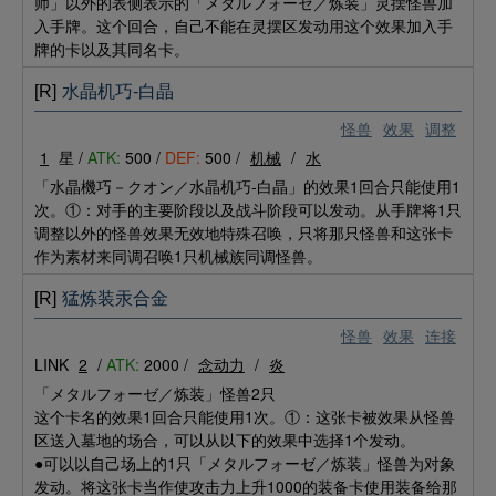
师」以外的表侧表示的「メタルフォーゼ／炼装」灵摆怪兽加
入手牌。这个回合，自己不能在灵摆区发动用这个效果加入手
牌的卡以及其同名卡。
[R]
水晶机巧-白晶
怪兽
效果
调整
1
星 /
ATK:
500 /
DEF:
500 /
机械
/
水
「水晶機巧－クオン／水晶机巧-白晶」的效果1回合只能使用1
次。①：对手的主要阶段以及战斗阶段可以发动。从手牌将1只
调整以外的怪兽效果无效地特殊召唤，只将那只怪兽和这张卡
作为素材来同调召唤1只机械族同调怪兽。
[R]
猛炼装汞合金
怪兽
效果
连接
LINK
2
/
ATK:
2000 /
念动力
/
炎
「メタルフォーゼ／炼装」怪兽2只
这个卡名的效果1回合只能使用1次。①：这张卡被效果从怪兽
区送入墓地的场合，可以从以下的效果中选择1个发动。
●可以以自己场上的1只「メタルフォーゼ／炼装」怪兽为对象
发动。将这张卡当作使攻击力上升1000的装备卡使用装备给那