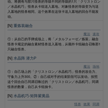
动。将拥有与那只怪兽的等级不同的等级的1只「クリストロン
／水晶机巧」怪兽从卡组送入墓地。对象怪兽的等级变为与送
入墓地的怪兽相同。这个效果在这张卡送入墓地的回合不能发
动。
[N]
重炼装融合
魔法
速攻
①：从自己的手牌或场上，将「メタルフォーゼ／炼装」融合
怪兽卡规定的融合素材怪兽送入墓地，从额外卡组融合召唤那1
只融合怪兽。
[N]
水晶阵 潜力P
魔法
场地
①：自己场上的「クリストロン／水晶机巧」怪兽的攻击力、
守备力上升300。②：自己或对手的结束阶段可以发动。按照
这个回合自己同调召唤过的「クリストロン／水晶机巧」同调
怪兽的数量，自己从卡组抽卡。
[N]
水晶机巧-矩阵紫黄晶
怪兽
效果
同调