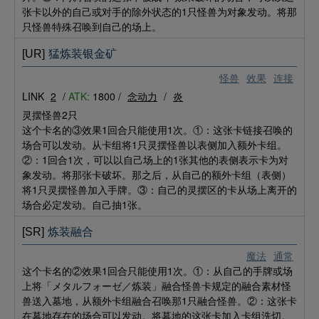
张卡以外的自己或对手的除外状态的1只怪兽为对象发动。将那
只怪兽特殊召唤到自己的场上。
[UR]
猛炼装银金矿
怪兽
效果
连接
LINK
2
/
ATK:
1800 /
念动力
/
炎
灵摆怪兽2只
这个卡名的③效果1回合只能使用1次。①：这张卡链接召唤的
场合可以发动。从卡组将1只灵摆怪兽以表侧加入额外卡组。
②：1回合1次，可以以自己场上的1张其他的表侧表示卡为对
象发动。将那张卡破坏。那之后，从自己的额外卡组（表侧）
将1只灵摆怪兽加入手牌。③：自己的灵摆区的卡从场上离开的
场合必定发动。自己抽1张。
[SR]
炼装融合
魔法
通常
这个卡名的②效果1回合只能使用1次。①：从自己的手牌或场
上将「メタルフォーゼ／炼装」融合怪兽卡规定的融合素材怪
兽送入墓地，从额外卡组融合召唤那1只融合怪兽。②：这张卡
在墓地存在的场合可以发动。将墓地的这张卡加入卡组洗切。