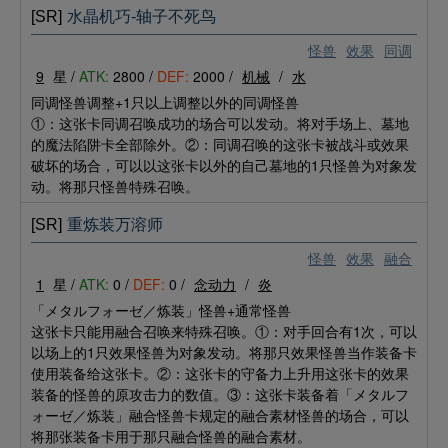
[SR]
水晶机巧-轴子不死鸟
怪兽
效果
同调
9
星 /
ATK:
2800 /
DEF:
2000 /
机械
/
水
同调怪兽调整+1只以上调整以外的同调怪兽
①：这张卡同调召唤成功的场合可以发动。将对手场上、墓地
的魔法陷阱卡全部除外。②：同调召唤的这张卡被战斗或效果
破坏的场合，可以以这张卡以外的自己墓地的1只怪兽为对象发
动。将那只怪兽特殊召唤。
[SR]
重炼装万溶师
怪兽
效果
融合
1
星 /
ATK:
0 /
DEF:
0 /
念动力
/
炎
「メタルフォーゼ／炼装」怪兽+通常怪兽
这张卡只能用融合召唤来特殊召唤。①：对手回合有1次，可以
以场上的1只效果怪兽为对象发动。将那只效果怪兽当作装备卡
使用装备给这张卡。②：这张卡的守备力上升用这张卡的效果
装备的怪兽的原攻击力的数值。③：这张卡装备着「メタルフ
ォーゼ／炼装」融合怪兽卡规定的融合素材怪兽的场合，可以
将那张装备卡用于那只融合怪兽的融合素材。