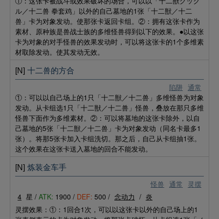
①：这张卡被战斗或效果破坏的场合，可以以「十二獣クック
ル／十二兽 拳套鸡」以外的自己墓地的1张「十二獣／十二
兽」卡为对象发动。使那张卡返回卡组。②：拥有这张卡作为
素材、原种族是兽战士族的多维怪兽得到以下的效果。●以这张
卡为对象的对手怪兽的效果发动时，可以将这张卡的1个多维素
材取除发动。使其发动无效。
[N]
十二兽的方合
陷阱
通常
①：可以以自己场上的1只「十二獣／十二兽」多维怪兽为对象
发动。从卡组选1只「十二獣／十二兽」怪兽，叠放在那只多维
怪兽下面作为多维素材。②：可以将墓地的这张卡除外，以自
己墓地的5张「十二獣／十二兽」卡为对象发动（同名卡最多1
张）。将那5张卡加入卡组洗切。那之后，自己从卡组抽1张。
这个效果在这张卡送入墓地的回合不能发动。
[N]
炼装金车手
怪兽
通常
灵摆
4
星 /
ATK:
1900 /
DEF:
500 /
念动力
/
炎
灵摆效果：①：1回合1次，可以以这张卡以外的自己场上的1