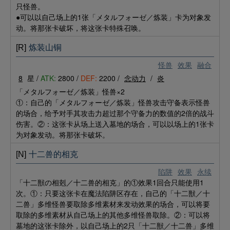
只怪兽。
●可以以自己场上的1张「メタルフォーゼ／炼装」卡为对象发
动。将那张卡破坏，将这张卡特殊召唤。
[R]
炼装山铜
怪兽
效果
融合
8
星 /
ATK:
2800 /
DEF:
2200 /
念动力
/
炎
「メタルフォーゼ／炼装」怪兽×2
①：自己的「メタルフォーゼ／炼装」怪兽攻击守备表示怪兽
的场合，给予对手其攻击力超过那个守备力的数值的2倍的战斗
伤害。②：这张卡从场上送入墓地的场合，可以以场上的1张卡
为对象发动。将那张卡破坏。
[N]
十二兽的相克
陷阱
效果
永续
「十二獣の相剋／十二兽的相克」的①效果1回合只能使用1
次。①：只要这张卡在魔法陷阱区存在，自己的「十二獣／十
二兽」多维怪兽要取除多维素材来发动效果的场合，可以将要
取除的多维素材从自己场上的其他多维怪兽取除。②：可以将
墓地的这张卡除外，以自己场上的2只「十二獣／十二兽」多维