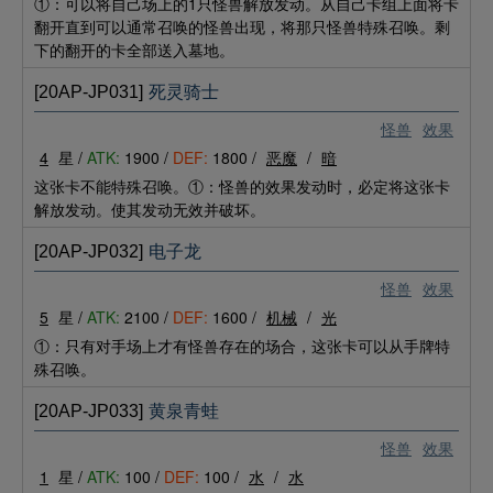
①：可以将自己场上的1只怪兽解放发动。从自己卡组上面将卡
翻开直到可以通常召唤的怪兽出现，将那只怪兽特殊召唤。剩
下的翻开的卡全部送入墓地。
[20AP-JP031]
死灵骑士
怪兽
效果
4
星 /
ATK:
1900 /
DEF:
1800 /
恶魔
/
暗
这张卡不能特殊召唤。①：怪兽的效果发动时，必定将这张卡
解放发动。使其发动无效并破坏。
[20AP-JP032]
电子龙
怪兽
效果
5
星 /
ATK:
2100 /
DEF:
1600 /
机械
/
光
①：只有对手场上才有怪兽存在的场合，这张卡可以从手牌特
殊召唤。
[20AP-JP033]
黄泉青蛙
怪兽
效果
1
星 /
ATK:
100 /
DEF:
100 /
水
/
水