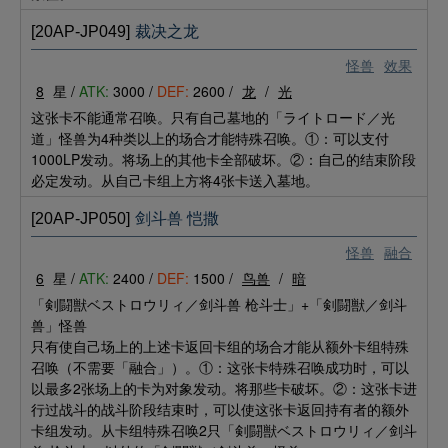
[20AP-JP049]
裁决之龙
怪兽
效果
8
星 /
ATK:
3000 /
DEF:
2600 /
龙
/
光
这张卡不能通常召唤。只有自己墓地的「ライトロード／光
道」怪兽为4种类以上的场合才能特殊召唤。①：可以支付
1000LP发动。将场上的其他卡全部破坏。②：自己的结束阶段
必定发动。从自己卡组上方将4张卡送入墓地。
[20AP-JP050]
剑斗兽 恺撒
怪兽
融合
6
星 /
ATK:
2400 /
DEF:
1500 /
鸟兽
/
暗
「剣闘獣ベストロウリィ／剑斗兽 枪斗士」+「剣闘獣／剑斗
兽」怪兽
只有使自己场上的上述卡返回卡组的场合才能从额外卡组特殊
召唤（不需要「融合」）。①：这张卡特殊召唤成功时，可以
以最多2张场上的卡为对象发动。将那些卡破坏。②：这张卡进
行过战斗的战斗阶段结束时，可以使这张卡返回持有者的额外
卡组发动。从卡组特殊召唤2只「剣闘獣ベストロウリィ／剑斗