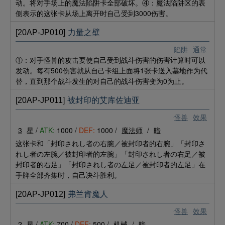
动。将对手场上的魔法陷阱卡全部破坏。④：魔法陷阱区的表
侧表示的这张卡从场上离开时自己受到3000伤害。
[20AP-JP010]
力量之壁
陷阱
通常
①：对手怪兽的攻击要使自己受到战斗伤害的伤害计算时可以
发动。每有500伤害就从自己卡组上面将1张卡送入墓地作为代
替，直到那个战斗发生的对自己的战斗伤害变为0为止。
[20AP-JP011]
被封印的艾库佐迪亚
怪兽
效果
3
星 /
ATK:
1000 /
DEF:
1000 /
魔法师
/
暗
这张卡和「封印されし者の右腕／被封印者的右腕」「封印さ
れし者の左腕／被封印者的左腕」「封印されし者の右足／被
封印者的右足」「封印されし者の左足／被封印者的左足」在
手牌全部齐集时，自己决斗胜利。
[20AP-JP012]
弗兰肯魔人
怪兽
效果
2
星 /
ATK:
700 /
DEF:
500 /
机械
/
暗