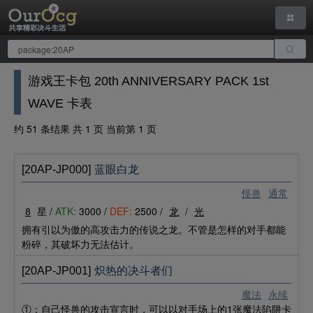
游戏王卡包 20th ANNIVERSARY PACK 1st
WAVE 卡表
约 51 条结果 共 1 页 当前第 1 页
[20AP-JP000]
蓝眼白龙
怪兽
通常
8
星 /
ATK:
3000 /
DEF:
2500 /
龙
/
光
拥有引以为傲的高攻击力的传说之龙。不管是怎样的对手都能
粉碎，其破坏力无法估计。
[20AP-JP001]
炽热的决斗者们
魔法
永续
①：自己怪兽的攻击宣言时，可以以对手场上的1张魔法陷阱卡