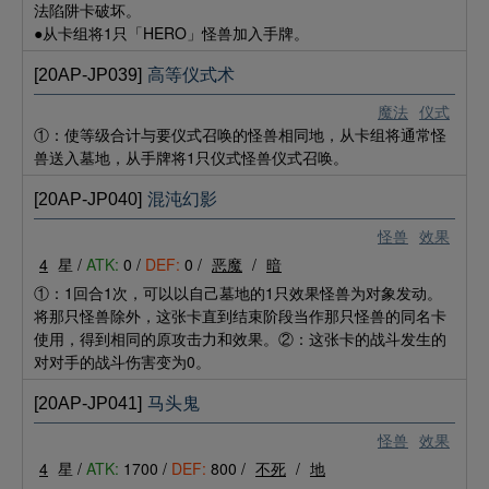
法陷阱卡破坏。
●从卡组将1只「HERO」怪兽加入手牌。
[20AP-JP039]
高等仪式术
魔法
仪式
①：使等级合计与要仪式召唤的怪兽相同地，从卡组将通常怪
兽送入墓地，从手牌将1只仪式怪兽仪式召唤。
[20AP-JP040]
混沌幻影
怪兽
效果
4
星 /
ATK:
0 /
DEF:
0 /
恶魔
/
暗
①：1回合1次，可以以自己墓地的1只效果怪兽为对象发动。
将那只怪兽除外，这张卡直到结束阶段当作那只怪兽的同名卡
使用，得到相同的原攻击力和效果。②：这张卡的战斗发生的
对对手的战斗伤害变为0。
[20AP-JP041]
马头鬼
怪兽
效果
4
星 /
ATK:
1700 /
DEF:
800 /
不死
/
地