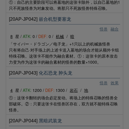
①：自己的主要阶段可以将墓地的这张卡除外，以自己墓地的1
只不死族怪兽为对象发动。将那只不死族怪兽特殊召唤。
[20AP-JP042]
嵌合机型要塞龙
怪兽
融合
8
星 /
ATK:
0 /
DEF:
0 /
机械
/
暗
「サイバー・ドラゴン／电子龙」+1只以上的机械族怪兽
只有将自己·对手场上的上述卡送入墓地的场合才能从额外卡组
特殊召唤。这张卡不能作为融合素材。①：这张卡的原本攻击
力变为作为这张卡的融合素材的怪兽的数量×1000。
[20AP-JP043]
化石恐龙 肿头龙
怪兽
效果
4
星 /
ATK:
1200 /
DEF:
1300 /
岩石
/
地
①：这张卡翻转的场合必定发动。将场上的特殊召唤的怪兽全
部破坏。②：只要这张卡在怪兽区存在，双方就不能特殊召唤
怪兽。
[20AP-JP044]
黑暗武装龙