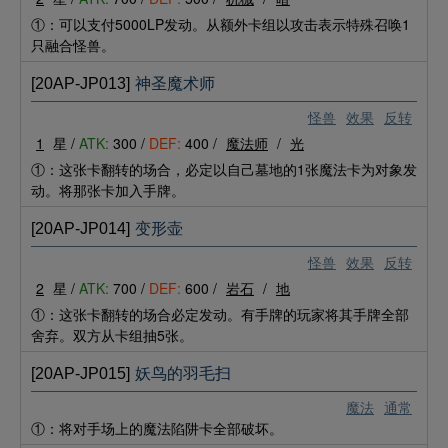
①：可以支付5000LP发动。从额外卡组以攻击表示特殊召唤1
只融合怪兽。
[20AP-JP013]
神圣魔术师
怪兽
效果
反转
1
星 /
ATK:
300 /
DEF:
400 /
魔法师
/
光
①：这张卡翻转的场合，必定以自己墓地的1张魔法卡为对象发
动。将那张卡加入手牌。
[20AP-JP014]
变形壶
怪兽
效果
反转
2
星 /
ATK:
700 /
DEF:
600 /
岩石
/
地
①：这张卡翻转的场合必定发动。有手牌的玩家将其手牌全部
舍弃。双方从卡组抽5张。
[20AP-JP015]
妖鸟的羽毛扫
魔法
通常
①：将对手场上的魔法陷阱卡全部破坏。