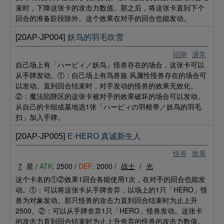
束时，下降这张卡的攻击力数值。那之后，将这张卡直到下个
回合的准备阶段除外。这个效果在对手的回合也能发动。
[20AP-JP004]
妖鸟的羽毛吹雪
陷阱
通常
自己场上有「ハーピィ／妖鸟」怪兽存在的场合，这张卡可以
从手牌发动。①：自己场上有鸟兽族·风属性怪兽存在的场合可
以发动。直到回合结束时，对手发动的怪兽的效果无效化。
②：魔法陷阱区的这张卡被对手的效果破坏的场合可以发动。
从自己的卡组或墓地选1张「ハーピィの羽根帚／妖鸟的羽毛
扫」加入手牌。
[20AP-JP005]
E·HERO 真诚新生人
怪兽
效果
7
星 /
ATK:
2500 /
DEF:
2000 /
战士
/
光
这个卡名的①②效果1回合各能使用1次，在对手的回合也能发
动。①：可以将这张卡从手牌舍弃，以场上的1只「HERO」怪
兽为对象发动。那只怪兽的攻击力直到回合结束时为止上升
2500。②：可以从手牌舍弃1只「HERO」怪兽发动。这张卡
的攻击力直到回合结束时为止上升舍弃的怪兽的攻击力数值。