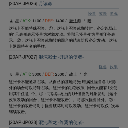
[20AP-JP026]
月读命
怪兽
效果
灵魂
4
星 /
ATK:
1100 /
DEF:
1400 /
魔法师
/
暗
这张卡不能特殊召唤。①：这张卡召唤或翻转时，必定以场上
的1只表侧表示怪兽为对象发动。将那只怪兽变为里侧守备表
示。②：这张卡召唤或翻转的回合的结束阶段必定发动。这张
卡返回持有者的手牌。
[20AP-JP027]
混沌戦士 -开辟的使者-
怪兽
效果
8
星 /
ATK:
3000 /
DEF:
2500 /
战士
/
光
这张卡不能通常召唤。从自己的墓地将光·暗属性怪兽各1只除
外的场合可以特殊召唤。这张卡的①②效果1回合只能有1次使
用其中任意1个。①：可以以场上的1只怪兽为对象发动（这个
效果发动的回合，这张卡不能攻击）。将那只怪兽除外。②：
这张卡的攻击将对手怪兽破坏时可以发动。这张卡可以仅1次再
继续攻击。
[20AP-JP028]
混沌帝龙 -终焉的使者-