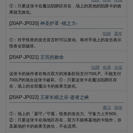
①：只要这张卡在魔法陷阱区存在，场上的其他的陷阱卡的效
果就无效化。
[20AP-JP020]
神圣护罩 -镜之力-
陷阱
通常
①：对手怪兽的攻击宣言时可以发动。将对手场上的攻击表示
怪兽全部破坏。
[20AP-JP021]
王宫的敕命
陷阱
效果
永续
这张卡的操作者在每次双方的准备阶段支付700LP。不能支付
700LP的场合这张卡破坏。①：只要这张卡在魔法陷阱区存
在，场上的全部魔法卡的效果无效化。
[20AP-JP022]
王家长眠之谷-逝者之峡
魔法
场地
①：场上的「墓守／守墓」怪兽的攻击力、守备力上升500。
②：只要这张卡在场地区存在，双方不能将墓地的卡除外，涉
及墓地的卡的效果无效化，不会适用。