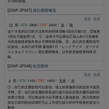
手1000伤害。
[20AP-JP047]
真红眼暗钢龙
怪兽
效果
10
星 /
ATK:
2800 /
DEF:
2400 /
龙
/
暗
这个卡名的以①的方法所作的特殊召唤1回合只能1次，②效果
1回合只能使用1次。①：这张卡可以将自己场上的1只表侧表
示的龙族怪兽除外来从手牌特殊召唤。②：自己的主要阶段可
以发动。从自己的手牌·墓地将1只「レッドアイズ・ダークネ
スメタルドラゴン／真红眼暗钢龙」以外的龙族怪兽特殊召
唤。
[20AP-JP048]
欧尼斯特
怪兽
效果
4
星 /
ATK:
1100 /
DEF:
1900 /
天使
/
光
①：自己的主要阶段可以发动。场上的表侧表示的这张卡返回
手牌。②：自己的光属性怪兽进行战斗的从伤害步骤开始时到
伤害计算前，可以将这张卡从手牌送入墓地发动。那只怪兽的
攻击力直到回合结束时为止上升进行战斗的对手怪兽的攻击力
数值。