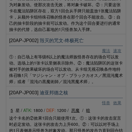
为对象发动。使那次攻击无效，将对象卡破坏。②：只要这张
卡在魔法陷阱区存在，双方1回合从手牌只能盖放1张魔法陷阱
卡，从额外卡组特殊召唤的怪兽在那个回合不能攻击。③：自
己的抽卡阶段的抽卡前可以发动。作为这个回合要进行的通常
抽卡的代替，选自己墓地的1只怪兽加入手牌。
[20AP-JP002]
毁灭的咒文-终极死亡
魔法
速攻
①：自己场上有等级8以上的魔法师族怪兽存在的场合可以发
动。选场上的1张卡以里侧表示除外。②：魔法陷阱区的这张卡
被对手的效果破坏的场合可以发动。从卡组无视召唤条件地特
殊召唤1只「マジシャン・オブ・ブラックカオス／黑混沌魔术
师」或者「混沌の黒魔術師／混沌黑魔术师」。
[20AP-JP003]
迪亚邦德之核
怪兽
效果
5
星 /
ATK:
1800 /
DEF:
1200 /
恶魔
/
暗
这个卡名的②效果1回合只能使用1次。①：这张卡的攻击宣言
时必定发动。这张卡的攻击力上升600。②：可以以对手场上
的1只表侧表示怪兽为对象发动。那只怪兽的攻击力直到回合结