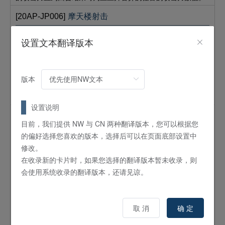
[20AP-JP006]
摩天楼射击
魔法
通常
设置文本翻译版本
①：可以以自己场上的1只「E·HERO」融合怪兽为对象发动。
将比那只怪兽攻击力高的对手场上的表侧表示怪兽全部破坏。
那之后，给予对手被这个效果破坏并送入墓地的怪兽之中原攻
击力最高的怪兽的其攻击力数值的伤害。自己场上有「摩天
版本
楼」场地魔法卡存在的场合，给予对手的伤害变为被这个效果
破坏并送入墓地的全部怪兽的原攻击力的合计数值。
设置说明
[20AP-JP007]
暗黑召唤神
目前，我们提供 NW 与 CN 两种翻译版本，您可以根据您
怪兽
效果
的偏好选择您喜欢的版本，选择后可以在页面底部设置中
5
星 /
ATK:
0 /
DEF:
0 /
恶魔
/
暗
修改。
这个卡名的①效果1回合只能使用1次。①：可以将这张卡解放
在收录新的卡片时，如果您选择的翻译版本暂未收录，则
发动。从手牌或卡组无视召唤条件地特殊召唤「神炎皇ウリア
会使用系统收录的翻译版本，还请见谅。
／神炎皇 乌利亚」「降雷皇ハモン／降雷皇 哈蒙」「幻魔皇ラ
ビエル／幻魔皇 拉维尔」之中的任意1只。这个回合，自己的
怪兽不能攻击。②：可以将墓地的这张卡除外发动。从卡组将
取 消
确 定
「神炎皇ウリア／神炎皇 乌利亚」「降雷皇ハモン／降雷皇 哈
蒙」「幻魔皇ラビエル／幻魔皇 拉维尔」之中的任意1只加入