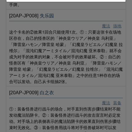
手牌。
[20AP-JP008]
失乐园
魔法
场地
这个卡名的②效果1回合只能使用1次。①：只要这张卡在场地
区存在，自己的怪兽区的「神炎皇ウリア／神炎皇 乌利亚」
「降雷皇ハモン／降雷皇 哈蒙」「幻魔皇ラビエル／幻魔皇 拉
维尔」「混沌幻魔アーミタイル／混沌幻魔 亚米泰勒」就不会
成为对手的效果的对象，不会被对手的效果破坏。②：自己的
怪兽区有「神炎皇ウリア／神炎皇 乌利亚」「降雷皇ハモン／
降雷皇 哈蒙」「幻魔皇ラビエル／幻魔皇 拉维尔」「混沌幻魔
アーミタイル／混沌幻魔 亚米泰勒」之中的任意1种存在的场
合可以发动。自己从卡组抽2张。
[20AP-JP009]
白之衣
魔法
装备
①：装备怪兽进行战斗的场合，对手直到伤害步骤结束时不能
发动魔法陷阱卡。②：装备怪兽进行战斗的攻击宣言时必定发
动。对手场上的表侧表示的魔法陷阱卡的效果直到伤害步骤结
束时无效化。③：装备怪兽用战斗将对手怪兽破坏时可以发