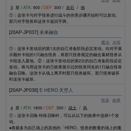
3
星 /
ATK:
900 /
DEF:
300 /
岩石
/
地
①：这张卡与对手怪兽进行战斗的伤害步骤开始时可以发动。
那只对手怪兽和这张卡返回手牌。
[20AP-JP037]
未来融合
魔法
永续
①：这张卡发动后的第1次的自己准备阶段必定发动。向对手展
示额外卡组的1只融合怪兽，将那只怪兽规定的融合素材怪兽从
卡组送入墓地。②：这张卡发动后的第2次的自己准备阶段必定
发动。将与用这张卡的①效果展示过的怪兽同名的1只融合怪兽
融合召唤。这张卡从场上离开时那只怪兽破坏。那只怪兽破坏
时这张卡破坏。
[20AP-JP038]
E·HERO 天空人
怪兽
效果
4
星 /
ATK:
1800 /
DEF:
300 /
战士
/
风
①：这张卡召唤·特殊召唤时，可以从以下的效果中选择1个发
动。
●将最多为自己场上的其他的「HERO」怪兽的数量的场上的魔