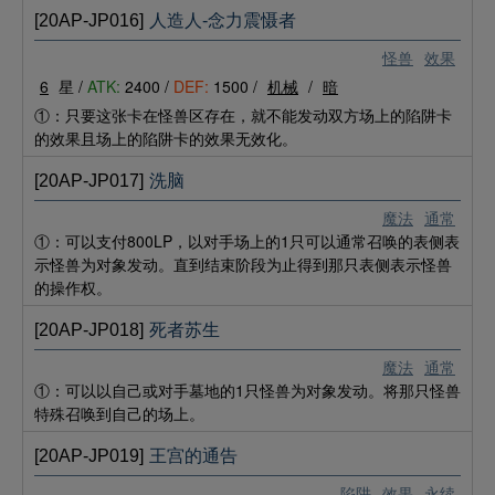
[20AP-JP016]
人造人-念力震慑者
怪兽
效果
6
星 /
ATK:
2400 /
DEF:
1500 /
机械
/
暗
①：只要这张卡在怪兽区存在，就不能发动双方场上的陷阱卡
的效果且场上的陷阱卡的效果无效化。
[20AP-JP017]
洗脑
魔法
通常
①：可以支付800LP，以对手场上的1只可以通常召唤的表侧表
示怪兽为对象发动。直到结束阶段为止得到那只表侧表示怪兽
的操作权。
[20AP-JP018]
死者苏生
魔法
通常
①：可以以自己或对手墓地的1只怪兽为对象发动。将那只怪兽
特殊召唤到自己的场上。
[20AP-JP019]
王宫的通告
陷阱
效果
永续