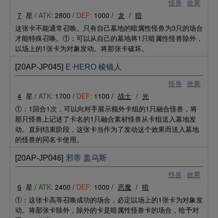
怪兽
效果
7
星 /
ATK:
2800 /
DEF:
1000 /
龙
/
暗
这张卡不能通常召唤。只有自己墓地的暗属性怪兽为3只的场合
才能特殊召唤。①：可以从自己的墓地将1只暗属性怪兽除外，
以场上的1张卡为对象发动。将那张卡破坏。
[20AP-JP045]
E·HERO 棱镜人
怪兽
效果
4
星 /
ATK:
1700 /
DEF:
1100 /
战士
/
光
①：1回合1次，可以向对手展示额外卡组的1只融合怪兽，将
那只怪兽上记述了卡名的1只融合素材怪兽从卡组送入墓地发
动。直到结束阶段，这张卡当作为了发动这个效果而送入墓地
的怪兽的同名卡使用。
[20AP-JP046]
邪帝 盖乌斯
怪兽
效果
6
星 /
ATK:
2400 /
DEF:
1000 /
恶魔
/
暗
①：这张卡高等召唤成功的场合，必定以场上的1张卡为对象发
动。将那张卡除外，除外的卡是暗属性怪兽卡的场合，给予对