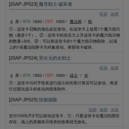
[20AP-JP023]
魔导戦士 破坏者
怪兽
效果
4
星 /
ATK:
1600 /
DEF:
1000 /
魔法师
/
暗
①：这张卡召唤的场合必定发动。在这张卡上放置1个魔力指示
物（最多1个）。②：这张卡的攻击力上升这张卡的魔力指示物
的数量×300。③：可以将这张卡的1个魔力指示物取除，以场
上的1张魔法陷阱卡为对象发动。将那张卡破坏。
[20AP-JP024]
异次元的女戦士
怪兽
效果
4
星 /
ATK:
1500 /
DEF:
1600 /
战士
/
光
①：这张卡与对手怪兽进行战斗的伤害计算后可以发动。将进
行过那次战斗的各自的怪兽除外。
[20AP-JP025]
技能抽取
陷阱
效果
永续
支付1000LP才可以发动这张卡。①：只要这张卡在魔法陷阱区
存在，场上的表侧表示怪兽的效果就无效化。