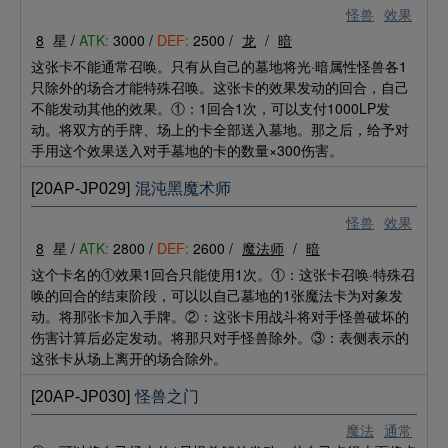
怪兽
效果
8
星 /
ATK:
3000 /
DEF:
2500 /
龙
/
暗
这张卡不能通常召唤。只有从自己的墓地将光·暗属性怪兽各1
只除外的场合才能特殊召唤。这张卡的效果发动的回合，自己
不能发动其他的效果。①：1回合1次，可以支付1000LP发
动。将双方的手牌、场上的卡全部送入墓地。那之后，给予对
手用这个效果送入对手墓地的卡的数量×300伤害。
[20AP-JP029]
混沌黑魔术师
怪兽
效果
8
星 /
ATK:
2800 /
DEF:
2600 /
魔法师
/
暗
这个卡名的①效果1回合只能使用1次。①：这张卡召唤·特殊召
唤的回合的结束阶段，可以以自己墓地的1张魔法卡为对象发
动。将那张卡加入手牌。②：这张卡用战斗将对手怪兽破坏的
伤害计算后必定发动。将那只对手怪兽除外。③：表侧表示的
这张卡从场上离开的场合除外。
[20AP-JP030]
怪兽之门
魔法
通常