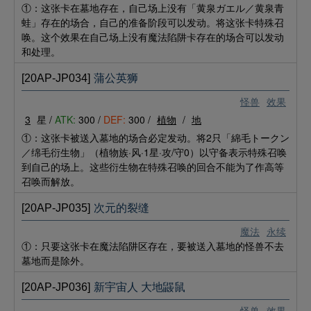
①：这张卡在墓地存在，自己场上没有「黄泉ガエル／黄泉青
蛙」存在的场合，自己的准备阶段可以发动。将这张卡特殊召
唤。这个效果在自己场上没有魔法陷阱卡存在的场合可以发动
和处理。
[20AP-JP034]
蒲公英狮
怪兽
效果
3
星 /
ATK:
300 /
DEF:
300 /
植物
/
地
①：这张卡被送入墓地的场合必定发动。将2只「綿毛トークン
／绵毛衍生物」（植物族·风·1星·攻/守0）以守备表示特殊召唤
到自己的场上。这些衍生物在特殊召唤的回合不能为了作高等
召唤而解放。
[20AP-JP035]
次元的裂缝
魔法
永续
①：只要这张卡在魔法陷阱区存在，要被送入墓地的怪兽不去
墓地而是除外。
[20AP-JP036]
新宇宙人 大地鼹鼠
怪兽
效果