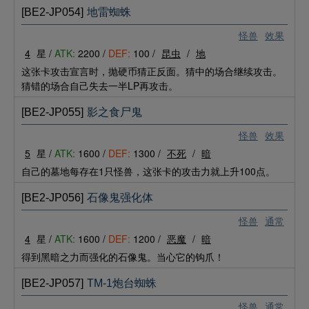
[BE2-JP054]
地雷蜘蛛
怪兽
效果
4
星 /
ATK:
2200 /
DEF:
100 /
昆虫
/
地
这张卡攻击宣言时，抛硬币猜正反面。猜中的场合继续攻击。
猜错的场合自己失去一半LP再攻击。
[BE2-JP055]
影之食尸鬼
怪兽
效果
5
星 /
ATK:
1600 /
DEF:
1300 /
不死
/
暗
自己的墓地每存在1只怪兽，这张卡的攻击力就上升100点。
[BE2-JP056]
石像鬼强化体
怪兽
通常
4
星 /
ATK:
1600 /
DEF:
1200 /
恶魔
/
暗
得到黑暗之力而强化的石像鬼。当心它的钩爪！
[BE2-JP057]
TM-1炮台蜘蛛
怪兽
通常