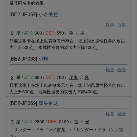
及其同名卡的效果。
[BE2-JP067]
小奇美拉
怪兽
效果
2
星 /
ATK:
600 /
DEF:
550 /
兽
/
炎
只要这张卡在场上以表侧表示存在，场上的炎属性怪兽的攻击
力上升500点，水属性怪兽的攻击力下降400点。
[BE2-JP068]
刃蝇
怪兽
效果
2
星 /
ATK:
600 /
DEF:
700 /
昆虫
/
风
只要这张卡在场上以表侧表示存在，场上的风属性怪兽的攻击
力上升500点，地属性怪兽的攻击力下降400点。
[BE2-JP069]
双头雷龙
怪兽
融合
7
星 /
ATK:
2800 /
DEF:
2100 /
雷
/
光
「サンダー・ドラゴン／雷龙」+「サンダー・ドラゴン／雷
龙」