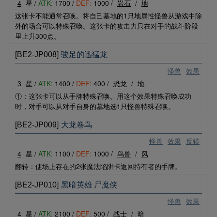
4
星 /
ATK:
1700 /
DEF:
1000 /
岩石
/
地
这张卡不能通常召唤。将自己墓地的1只地属性怪兽从游戏中除
外的场合可以特殊召唤。这张卡的攻击力只在对手的战斗阶段
里上升300点。
[BE2-JP008]
骏足的迅猛龙
怪兽
效果
3
星 /
ATK:
1400 /
DEF:
400 /
恐龙
/
地
①：这张卡可以从手牌特殊召唤。用这个效果特殊召唤成功
时，对手可以从对手自身的墓地选1只怪兽特殊召唤。
[BE2-JP009]
大龙卷鸟
怪兽
效果
反转
4
星 /
ATK:
1100 /
DEF:
1000 /
鸟兽
/
风
翻转：使场上存在的2张魔法陷阱卡返回持有者的手牌。
[BE2-JP010]
黑暗英雄 尸魔侠
怪兽
效果
4
星 /
ATK:
2100 /
DEF:
500 /
战士
/
暗