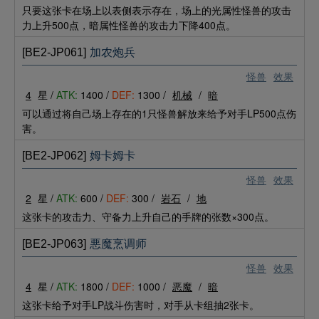
只要这张卡在场上以表侧表示存在，场上的光属性怪兽的攻击
力上升500点，暗属性怪兽的攻击力下降400点。
[BE2-JP061]
加农炮兵
怪兽
效果
4
星 /
ATK:
1400 /
DEF:
1300 /
机械
/
暗
可以通过将自己场上存在的1只怪兽解放来给予对手LP500点伤
害。
[BE2-JP062]
姆卡姆卡
怪兽
效果
2
星 /
ATK:
600 /
DEF:
300 /
岩石
/
地
这张卡的攻击力、守备力上升自己的手牌的张数×300点。
[BE2-JP063]
悪魔烹调师
怪兽
效果
4
星 /
ATK:
1800 /
DEF:
1000 /
恶魔
/
暗
这张卡给予对手LP战斗伤害时，对手从卡组抽2张卡。