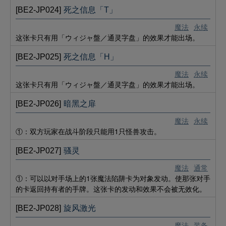
[BE2-JP024]
死之信息「T」
魔法
永续
这张卡只有用「ウィジャ盤／通灵字盘」的效果才能出场。
[BE2-JP025]
死之信息「H」
魔法
永续
这张卡只有用「ウィジャ盤／通灵字盘」的效果才能出场。
[BE2-JP026]
暗黑之扉
魔法
永续
①：双方玩家在战斗阶段只能用1只怪兽攻击。
[BE2-JP027]
骚灵
魔法
通常
①：可以以对手场上的1张魔法陷阱卡为对象发动。使那张对手
的卡返回持有者的手牌。这张卡的发动和效果不会被无效化。
[BE2-JP028]
旋风激光
魔法
装备