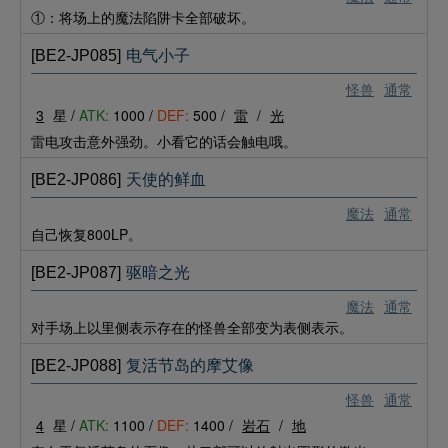
①：将场上的魔法陷阱卡全部破坏。
[BE2-JP085]
电气小子
怪兽
通常
3
星 /
ATK:
1000 /
DEF:
500 /
雷
/
光
雷电攻击意外强劲。小看它的话会触电哦。
[BE2-JP086]
天使的鲜血
魔法
通常
自己恢复800LP。
[BE2-JP087]
驱暗之光
魔法
通常
对手场上以里侧表示存在的怪兽全部变为表侧表示。
[BE2-JP088]
复活节岛的摩艾像
怪兽
通常
4
星 /
ATK:
1100 /
DEF:
1400 /
岩石
/
地