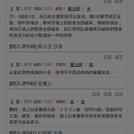
怪兽
效果
2
星 /
ATK:
500 /
DEF:
400 /
魔法师
/
光
①：1回合1次，自己的主要阶段可以发动。抛1次硬币猜正反
面。猜中的场合，将对手场上的怪兽全部破坏。猜错的场合，
将自己场上的怪兽全部破坏，自己受到以表侧表示破坏的怪兽
的攻击力的合计数值的一半的伤害。
[BE2-JP039]
暗小丑 沙基
怪兽
通常
3
星 /
ATK:
600 /
DEF:
1500 /
魔法师
/
暗
从某处突然现身的小丑。使用不可思议的动作躲避攻击。
[BE2-JP040]
壶魔人
怪兽
效果
反转
3
星 /
ATK:
200 /
DEF:
1800 /
炎
/
炎
翻转：场上以表侧表示的「ドラゴン族・封印の壺／龙族封印
之壶」破坏。破坏的场合，场上以表侧表示存在的龙族怪兽全
部变为攻击表示。
[BE2-JP041]
幻想师 无脸