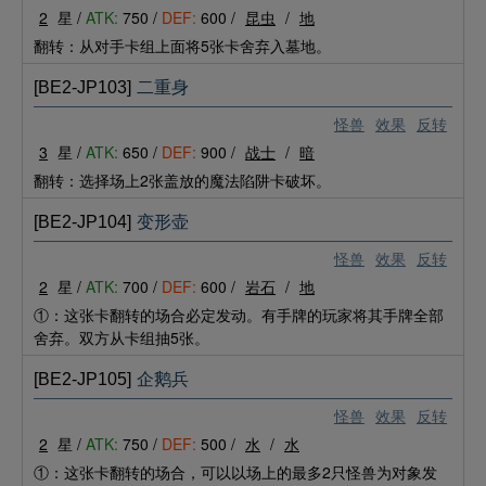
2
星 /
ATK:
750 /
DEF:
600 /
昆虫
/
地
翻转：从对手卡组上面将5张卡舍弃入墓地。
[BE2-JP103]
二重身
怪兽
效果
反转
3
星 /
ATK:
650 /
DEF:
900 /
战士
/
暗
翻转：选择场上2张盖放的魔法陷阱卡破坏。
[BE2-JP104]
变形壶
怪兽
效果
反转
2
星 /
ATK:
700 /
DEF:
600 /
岩石
/
地
①：这张卡翻转的场合必定发动。有手牌的玩家将其手牌全部
舍弃。双方从卡组抽5张。
[BE2-JP105]
企鹅兵
怪兽
效果
反转
2
星 /
ATK:
750 /
DEF:
500 /
水
/
水
①：这张卡翻转的场合，可以以场上的最多2只怪兽为对象发