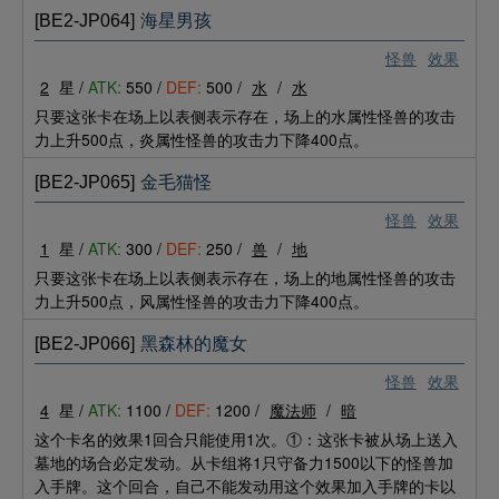
[BE2-JP064]
海星男孩
怪兽
效果
2
星 /
ATK:
550 /
DEF:
500 /
水
/
水
只要这张卡在场上以表侧表示存在，场上的水属性怪兽的攻击
力上升500点，炎属性怪兽的攻击力下降400点。
[BE2-JP065]
金毛猫怪
怪兽
效果
1
星 /
ATK:
300 /
DEF:
250 /
兽
/
地
只要这张卡在场上以表侧表示存在，场上的地属性怪兽的攻击
力上升500点，风属性怪兽的攻击力下降400点。
[BE2-JP066]
黑森林的魔女
怪兽
效果
4
星 /
ATK:
1100 /
DEF:
1200 /
魔法师
/
暗
这个卡名的效果1回合只能使用1次。①：这张卡被从场上送入
墓地的场合必定发动。从卡组将1只守备力1500以下的怪兽加
入手牌。这个回合，自己不能发动用这个效果加入手牌的卡以