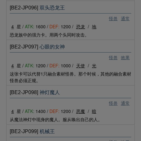
[BE2-JP096]
双头恐龙王
怪兽
通常
4
星 /
ATK:
1600 /
DEF:
1200 /
恐龙
/
地
恐龙族中的强力卡。用两个头同时攻击。
[BE2-JP097]
心眼的女神
怪兽
效果
4
星 /
ATK:
1200 /
DEF:
1000 /
天使
/
光
这张卡可以代替1只融合素材怪兽。那个时候，其他的融合素材
怪兽必须正规。
[BE2-JP098]
神灯魔人
怪兽
通常
4
星 /
ATK:
1400 /
DEF:
1200 /
恶魔
/
暗
从魔法神灯中现身的魔人。服从唤出自己的人。
[BE2-JP099]
机械王