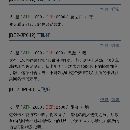
怪兽
通常
5
星 /
ATK:
1200 /
DEF:
2200 /
魔法师
/
暗
使人看见幻影，轻易躲避攻击。
[BE2-JP042]
三眼怪
怪兽
效果
3
星 /
ATK:
1000 /
DEF:
600 /
恶魔
/
暗
这个卡名的效果1回合只能使用1次。①：这张卡从场上送入墓
地的场合必定发动。从卡组将1只攻击力1500以下的怪兽加入
手牌。这个回合，自己不能发动用这个效果加入手牌的卡以及
其同名卡的效果。
[BE2-JP043]
大飞蛾
怪兽
效果
8
星 /
ATK:
2600 /
DEF:
2500 /
昆虫
/
地
这张卡不能通常召唤。将装备了「進化の繭／进化之茧」后数
自己的回合经过4回合以上的1只「プチモス／小蛾虫」解放的
场合可以特殊召唤。