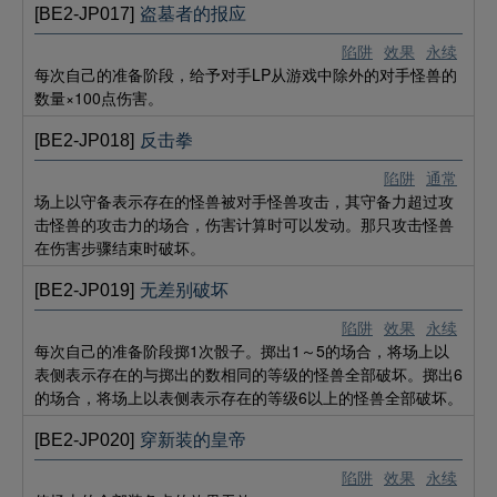
[BE2-JP017]
盗墓者的报应
陷阱
效果
永续
每次自己的准备阶段，给予对手LP从游戏中除外的对手怪兽的
数量×100点伤害。
[BE2-JP018]
反击拳
陷阱
通常
场上以守备表示存在的怪兽被对手怪兽攻击，其守备力超过攻
击怪兽的攻击力的场合，伤害计算时可以发动。那只攻击怪兽
在伤害步骤结束时破坏。
[BE2-JP019]
无差别破坏
陷阱
效果
永续
每次自己的准备阶段掷1次骰子。掷出1～5的场合，将场上以
表侧表示存在的与掷出的数相同的等级的怪兽全部破坏。掷出6
的场合，将场上以表侧表示存在的等级6以上的怪兽全部破坏。
[BE2-JP020]
穿新装的皇帝
陷阱
效果
永续