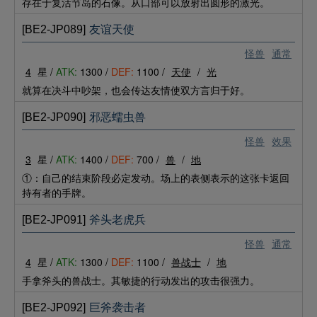
存在于复活节岛的石像。从口部可以放射出圆形的激光。
[BE2-JP089]
友谊天使
怪兽
通常
4
星 /
ATK:
1300 /
DEF:
1100 /
天使
/
光
就算在决斗中吵架，也会传达友情使双方言归于好。
[BE2-JP090]
邪恶蠕虫兽
怪兽
效果
3
星 /
ATK:
1400 /
DEF:
700 /
兽
/
地
①：自己的结束阶段必定发动。场上的表侧表示的这张卡返回
持有者的手牌。
[BE2-JP091]
斧头老虎兵
怪兽
通常
4
星 /
ATK:
1300 /
DEF:
1100 /
兽战士
/
地
手拿斧头的兽战士。其敏捷的行动发出的攻击很强力。
[BE2-JP092]
巨斧袭击者