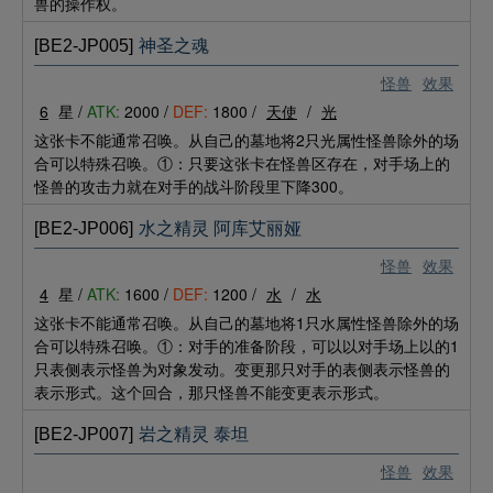
兽的操作权。
[BE2-JP005]
神圣之魂
怪兽
效果
6
星 /
ATK:
2000 /
DEF:
1800 /
天使
/
光
这张卡不能通常召唤。从自己的墓地将2只光属性怪兽除外的场
合可以特殊召唤。①：只要这张卡在怪兽区存在，对手场上的
怪兽的攻击力就在对手的战斗阶段里下降300。
[BE2-JP006]
水之精灵 阿库艾丽娅
怪兽
效果
4
星 /
ATK:
1600 /
DEF:
1200 /
水
/
水
这张卡不能通常召唤。从自己的墓地将1只水属性怪兽除外的场
合可以特殊召唤。①：对手的准备阶段，可以以对手场上以的1
只表侧表示怪兽为对象发动。变更那只对手的表侧表示怪兽的
表示形式。这个回合，那只怪兽不能变更表示形式。
[BE2-JP007]
岩之精灵 泰坦
怪兽
效果