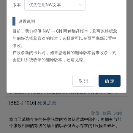
[BE2-JP013]
沉默的邪恶灵
版本
陷阱
通常
这张卡只能在对手的战斗步骤时发动。使1只攻击怪兽的攻击无
设置说明
效，选择对手场上以表侧表示存在的1只其他怪兽代为攻击。
（选择的怪兽是守备表示的场合变为攻击表示）
目前，我们提供 NW 与 CN 两种翻译版本，您可以根据您
的偏好选择您喜欢的版本，选择后可以在页面底部设置中
[BE2-JP014]
王宫的号令
修改。
陷阱
效果
永续
在收录新的卡片时，如果您选择的翻译版本暂未收录，则
只要这张卡在场上存在，全部翻转效果怪兽的发动以及效果无
会使用系统收录的翻译版本，还请见谅。
效化。
[BE2-JP015]
力场
取 消
确 定
陷阱
反击
以场上的1只怪兽为对象的魔法的发动无效，将那张卡破坏。
[BE2-JP016]
死灵之巢
陷阱
效果
永续
将自己墓地存在的任意张数的怪兽从游戏中除外，将拥有与那
个张数相同的等级的场上的以表侧表示存在的1只怪兽破坏。