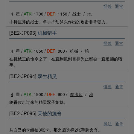
怪兽
通常
4
星 /
ATK:
1700 /
DEF:
1150 /
战士
/
地
手持巨斧的战士。单手挥动斧头作出的攻击非常强力。
[BE2-JP093]
机械猎手
怪兽
通常
4
星 /
ATK:
1850 /
DEF:
800 /
机械
/
暗
在机械王的命令之下，在直到抓到目标为止都会一直追捕的猎
手。
[BE2-JP094]
双生精灵
怪兽
通常
4
星 /
ATK:
1900 /
DEF:
900 /
魔法师
/
地
轮番攻击过来的精灵双子姐妹。
[BE2-JP095]
天使的施舍
魔法
通常
从自己的卡组抽3张卡。那之后选择2张手牌舍弃。