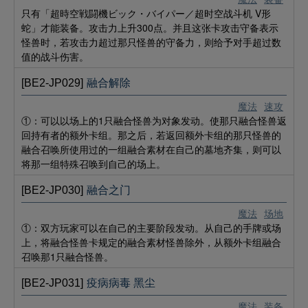
只有「超時空戦闘機ビック・バイパー／超时空战斗机 V形
蛇」才能装备。攻击力上升300点。并且这张卡攻击守备表示
怪兽时，若攻击力超过那只怪兽的守备力，则给予对手超过数
值的战斗伤害。
[BE2-JP029]
融合解除
魔法
速攻
①：可以以场上的1只融合怪兽为对象发动。使那只融合怪兽返
回持有者的额外卡组。那之后，若返回额外卡组的那只怪兽的
融合召唤所使用过的一组融合素材在自己的墓地齐集，则可以
将那一组特殊召唤到自己的场上。
[BE2-JP030]
融合之门
魔法
场地
①：双方玩家可以在自己的主要阶段发动。从自己的手牌或场
上，将融合怪兽卡规定的融合素材怪兽除外，从额外卡组融合
召唤那1只融合怪兽。
[BE2-JP031]
疫病病毒 黑尘
魔法
装备