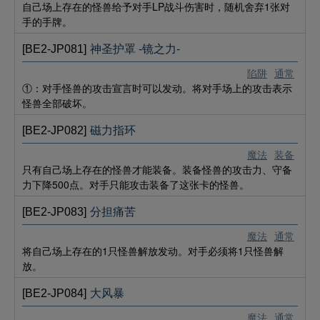
自己场上存在的怪兽给予对手LP战斗伤害时，随机舍弃1张对
手的手牌。
[BE2-JP081]
神圣护罩 -镜之力-
陷阱
通常
①：对手怪兽的攻击宣言时可以发动。将对手场上的攻击表示
怪兽全部破坏。
[BE2-JP082]
磁力指环
魔法
装备
只有自己场上存在的怪兽才能装备。装备怪兽的攻击力、守备
力下降500点。对手只能攻击装备了这张卡的怪兽。
[BE2-JP083]
分担痛苦
魔法
通常
将自己场上存在的1只怪兽解放发动。对手必须将1只怪兽解
放。
[BE2-JP084]
大风暴
魔法
通常