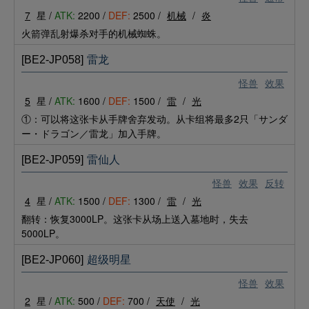
7
星 /
ATK:
2200 /
DEF:
2500 /
机械
/
炎
火箭弹乱射爆杀对手的机械蜘蛛。
[BE2-JP058]
雷龙
怪兽
效果
5
星 /
ATK:
1600 /
DEF:
1500 /
雷
/
光
①：可以将这张卡从手牌舍弃发动。从卡组将最多2只「サンダ
ー・ドラゴン／雷龙」加入手牌。
[BE2-JP059]
雷仙人
怪兽
效果
反转
4
星 /
ATK:
1500 /
DEF:
1300 /
雷
/
光
翻转：恢复3000LP。这张卡从场上送入墓地时，失去
5000LP。
[BE2-JP060]
超级明星
怪兽
效果
2
星 /
ATK:
500 /
DEF:
700 /
天使
/
光