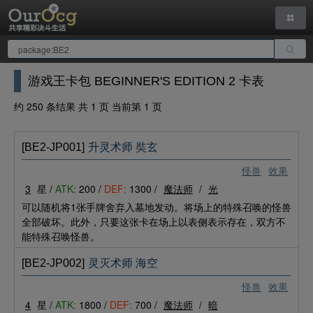
游戏王卡包 BEGINNER'S EDITION 2 卡表
约 250 条结果 共 1 页 当前第 1 页
[BE2-JP001]
升灵术师 奘玄
怪兽
效果
3
星 /
ATK:
200 /
DEF:
1300 /
魔法师
/
光
可以随机将1张手牌舍弃入墓地发动。将场上的特殊召唤的怪兽
全部破坏。此外，只要这张卡在场上以表侧表示存在，双方不
能特殊召唤怪兽。
[BE2-JP002]
灵灭术师 海空
怪兽
效果
4
星 /
ATK:
1800 /
DEF:
700 /
魔法师
/
暗