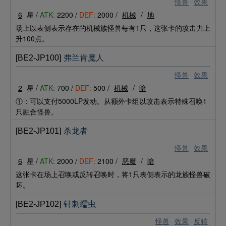
怪兽
效果
6
星 /
ATK:
2200 /
DEF:
2000 /
机械
/
地
场上以表侧表示存在的机械族怪兽每有1只，这张卡的攻击力上
升100点。
[BE2-JP100]
弗兰肯魔人
怪兽
效果
2
星 /
ATK:
700 /
DEF:
500 /
机械
/
暗
①：可以支付5000LP发动。从额外卡组以攻击表示特殊召唤1
只融合怪兽。
[BE2-JP101]
杀龙者
怪兽
效果
6
星 /
ATK:
2000 /
DEF:
2100 /
恶魔
/
暗
这张卡在场上召唤或反转召唤时，将1只表侧表示的龙族怪兽破
坏。
[BE2-JP102]
针刺蠕虫
怪兽
效果
反转