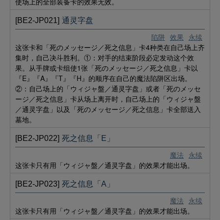
使场上的全部装备卡的效果无效。
[BE2-JP021]
通灵字盘
陷阱
效果
永续
这张卡和「死のメッセージ／死之信息」卡4种类在自己场上齐
集时，自己决斗胜利。①：对手的结束阶段必定发动这个效
果。从手牌或卡组使1张「死のメッセージ／死之信息」卡以
『E』『A』『T』『H』的顺序在自己的魔法陷阱区出场。
②：自己场上的「ウィジャ盤／通灵字盘」或者「死のメッセ
ージ／死之信息」卡从场上离开时，自己场上的「ウィジャ盤
／通灵字盘」以及「死のメッセージ／死之信息」卡全部送入
墓地。
[BE2-JP022]
死之信息「E」
魔法
永续
这张卡只有用「ウィジャ盤／通灵字盘」的效果才能出场。
[BE2-JP023]
死之信息「A」
魔法
永续
这张卡只有用「ウィジャ盤／通灵字盘」的效果才能出场。