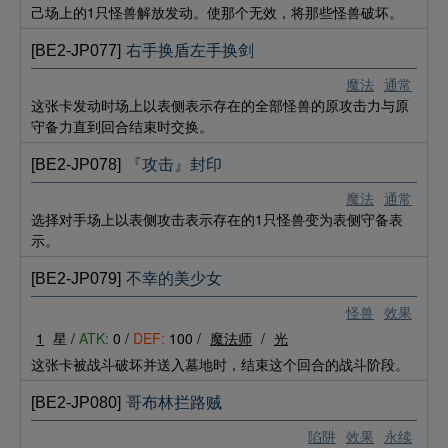
己场上的1只怪兽解放发动。使那个无效，将那些怪兽破坏。
[BE2-JP077]
右手换盾左手换剑
魔法
通常
这张卡发动时场上以表侧表示存在的全部怪兽的原攻击力与原
守备力直到回合结束时交换。
[BE2-JP078]
『攻击』封印
魔法
通常
选择对手场上以表侧攻击表示存在的1只怪兽变为表侧守备表
示。
[BE2-JP079]
不幸的美少女
怪兽
效果
1
星 /
ATK:
0 /
DEF:
100 /
魔法师
/
光
这张卡被战斗破坏并送入墓地时，结束这个回合的战斗阶段。
[BE2-JP080]
哥布林拦路贼
陷阱
效果
永续