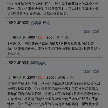
①：只要这张卡在怪兽区存在，对手就不能将双方的墓地的卡
除外。②：这张卡给予对手战斗伤害时，可以以对手墓地的最
多2只怪兽为对象发动。将那些怪兽除外。
[BE2-JP003]
食魂者 巴兹
怪兽
效果
4
星 /
ATK:
1600 /
DEF:
900 /
兽
/
地
1回合1次，可以将自己墓地的最多3只怪兽从游戏中除外发
动。这张卡的攻击力直到对手的回合结束时每除外1只怪兽就上
升300点。
[BE2-JP004]
黑暗惧灵
怪兽
效果
8
星 /
ATK:
2200 /
DEF:
2800 /
恶魔
/
暗
这张卡不能通常召唤。从自己的墓地将3只恶魔族怪兽除外的场
合可以特殊召唤。①：怪兽区的这张卡因对手而被破坏并送入
墓地的回合的结束阶段，必定以对手场上的1只表侧表示怪兽为
对象发动。将墓地的这张卡当作装备卡使用装备给那只对手的
怪兽。②：用这张卡的效果装备着这张卡的场合，得到装备怪