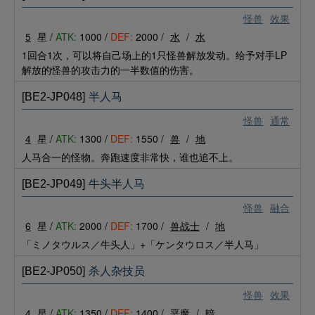
怪兽
效果
5
星 /
ATK:
1000 /
DEF:
2000 /
水
/
水
1回合1次，可以将自己场上的1只怪兽解放发动。给予对手LP
解放的怪兽的攻击力的一半数值的伤害。
[BE2-JP048]
半人马
怪兽
通常
4
星 /
ATK:
1300 /
DEF:
1550 /
兽
/
地
人马合一的怪物。奔跑速度非常快，谁也追不上。
[BE2-JP049]
牛头半人马
怪兽
融合
6
星 /
ATK:
2000 /
DEF:
1700 /
兽战士
/
地
「ミノタウルス／牛头人」+「ケンタウロス／半人马」
[BE2-JP050]
杀人杂技员
怪兽
效果
4
星 /
ATK:
1350 /
DEF:
1400 /
恶魔
/
暗