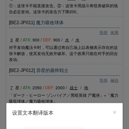
①：这张卡不能直接攻击。②：这张卡用战斗将怪兽破坏的场
合必定发动。这张卡的攻击力下降200。
[BE2-JP011]
魔力吸收球体
怪兽
效果
3
星 /
ATK:
900 /
DEF:
900 /
水
/
水
对手发动魔法卡时，可以通过将自己场上以表侧表示存在的这
张卡解放，使其发动无效并破坏。这个效果只能在对手的回合
发动。
[BE2-JP012]
异星的最终戦士
怪兽
融合
7
星 /
ATK:
2350 /
DEF:
2300 /
战士
/
地
「ダーク・ヒーロー ゾンバイア／黑暗英雄 尸魔侠」+「魔力
吸収球体／魔力吸收球体」
这张卡特殊召唤成功时，将这张卡以外的自己场上存在的怪兽
设置文本翻译版本
全部破坏。只要这张卡在场上以表侧表示存在，双方不能召
唤、反转召唤或特殊召唤怪兽。