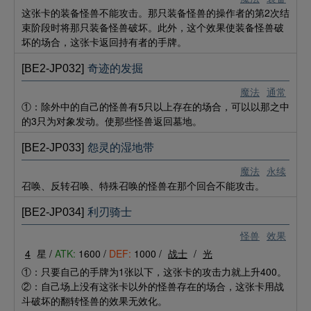
这张卡的装备怪兽不能攻击。那只装备怪兽的操作者的第2次结
束阶段时将那只装备怪兽破坏。此外，这个效果使装备怪兽破
坏的场合，这张卡返回持有者的手牌。
[BE2-JP032]
奇迹的发掘
魔法
通常
①：除外中的自己的怪兽有5只以上存在的场合，可以以那之中
的3只为对象发动。使那些怪兽返回墓地。
[BE2-JP033]
怨灵的湿地带
魔法
永续
召唤、反转召唤、特殊召唤的怪兽在那个回合不能攻击。
[BE2-JP034]
利刃骑士
怪兽
效果
4
星 /
ATK:
1600 /
DEF:
1000 /
战士
/
光
①：只要自己的手牌为1张以下，这张卡的攻击力就上升400。
②：自己场上没有这张卡以外的怪兽存在的场合，这张卡用战
斗破坏的翻转怪兽的效果无效化。