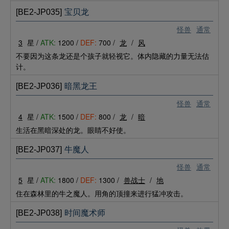
[BE2-JP035]
宝贝龙
怪兽
通常
3
星 /
ATK:
1200 /
DEF:
700 /
龙
/
风
不要因为这条龙还是个孩子就轻视它。体内隐藏的力量无法估
计。
[BE2-JP036]
暗黑龙王
怪兽
通常
4
星 /
ATK:
1500 /
DEF:
800 /
龙
/
暗
生活在黑暗深处的龙。眼睛不好使。
[BE2-JP037]
牛魔人
怪兽
通常
5
星 /
ATK:
1800 /
DEF:
1300 /
兽战士
/
地
住在森林里的牛之魔人。用角的顶撞来进行猛冲攻击。
[BE2-JP038]
时间魔术师