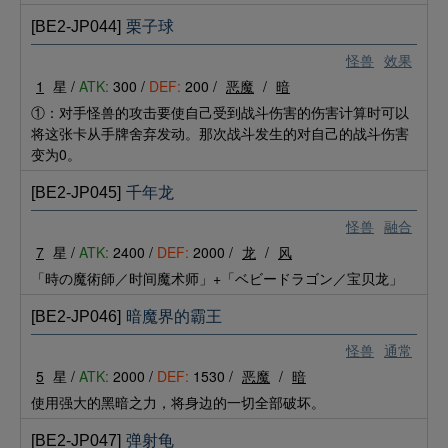
[BE2-JP044]
栗子球
怪兽
效果
1
星 /
ATK:
300 /
DEF:
200 /
恶魔
/
暗
①：对手怪兽的攻击要使自己受到战斗伤害的伤害计算时可以
将这张卡从手牌舍弃发动。那次战斗发生的对自己的战斗伤害
变为0。
[BE2-JP045]
千年龙
怪兽
融合
7
星 /
ATK:
2400 /
DEF:
2000 /
龙
/
风
「時の魔術師／时间魔术师」+「ベビードラゴン／宝贝龙」
[BE2-JP046]
暗魔界的霸王
怪兽
通常
5
星 /
ATK:
2000 /
DEF:
1530 /
恶魔
/
暗
使用强大的黑暗之力，将身边的一切全部破坏。
[BE2-JP047]
弹射龟