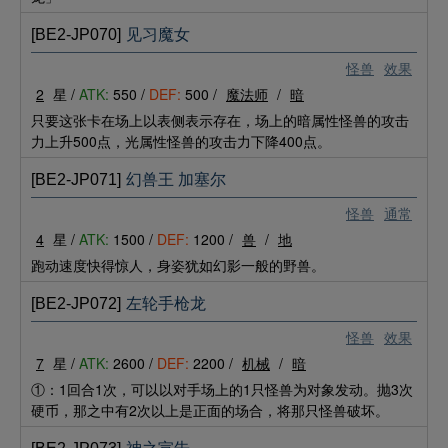
[BE2-JP070]
见习魔女
怪兽
效果
2
星 /
ATK:
550 /
DEF:
500 /
魔法师
/
暗
只要这张卡在场上以表侧表示存在，场上的暗属性怪兽的攻击
力上升500点，光属性怪兽的攻击力下降400点。
[BE2-JP071]
幻兽王 加塞尔
怪兽
通常
4
星 /
ATK:
1500 /
DEF:
1200 /
兽
/
地
跑动速度快得惊人，身姿犹如幻影一般的野兽。
[BE2-JP072]
左轮手枪龙
怪兽
效果
7
星 /
ATK:
2600 /
DEF:
2200 /
机械
/
暗
①：1回合1次，可以以对手场上的1只怪兽为对象发动。抛3次
硬币，那之中有2次以上是正面的场合，将那只怪兽破坏。