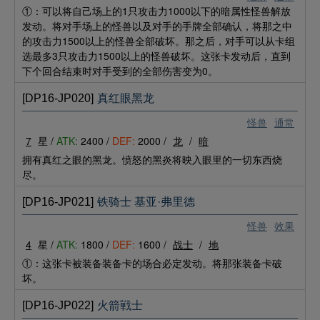
①：可以将自己场上的1只攻击力1000以下的暗属性怪兽解放
发动。将对手场上的怪兽以及对手的手牌全部确认，将那之中
的攻击力1500以上的怪兽全部破坏。那之后，对手可以从卡组
选最多3只攻击力1500以上的怪兽破坏。这张卡发动后，直到
下个回合结束时对手受到的全部伤害变为0。
[DP16-JP020]
真红眼黑龙
怪兽
通常
7
星 /
ATK:
2400 /
DEF:
2000 /
龙
/
暗
拥有真红之眼的黑龙。愤怒的黑炎将映入眼里的一切东西烧
尽。
[DP16-JP021]
铁骑士 基亚·弗里德
怪兽
效果
4
星 /
ATK:
1800 /
DEF:
1600 /
战士
/
地
①：这张卡被装备装备卡的场合必定发动。将那张装备卡破
坏。
[DP16-JP022]
火箭戦士