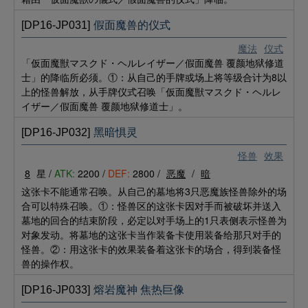
[DP16-JP031]
假面魔兽的仪式
魔法
仪式
「仮面魔獣マスクド・ヘルレイザー／假面魔兽 覆颜地狱修道
士」的降临所必须。①：从自己的手牌或场上将等级合计为8以
上的怪兽解放，从手牌仪式召唤「仮面魔獣マスクド・ヘルレ
イザー／假面魔兽 覆颜地狱修道士」。
[DP16-JP032]
黑暗惧灵
怪兽
效果
8
星 /
ATK:
2200 /
DEF:
2800 /
恶魔
/
暗
这张卡不能通常召唤。从自己的墓地将3只恶魔族怪兽除外的场
合可以特殊召唤。①：怪兽区的这张卡因对手而被破坏并送入
墓地的回合的结束阶段，必定以对手场上的1只表侧表示怪兽为
对象发动。将墓地的这张卡当作装备卡使用装备给那只对手的
怪兽。②：用这张卡的效果装备着这张卡的场合，得到装备怪
兽的操作权。
[DP16-JP033]
熔岩魔神 焦热巨像