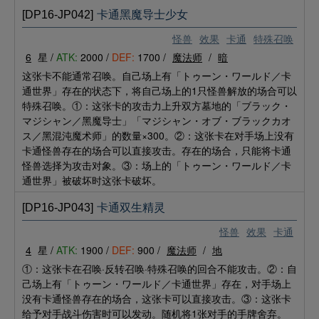
[DP16-JP042]
卡通黑魔导士少女
怪兽
效果
卡通
特殊召唤
6
星 /
ATK:
2000 /
DEF:
1700 /
魔法师
/
暗
这张卡不能通常召唤。自己场上有「トゥーン・ワールド／卡
通世界」存在的状态下，将自己场上的1只怪兽解放的场合可以
特殊召唤。①：这张卡的攻击力上升双方墓地的「ブラック・
マジシャン／黑魔导士」「マジシャン・オブ・ブラックカオ
ス／黑混沌魔术师」的数量×300。②：这张卡在对手场上没有
卡通怪兽存在的场合可以直接攻击。存在的场合，只能将卡通
怪兽选择为攻击对象。③：场上的「トゥーン・ワールド／卡
通世界」被破坏时这张卡破坏。
[DP16-JP043]
卡通双生精灵
怪兽
效果
卡通
4
星 /
ATK:
1900 /
DEF:
900 /
魔法师
/
地
①：这张卡在召唤·反转召唤·特殊召唤的回合不能攻击。②：自
己场上有「トゥーン・ワールド／卡通世界」存在，对手场上
没有卡通怪兽存在的场合，这张卡可以直接攻击。③：这张卡
给予对手战斗伤害时可以发动。随机将1张对手的手牌舍弃。