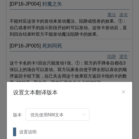
[DP16-JP004]
封魔之矢
魔法
速攻
不能对应这张卡的发动来发动魔法、陷阱或怪兽的效果。①：
自己或者对手的战斗阶段开始时可以发动。这张卡发动后，直
到回合结束时双方不能发动魔法陷阱卡的效果。
[DP16-JP005]
死则同死
陷阱
通常
这个卡名的卡1回合只能发动1张。①：双方的手牌各自都在3
张以上的场合可以发动。双方玩家各自使手牌全部以喜欢的顺
序返回卡组下面，自己失去用这个效果双方返回卡组的卡的数
量×300LP。那之后，双方玩家各自从卡组抽5张。
设置文本翻译版本
[DP16-JP006]
混沌戦士
怪兽
效果
仪式
8
星 /
ATK:
3000 /
DEF:
2500 /
战士
/
地
版本
藉由「混沌の儀式／混沌的仪式」降临。
设置说明
[DP16-JP007]
混沌的仪式