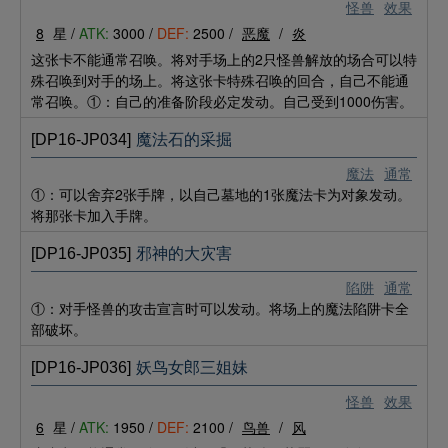
怪兽
效果
8
星 /
ATK:
3000 /
DEF:
2500 /
恶魔
/
炎
这张卡不能通常召唤。将对手场上的2只怪兽解放的场合可以特
殊召唤到对手的场上。将这张卡特殊召唤的回合，自己不能通
常召唤。①：自己的准备阶段必定发动。自己受到1000伤害。
[DP16-JP034]
魔法石的采掘
魔法
通常
①：可以舍弃2张手牌，以自己墓地的1张魔法卡为对象发动。
将那张卡加入手牌。
[DP16-JP035]
邪神的大灾害
陷阱
通常
①：对手怪兽的攻击宣言时可以发动。将场上的魔法陷阱卡全
部破坏。
[DP16-JP036]
妖鸟女郎三姐妹
怪兽
效果
6
星 /
ATK:
1950 /
DEF:
2100 /
鸟兽
/
风