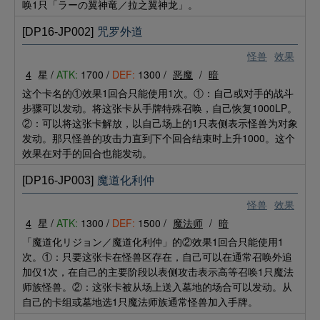
唤1只「ラーの翼神竜／拉之翼神龙」。
[DP16-JP002]
咒罗外道
怪兽
效果
4
星 /
ATK:
1700 /
DEF:
1300 /
恶魔
/
暗
这个卡名的①效果1回合只能使用1次。①：自己或对手的战斗
步骤可以发动。将这张卡从手牌特殊召唤，自己恢复1000LP。
②：可以将这张卡解放，以自己场上的1只表侧表示怪兽为对象
发动。那只怪兽的攻击力直到下个回合结束时上升1000。这个
效果在对手的回合也能发动。
[DP16-JP003]
魔道化利仲
怪兽
效果
4
星 /
ATK:
1300 /
DEF:
1500 /
魔法师
/
暗
「魔道化リジョン／魔道化利仲」的②效果1回合只能使用1
次。①：只要这张卡在怪兽区存在，自己可以在通常召唤外追
加仅1次，在自己的主要阶段以表侧攻击表示高等召唤1只魔法
师族怪兽。②：这张卡被从场上送入墓地的场合可以发动。从
自己的卡组或墓地选1只魔法师族通常怪兽加入手牌。