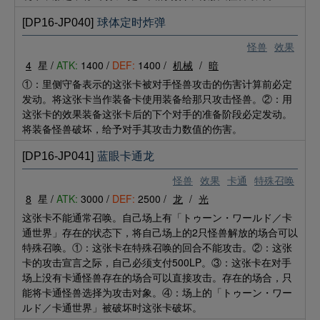
[DP16-JP040]
球体定时炸弹
怪兽
效果
4
星 /
ATK:
1400 /
DEF:
1400 /
机械
/
暗
①：里侧守备表示的这张卡被对手怪兽攻击的伤害计算前必定
发动。将这张卡当作装备卡使用装备给那只攻击怪兽。②：用
这张卡的效果装备这张卡后的下个对手的准备阶段必定发动。
将装备怪兽破坏，给予对手其攻击力数值的伤害。
[DP16-JP041]
蓝眼卡通龙
怪兽
效果
卡通
特殊召唤
8
星 /
ATK:
3000 /
DEF:
2500 /
龙
/
光
这张卡不能通常召唤。自己场上有「トゥーン・ワールド／卡
通世界」存在的状态下，将自己场上的2只怪兽解放的场合可以
特殊召唤。①：这张卡在特殊召唤的回合不能攻击。②：这张
卡的攻击宣言之际，自己必须支付500LP。③：这张卡在对手
场上没有卡通怪兽存在的场合可以直接攻击。存在的场合，只
能将卡通怪兽选择为攻击对象。④：场上的「トゥーン・ワー
ルド／卡通世界」被破坏时这张卡破坏。