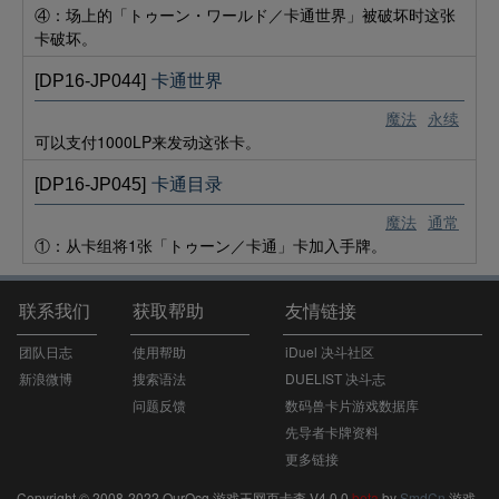
④：场上的「トゥーン・ワールド／卡通世界」被破坏时这张
卡破坏。
[DP16-JP044]
卡通世界
魔法
永续
可以支付1000LP来发动这张卡。
[DP16-JP045]
卡通目录
魔法
通常
①：从卡组将1张「トゥーン／卡通」卡加入手牌。
联系我们
获取帮助
友情链接
团队日志
使用帮助
iDuel 决斗社区
新浪微博
搜索语法
DUELIST 决斗志
问题反馈
数码兽卡片游戏数据库
先导者卡牌资料
更多链接
Copyright © 2008-2022 OurOcg 游戏王网页卡查 V4.0.0
beta
by
SmdCn
游戏