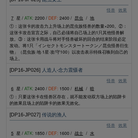
怪兽
效果
7
星 /
ATK:
2200 /
DEF:
2400 /
昆虫
/
地
①：这张卡的攻击力上升场上的昆虫族怪兽的数量×200。②：
这张卡攻击宣言之际，自己必须将自己场上的1只其他怪兽解
放。③：这张卡用战斗将对手怪兽破坏的回合的结束阶段必定
发动。将1只「インセクトモンスタートークン／昆虫怪兽衍生
物」（昆虫族·地·1星·攻/守100）以攻击表示特殊召唤到自己的
场上。
[DP16-JP026]
人造人-念力震慑者
怪兽
效果
6
星 /
ATK:
2400 /
DEF:
1500 /
机械
/
暗
①：只要这张卡在怪兽区存在，就不能发动双方场上的陷阱卡
的效果且场上的陷阱卡的效果无效化。
[DP16-JP027]
传说的渔人
怪兽
效果
5
星 /
ATK:
1850 /
DEF:
1600 /
战士
/
水