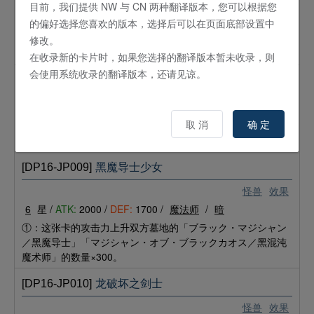
目前，我们提供 NW 与 CN 两种翻译版本，您可以根据您
魔法
仪式
的偏好选择您喜欢的版本，选择后可以在页面底部设置中
「カオス・ソルジャー／混沌戦士」的降临所必须。①：从自
己的手牌或场上将等级合计为8以上的怪兽解放，从手牌仪式召
修改。
唤「カオス・ソルジャー／混沌戦士」。
在收录新的卡片时，如果您选择的翻译版本暂未收录，则
会使用系统收录的翻译版本，还请见谅。
[DP16-JP008]
黑魔导士
怪兽
通常
7
星 /
ATK:
2500 /
DEF:
2100 /
魔法师
/
暗
取 消
确 定
在魔法师中，攻击力、守备力都是最高级别。
[DP16-JP009]
黑魔导士少女
怪兽
效果
6
星 /
ATK:
2000 /
DEF:
1700 /
魔法师
/
暗
①：这张卡的攻击力上升双方墓地的「ブラック・マジシャン
／黑魔导士」「マジシャン・オブ・ブラックカオス／黑混沌
魔术师」的数量×300。
[DP16-JP010]
龙破坏之剑士
怪兽
效果