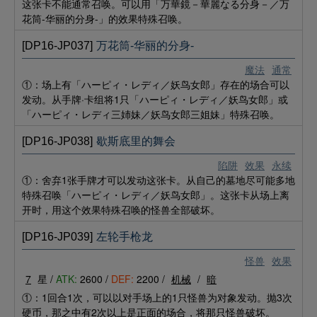
这张卡不能通常召唤。可以用「万華鏡－華麗なる分身－／万
花筒-华丽的分身-」的效果特殊召唤。
[DP16-JP037]
万花筒-华丽的分身-
魔法
通常
①：场上有「ハーピィ・レディ／妖鸟女郎」存在的场合可以
发动。从手牌·卡组将1只「ハーピィ・レディ／妖鸟女郎」或
「ハーピィ・レディ三姉妹／妖鸟女郎三姐妹」特殊召唤。
[DP16-JP038]
歇斯底里的舞会
陷阱
效果
永续
①：舍弃1张手牌才可以发动这张卡。从自己的墓地尽可能多地
特殊召唤「ハーピィ・レディ／妖鸟女郎」。这张卡从场上离
开时，用这个效果特殊召唤的怪兽全部破坏。
[DP16-JP039]
左轮手枪龙
怪兽
效果
7
星 /
ATK:
2600 /
DEF:
2200 /
机械
/
暗
①：1回合1次，可以以对手场上的1只怪兽为对象发动。抛3次
硬币，那之中有2次以上是正面的场合，将那只怪兽破坏。