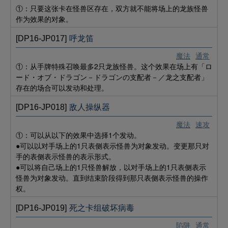
①：只要这张卡在怪兽区存在，双方就不能将场上的龙族怪兽
作为效果的对象。
[DP16-JP017]
呼龙笛
魔法
通常
①：从手牌特殊召唤最多2只龙族怪兽。这个效果在场上有「ロ
ード・オブ・ドラゴン－ドラゴンの支配者－／龙之支配者」
存在的场合可以发动和处理。
[DP16-JP018]
敌人操纵器
魔法
速攻
①：可以从以下的效果中选择1个发动。
●可以以对手场上的1只表侧表示怪兽为对象发动。变更那只对
手的表侧表示怪兽的表示形式。
●可以将自己场上的1只怪兽解放，以对手场上的1只表侧表示
怪兽为对象发动。直到结束阶段得到那只表侧表示怪兽的操作
权。
[DP16-JP019]
死之卡组破坏病毒
陷阱
通常