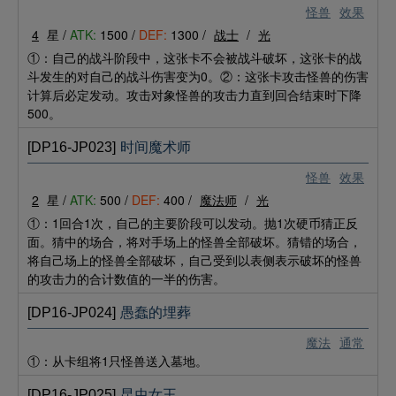
怪兽
效果
4
星 /
ATK:
1500 /
DEF:
1300 /
战士
/
光
①：自己的战斗阶段中，这张卡不会被战斗破坏，这张卡的战
斗发生的对自己的战斗伤害变为0。②：这张卡攻击怪兽的伤害
计算后必定发动。攻击对象怪兽的攻击力直到回合结束时下降
500。
[DP16-JP023]
时间魔术师
怪兽
效果
2
星 /
ATK:
500 /
DEF:
400 /
魔法师
/
光
①：1回合1次，自己的主要阶段可以发动。抛1次硬币猜正反
面。猜中的场合，将对手场上的怪兽全部破坏。猜错的场合，
将自己场上的怪兽全部破坏，自己受到以表侧表示破坏的怪兽
的攻击力的合计数值的一半的伤害。
[DP16-JP024]
愚蠢的埋葬
魔法
通常
①：从卡组将1只怪兽送入墓地。
[DP16-JP025]
昆虫女王