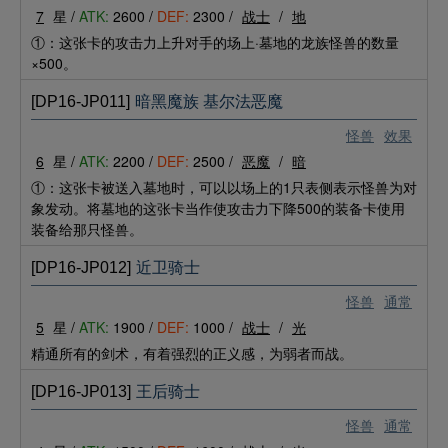
7
星 /
ATK:
2600 /
DEF:
2300 /
战士
/
地
①：这张卡的攻击力上升对手的场上·墓地的龙族怪兽的数量
×500。
[DP16-JP011]
暗黑魔族 基尔法恶魔
怪兽
效果
6
星 /
ATK:
2200 /
DEF:
2500 /
恶魔
/
暗
①：这张卡被送入墓地时，可以以场上的1只表侧表示怪兽为对
象发动。将墓地的这张卡当作使攻击力下降500的装备卡使用
装备给那只怪兽。
[DP16-JP012]
近卫骑士
怪兽
通常
5
星 /
ATK:
1900 /
DEF:
1000 /
战士
/
光
精通所有的剑术，有着强烈的正义感，为弱者而战。
[DP16-JP013]
王后骑士
怪兽
通常