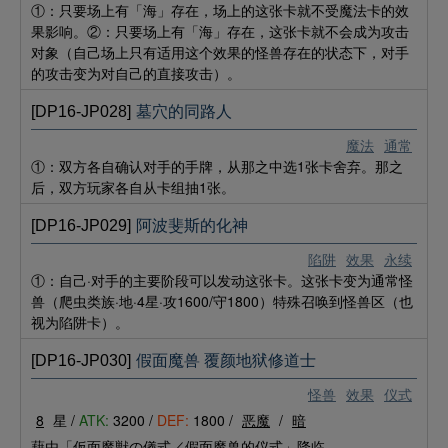
①：只要场上有「海」存在，场上的这张卡就不受魔法卡的效
果影响。②：只要场上有「海」存在，这张卡就不会成为攻击
对象（自己场上只有适用这个效果的怪兽存在的状态下，对手
的攻击变为对自己的直接攻击）。
[DP16-JP028]
墓穴的同路人
魔法
通常
①：双方各自确认对手的手牌，从那之中选1张卡舍弃。那之
后，双方玩家各自从卡组抽1张。
[DP16-JP029]
阿波斐斯的化神
陷阱
效果
永续
①：自己·对手的主要阶段可以发动这张卡。这张卡变为通常怪
兽（爬虫类族·地·4星·攻1600/守1800）特殊召唤到怪兽区（也
视为陷阱卡）。
[DP16-JP030]
假面魔兽 覆颜地狱修道士
怪兽
效果
仪式
8
星 /
ATK:
3200 /
DEF:
1800 /
恶魔
/
暗
藉由「仮面魔獣の儀式／假面魔兽的仪式」降临。