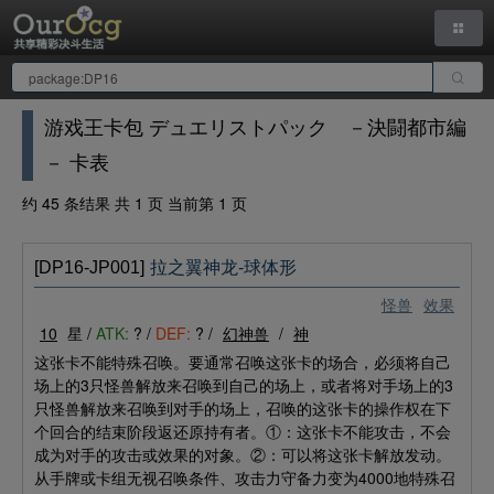
游戏王卡包 デュエリストパック －決闘都市編
－ 卡表
约 45 条结果 共 1 页 当前第 1 页
[DP16-JP001]
拉之翼神龙-球体形
怪兽
效果
10
星 /
ATK:
? /
DEF:
? /
幻神兽
/
神
这张卡不能特殊召唤。要通常召唤这张卡的场合，必须将自己
场上的3只怪兽解放来召唤到自己的场上，或者将对手场上的3
只怪兽解放来召唤到对手的场上，召唤的这张卡的操作权在下
个回合的结束阶段返还原持有者。①：这张卡不能攻击，不会
成为对手的攻击或效果的对象。②：可以将这张卡解放发动。
从手牌或卡组无视召唤条件、攻击力守备力变为4000地特殊召