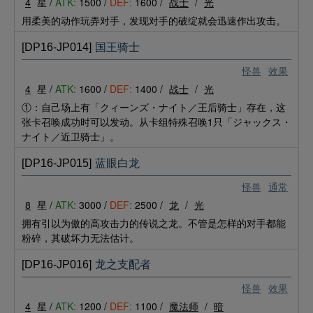
4
星 /
ATK:
1500 /
DEF:
1600 /
战士
/
光
用柔美的动作玩弄对手，发现对手的破绽就会迅速作出攻击。
[DP16-JP014]
国王骑士
怪兽
效果
4
星 /
ATK:
1600 /
DEF:
1400 /
战士
/
光
①：自己场上有「クィーンズ・ナイト／王后骑士」存在，这
张卡召唤成功时可以发动。从卡组特殊召唤1只「ジャックス・
ナイト／近卫骑士」。
[DP16-JP015]
蓝眼白龙
怪兽
通常
8
星 /
ATK:
3000 /
DEF:
2500 /
龙
/
光
拥有引以为傲的高攻击力的传说之龙。不管是怎样的对手都能
粉碎，其破坏力无法估计。
[DP16-JP016]
龙之支配者
怪兽
效果
4
星 /
ATK:
1200 /
DEF:
1100 /
魔法师
/
暗