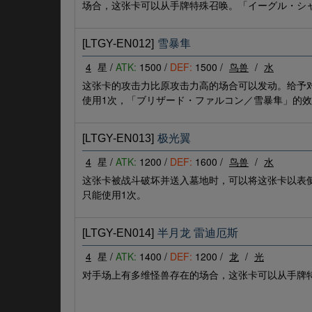
场合，这张卡可以从手牌特殊召唤。「イーグル・シ
[LTGY-EN012]
雪暴隼
4
星 /
ATK:
1500 /
DEF:
1500 /
鸟兽
/
水
这张卡的攻击力比原攻击力高的场合可以发动。给予对
使用1次，「ブリザード・ファルコン／雪暴隼」的效
[LTGY-EN013]
极光翼
4
星 /
ATK:
1200 /
DEF:
1600 /
鸟兽
/
水
这张卡被战斗破坏并送入墓地时，可以将这张卡以表
只能使用1次。
[LTGY-EN014]
半月龙 雷迪厄斯
4
星 /
ATK:
1400 /
DEF:
1200 /
龙
/
光
对手场上有多维怪兽存在的场合，这张卡可以从手牌