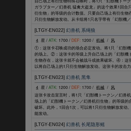
自己场上有衍生物特殊召唤时，将1只「幻獣機トークン
ガラプター／幻兽机 猛禽大盗龙」的这个效果1回合
衍生物」的等级的合计数值。只要自己场上有衍生物存
只衍生物解放发动。从卡组将1只名字带有「幻獣機
[LTGY-EN022]
幻兽机 系绳狼
4
星 /
ATK:
1700 /
DEF:
1200 /
机械
/
风
①：这张卡召唤成功的场合必定发动。将1只「幻獣機ト
的场上。②：这张卡的等级上升自己场上的「幻獣機
生物存在，这张卡就不会被战斗或效果破坏。④：这
以将自己场上的1只衍生物解放发动。这张卡的攻击力
[LTGY-EN023]
幻兽机 黑隼
4
星 /
ATK:
1200 /
DEF:
1700 /
机械
/
风
这张卡攻击宣言时，将1只「幻獣機トークン／幻兽机衍
场上的「幻獣機トークン／幻兽机衍生物」的等级的
破坏。此外，1回合1次，可以将1只衍生物解放发动
能发动。
[LTGY-EN024]
幻兽机 长尾隐形鳐