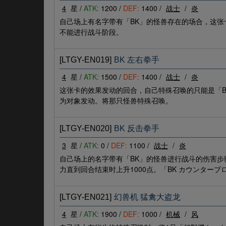
4
星 /
ATK:
1200 /
DEF:
1400 /
战士
/
炎
自己场上有名字带有「BK」的怪兽存在的场合，这
不能进行战斗阶段。
[LTGY-EN019]
BK 左右拳手
4
星 /
ATK:
1500 /
DEF:
1400 /
战士
/
炎
这张卡的效果发动的回合，自己特殊召唤的只能是「B
为对象发动。将那只怪兽特殊召唤。
[LTGY-EN020]
BK 反击拳手
3
星 /
ATK:
0 /
DEF:
1100 /
战士
/
炎
自己场上的名字带有「BK」的怪兽进行战斗的伤害
力直到回合结束时上升1000点。「BK カウンターブ
[LTGY-EN021]
幻兽机 猛禽大盗龙
4
星 /
ATK:
1900 /
DEF:
1000 /
机械
/
风