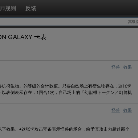
师规则
反馈
高级
ON GALAXY 卡表
怪兽
效果
兽机衍生物」的等级的合计数值。只要自己场上有衍生物存在，这张卡
上以表侧表示存在，1回合1次，自己场上的「幻獣機トークン／幻兽机
怪兽
效果
以下效果。●这张卡攻击守备表示怪兽的场合，给予其攻击力超过那个