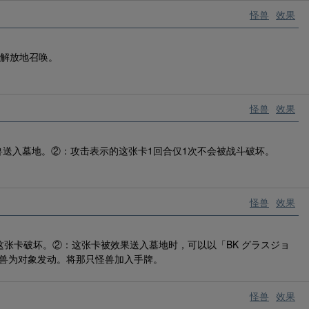
怪兽
效果
作解放地召唤。
怪兽
效果
兽送入墓地。②：攻击表示的这张卡1回合仅1次不会被战斗破坏。
怪兽
效果
张卡破坏。②：这张卡被效果送入墓地时，可以以「BK グラスジョ
怪兽为对象发动。将那只怪兽加入手牌。
怪兽
效果