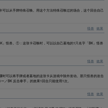
张卡可以从手牌特殊召唤。用这个方法特殊召唤过的场合，这个回合自己
怪兽
效果
K」怪兽。①：这张卡召唤时，可以以自己墓地的1只名字「BK」怪兽
怪兽
效果
步骤时可以将手牌或者墓地的这张卡从游戏中除外发动。那只怪兽的攻击
ロー／BK 反击拳手」的效果1回合只能使用1次。
怪兽
效果