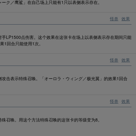
ャーク／鹰鲨」在自己场上只能有1只以表侧表示存在。
怪兽
效果
手LP1500点伤害。这个效果在这张卡在场上以表侧表示存在期间只能
果1回合只能使用1次。
怪兽
效果
侧攻击表示特殊召唤。「オーロラ・ウィング／极光翼」的效果1回合
怪兽
效果
特殊召唤。用这个方法特殊召唤的这张卡的等级变为8。