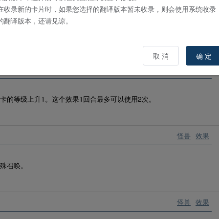
怪兽
效果
在收录新的卡片时，如果您选择的翻译版本暂未收录，则会使用系统收录
的翻译版本，还请见谅。
，可以将这张卡从手牌送入墓地发动。给予对手LP1500点伤害。
取 消
确 定
怪兽
效果
卡的等级上升1。这个效果1回合最多可以使用2次。
怪兽
效果
特殊召唤。
怪兽
效果