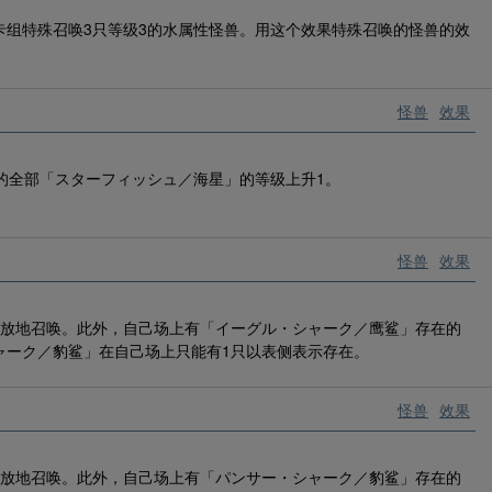
卡组特殊召唤3只等级3的水属性怪兽。用这个效果特殊召唤的怪兽的效
怪兽
效果
的全部「スターフィッシュ／海星」的等级上升1。
怪兽
效果
解放地召唤。此外，自己场上有「イーグル・シャーク／鹰鲨」存在的
ャーク／豹鲨」在自己场上只能有1只以表侧表示存在。
怪兽
效果
解放地召唤。此外，自己场上有「パンサー・シャーク／豹鲨」存在的