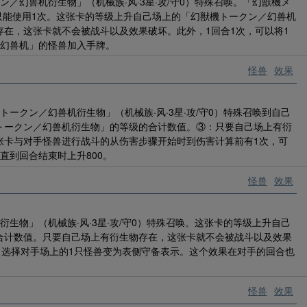
／幻兽机衍生物」（机械族·风·3星·攻/守0）特殊召唤。「幻獣機メ
只能使用1次。这张卡的等级上升自己场上的「幻獣機トークン／幻兽机
在，这张卡就不会被战斗以及效果破坏。此外，1回合1次，可以将1
／幻兽机」的怪兽加入手牌。
怪兽
效果
ークン／幻兽机衍生物」（机械族·风·3星·攻/守0）特殊召唤到自己
トークン／幻兽机衍生物」的等级的合计数值。③：只要自己场上有衍
张卡与对手怪兽进行战斗的从伤害步骤开始时到伤害计算前有1次，可
直到回合结束时上升800。
怪兽
效果
生物」（机械族·风·3星·攻/守0）特殊召唤。这张卡的等级上升自己
合计数值。只要自己场上有衍生物存在，这张卡就不会被战斗以及效果
。选择对手场上的1只怪兽变为表侧守备表示。这个效果在对手的回合也
怪兽
效果