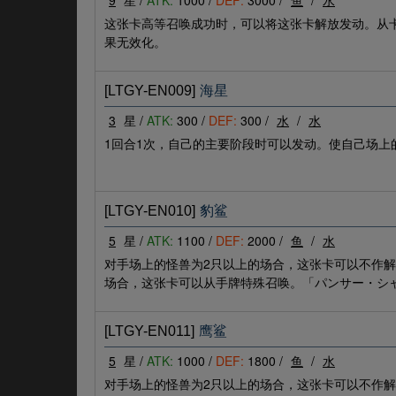
9
星 /
ATK:
1000 /
DEF:
3000 /
鱼
/
水
这张卡高等召唤成功时，可以将这张卡解放发动。从
果无效化。
[LTGY-EN009]
海星
3
星 /
ATK:
300 /
DEF:
300 /
水
/
水
1回合1次，自己的主要阶段时可以发动。使自己场上
[LTGY-EN010]
豹鲨
5
星 /
ATK:
1100 /
DEF:
2000 /
鱼
/
水
对手场上的怪兽为2只以上的场合，这张卡可以不作
场合，这张卡可以从手牌特殊召唤。「パンサー・シ
[LTGY-EN011]
鹰鲨
5
星 /
ATK:
1000 /
DEF:
1800 /
鱼
/
水
对手场上的怪兽为2只以上的场合，这张卡可以不作