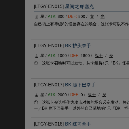
[LTGY-EN015]
星间龙 帕塞克
8
星 /
ATK:
800 /
DEF:
800 /
龙
/
光
自己场上有等级8的怪兽存在的场合，这张卡可以不
[LTGY-EN016]
BK 护头拳手
4
星 /
ATK:
1000 /
DEF:
1800 /
战士
/
炎
①：这张卡召唤时可以发动。从卡组将1只「BK」怪
[LTGY-EN017]
BK 脆下巴拳手
4
星 /
ATK:
2000 /
DEF:
0 /
战士
/
炎
①：这张卡被选择作为攻击对象的场合必定发动。将这
ー／BK 脆下巴拳手」以外的自己墓地的1只「BK」
[LTGY-EN018]
BK 练习拳手