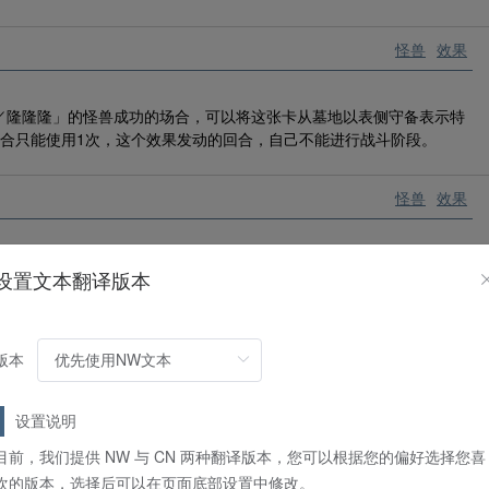
怪兽
效果
／隆隆隆」的怪兽成功的场合，可以将这张卡从墓地以表侧守备表示特
回合只能使用1次，这个效果发动的回合，自己不能进行战斗阶段。
怪兽
效果
场合，这张卡可以从手牌特殊召唤。「ミミミック／似耳怪」以这个方
设置文本翻译版本
怪兽
效果
版本
对手场上的1张卡发动。使选择的卡返回持有者的手牌。
设置说明
目前，我们提供 NW 与 CN 两种翻译版本，您可以根据您的偏好选择您喜
欢的版本，选择后可以在页面底部设置中修改。