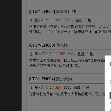
[LTGY-EN002]
隆隆隆巨神
4
星 /
ATK:
0 /
DEF:
2200 /
岩石
/
地
这张卡在墓地存在，自己特殊召唤名字带有「ゴゴゴ
殊召唤。「ゴゴゴギガース／隆隆隆巨神」的效果1
[LTGY-EN003]
耳态怪
3
星 /
ATK:
300 /
DEF:
300 /
机械
/
地
对手场上有怪兽存在，自己场上有等级3怪兽存在的
法所作的特殊召唤1回合只能1次。
[LTGY-EN004]
踱步天狗
3
星 /
ATK:
0 /
DEF:
800 /
恶魔
/
风
这张卡被对手的卡的效果送入墓地的场合，可以选择