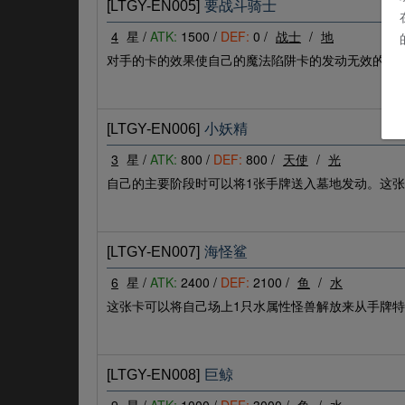
[LTGY-EN005]
要战斗骑士
4
星 /
ATK:
1500 /
DEF:
0 /
战士
/
地
对手的卡的效果使自己的魔法陷阱卡的发动无效的场合
[LTGY-EN006]
小妖精
3
星 /
ATK:
800 /
DEF:
800 /
天使
/
光
自己的主要阶段时可以将1张手牌送入墓地发动。这张
[LTGY-EN007]
海怪鲨
6
星 /
ATK:
2400 /
DEF:
2100 /
鱼
/
水
这张卡可以将自己场上1只水属性怪兽解放来从手牌
[LTGY-EN008]
巨鲸