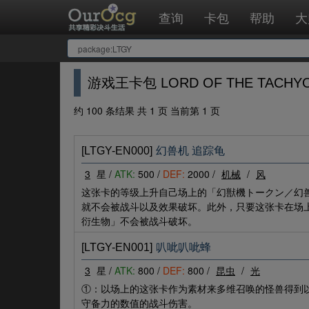
查询
卡包
帮助
大
游戏王卡包 LORD OF THE TACHY
约 100 条结果 共 1 页 当前第 1 页
[LTGY-EN000]
幻兽机 追踪龟
3
星 /
ATK:
500 /
DEF:
2000 /
机械
/
风
这张卡的等级上升自己场上的「幻獣機トークン／幻
就不会被战斗以及效果破坏。此外，只要这张卡在场
衍生物」不会被战斗破坏。
[LTGY-EN001]
叭呲叭呲蜂
3
星 /
ATK:
800 /
DEF:
800 /
昆虫
/
光
①：以场上的这张卡作为素材来多维召唤的怪兽得到
守备力的数值的战斗伤害。