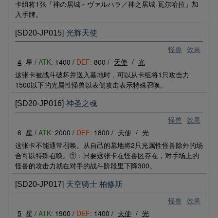
卡组将1张「神の居城－ヴァルハラ／神之居城-瓦尔哈拉」加
入手牌。
[SD20-JP015]
光辉天使
怪兽
效果
4
星 /
ATK:
1400 /
DEF:
800 /
天使
/
光
这张卡被战斗破坏并送入墓地时，可以从卡组将1只攻击力
1500以下的光属性怪兽以表侧攻击表示特殊召唤。
[SD20-JP016]
神圣之魂
怪兽
效果
6
星 /
ATK:
2000 /
DEF:
1800 /
天使
/
光
这张卡不能通常召唤。从自己的墓地将2只光属性怪兽除外的场
合可以特殊召唤。①：只要这张卡在怪兽区存在，对手场上的
怪兽的攻击力就在对手的战斗阶段里下降300。
[SD20-JP017]
天空骑士 柏修斯
怪兽
效果
5
星 /
ATK:
1900 /
DEF:
1400 /
天使
/
光