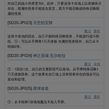
对自己的战斗伤害变为0。此外，只要这张卡在场上以表侧表示
存在，暗属性怪兽不能攻击宣言，双方不能召唤或特殊召唤暗
属性怪兽。
[SD20-JP023]
天空的宝牌
魔法
通常
这张卡发动的回合，自己不能特殊召唤怪兽，不能进行战斗阶
段。①：可以从手牌将1只天使族·光属性怪兽除外，自己从卡
组抽2张。
[SD20-JP024]
神之居城-瓦尔哈拉
魔法
永续
①：1回合1次，自己的主要阶段可以发动。从手牌特殊召唤1
只天使族怪兽。这个效果在自己场上没有怪兽存在的场合可以
发动和处理。
[SD20-JP025]
星球改造
魔法
通常
①：从卡组将1张场地魔法卡加入手牌。