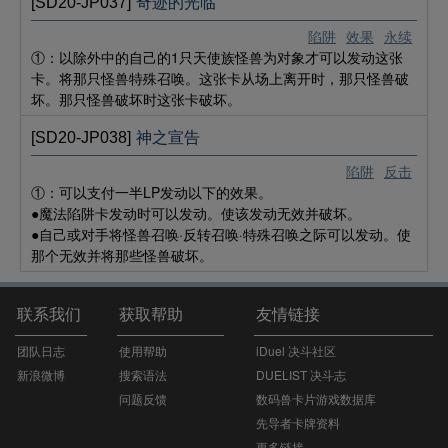
[SD20-JP037]
奇迹的光临
陷阱
效果
永续
①：以除外中的自己的1只天使族怪兽为对象才可以发动这张
卡。将那只怪兽特殊召唤。这张卡从场上离开时，那只怪兽破
坏。那只怪兽破坏时这张卡破坏。
[SD20-JP038]
神之宣告
陷阱
反击
①：可以支付一半LP发动以下的效果。
●魔法陷阱卡发动时可以发动。使该发动无效并破坏。
●自己或对手将怪兽召唤·反转召唤·特殊召唤之际可以发动。使
那个无效并将那些怪兽破坏。
联系我们
获取帮助
友情链接
团队日志
使用帮助
iDuel 决斗社区
新浪微博
搜索语法
DUELIST 决斗志
问题反馈
数码兽卡片游戏数据库
先导者卡牌资料
更多链接