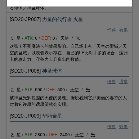
①：可以支付500LP发动。从手牌或卡组特殊召唤1只「神聖な
る球体／神圣球体」。
[SD20-JP007]
力量的代行者 火星
怪兽
效果
3
星 /
ATK:
0 /
DEF:
0 /
天使
/
光
这张卡不受魔法卡的效果影响。自己场上有「天空の聖域／天
空的圣域」以表侧表示存在，自己的LP比对手多的场合，这张
卡的攻击力、守备力上升多出的数值。
[SD20-JP008]
神圣球体
怪兽
通常
2
星 /
ATK:
500 /
DEF:
500 /
天使
/
光
被神圣光辉包围的天使的灵魂。据说看到它那美丽的姿态的人
对着它许愿的话愿望就会实现。
[SD20-JP009]
华丽金星
怪兽
效果
8
星 /
ATK:
2800 /
DEF:
2400 /
天使
/
光