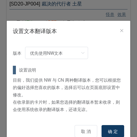
[SD20-JP004]
裁决的代行者 土星
怪兽
效果
6
星 /
ATK:
2400 /
DEF:
0 /
天使
/
光
设置文本翻译版本
①：可以将这张卡解放发动。自己的LP比对手多的场合，给予
对手那个相差数值的伤害。这个效果在自己场上有「天空の聖
域／天空的圣域」存在的场合可以发动和处理。这个效果发动
的回合，自己不能进行战斗阶段。
版本
[SD20-JP005]
英知的代行者 水星
设置说明
怪兽
效果
4
星 /
ATK:
0 /
DEF:
1700 /
天使
/
光
目前，我们提供 NW 与 CN 两种翻译版本，您可以根据您
①：对手的回合结束时，这张卡在自己的怪兽区以表侧表示存
的偏好选择您喜欢的版本，选择后可以在页面底部设置中
在，自己的手牌为0张的场合，下次自己的准备阶段必定发动。
修改。
自己从卡组抽1张。
在收录新的卡片时，如果您选择的翻译版本暂未收录，则
会使用系统收录的翻译版本，还请见谅。
[SD20-JP006]
创造的代行者 金星
怪兽
效果
3
星 /
ATK:
1600 /
DEF:
0 /
天使
/
光
取 消
确 定