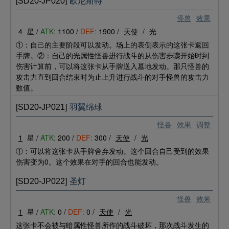
[SD20-JP020]
欧尼斯特
怪兽
效果
4
星 /
ATK:
1100 /
DEF:
1900 /
天使
/
光
①：自己的主要阶段可以发动。场上的表侧表示的这张卡返回
手牌。②：自己的光属性怪兽进行战斗的从伤害步骤开始时到
伤害计算前，可以将这张卡从手牌送入墓地发动。那只怪兽的
攻击力直到回合结束时为止上升进行战斗的对手怪兽的攻击力
数值。
[SD20-JP021]
羽翼绵球
怪兽
效果
调整
1
星 /
ATK:
200 /
DEF:
300 /
天使
/
光
①：可以将这张卡从手牌舍弃发动。这个回合自己受到的效果
伤害变为0。这个效果在对手的回合也能发动。
[SD20-JP022]
圣灯
怪兽
效果
1
星 /
ATK:
0 /
DEF:
0 /
天使
/
光
这张卡不会被与暗属性怪兽所作的战斗破坏，那次战斗发生的