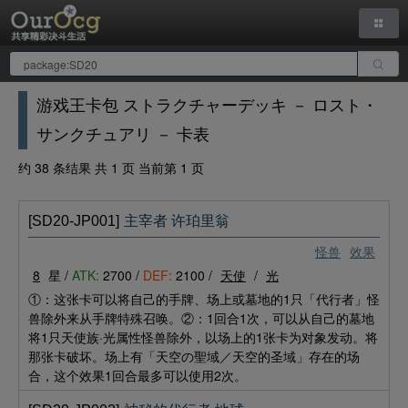
游戏王卡包 ストラクチャーデッキ － ロスト・
サンクチュアリ － 卡表
约 38 条结果 共 1 页 当前第 1 页
[SD20-JP001]
主宰者 许珀里翁
怪兽
效果
8
星 /
ATK:
2700 /
DEF:
2100 /
天使
/
光
①：这张卡可以将自己的手牌、场上或墓地的1只「代行者」怪
兽除外来从手牌特殊召唤。②：1回合1次，可以从自己的墓地
将1只天使族·光属性怪兽除外，以场上的1张卡为对象发动。将
那张卡破坏。场上有「天空の聖域／天空的圣域」存在的场
合，这个效果1回合最多可以使用2次。