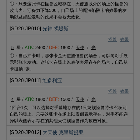
①：只要这张卡在怪兽区域存在，天使族以外的场上的怪兽的
攻击力、守备力下降500，自己场上的魔法陷阱卡的效果的发
动以及那些发动的效果不会被无效化。
[SD20-JP010]
光神 忒堤斯
怪兽
效果
5
星 /
ATK:
2400 /
DEF:
1800 /
天使
/
光
①：自己抽卡时，那张卡是天使族怪兽的场合，可以向对手展
示那张卡发动。这张卡在场上以表侧表示存在的场合，自己从
卡组抽1张。
[SD20-JP011]
维多利亚
怪兽
效果
4
星 /
ATK:
1800 /
DEF:
1500 /
天使
/
光
1回合1次，可以选择对手墓地存在的1只龙族怪兽特殊召唤到
自己的场上。只要这张卡在场上以表侧表示存在，对手不能选
择以表侧表示存在的其他天使族怪兽作为攻击对象。
[SD20-JP012]
大天使 克里斯提亚