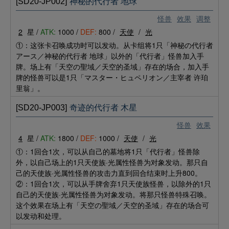
[SD20-JP002]
神秘的代行者 地球
怪兽
效果
调整
2
星 /
ATK:
1000 /
DEF:
800 /
天使
/
光
①：这张卡召唤成功时可以发动。从卡组将1只「神秘の代行者
アース／神秘的代行者 地球」以外的「代行者」怪兽加入手
牌。场上有「天空の聖域／天空的圣域」存在的场合，加入手
牌的怪兽可以是1只「マスター・ヒュペリオン／主宰者 许珀
里翁」。
[SD20-JP003]
奇迹的代行者 木星
怪兽
效果
4
星 /
ATK:
1800 /
DEF:
1000 /
天使
/
光
①：1回合1次，可以从自己的墓地将1只「代行者」怪兽除
外，以自己场上的1只天使族·光属性怪兽为对象发动。那只自
己的天使族·光属性怪兽的攻击力直到回合结束时上升800。
②：1回合1次，可以从手牌舍弃1只天使族怪兽，以除外的1只
自己的天使族·光属性怪兽为对象发动。将那只怪兽特殊召唤。
这个效果在场上有「天空の聖域／天空的圣域」存在的场合可
以发动和处理。