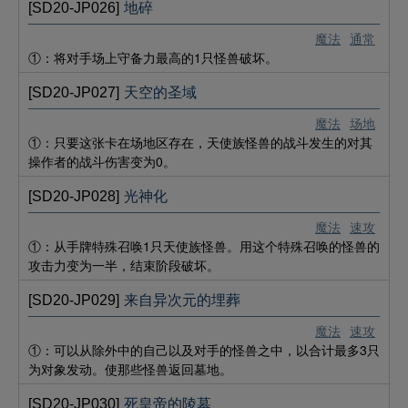
[SD20-JP026]
地碎
魔法
通常
①：将对手场上守备力最高的1只怪兽破坏。
[SD20-JP027]
天空的圣域
魔法
场地
①：只要这张卡在场地区存在，天使族怪兽的战斗发生的对其
操作者的战斗伤害变为0。
[SD20-JP028]
光神化
魔法
速攻
①：从手牌特殊召唤1只天使族怪兽。用这个特殊召唤的怪兽的
攻击力变为一半，结束阶段破坏。
[SD20-JP029]
来自异次元的埋葬
魔法
速攻
①：可以从除外中的自己以及对手的怪兽之中，以合计最多3只
为对象发动。使那些怪兽返回墓地。
[SD20-JP030]
死皇帝的陵墓