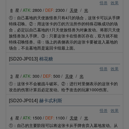
怪兽
效果
8
星 /
ATK:
2800 /
DEF:
2300 /
天使
/
光
①：自己墓地的天使族怪兽只有4只的场合，这张卡可以从手牌
特殊召唤。②：用这张卡的①的方法所作的特殊召唤成功的场
合，必定以自己墓地的1只天使族怪兽为对象发动。将那只天使
族怪兽加入手牌。③：只要这张卡在怪兽区存在，双方就不能
特殊召唤怪兽。④：场上的表侧表示的这张卡要被送入墓地的
场合，不去墓地而是返回卡组最上面。
[SD20-JP013]
棉花糖
怪兽
效果
3
星 /
ATK:
300 /
DEF:
500 /
天使
/
光
①：这张卡不会被战斗破坏。②：进行对里侧表示的这张卡的
攻击的伤害计算后必定发动。给予攻击的玩家1000伤害。
[SD20-JP014]
赫卡忒利斯
怪兽
效果
4
星 /
ATK:
1500 /
DEF:
1100 /
天使
/
光
①：自己的主要阶段可以将这张卡从手牌舍弃入墓地发动。从