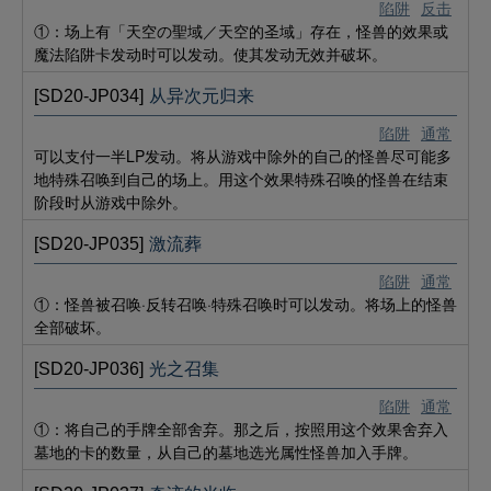
陷阱
反击
①：场上有「天空の聖域／天空的圣域」存在，怪兽的效果或
魔法陷阱卡发动时可以发动。使其发动无效并破坏。
[SD20-JP034]
从异次元归来
陷阱
通常
可以支付一半LP发动。将从游戏中除外的自己的怪兽尽可能多
地特殊召唤到自己的场上。用这个效果特殊召唤的怪兽在结束
阶段时从游戏中除外。
[SD20-JP035]
激流葬
陷阱
通常
①：怪兽被召唤·反转召唤·特殊召唤时可以发动。将场上的怪兽
全部破坏。
[SD20-JP036]
光之召集
陷阱
通常
①：将自己的手牌全部舍弃。那之后，按照用这个效果舍弃入
墓地的卡的数量，从自己的墓地选光属性怪兽加入手牌。