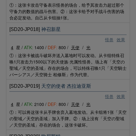
①：这张卡攻击守备表示怪兽的场合，给予其攻击力超过那个
守备力的数值的战斗伤害。②：这张卡给予对手战斗伤害的场
合必定发动。自己从卡组抽1张。
[SD20-JP018]
神召新星
怪兽
效果
4
星 /
ATK:
1400 /
DEF:
800 /
天使
/
光
①：这张卡被战斗破坏并送入墓地时可以发动。从卡组特殊召
唤1只攻击力1500以下的天使族·光属性怪兽。场上有「天空の
聖域／天空的圣域」存在的场合，可以特殊召唤1只「天空騎士
パーシアス／天空骑士 柏修斯」作为代替。
[SD20-JP019]
天空的使者 杰拉迪亚斯
怪兽
效果
4
星 /
ATK:
2100 /
DEF:
800 /
天使
/
光
①：可以将这张卡从手牌舍弃入墓地发动。从卡组将1张「天空
の聖域／天空的圣域」加入手牌。②：场上没有「天空の聖域
／天空的圣域」存在的场合，这张卡破坏。