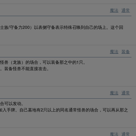
魔法
通常
士族/守备力200）以表侧守备表示特殊召唤到自己的场上。这个回
魔法
装备
怪兽（龙族）的场合，可以装备那之中的1只。
]。装备怪兽不能直接攻击。
魔法
通常
场合可以发动。
加入手牌。自己墓地有2只以上的同名通常怪兽的场合，可以再从那之
魔法
通常