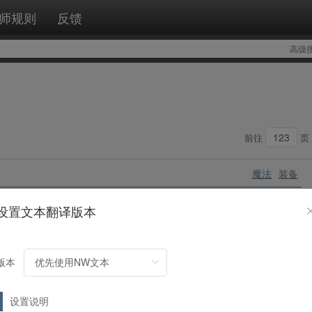
师规则
反馈
高级
前往
页
魔法
装备
己场上的1只表侧表示怪兽（天界战士族·战士族·天使族）。
设置文本翻译版本
0。
版本
魔法
通常
族或者天使族）发动。
设置说明
己从翻开的卡之中选1张加入手牌。那之后，剩下的卡按照喜欢的顺序返