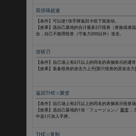
双倍喵超速
【条件】可以使1张手牌返回卡组下面发动。
【效果】选自己墓地的合计最多2只怪兽（兽族或者战
合，自己不能用怪兽（守备力200以外）攻击。
倍斩刃
【条件】自己场上有2只以上的同名的表侧表示的通常
【效果】装备怪兽的攻击力上升[那只怪兽的原攻击力
返回THE☆聚变
【条件】自己场上有2只以上的同名的表侧表示怪兽
【效果】选自己墓地的1张「フュージョン／
聚变
」
中选1只加入手牌。
THE☆复制