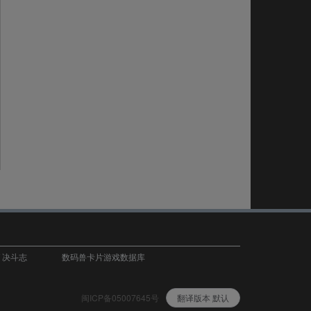
T 决斗志
数码兽卡片游戏数据库
闽ICP备05007645号
翻译版本 默认