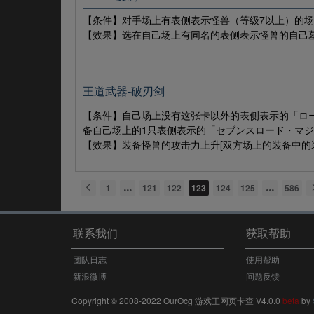
【条件】对手场上有表侧表示怪兽（等级7以上）的
【效果】选在自己场上有同名的表侧表示怪兽的自己
王道武器-破刃剑
【条件】自己场上没有这张卡以外的表侧表示的「ロ
备自己场上的1只表侧表示的「セブンスロード・マ
【效果】装备怪兽的攻击力上升[双方场上的装备中的装
1
121
122
123
124
125
586
联系我们
获取帮助
团队日志
使用帮助
新浪微博
问题反馈
Copyright © 2008-2022 OurOcg 游戏王网页卡查 V4.0.0
beta
by