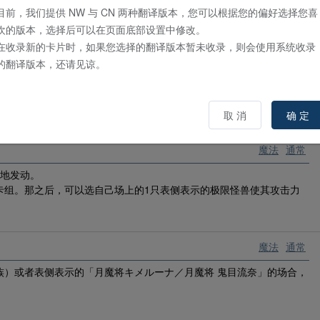
下）攻击，对手不会受到效果伤害。
目前，我们提供 NW 与 CN 两种翻译版本，您可以根据您的偏好选择您喜
欢的版本，选择后可以在页面底部设置中修改。
在收录新的卡片时，如果您选择的翻译版本暂未收录，则会使用系统收录
魔法
通常
的翻译版本，还请见谅。
天界战士族）以表侧表示特殊召唤到自己的场上。
取 消
确 定
魔法
通常
墓地发动。
卡组。那之后，可以选自己场上的1只表侧表示的极限怪兽使其攻击力
魔法
通常
族）或者表侧表示的「月魔将キメルーナ／月魔将 鬼目流奈」的场合，