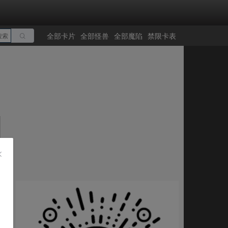
全部卡片
全部怪兽
全部魔陷
禁限卡表
搜索