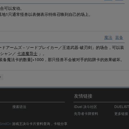
场合可以发动。
墓地1只通常怪兽以表侧表示特殊召唤到自己的场上。
魔法
装备
ードアームズ－ソードブレイカー／王道武器-破刃剑」的场合，可以装
ジシャン／
七道魔导士
」。
备魔法卡的数量]×1000，那只怪兽不会被对手的陷阱卡的效果破坏。
友情链接
搜索语法
iDuel 决斗社区
DUELIS
先导者卡牌资料
更多链接
SmdCn
游戏王决斗卡片资料查询，卡组分享