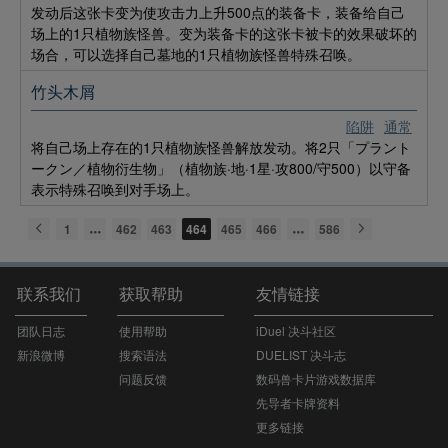
发动后这张卡变为使攻击力上升500点的装备卡，装备给自己
场上的1只植物族怪兽。变为装备卡的这张卡被卡的效果破坏的
场合，可以选择自己墓地的1只植物族怪兽特殊召唤。
竹头木屑
陷阱
通常
将自己场上存在的1只植物族怪兽解放发动。将2只「プラント
ークン／植物衍生物」（植物族·地·1星·攻800/守500）以守备
表示特殊召唤到对手场上。
1
462
463
464
465
466
586
联系我们
获取帮助
友情链接
团队日志
使用帮助
iDuel 决斗社区
新浪微博
搜索语法
DUELIST 决斗志
问题反馈
数码兽卡片游戏数据库
先导者卡牌资料
更多链接