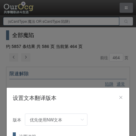
全部魔陷
约 5857 条结果 共 586 页 当前第 464 页
前往
页
限速解除
陷阱
通常
①：这张卡被送入墓地的场合必定发动。从自己的手牌、卡组
设置文本翻译版本
或墓地选1只「スピード・ウォリアー／
高速战士
」特殊召
唤。
给予与夺取
版本
陷阱
通常
①：可以以自己墓地的1只怪兽和自己场上的1只表侧表示怪兽