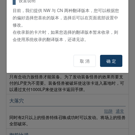
设置说明
为对象发动。作为对象的墓地的怪兽以守备表示特殊召唤到对
手的场上，作为对象的场上的怪兽的等级直到回合结束时上升
目前，我们提供 NW 与 CN 两种翻译版本，您可以根据您
那只特殊召唤的怪兽的等级的数值。
的偏好选择您喜欢的版本，选择后可以在页面底部设置中
修改。
光之援军
在收录新的卡片时，如果您选择的翻译版本暂未收录，则
魔法
通常
会使用系统收录的翻译版本，还请见谅。
①：可以从自己卡组上面将3张卡送入墓地发动。从卡组将1只
等级4以下的「ライトロード／
光道
」怪兽加入手牌。
念动增幅装置
取 消
确 定
魔法
装备
只有念动力族怪兽才能装备。为了发动装备怪兽的效果而要支
付的LP变为不需要。装备怪兽被破坏使这张卡送入墓地时，可
以通过支付1000LP来使这张卡返回手牌。
大落穴
陷阱
通常
同时有2只以上的怪兽特殊召唤成功时可以发动。将场上的怪兽
全部破坏。