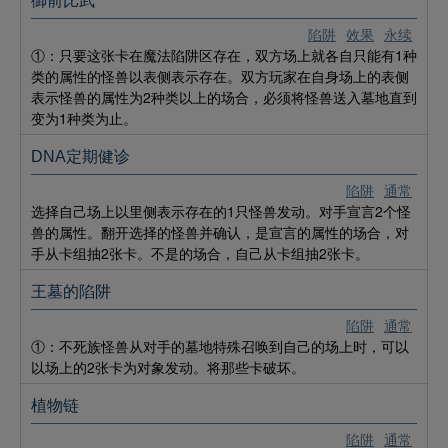
御前比武
陷阱
效果
永续
①：只要这张卡在魔法陷阱区存在，双方场上就各自只能有1种
类的属性的怪兽以表侧表示存在。双方玩家在自身场上的表侧
表示怪兽的属性为2种类以上的场合，必须将怪兽送入墓地直到
变为1种类为止。
DNA定期健诊
陷阱
通常
选择自己场上以里侧表示存在的1只怪兽发动。对手宣言2个怪
兽的属性。翻开选择的怪兽并确认，是宣言的属性的场合，对
手从卡组抽2张卡。不是的场合，自己从卡组抽2张卡。
王墓的陷阱
陷阱
通常
①：不死族怪兽从对手的墓地特殊召唤到自己的场上时，可以
以场上的2张卡为对象发动。将那些卡破坏。
植物链
陷阱
通常