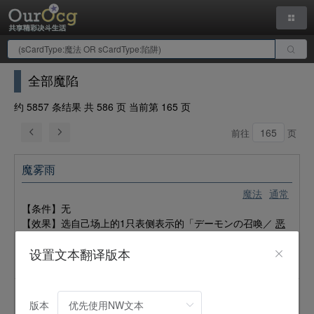
全部魔陷
约 5857 条结果 共 586 页 当前第 165 页
前往
页
魔雾雨
魔法
通常
【条件】无
【效果】选自己场上的1只表侧表示的「デーモンの召喚／
恶
魔的召唤
」或者表侧表示怪兽（雷族）。将拥有选的怪兽的攻
设置文本翻译版本
击力以下的守备力的对手场上的表侧表示怪兽全部破坏。这个
回合，自己不能用怪兽攻击。
平行宇宙之门
版本