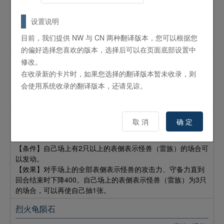
魔法
通常
【条件】无
设置说明
【效果】将自己卡组最上面的卡送入墓地。自己的手牌为0张的
场合，可以再选自己墓地的最多2只通常怪兽以表侧表示特殊召
目前，我们提供 NW 与 CN 两种翻译版本，您可以根据您
唤到自己的场上。
的偏好选择您喜欢的版本，选择后可以在页面底部设置中
修改。
闪驱雷击
在收录新的卡片时，如果您选择的翻译版本暂未收录，则
魔法
通常
会使用系统收录的翻译版本，还请见谅。
【条件】自己场上有表侧表示怪兽（雷族）的场合可以发动。
【效果】选对手场上的1张魔法陷阱卡破坏。
拍手雷电
取 消
确 定
魔法
通常
【条件】自己场上有2只以上的表侧表示怪兽（雷族）的场合可
以发动。
【效果】对手场上的全部表侧表示怪兽的攻击力、守备力直到
回合结束时下降400。自己场上的表侧表示怪兽（雷族）为3只
的场合，可以再使自己抽1张。
烈火龟陨石