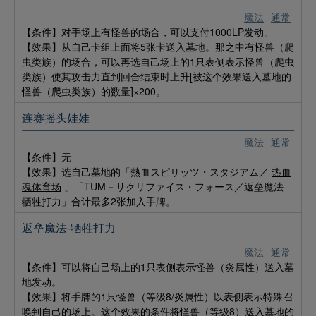
魔法
通常
【条件】对手场上有怪兽的场合，可以支付1000LP发动。
【效果】从自己卡组上面将5张卡送入墓地。那之中有怪兽（爬
虫类族）的场合，可以再选自己场上的1只表侧表示怪兽（爬虫
类族）使其攻击力直到回合结束时上升[被这个效果送入墓地的
怪兽（爬虫类族）的数量]×200。
连赛摇头娃娃
魔法
通常
【条件】无
【效果】选自己墓地的「熱血スピリッツ・スタジアム／
热血
魂体育场
」「TUM－サクリファイス・フォース／返垒魔法-
牺牲打力」合计最多2张加入手牌。
返垒魔法-牺牲打力
魔法
通常
【条件】可以将自己场上的1只表侧表示怪兽（炎属性）送入墓
地发动。
【效果】将手牌的1只怪兽（等级8/炎属性）以表侧表示特殊召
唤到自己的场上。这个效果的条件将怪兽（等级8）送入墓地的