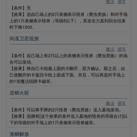
魔法
通常
【条件】无
【效果】选自己场上的2只表侧表示怪兽（爬虫类族）和对手场
上的1只表侧表示怪兽（等级8以下），其攻击力直到回合结束
时下降1500。
间谍卫星观测
魔法
通常
【条件】自己场上有2只以上的表侧表示怪兽（爬虫类族）的场
合可以发动。
【效果】将自己卡组最上面的卡翻开，双方确认。那之后，自
己使翻开的卡返回卡组上面或下面。并且，可以再选对手场上
的1张魔法陷阱卡破坏。
逆鳞火斩
魔法
通常
【条件】可以将手牌的2只怪兽（爬虫类族）送入墓地发动。
【效果】选拥有[这个效果的条件送入墓地的怪兽的等级合计]以
下的等级的对手场上的1只表侧表示怪兽破坏。
激鳞解放