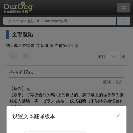
全部魔陷
约 5857 条结果 共 586 页 当前第 34 页
前往
页
杰拉的仪式
魔法
仪式
【条件】无
【效果】将等级合计为8以上的自己的手牌或场上的怪兽作为素
材送入墓地，将「ゼラ／
杰拉
」仪式召唤（不能将多余怪兽作
为素材）。
设置文本翻译版本
帝王的登龙
陷阱
通常