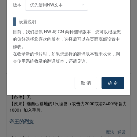
【条件】对手召唤或特殊召唤怪兽时可以发动。
版本
【效果】选自己墓地的3只怪兽（守备力1000）返回卡组。那
之后，自己的额外卡组没有卡的场合，可以选对手场上的1只表
侧表示怪兽破坏。
设置说明
目前，我们提供 NW 与 CN 两种翻译版本，您可以根据您
帝王的凯歌
的偏好选择您喜欢的版本，选择后可以在页面底部设置中
魔法
通常
修改。
【条件】自己的额外卡组没有卡的场合，可以将手牌的1只怪兽
在收录新的卡片时，如果您选择的翻译版本暂未收录，则
（攻击力2000或者2400/守备力1000）送入墓地发动。
会使用系统收录的翻译版本，还请见谅。
【效果】自己抽2张。那之后，可以选对手墓地的最多2张卡返
回卡组。
越境的帝王
取 消
确 定
魔法
通常
【条件】无
【效果】选自己墓地的1只怪兽（攻击力2000或者2400/守备力
1000）加入手牌。
帝王的烈旋
魔法
通常