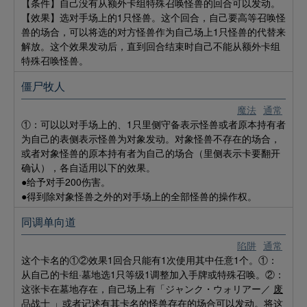
【条件】自己没有从额外卡组特殊召唤怪兽的回合可以发动。
【效果】选对手场上的1只怪兽。这个回合，自己要高等召唤怪
兽的场合，可以将选的对方怪兽作为自己场上1只怪兽的代替来
解放。这个效果发动后，直到回合结束时自己不能从额外卡组
特殊召唤怪兽。
僵尸牧人
魔法
通常
①：可以以对手场上的、1只里侧守备表示怪兽或者原本持有者
为自己的表侧表示怪兽为对象发动。对象怪兽不存在的场合，
或者对象怪兽的原本持有者为自己的场合（里侧表示卡要翻开
确认），各自适用以下的效果。
●给予对手200伤害。
●得到除对象怪兽之外的对手场上的全部怪兽的操作权。
同调单向道
陷阱
通常
这个卡名的①②效果1回合只能有1次使用其中任意1个。①：
从自己的卡组·墓地选1只等级1调整加入手牌或特殊召唤。②：
这张卡在墓地存在，自己场上有「ジャンク・ウォリアー／
废
品战士
」或者记述有其卡名的怪兽存在的场合可以发动。将这