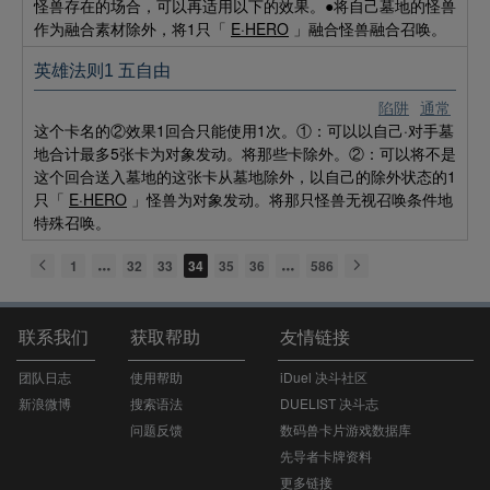
怪兽存在的场合，可以再适用以下的效果。●将自己墓地的怪兽
作为融合素材除外，将1只「
E·HERO
」融合怪兽融合召唤。
英雄法则1 五自由
陷阱
通常
这个卡名的②效果1回合只能使用1次。①：可以以自己·对手墓
地合计最多5张卡为对象发动。将那些卡除外。②：可以将不是
这个回合送入墓地的这张卡从墓地除外，以自己的除外状态的1
只「
E·HERO
」怪兽为对象发动。将那只怪兽无视召唤条件地
特殊召唤。
1
32
33
34
35
36
586
联系我们
获取帮助
友情链接
团队日志
使用帮助
iDuel 决斗社区
新浪微博
搜索语法
DUELIST 决斗志
问题反馈
数码兽卡片游戏数据库
先导者卡牌资料
更多链接