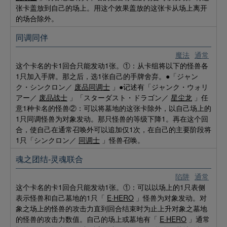
张卡盖放到自己的场上。用这个效果盖放的这张卡从场上离开
的场合除外。
同调同伴
魔法
通常
这个卡名的卡1回合只能发动1张。①：从卡组将以下的怪兽各
1只加入手牌。那之后，选1张自己的手牌舍弃。●「ジャン
ク・シンクロン／
废品同调士
」●记述有「ジャンク・ウォリ
アー／
废品战士
」「スターダスト・ドラゴン／
星尘龙
」任
意1种卡名的怪兽②：可以将墓地的这张卡除外，以自己场上的
1只同调怪兽为对象发动。那只怪兽的等级下降1。再在这个回
合，使自己在通常召唤外可以追加仅1次，在自己的主要阶段将
1只「シンクロン／
同调士
」怪兽召唤。
魂之团结-灵魂联合
陷阱
通常
这个卡名的卡1回合只能发动1张。①：可以以场上的1只表侧
表示怪兽和自己墓地的1只「
E·HERO
」怪兽为对象发动。对
象之场上的怪兽的攻击力直到回合结束时为止上升对象之墓地
的怪兽的攻击力数值。自己的场上或墓地有「
E·HERO
」通常