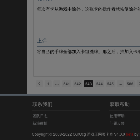
每次有卡从游戏中除外，这张卡的操作者就恢复除外的张
上弹
将自己的手牌全部加入卡组洗牌。那之后，抽加入卡
1
541
542
543
544
545
586
联系我们
获取帮助
团队日志
使用帮助
新浪微博
问题反馈
Copyright © 2008-2022 OurOcg 游戏王网页卡查 V4.0.0
beta
by