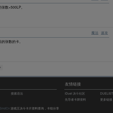
数×500LP。
魔法
速攻
组的张数的卡。
友情链接
搜索语法
iDuel 决斗社区
DUELIS
先导者卡牌资料
更多链接
SmdCn
游戏王决斗卡片资料查询，卡组分享