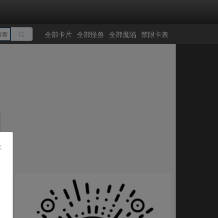
全部卡片
全部怪兽
全部魔陷
禁限卡表
搜索