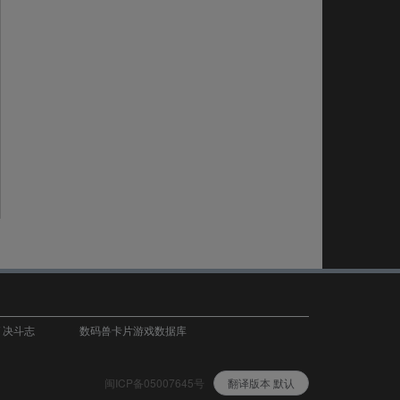
T 决斗志
数码兽卡片游戏数据库
闽ICP备05007645号
翻译版本 默认