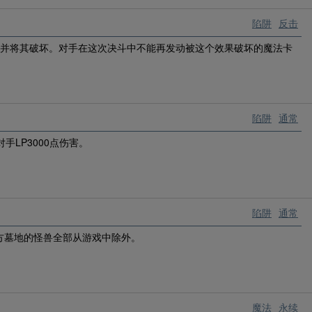
陷阱
反击
，并将其破坏。对手在这次决斗中不能再发动被这个效果破坏的魔法卡
陷阱
通常
手LP3000点伤害。
陷阱
通常
方墓地的怪兽全部从游戏中除外。
魔法
永续