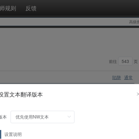
师规则
反馈
高级
前往
页
陷阱
通常
表示存在的怪兽全部从游戏中除外。
设置文本翻译版本
版本
陷阱
通常
设置说明