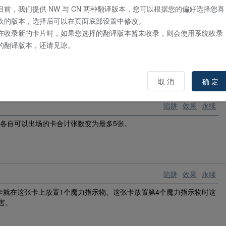
目前，我们提供 NW 与 CN 两种翻译版本，您可以根据您的偏好选择您喜
欢的版本，选择后可以在页面底部设置中修改。
在收录新的卡片时，如果您选择的翻译版本暂未收录，则会使用系统收录
陷阱
通常
的翻译版本，还请见谅。
功时可以发动。那些攻击力1000以下的怪兽从游戏中除外，再将除外
取 消
确 定
陷阱
效果
永续
各自可以出场的卡合计张数变为最多5张。
陷阱
效果
永续
卡就在这张卡上放置1个魔力指示物。这张卡放置第4个魔力指示物时这
害。