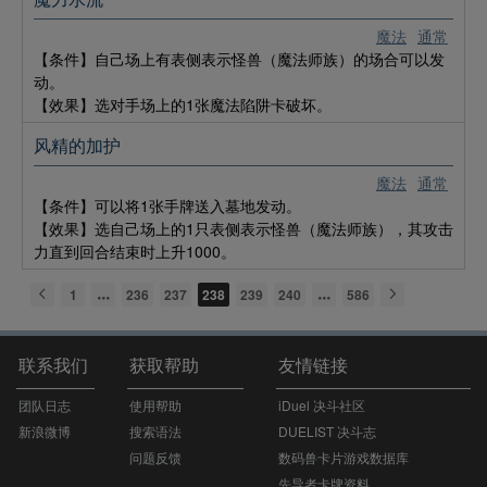
魔法
通常
【条件】自己场上有表侧表示怪兽（魔法师族）的场合可以发
动。
【效果】选对手场上的1张魔法陷阱卡破坏。 ​​​​
风精的加护
魔法
通常
【条件】可以将1张手牌送入墓地发动。
【效果】选自己场上的1只表侧表示怪兽（魔法师族），其攻击
力直到回合结束时上升1000。
1
236
237
238
239
240
586
联系我们
获取帮助
友情链接
团队日志
使用帮助
iDuel 决斗社区
新浪微博
搜索语法
DUELIST 决斗志
问题反馈
数码兽卡片游戏数据库
先导者卡牌资料