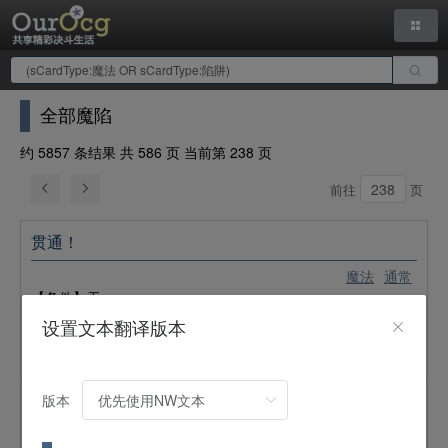
全部魔陷
约 5857 条结果 共 586 页 当前第 238 页
前往
页
贯通！
魔法
通常
【条件】无
【效果】选自己场上的1只表侧表示怪兽。这个回合，那只怪兽
设置文本翻译版本
的攻击会贯通（攻击守备表示怪兽时，给予其攻击力超过那个
守备力的数值的战斗伤害）。 ​​​​
版本
王道魔导-爆发
魔法
通常