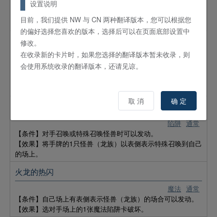
【条件】自己场上有表侧表示怪兽（等级7以上/魔法师族）的
设置说明
场合，可以将手牌的1只怪兽（炎属性）送入墓地发动。
目前，我们提供 NW 与 CN 两种翻译版本，您可以根据您
【效果】给予对手[对手场上的卡的数量]×400伤害。 ​​​​
的偏好选择您喜欢的版本，选择后可以在页面底部设置中
反攻的龙击
修改。
在收录新的卡片时，如果您选择的翻译版本暂未收录，则
陷阱
通常
会使用系统收录的翻译版本，还请见谅。
【条件】自己场上的怪兽（龙族）被对手怪兽的攻击破坏时，
可以将1张手牌送入墓地发动。
【效果】选对手场上的1只怪兽破坏。
取 消
确 定
龙之遭遇
陷阱
通常
【条件】对手召唤或特殊召唤怪兽时可以发动。
【效果】将手牌的1只怪兽（龙族）以表侧表示特殊召唤到自己
的场上。
火龙的热闪
魔法
通常
【条件】自己场上有表侧表示怪兽（龙族）的场合可以发动。
【效果】选对手场上的1张魔法陷阱卡破坏。 ​​​​