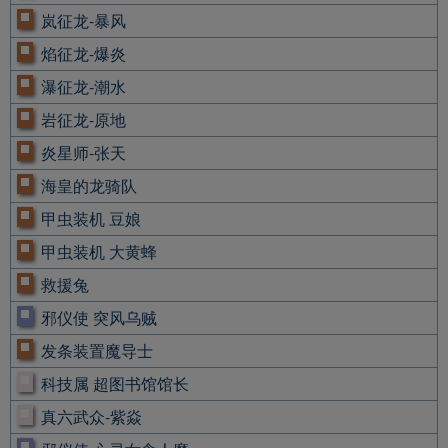
岚征龙-暴风
焰征龙-爆炎
瀑征龙-潮水
岩征龙-原地
炎星师-张天
海皇的龙骑队
甲虫装机 豆娘
甲虫装机 大黄蜂
救援兔
邪仪使 突风乌贼
发条装置魔导士
科技属 超图书馆馆长
真六武众-紫焱