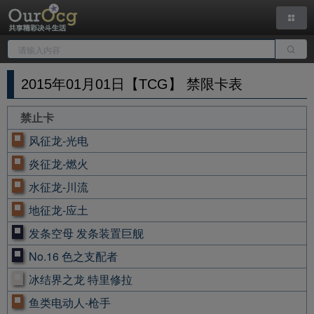
2015年01月01日【TCG】 禁限卡表
禁止卡
风征龙-光电
炎征龙-燃火
水征龙-川流
地征龙-应土
发条空母 发条装置巨舰
No.16 色之支配者
冰结界之龙 特里修拉
鱼类电动人-枪手