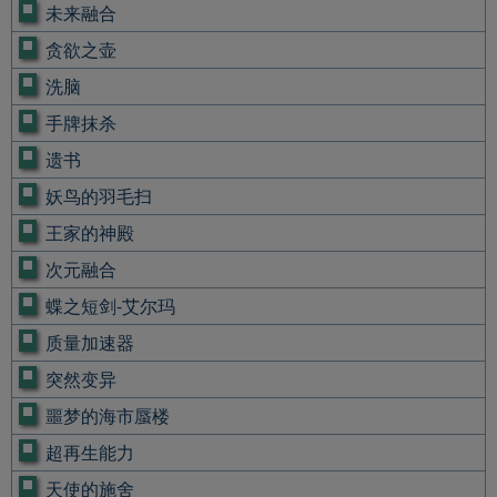
未来融合
贪欲之壶
洗脑
手牌抹杀
遗书
妖鸟的羽毛扫
王家的神殿
次元融合
蝶之短剑-艾尔玛
质量加速器
突然变异
噩梦的海市蜃楼
超再生能力
天使的施舍