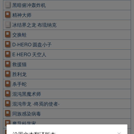
黑暗俯冲轰炸机
精神大师
冰结界之龙 布琉纳克
交换蛙
D-HERO 圆盘小子
E·HERO 天空人
救援猫
胜利龙
杀手蛇
混沌黑魔术师
混沌帝龙 -终焉的使者-
同族感染病毒
魔导科学家
八汰乌