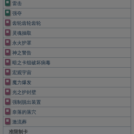
雷击
强夺
齿轮齿轮齿轮
灵魂抽取
永火护罩
神之警告
暗之卡组破坏病毒
宏观宇宙
魔力爆发
光之护封壁
强制脱出装置
奈落的落穴
激流葬
准限制卡