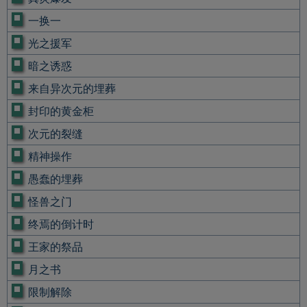
一换一
光之援军
暗之诱惑
来自异次元的埋葬
封印的黄金柜
次元的裂缝
精神操作
愚蠢的埋葬
怪兽之门
终焉的倒计时
王家的祭品
月之书
限制解除