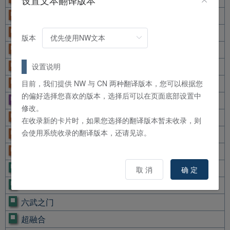
设置文本翻译版本
纤维壶
变形壶
版本
弗兰肯魔人
黑森林的魔女
设置说明
三眼怪
目前，我们提供 NW 与 CN 两种翻译版本，您可以根据您
的偏好选择您喜欢的版本，选择后可以在页面底部设置中
千眼纳祭魔
修改。
处刑人-摩休罗
在收录新的卡片时，如果您选择的翻译版本暂未收录，则
会使用系统收录的翻译版本，还请见谅。
混沌壶
电子壶
魔导书神判
取 消
确 定
龙之溪谷
六武之门
超融合