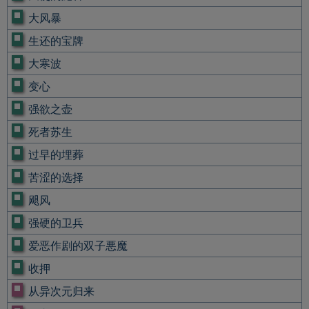
大风暴
生还的宝牌
大寒波
变心
强欲之壶
死者苏生
过早的埋葬
苦涩的选择
飓风
强硬的卫兵
爱恶作剧的双子悪魔
收押
从异次元归来