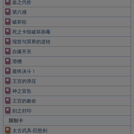
血之代价
第六感
破坏轮
死之卡组破坏病毒
现世与冥界的逆转
自爆开关
滑槽
最终决斗！
王宫的弹压
神之宣告
王宫的敕命
刻之封印
限制卡
太古武具-巨怒剑