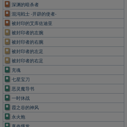
深渊的暗杀者
混沌戦士 -开辟的使者-
被封印的艾库佐迪亚
被封印者的左腕
被封印者的右腕
被封印者的左足
被封印者的右足
充魂
七星宝刀
恶灵魔导书
一时休战
霞之谷的神风
永火炮
真炎爆发