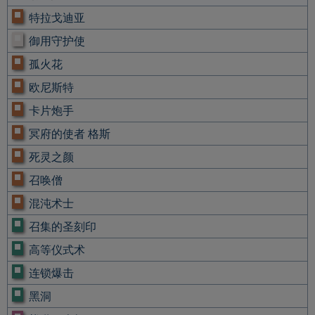
特拉戈迪亚
御用守护使
孤火花
欧尼斯特
卡片炮手
冥府的使者 格斯
死灵之颜
召唤僧
混沌术士
召集的圣刻印
高等仪式术
连锁爆击
黑洞