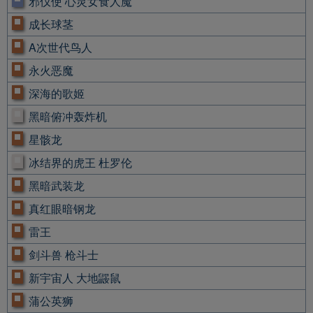
邪仪使 心灵女食人魔
成长球茎
A次世代鸟人
永火恶魔
深海的歌姬
黑暗俯冲轰炸机
星骸龙
冰结界的虎王 杜罗伦
黑暗武装龙
真红眼暗钢龙
雷王
剑斗兽 枪斗士
新宇宙人 大地鼹鼠
蒲公英狮