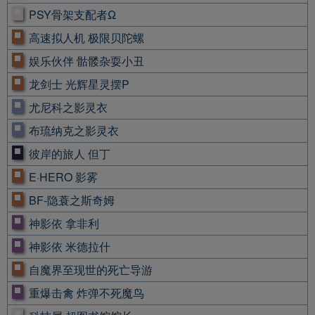
PSY骨架支配者Ω
高速拟人机 极限贝陀螺
娱乐伙伴 骷髅杂耍小丑
龙剑士 光辉星灵摆P
尤尼科之影灵衣
布琉纳克之影灵衣
彼岸的旅人 但丁
E·HERO 影雾
BF-隐蓑之斯奇姆
神影依 拿非利
神影依 米德拉什
自魔界至现世的死亡导游
重爆击禽 炸弹不死魔鸟