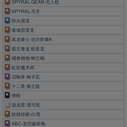
SPYRAL GEAR-无人机
SPYRAL-天才
防火墙龙
食魂窃蛋龙
真龙拳士 动力炸拳K
霸王眷龙 暗亚龙
捕食植物 蜂兰蝎
虹彩魔术师
召唤兽 梅卡瓦
十二兽 骑士鼠
饼蛙
源龙星-望天吼
妖精传姬-白雪
ABC-龙型破坏炮