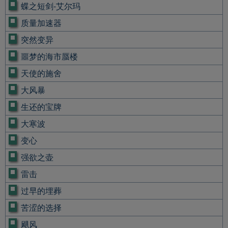
蝶之短剑-艾尔玛
质量加速器
突然变异
噩梦的海市蜃楼
天使的施舍
大风暴
生还的宝牌
大寒波
变心
强欲之壶
雷击
过早的埋葬
苦涩的选择
飓风