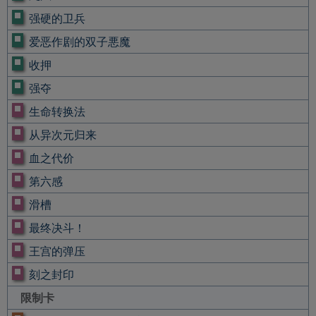
强硬的卫兵
爱恶作剧的双子悪魔
收押
强夺
生命转换法
从异次元归来
血之代价
第六感
滑槽
最终决斗！
王宫的弹压
刻之封印
限制卡