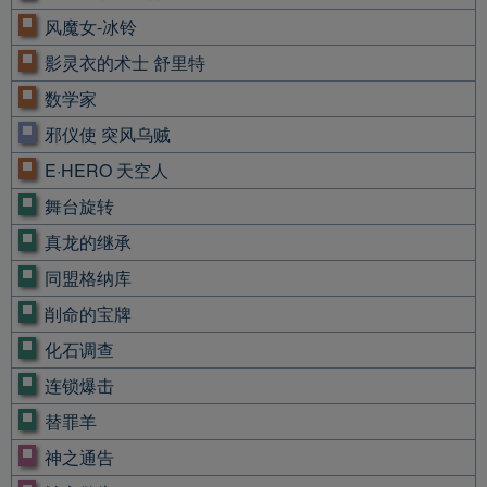
风魔女-冰铃
影灵衣的术士 舒里特
数学家
邪仪使 突风乌贼
E·HERO 天空人
舞台旋转
真龙的继承
同盟格纳库
削命的宝牌
化石调查
连锁爆击
替罪羊
神之通告