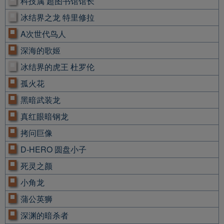
科技属 超图书馆馆长
冰结界之龙 特里修拉
A次世代鸟人
深海的歌姬
冰结界的虎王 杜罗伦
孤火花
黑暗武装龙
真红眼暗钢龙
拷问巨像
D-HERO 圆盘小子
死灵之颜
小角龙
蒲公英狮
深渊的暗杀者