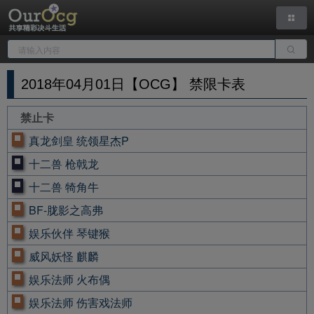
2018年04月01日【OCG】 禁限卡表
禁止卡
真龙剑皇 统领星杰P
十二兽 枪戟龙
十二兽 犄角牛
BF-胧影之高弗
娱乐伙伴 琴键猴
威风妖怪 麒麟
娱乐法师 火布偶
娱乐法师 伤害戏法师