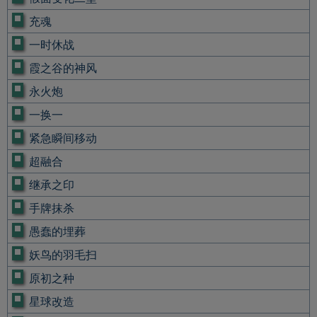
充魂
一时休战
霞之谷的神风
永火炮
一换一
紧急瞬间移动
超融合
继承之印
手牌抹杀
愚蠢的埋葬
妖鸟的羽毛扫
原初之种
星球改造