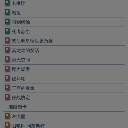
名推理
增援
限制解除
死者苏生
戏法明星转生康乃馨
真龙皇的复活
虚无空间
魔力爆发
破坏轮
王宫的敕命
停战协定
准限制卡
灰流丽
召唤师 阿莱斯特