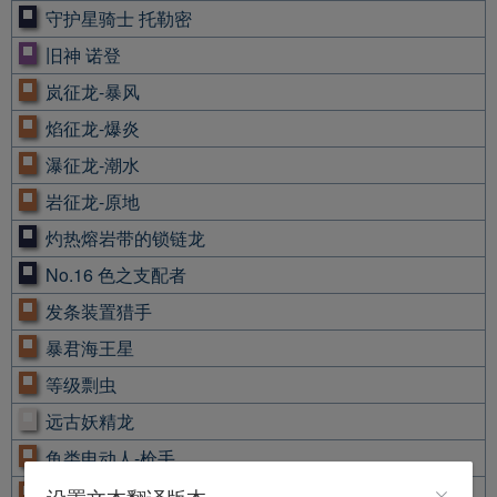
守护星骑士 托勒密
旧神 诺登
岚征龙-暴风
焰征龙-爆炎
瀑征龙-潮水
岩征龙-原地
灼热熔岩带的锁链龙
No.16 色之支配者
发条装置猎手
暴君海王星
等级剽虫
远古妖精龙
鱼类电动人-枪手
凤形曼珠沙华