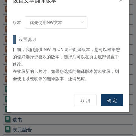
设置文本翻译版本
精神大师
交换蛙
版本
胜利龙
魔导科学家
设置说明
八汰乌
目前，我们提供 NW 与 CN 两种翻译版本，您可以根据您
的偏好选择您喜欢的版本，选择后可以在页面底部设置中
纤维壶
修改。
处刑人-摩休罗
在收录新的卡片时，如果您选择的翻译版本暂未收录，则
会使用系统收录的翻译版本，还请见谅。
电子壶
龙皇阵 图表D
十二兽的会局
取 消
确 定
魔导书神判
遗书
次元融合