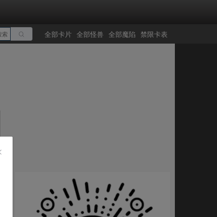
全部卡片
全部怪兽
全部魔陷
禁限卡表
搜索