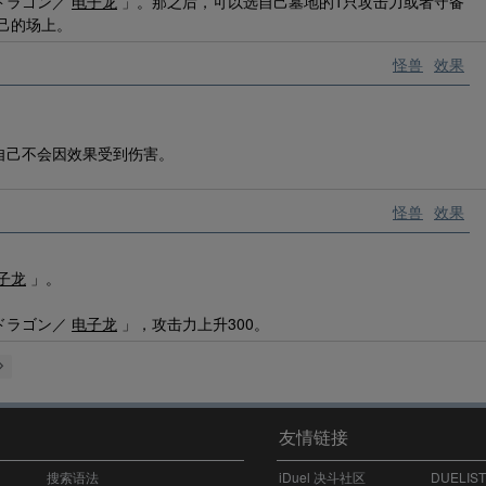
ドラゴン／
电子龙
」。那之后，可以选自己墓地的1只攻击力或者守备
己的场上。
怪兽
效果
自己不会因效果受到伤害。
怪兽
效果
子龙
」。
ドラゴン／
电子龙
」，攻击力上升300。
友情链接
搜索语法
iDuel 决斗社区
DUELIS