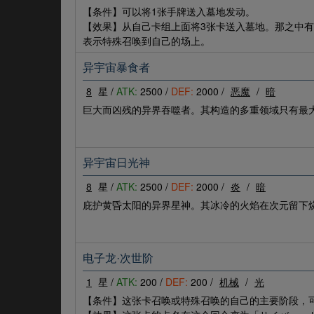
【条件】可以将1张手牌送入墓地发动。
【效果】从自己卡组上面将3张卡送入墓地。那之中
表示特殊召唤到自己的场上。
异宇宙暴食者
8
星 /
ATK:
2500 /
DEF:
2000 /
恶魔
/
暗
巨大而凶残的异界吞噬者。其构造的多重领域只有最
异宇宙日光神
8
星 /
ATK:
2500 /
DEF:
2000 /
炎
/
暗
庇护黄昏太阳的异界星神。其冰冷的火焰在次元留下
电子龙·次世阶
1
星 /
ATK:
200 /
DEF:
200 /
机械
/
光
【条件】这张卡召唤或特殊召唤的自己的主要阶段，