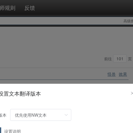
师规则
反馈
高级
前往
页
怪兽
效果
上的恶魔族怪兽或融合怪兽成为攻击·效果的对象时，可以将这张卡从手
设置文本翻译版本
只怪兽不会被战斗·效果破坏，那只怪兽在场上发动的效果不会被无效
。从自己的卡组·墓地将1张「
融合
」加入手牌。
版本
怪兽
效果
设置说明