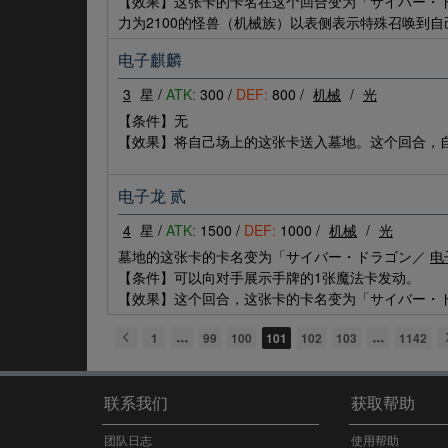
【效果】这张卡的卡名在这个回合变为「サイバー・
力为2100的怪兽（机械族）以表侧表示特殊召唤到自
电子麒麟
3
星 /
ATK:
300 /
DEF:
800 /
机械
/
光
【条件】无
【效果】将自己场上的这张卡送入墓地。这个回合，
电子龙 贰
4
星 /
ATK:
1500 /
DEF:
1000 /
机械
/
光
墓地的这张卡的卡名变为「サイバー・ドラゴン／
电
【条件】可以向对手展示手牌的1张魔法卡发动。
【效果】这个回合，这张卡的卡名变为「サイバー・
1
99
100
101
102
103
1142
联系我们
获取帮助
团队日志
使用帮助