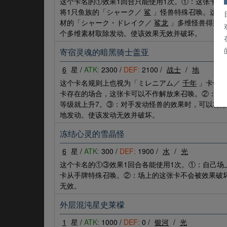
这个卡名的①效果1回合只能使用1次。①：这张卡召
将1只鱼族的「シャーク／
鲨
」怪兽特殊召唤。这个
材的「シャーク・ドレイク／
鲨龙
」多维怪兽得到以
个多维素材取除发动。使该效果无效并破坏。
寄宿灵魂的暗黑骑士盖亚
6
星 /
ATK:
2300 /
DEF:
2100 /
战士
/
地
这个卡名规则上也视为「ミレニアム／
千年
」卡使用
卡存在的场合，这张卡可以不作解放来召唤。②：只
等级就上升7。③：对手发动怪兽的效果时，可以将除
地发动。使该发动无效并破坏。
冻结心灵的雪晶怪
6
星 /
ATK:
300 /
DEF:
1900 /
水
/
光
这个卡名的①③效果1回合各能使用1次。①：自己场
卡从手牌特殊召唤。②：场上的这张卡不会被效果破
无效。
外层混沌星史莱檬
1
星 /
ATK:
1000 /
DEF:
0 /
银河
/
光