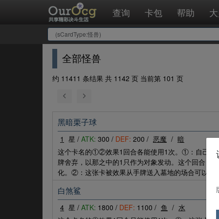
查询
卡包
帮助
大
全部怪兽
约 11411 条结果 共 1142 页 当前第 101 页
黑暗栗子球
1
星 /
ATK:
300 /
DEF:
200 /
恶魔
/
暗
这个卡名的①②效果1回合各能使用1次。①：自己场
牌舍弃，以那之中的1只作为对象发动。这个回合，那
化。②：这张卡被效果从手牌送入墓地的场合可以发动
白煞鲨
4
星 /
ATK:
1800 /
DEF:
1100 /
鱼
/
水