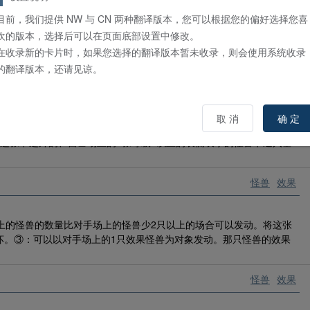
唤·特殊召唤的场合，可以将自己场上的1只鱼族怪兽解放发动。从卡组
回合，自己特殊召唤的只能是水属性怪兽。②：拥有这张卡作为多维素
目前，我们提供 NW 与 CN 两种翻译版本，您可以根据您的偏好选择您喜
下的效果。●1回合1次，魔法陷阱卡的效果发动时，可以将这张卡的2
欢的版本，选择后可以在页面底部设置中修改。
在收录新的卡片时，如果您选择的翻译版本暂未收录，则会使用系统收录
的翻译版本，还请见谅。
怪兽
效果
。这个卡名的③效果1回合只能使用1次。①：场上有等级5以上的怪兽
取 消
确 定
要这张卡在怪兽区存在，那期间对手以攻击表示召唤·特殊召唤的怪兽的
这张卡之外的、自己场上的1张等级5以上的表侧表示的怪兽卡送入墓
怪兽
效果
上的怪兽的数量比对手场上的怪兽少2只以上的场合可以发动。将这张
坏。③：可以以对手场上的1只效果怪兽为对象发动。那只怪兽的效果
怪兽
效果