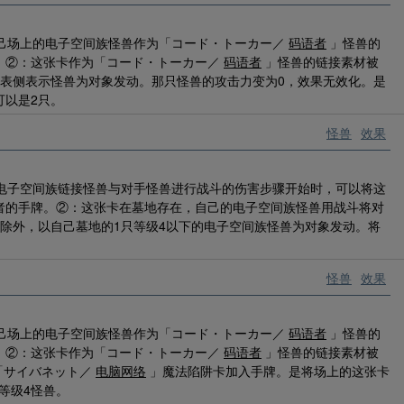
自己场上的电子空间族怪兽作为「コード・トーカー／
码语者
」怪兽的
。②：这张卡作为「コード・トーカー／
码语者
」怪兽的链接素材被
只表侧表示怪兽为对象发动。那只怪兽的攻击力变为0，效果无效化。是
可以是2只。
怪兽
效果
的电子空间族链接怪兽与对手怪兽进行战斗的伤害步骤开始时，可以将这
者的手牌。②：这张卡在墓地存在，自己的电子空间族怪兽用战斗将对
除外，以自己墓地的1只等级4以下的电子空间族怪兽为对象发动。将
怪兽
效果
自己场上的电子空间族怪兽作为「コード・トーカー／
码语者
」怪兽的
。②：这张卡作为「コード・トーカー／
码语者
」怪兽的链接素材被
「サイバネット／
电脑网络
」魔法陷阱卡加入手牌。是将场上的这张卡
等级4怪兽。