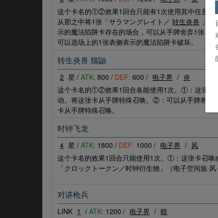
这个卡名的①②效果1回合只能有1次使用其中任意1
从那之中将1张「サラマングレイト／
转生炎兽
」卡
示的魔法陷阱卡存在的场合，可以从手牌舍弃1张「
可以选场上的1张表侧表示的魔法陷阱卡破坏。
转生炎兽 猫鼬
2
星 /
ATK:
800 /
DEF:
600 /
电子界
/
炎
这个卡名的①②效果1回合各能使用1次。①：这张
动。将这张卡从手牌特殊召唤。②：可以从手牌将这
卡从手牌特殊召唤。
时钟飞龙
4
星 /
ATK:
1800 /
DEF:
1000 /
电子界
/
风
这个卡名的效果1回合只能使用1次。①：这张卡召唤
「クロックトークン／时钟衍生物」（电子空间族·风·
对讲枪兵
LINK
1
/
ATK:
1200 /
电子界
/
暗