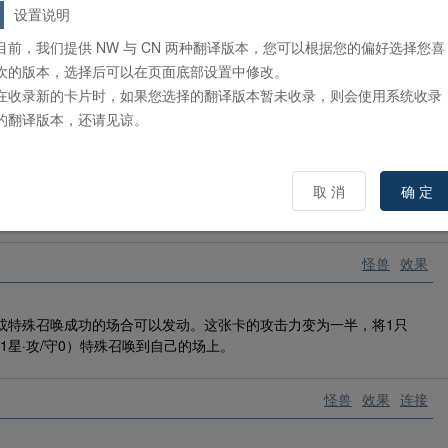
设置说明
个。①：这张卡召唤成功时可以发动。从自己卡组上面翻开3张卡，可以
加入手牌，剩下的卡返回卡组。②：这张卡在墓地存在，场上有表侧表
目前，我们提供 NW 与 CN 两种翻译版本，您可以根据您的偏好选择您喜
サラマングレイト／
转生炎兽
」卡发动。将这张卡特殊召唤。那之后，
欢的版本，选择后可以在页面底部设置中修改。
在收录新的卡片时，如果您选择的翻译版本暂未收录，则会使用系统收录
的翻译版本，还请见谅。
怪兽
效果
卡在用通常抽卡以外的方法加入手牌的场合，可以向对手展示这张卡发
取 消
确 定
张卡以外的1张「サラマングレイト／
转生炎兽
」卡舍弃发动。将这张
怪兽
效果
或特殊召唤成功的场合可以发动。这张卡的攻击力变为一半，将1只
1星·攻/守0）特殊召唤到自己的场上。
怪兽
效果
连接