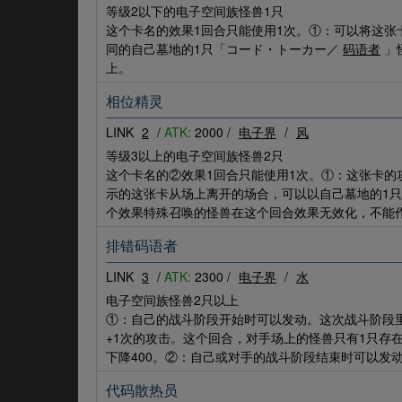
等级2以下的电子空间族怪兽1只
这个卡名的效果1回合只能使用1次。①：可以将这张
同的自己墓地的1只「コード・トーカー／
码语者
」
上。
相位精灵
LINK
2
/
ATK:
2000 /
电子界
/
风
等级3以上的电子空间族怪兽2只
这个卡名的②效果1回合只能使用1次。①：这张卡的
示的这张卡从场上离开的场合，可以以自己墓地的1
个效果特殊召唤的怪兽在这个回合效果无效化，不能
排错码语者
LINK
3
/
ATK:
2300 /
电子界
/
水
电子空间族怪兽2只以上
①：自己的战斗阶段开始时可以发动。这次战斗阶段
+1次的攻击。这个回合，对手场上的怪兽只有1只存
下降400。②：自己或对手的战斗阶段结束时可以发
代码散热员