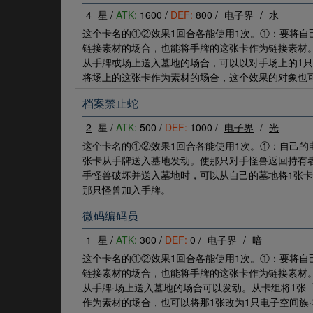
4
星 /
ATK:
1600 /
DEF:
800 /
电子界
/
水
这个卡名的①②效果1回合各能使用1次。①：要将
链接素材的场合，也能将手牌的这张卡作为链接素材
从手牌或场上送入墓地的场合，可以以对手场上的1
将场上的这张卡作为素材的场合，这个效果的对象也
档案禁止蛇
2
星 /
ATK:
500 /
DEF:
1000 /
电子界
/
光
这个卡名的①②效果1回合各能使用1次。①：自己
张卡从手牌送入墓地发动。使那只对手怪兽返回持有
手怪兽破坏并送入墓地时，可以从自己的墓地将1张卡
那只怪兽加入手牌。
微码编码员
1
星 /
ATK:
300 /
DEF:
0 /
电子界
/
暗
这个卡名的①②效果1回合各能使用1次。①：要将
链接素材的场合，也能将手牌的这张卡作为链接素材
从手牌·场上送入墓地的场合可以发动。从卡组将1张
作为素材的场合，也可以将那1张改为1只电子空间族·