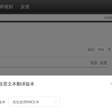
师规则
反馈
高级
前往
页
怪兽
效果
个。①：这张卡被送入墓地的场合，可以以自己墓地的1张「サラマング
设置文本翻译版本
卡盖放到自己的场上。②：这张卡在墓地存在的场合，可以以自己场
的「サラマングレイト／
转生炎兽
」怪兽为对象发动。使那只怪兽返回
版本
怪兽
效果