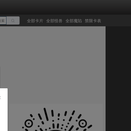
全部卡片
全部怪兽
全部魔陷
禁限卡表
搜索