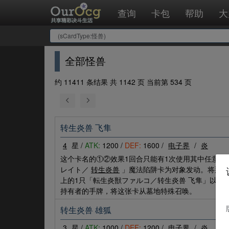
查询
卡包
帮助
大
全部怪兽
约 11411 条结果 共 1142 页 当前第 534 页
转生炎兽 飞隼
4
星 /
ATK:
1200 /
DEF:
1600 /
电子界
/
炎
这个卡名的①②效果1回合只能有1次使用其中任意1
レイト／
转生炎兽
」魔法陷阱卡为对象发动。将那张
上的1只「転生炎獣ファルコ／转生炎兽 飞隼」以外
持有者的手牌，将这张卡从墓地特殊召唤。
转生炎兽 雄狐
3
星 /
ATK:
1000 /
DEF:
1200 /
电子界
/
炎