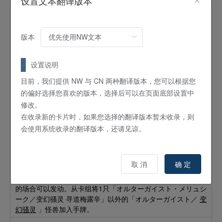
设置文本翻译版本
变幻骚灵 查询昆提兰那克
怪兽
效果
版本
5
星 /
ATK:
0 /
DEF:
2400 /
魔法师
/
地
①：自己场上有「オルターガイスト／
变幻骚灵
」卡存在的场
合，对手怪兽的攻击宣言时可以发动。将这张卡从手牌特殊召
设置说明
唤，使那次攻击无效。②：这张卡特殊召唤成功的场合，可以
目前，我们提供 NW 与 CN 两种翻译版本，您可以根据您
以对手场上的1张表侧表示的卡为对象发动。这只怪兽以表侧表
的偏好选择您喜欢的版本，选择后可以在页面底部设置中
示存在期间，那张卡的效果无效。
修改。
变幻骚灵 寻道梅露辛
在收录新的卡片时，如果您选择的翻译版本暂未收录，则
会使用系统收录的翻译版本，还请见谅。
怪兽
效果
1
星 /
ATK:
500 /
DEF:
300 /
魔法师
/
水
这个卡名的③效果1回合只能使用1次。①：这张卡可以直接攻
取 消
确 定
击。②：这张卡给予对手战斗伤害时，可以以对手场上的1张卡
为对象发动。将那张卡送入墓地。③：这张卡从场上送入墓地
的场合可以发动。从卡组将1只「オルターガイスト・メリュシ
ーク／变幻骚灵 寻道梅露辛」以外的「オルターガイスト／
变
幻骚灵
」怪兽加入手牌。