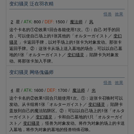
变幻骚灵 泛在羽衣精
怪兽
效果
2
星 /
ATK:
800 /
DEF:
1500 /
魔法师
/
风
这个卡名的①②效果1回合各能使用1次。①：自己·对手的回
合，可以使自己场上的1张其他的「オルターガイスト／
变幻
骚灵
」卡返回手牌，以对手场上的1张卡为对象发动。那张卡
返回手牌。②：这张卡从场上送入墓地的场合，可以以自己墓
地的1张「オルターガイスト／
变幻骚灵
」陷阱卡为对象发
动。将那张卡加入手牌。
变幻骚灵 网络傀儡师
怪兽
效果
4
星 /
ATK:
1600 /
DEF:
1700 /
魔法师
/
光
这个卡名的②效果1回合只能使用1次。①：这张卡召唤时可以
发动。从卡组将1张「オルターガイスト／
变幻骚灵
」陷阱卡
盖放到自己的魔法陷阱区。②：可以以自己场上的1张「オルタ
ーガイスト／
变幻骚灵
」卡和自己墓地的1只「オルターガイ
スト／
变幻骚灵
」怪兽为对象发动。将作为对象的场上的卡送
入墓地，将作为对象的墓地的怪兽特殊召唤。