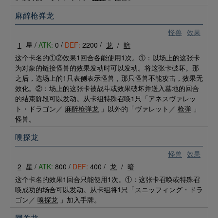
麻醉枪弹龙
怪兽
效果
1
星 /
ATK:
0 /
DEF:
2200 /
龙
/
暗
这个卡名的①②效果1回合各能使用1次。①：以场上的这张卡
为对象的链接怪兽的效果发动时可以发动。将这张卡破坏。那
之后，选场上的1只表侧表示怪兽，那只怪兽不能攻击，效果无
效化。②：场上的这张卡被战斗或效果破坏并送入墓地的回合
的结束阶段可以发动。从卡组特殊召唤1只「アネスヴァレッ
ト・ドラゴン／
麻醉枪弹龙
」以外的「ヴァレット／
枪弹
」
怪兽。
嗅探龙
怪兽
效果
2
星 /
ATK:
800 /
DEF:
400 /
龙
/
暗
这个卡名的效果1回合只能使用1次。①：这张卡召唤或特殊召
唤成功的场合可以发动。从卡组将1只「スニッフィング・ドラ
ゴン／
嗅探龙
」加入手牌。