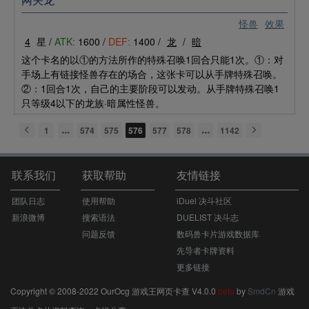
网关龙
怪兽
效果
4
星 /
ATK:
1600 /
DEF:
1400 /
龙
/
暗
这个卡名的以①的方法所作的特殊召唤1回合只能1次。①：对
手场上有链接怪兽存在的场合，这张卡可以从手牌特殊召唤。
②：1回合1次，自己的主要阶段可以发动。从手牌特殊召唤1
只等级4以下的龙族·暗属性怪兽。
1
574
575
576
577
578
1142
联系我们
获取帮助
友情链接
团队日志
使用帮助
iDuel 决斗社区
新浪微博
搜索语法
DUELIST 决斗志
问题反馈
数码兽卡片游戏数据库
先导者卡牌资料
更多链接
Copyright © 2008-2022 OurOcg 游戏王网页卡查 V4.0.0
beta
by
SmdCn
游戏