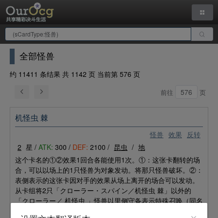
全部怪兽
约 11411 条结果 共 1142 页 当前第 576 页
前往
页
机怪虫 棘
怪兽
效果
反转
2
星 /
ATK:
300 /
DEF:
2100 /
昆虫
/
地
这个卡名的①②效果1回合各能使用1次。①：这张卡翻转的场
合，可以以场上的1只怪兽为对象发动。将那只怪兽破坏。②：
表侧表示的这张卡因对手的效果从场上离开的场合可以发动。
从卡组将2只「クローラー・スパイン／机怪虫 棘」以外的
「クローラー／
机怪虫
」怪兽以里侧守备表示特殊召唤（同名
卡最多1张）。