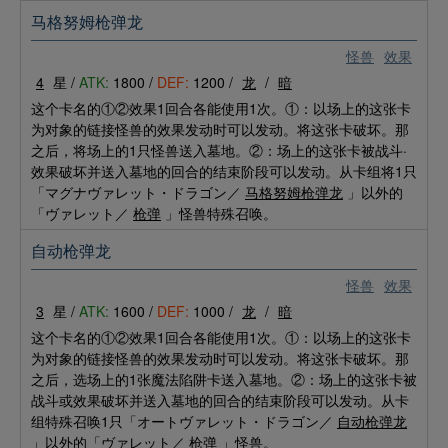
马格努姆枪弹龙
怪兽
效果
4
星 /
ATK:
1800 /
DEF:
1200 /
龙
/
暗
这个卡名的①②效果1回合各能使用1次。①：以场上的这张卡
为对象的链接怪兽的效果发动时可以发动。将这张卡破坏。那
之后，将场上的1只怪兽送入墓地。②：场上的这张卡被战斗·
效果破坏并送入墓地的回合的结束阶段可以发动。从卡组将1只
「マグナヴァレット・ドラゴン／
马格努姆枪弹龙
」以外的
「ヴァレット／
枪弹
」怪兽特殊召唤。
自动枪弹龙
怪兽
效果
3
星 /
ATK:
1600 /
DEF:
1000 /
龙
/
暗
这个卡名的①②效果1回合各能使用1次。①：以场上的这张卡
为对象的链接怪兽的效果发动时可以发动。将这张卡破坏。那
之后，选场上的1张魔法陷阱卡送入墓地。②：场上的这张卡被
战斗或效果破坏并送入墓地的回合的结束阶段可以发动。从卡
组特殊召唤1只「オートヴァレット・ドラゴン／
自动枪弹龙
」以外的「ヴァレット／
枪弹
」怪兽。