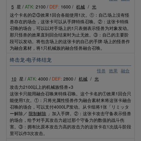
5
星 /
ATK:
2100 /
DEF:
1600 /
机械
/
光
这个卡名的②③效果1回合各能使用1次。①：自己场上没有怪
兽存在的场合，这张卡可以从手牌特殊召唤。②：这张卡特殊
召唤的场合，可以以对手场上的1只表侧表示怪兽为对象发动。
那只怪兽的效果直到回合结束时为止无效。③：自己的主要阶
段可以发动。将包含场上的这张卡的自己的手牌·场上的怪兽作
为融合素材，将1只机械族的融合怪兽融合召唤。
终击龙-电子终结龙
怪兽
效果
融合
10
星 /
ATK:
4000 /
DEF:
2800 /
机械
/
光
攻击力2100以上的机械族怪兽×3
这张卡只能用融合召唤来特殊召唤。这个卡名的①效果1回合只
能使用1次。①：只将光属性怪兽作为融合素材来将这张卡融合
召唤的场合，可以支付4000LP发动。从卡组将1张「リミッタ
ー解除／
限制解除
」加入手牌。②：这张卡攻击守备表示怪兽
的场合，给予对手其攻击力超过那个守备力的数值的战斗伤
害。③：拥有比原本攻击力高的攻击力的这张卡在1次战斗阶段
里可以作3次攻击。