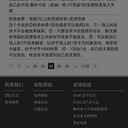
自己的卡组·额外卡组（表侧）将1只等级7的灵摆怪兽加入手
牌。
怪兽效果：等级7以上的灵摆怪兽+灵摆怪兽
这个卡名的③怪兽效果1回合最多可以使用2次。①：场上的这
张卡不会被效果破坏。②：只要这张卡在怪兽区存在，除没拥
有等级的灵摆怪兽之外的对手怪兽不能攻击。③：可以将自己
场上的1只怪兽解放，以对手场上的1张卡为对象发动。将那张
卡破坏，给予对手1600伤害。④：1回合1次，自己的主要阶段
可以发动。将这张卡放置到自己的灵摆区。
1
40
41
42
43
44
1142
联系我们
获取帮助
友情链接
团队日志
使用帮助
iDuel 决斗社区
新浪微博
搜索语法
DUELIST 决斗志
问题反馈
数码兽卡片游戏数据库
先导者卡牌资料
更多链接