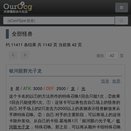
全部怪兽
约 11411 条结果 共 1142 页 当前第 42 页
前往
页
银河眼辉光子龙
怪兽
效果
8
星 /
ATK:
3000 /
DEF:
2500 /
龙
/
光
这个卡名的以①的方法所作的特殊召唤1回合只能1次，②效果
1回合只能使用1次。①：这张卡可以将包含自己场上的怪兽的
自己·对手场上的2只攻击力2000以上的表侧表示怪兽解放来从
手牌特殊召唤。②：自己·对手的主要阶段，可以将场上的这张
卡除外发动。从自己的卡组·墓地将1只「銀河眼の光子竜／
银
河眼光子龙
」特殊召唤。那之后，可以将从额外卡组特殊召唤