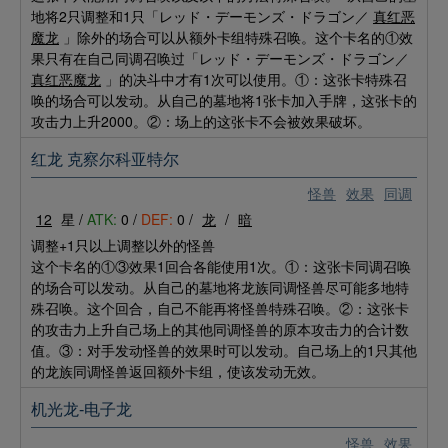
地将2只调整和1只「レッド・デーモンズ・ドラゴン／
真红恶
魔龙
」除外的场合可以从额外卡组特殊召唤。这个卡名的①效
果只有在自己同调召唤过「レッド・デーモンズ・ドラゴン／
真红恶魔龙
」的决斗中才有1次可以使用。①：这张卡特殊召
唤的场合可以发动。从自己的墓地将1张卡加入手牌，这张卡的
攻击力上升2000。②：场上的这张卡不会被效果破坏。
红龙 克察尔科亚特尔
怪兽
效果
同调
12
星 /
ATK:
0 /
DEF:
0 /
龙
/
暗
调整+1只以上调整以外的怪兽
这个卡名的①③效果1回合各能使用1次。①：这张卡同调召唤
的场合可以发动。从自己的墓地将龙族同调怪兽尽可能多地特
殊召唤。这个回合，自己不能再将怪兽特殊召唤。②：这张卡
的攻击力上升自己场上的其他同调怪兽的原本攻击力的合计数
值。③：对手发动怪兽的效果时可以发动。自己场上的1只其他
的龙族同调怪兽返回额外卡组，使该发动无效。
机光龙-电子龙
怪兽
效果