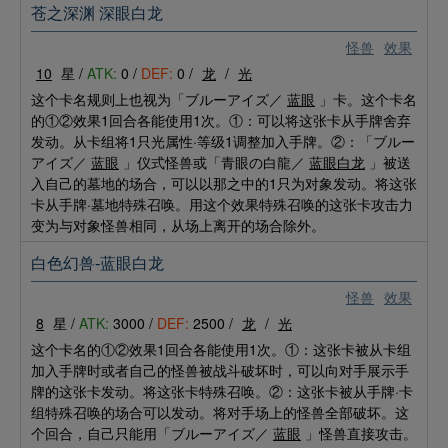
苍之深渊 深眼白龙
怪兽
效果
10
星 /
ATK:
0 /
DEF:
0 /
龙
/
光
这个卡名规则上也视为「ブルーアイズ／
蓝眼
」卡。这个卡名
的①②效果1回合各能使用1次。①：可以将这张卡从手牌舍弃
发动。从卡组将1只光属性·等级1调整加入手牌。②：「ブルー
アイズ／
蓝眼
」仪式怪兽或「青眼の白龍／
蓝眼白龙
」被送
入自己的墓地的场合，可以以那之中的1只为对象发动。将这张
卡从手牌·墓地特殊召唤。用这个效果特殊召唤的这张卡攻击力
变为与对象怪兽相同，从场上离开的场合除外。
白色幻兽-蓝眼白龙
怪兽
效果
8
星 /
ATK:
3000 /
DEF:
2500 /
龙
/
光
这个卡名的①②效果1回合各能使用1次。①：这张卡被从卡组
加入手牌时或者自己的怪兽被战斗破坏时，可以向对手展示手
牌的这张卡发动。将这张卡特殊召唤。②：这张卡被从手牌·卡
组特殊召唤的场合可以发动。将对手场上的怪兽全部破坏。这
个回合，自己只能用「ブルーアイズ／
蓝眼
」怪兽直接攻击。