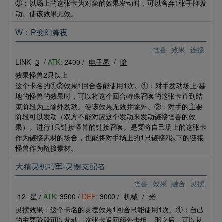
③：以场上的这张卡为对象的效果发动时，可以舍弃1张手牌发
动。使该效果无效。
W：P变幻舞夜
怪兽
效果
连接
LINK
3
/
ATK:
2400 /
电子界
/
暗
效果怪兽2只以上
这个卡名的①②效果1回合各能使用1次。①：对手发动场上·墓
地的怪兽的效果时，可以将这个回合特殊召唤的这张卡直到结
束阶段为止除外发动。使该效果无效并除外。②：对手的主要
阶段可以发动（双方不能对应这个发动来发动链接怪兽的效
果）。进行1只链接怪兽的链接召唤。是要将自己场上的这张卡
作为链接素材的场合，也能将对手场上的1只链接2以下的链接
怪兽作为链接素材。
大精灵机巧军-灵摆支配者
怪兽
效果
融合
灵摆
12
星 /
ATK:
3500 /
DEF:
3000 /
机械
/
光
灵摆效果：这个卡名的灵摆效果1回合只能使用1次。①：自己
的主要阶段可以发动。这张卡返回额外卡组。那之后，可以从