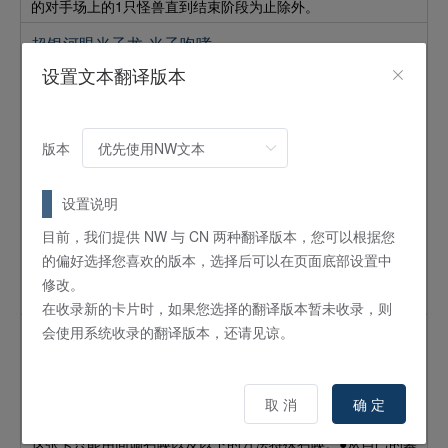
的对手场上的1只怪兽直到结束阶段为止除外。
超银河眼光子龙-光子咆哮
设置文本翻译版本
怪兽
效果
XYZ
8
阶 /
ATK:
4500 /
DEF:
3000 /
龙
/
光
等级8怪兽×3
版本
「超銀河眼の光子龍－フォトン・ハウリング／超银河眼光子
龙-光子咆哮」1回合1次也能叠放在自己场上的阶级8的多维怪
兽上面来多维召唤。①：这张卡多维召唤的场合可以发动。从
设置说明
卡组选1只「フォトン／
光子
」怪兽以守备表示特殊召唤或作
为这张卡的多维素材。②：自己·对手的回合，可以将这张卡的
目前，我们提供 NW 与 CN 两种翻译版本，您可以根据您
3个多维素材取除发动。将自己场上的1只其他的多维怪兽解
的偏好选择您喜欢的版本，选择后可以在页面底部设置中
放，这张卡以外的场上的全部的表侧表示卡的效果直到回合结
修改。
束时为止无效化。
在收录新的卡片时，如果您选择的翻译版本暂未收录，则
会使用系统收录的翻译版本，还请见谅。
绯红新星龙-燃烧之魂
怪兽
效果
同调
12
星 /
ATK:
3500 /
DEF:
3000 /
龙
/
暗
取 消
确 定
2只调整+1只调整以外的怪兽
这张卡只能用同调召唤以及以下的方法特殊召唤。●从自己的墓