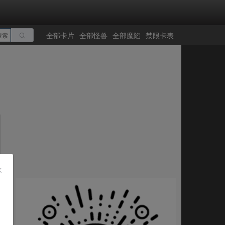
全部卡片
全部怪兽
全部魔陷
禁限卡表
搜索