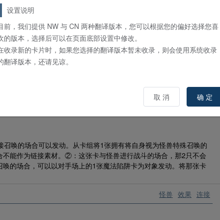
·墓地特殊召唤。用这个效果特殊召唤的这张卡从场上离开的场合除
设置说明
怪兽为对象发动。那只怪兽和这张卡的等级直到回合结束时为止变为8。
目前，我们提供 NW 与 CN 两种翻译版本，您可以根据您的偏好选择您喜
欢的版本，选择后可以在页面底部设置中修改。
怪兽
通常
在收录新的卡片时，如果您选择的翻译版本暂未收录，则会使用系统收录
的翻译版本，还请见谅。
那个盖子绝对不能打开。不管发生什么事情都绝对不能打开。 ​​​
取 消
确 定
怪兽
效果
连接
接召唤的场合可以发动。从卡组将1张拥有将自身视为怪兽特殊召唤的
合不能作为链接素材。②：这张卡与怪兽进行战斗的场合，那2只不会
召唤的场合，可以以对手场上的1张魔法陷阱卡为对象发动。将那张卡
怪兽
效果
连接