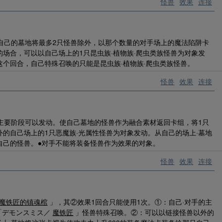
怪兽
效果
连接
自己的墓地将最多2只怪兽除外，以那个数量的对手场上的魔法陷阱卡
场合，可以以自己场上的1只昆虫族·植物族·爬虫类族怪兽为对象发
个回合，自己特殊召唤的只能是昆虫族·植物族·爬虫类族怪兽。
怪兽
效果
连接
主要阶段可以发动。使自己墓地的怪兽作为融合素材返回卡组，将1只
的自己场上的1只恶魔族·光属性怪兽为对象发动。从自己的场上·墓地
自己的怪兽。●对手不能将装备怪兽作为效果的对象。
怪兽
效果
连接
魔铁匠的镇魂棺
」，其②效果1回合只能使用1次。①：自己·对手的主
「デモンスミス／
魔铁匠
」怪兽特殊召唤。②：可以以链接怪兽以外的