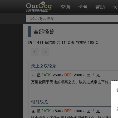
查询
卡包
帮助
大
全部怪兽
约 11411 条结果 共 1142 页 当前第 165 页
天上之双轮龙
8
星 /
ATK:
2500 /
DEF:
2000 /
龙
/
光
万世轮回于天地的崇高之光。以其之威带去平稳，连
银河战龙
4
星 /
ATK:
1500 /
DEF:
1000 /
龙
/
光
这个卡名的①②效果1回合各能使用1次，这些效果发