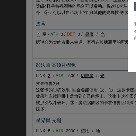
等级4怪兽特殊召唤的场合可以发动。将这张卡从手牌
外。②：可以以自己场上的1只其他的光属性·等级4
皮蒂
4
星 /
ATK:
0 /
DEF:
0 /
恶魔
/
光
据说会为契约者带来幸运。寄宿在玻璃瓶里的可爱家伙。
影法师 高顶礼帽兔
LINK
2
/
ATK:
1500 /
幻想魔
/
光
效果怪兽2只
这张卡的①③效果1回合各能使用1次。①：这张卡链
效果的永续陷阱卡盖放到自己的场上。这张卡这个回
被那次战斗破坏。③：魔法陷阱区的卡在怪兽区特殊
破坏。
星界树 光槲
LINK
5
/
ATK:
2000 /
植物
/
地