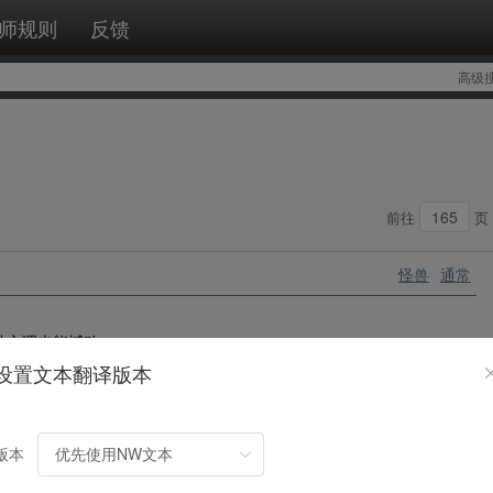
师规则
反馈
高级
前往
页
怪兽
通常
神之理也能撼动。
设置文本翻译版本
怪兽
效果
版本
动的回合，自己特殊召唤的只能是光属性怪兽。①：自己场上有光属性·