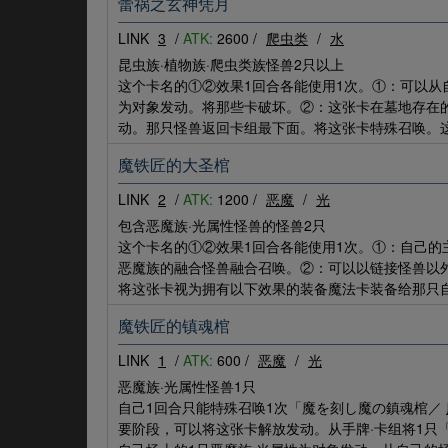
蕾祸之玄神凭月
LINK
3
/
ATK:
2600 /
爬虫类
/
水
昆虫族·植物族·爬虫类族怪兽2只以上
这个卡名的①②效果1回合各能使用1次。①：可以从
为对象发动。将那些卡破坏。②：这张卡在墓地存在的
动。那只怪兽返回卡组最下面。将这张卡特殊召唤。这
魔铁匠的大圣棺
LINK
2
/
ATK:
1200 /
恶魔
/
光
包含恶魔族·光属性怪兽的怪兽2只
这个卡名的①②效果1回合各能使用1次。①：自己的
恶魔族的融合怪兽融合召唤。②：可以以链接怪兽以外
将这张卡视为拥有以下效果的装备魔法卡装备给那只
魔铁匠的镇魂棺
LINK
1
/
ATK:
600 /
恶魔
/
光
恶魔族·光属性怪兽1只
自己1回合只能特殊召唤1次「魔を刻し魔の鎮魂棺／
要阶段，可以将这张卡解放发动。从手牌·卡组将1只