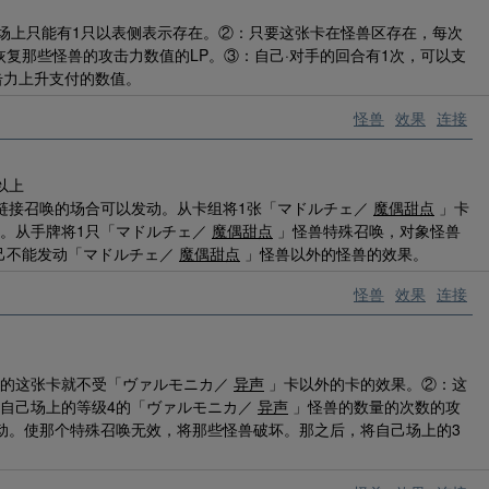
场上只能有1只以表侧表示存在。②：只要这张卡在怪兽区存在，每次
复那些怪兽的攻击力数值的LP。③：自己·对手的回合有1次，可以支
攻击力上升支付的数值。
怪兽
效果
连接
以上
链接召唤的场合可以发动。从卡组将1张「マドルチェ／
魔偶甜点
」卡
动。从手牌将1只「マドルチェ／
魔偶甜点
」怪兽特殊召唤，对象怪兽
己不能发动「マドルチェ／
魔偶甜点
」怪兽以外的怪兽的效果。
怪兽
效果
连接
上的这张卡就不受「ヴァルモニカ／
异声
」卡以外的卡的效果。②：这
为自己场上的等级4的「ヴァルモニカ／
异声
」怪兽的数量的次数的攻
动。使那个特殊召唤无效，将那些怪兽破坏。那之后，将自己场上的3