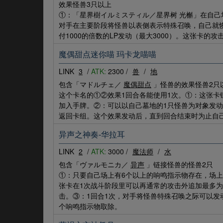
效果怪兽3只以上
①：「星界樹イルミスティル／星界树 光槲」在自己
对手在主要阶段将怪兽以表侧表示特殊召唤，自己就恢
付1000的倍数的LP发动（最大3000）。这张卡的
魔偶甜点迷你喵 玛卡龙喵喵
LINK
3
/
ATK:
2300 /
兽
/
地
包含「マドルチェ／
魔偶甜点
」怪兽的效果怪兽2只
这个卡名的①②效果1回合各能使用1次。①：这张卡
加入手牌。②：可以以自己墓地的1只怪兽为对象发
返回卡组。这个效果发动后，直到回合结束时为止自
异声之神奏-华拉耳
LINK
2
/
ATK:
3000 /
魔法师
/
水
包含「ヴァルモニカ／
异声
」链接怪兽的怪兽2只
①：只要自己场上有6个以上的响鸣指示物存在，场
张卡在1次战斗阶段里可以再通常的攻击外追加最多
击。③：1回合1次，对手将怪兽特殊召唤之际可以发
个响鸣指示物取除。