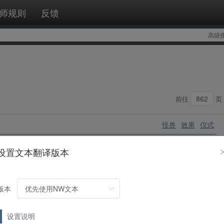
师规则
反馈
高级
前往
页
怪兽
效果
仪式
设置文本翻译版本
手发动怪兽的效果或魔法陷阱卡时，可以从手牌将1只天使族怪兽送入
版本
怪兽
效果
设置说明
兽的种族全部相同的场合，可以通过将1张手牌送入墓地来选择对手场上