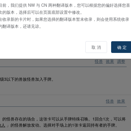
目前，我们提供 NW 与 CN 两种翻译版本，您可以根据您的偏好选择您喜
欢的版本，选择后可以在页面底部设置中修改。
在收录新的卡片时，如果您选择的翻译版本暂未收录，则会使用系统收录
怪兽
效果
的翻译版本，还请见谅。
算将那只怪兽破坏。
取 消
确 定
怪兽
效果
调整
级3以下的兽族怪兽加入手牌。
怪兽
效果
」的怪兽存在的场合，这张卡可以从手牌特殊召唤。1回合1次，可以将
池人
」的怪兽解放发动。选择对手场上的1张卡返回持有者的手牌。