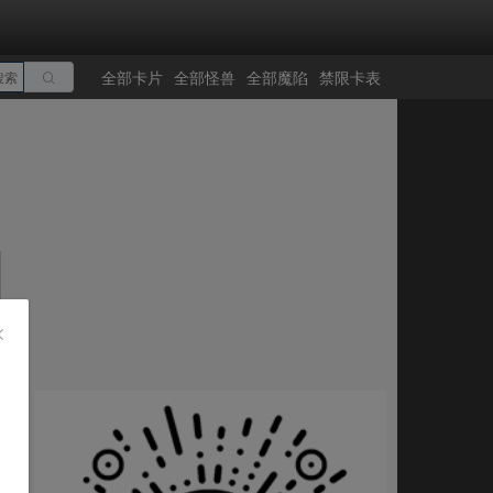
全部卡片
全部怪兽
全部魔陷
禁限卡表
搜索