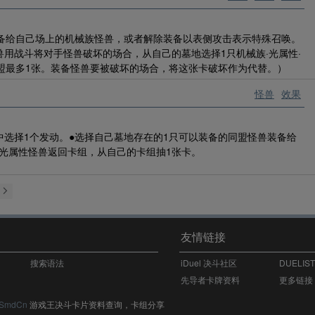
装备给自己场上的机械族怪兽，或者解除装备以表侧攻击表示特殊召唤。
用战斗将对手怪兽破坏的场合，从自己的墓地选择1只机械族·光属性·
盟最多1张。装备怪兽要被破坏的场合，将这张卡破坏作为代替。）
怪兽
效果
选择1个发动。●选择自己墓地存在的1只可以装备的同盟怪兽装备给
·光属性怪兽返回卡组，从自己的卡组抽1张卡。
友情链接
搜索语法
iDuel 决斗社区
DUELIS
先导者卡牌资料
更多链接
SmdCn
游戏王决斗卡片资料查询，卡组分享