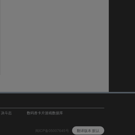
T 决斗志
数码兽卡片游戏数据库
闽ICP备05007645号
翻译版本 默认