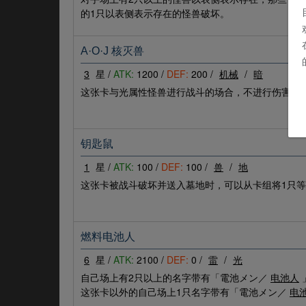
的1只以表侧表示存在的怪兽破坏。
A·O·J 核灭兽
3
星 /
ATK:
1200 /
DEF:
200 /
机械
/
暗
这张卡与光属性怪兽进行战斗的场合，不进行伤害计
钥匙鼠
1
星 /
ATK:
100 /
DEF:
100 /
兽
/
地
这张卡被战斗破坏并送入墓地时，可以从卡组将1只等
燃料电池人
6
星 /
ATK:
2100 /
DEF:
0 /
雷
/
光
自己场上有2只以上的名字带有「電池メン／
电池人
这张卡以外的自己场上1只名字带有「電池メン／
电