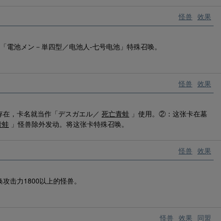
怪兽
效果
「電池メン－単四型／电池人-七号电池」特殊召唤。
怪兽
效果
存在，卡名就当作「デスガエル／
死亡青蛙
」使用。②：这张卡在墓
青蛙
」怪兽除外发动。将这张卡特殊召唤。
怪兽
效果
攻击力1800以上的怪兽。
怪兽
效果
同盟