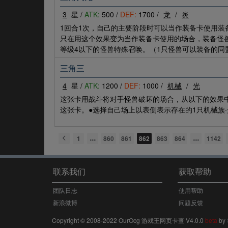
3
星 /
ATK:
500 /
DEF:
1700 /
龙
/
炎
1回合1次，自己的主要阶段时可以当作装备卡使用
只在用这个效果变为当作装备卡使用的场合，装备怪兽
等级4以下的怪兽特殊召唤。（1只怪兽可以装备的同
三角三
4
星 /
ATK:
1200 /
DEF:
1000 /
机械
/
光
这张卡用战斗将对手怪兽破坏的场合，从以下的效果中
这张卡。●选择自己场上以表侧表示存在的1只机械族
1
860
861
862
863
864
1142
联系我们
获取帮助
团队日志
使用帮助
新浪微博
问题反馈
Copyright © 2008-2022 OurOcg 游戏王网页卡查 V4.0.0
beta
by