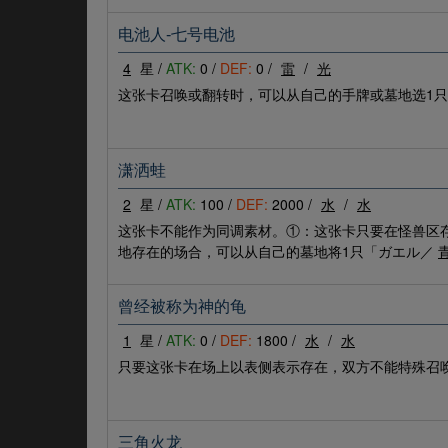
电池人-七号电池
4
星 /
ATK:
0 /
DEF:
0 /
雷
/
光
这张卡召唤或翻转时，可以从自己的手牌或墓地选1只
潇洒蛙
2
星 /
ATK:
100 /
DEF:
2000 /
水
/
水
这张卡不能作为同调素材。①：这张卡只要在怪兽区
地存在的场合，可以从自己的墓地将1只「ガエル／
曾经被称为神的龟
1
星 /
ATK:
0 /
DEF:
1800 /
水
/
水
只要这张卡在场上以表侧表示存在，双方不能特殊召唤
三角火龙