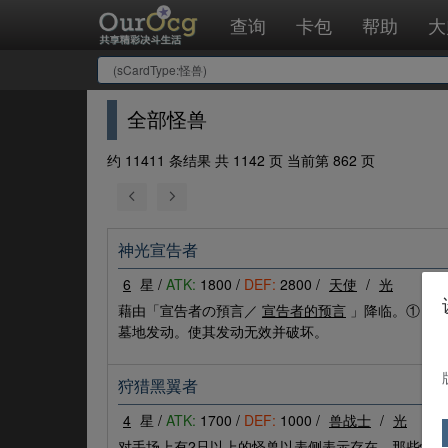
查询
卡包
帮助
大
全部怪兽
约 11411 条结果 共 1142 页 当前第 862 页
神光宣告者
6
星 /
ATK:
1800 /
DEF:
2800 /
天使
/
光
藉由「宣告者の預言／
宣告者的预言
」降临。①：对
墓地发动。使其发动无效并破坏。
狩猎黑翼者
4
星 /
ATK:
1700 /
DEF:
1000 /
兽战士
/
光
对手场上有2只以上的怪兽以表侧表示存在，那些怪