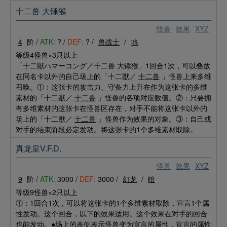
十二兽 大锤猴
怪兽
效果
XYZ
4
阶 /
ATK:
? /
DEF:
? /
兽战士
/
地
等级4怪兽×3只以上
「十二獣ハマーコング／十二兽 大锤猴」1回合1次，可以叠放
在同名卡以外的自己场上的「十二獣／
十二兽
」怪兽上来多维
召唤。①：这张卡的攻击力、守备力上升在作为这张卡的多维
素材的「十二獣／
十二兽
」怪兽的各项对应数值。②：只要拥
有多维素材的这张卡在怪兽区存在，对手不能将这张卡以外的
场上的「十二獣／
十二兽
」怪兽作为效果的对象。③：自己或
对手的结束阶段必定发动。将这张卡的1个多维素材取除。
真龙皇V.F.D.
怪兽
效果
XYZ
9
阶 /
ATK:
3000 /
DEF:
3000 /
幻龙
/
暗
等级9怪兽×2只以上
①：1回合1次，可以将这张卡的1个多维素材取除，宣言1个属
性发动。这个回合，以下的效果适用。这个效果在对手的回合
也能发动。●场上的表侧表示怪兽变为宣言的属性，宣言的属性