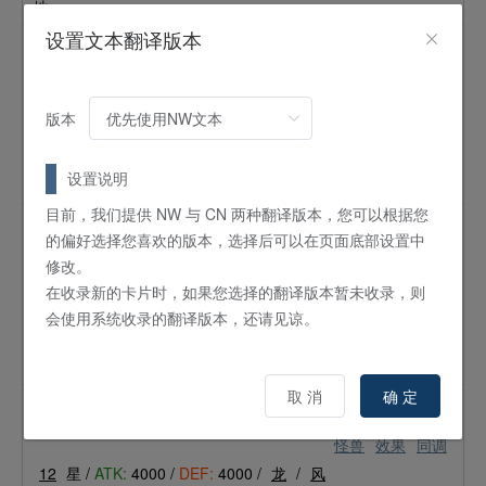
地。
设置文本翻译版本
小翼龙
怪兽
效果
2
星 /
ATK:
500 /
DEF:
500 /
恐龙
/
地
版本
①：这张卡被效果破坏并送入墓地的场合必定发动。从卡组特
殊召唤1只等级4以上的恐龙族怪兽。用这个效果特殊召唤的怪
设置说明
兽这个回合不能攻击。
目前，我们提供 NW 与 CN 两种翻译版本，您可以根据您
洁净影响者
的偏好选择您喜欢的版本，选择后可以在页面底部设置中
怪兽
效果
修改。
在收录新的卡片时，如果您选择的翻译版本暂未收录，则
2
星 /
ATK:
0 /
DEF:
900 /
魔法师
/
光
会使用系统收录的翻译版本，还请见谅。
①：这张卡作为同调素材被送入墓地的场合必定发动。自己从
卡组抽1张。②：用这张卡作为同调素材的同调怪兽不会被效果
破坏。
取 消
确 定
宇宙耀变龙
怪兽
效果
同调
12
星 /
ATK:
4000 /
DEF:
4000 /
龙
/
风