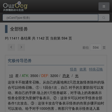
全部怪兽
约 11411 条结果 共 1142 页 当前第 594 页
前往
页
究极传导恐兽
怪兽
效果
特殊召唤
10
星 /
ATK:
3500 /
DEF:
3200 /
恐龙
/
光
这张卡不能通常召唤。从自己的墓地将2只恐龙族怪兽除外的场
合可以特殊召唤。①：1回合1次，自己·对手的主要阶段可以发
动。将自己的手牌·场上的1只怪兽破坏，对手场上的表侧表示
怪兽全部变为里侧守备表示。②：这张卡可以对对手怪兽全部
各作1次攻击。③：这张卡攻击守备表示怪兽的伤害步骤开始时
可以发动。给予对手1000伤害，将那只守备表示怪兽送入墓