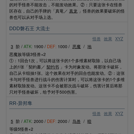
的对手怪兽不能攻击，不能发动效果。②：只要这张卡在怪兽
区存在，自己的手牌的「真竜／
真龙
」怪兽的效果要破坏的怪
兽也可以从对手场上选。
DDD磐石王 大流士
怪兽
效果
XYZ
3
阶 /
ATK:
1900 /
DEF:
1000 /
恶魔
/
地
恶魔族等级3怪兽×2
①：1回合1次，可以将这张卡的1个多维素材取除，以自己场
上的1张「契約書／
契约书
」卡为对象发动。将那张卡破坏，
自己从卡组抽1张。这个效果在对手的回合也能发动。②：这张
卡与对手怪兽进行战斗的伤害计算时，可以将这张卡的1个多维
素材取除发动。这张卡不会被那次战斗破坏，伤害计算后将那
只对手怪兽破坏，给予对手500伤害。
RR-异邦隼
怪兽
效果
XYZ
5
阶 /
ATK:
2000 /
DEF:
2000 /
鸟兽
/
暗
等级5怪兽×2