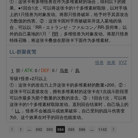
①：这张卡有多维怪兽在作为多维素材的场合，得到以下的效
果。●1回合1次，可以将这张卡的1个多维素材取除，以对手场
上的1只怪兽为对象发动。将那只怪兽破坏，给予对手其原攻击
力数值的伤害。②：这张卡因对手而被破坏并送入墓地的场
合，可以以「RR－エトランゼ・ファルコン／RR-异邦隼」以
外的自己墓地的1只「
RR
」多维怪兽为对象发动。将那只怪兽
特殊召唤，将这张卡叠放在那张卡下面作为多维素材。
LL-群聚夜莺
怪兽
效果
XYZ
1
阶 /
ATK:
0 /
DEF:
0 /
鸟兽
/
风
等级1怪兽×2只以上
①：这张卡的攻击力上升这张卡的多维素材的数量×200。②：
这张卡可以直接攻击，拥有多维素材的这张卡在1次战斗阶段里
可以作最多为那个数量的次数的攻击。③：1回合1次，可以将
这张卡的1个多维素材取除发动。直到回合结束时，自己场上的
「
LL
」怪兽不会被战斗或效果破坏，自己受到的战斗伤害变
为0。这个效果在对手的回合也能发动。
1
592
593
594
595
596
1142