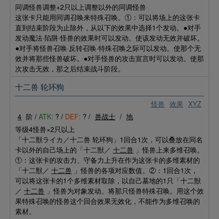
同调怪兽调整+2只以上调整以外的同调怪兽
这张卡只能用同调召唤来特殊召唤。①：可以将场上的这张卡
直到结束阶段为止除外，从以下的效果中选择1个发动。●对手
发动魔法·陷阱·怪兽的效果时可以发动。使该发动无效并破坏。
●对手将怪兽召唤·反转召唤·特殊召唤之际可以发动。使那个无
效并将那些怪兽破坏。●对手怪兽的攻击宣言时可以发动。使那
次攻击无效，那之后结束战斗阶段。
十二兽 轮环狗
怪兽
效果
XYZ
4
阶 /
ATK:
? /
DEF:
? /
兽战士
/
地
等级4怪兽×2只以上
「十二獣ライカ／十二兽 轮环狗」1回合1次，可以叠放在同名
卡以外的自己场上的「十二獣／
十二兽
」怪兽上来多维召唤。
①：这张卡的攻击力、守备力上升在作为这张卡的多维素材的
「十二獣／
十二兽
」怪兽的各项对应数值。②：1回合1次，
可以将这张卡的1个多维素材取除，以自己墓地的1只「十二獣
／
十二兽
」怪兽为对象发动。将那只怪兽特殊召唤。用这个效
果特殊召唤的怪兽这个回合效果无效化，不能作为多维召唤的
素材。