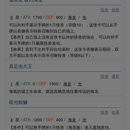
怪兽
效果
6
星 /
ATK:
1700 /
DEF:
900 /
海龙
/
光
可以向对手展示手牌的1只怪兽（等级10），这张卡可以从手
牌以表侧表示特殊召唤到自己的场上。
【条件】自己场上没有这张卡以外的怪兽的场合，可以向对手
展示手牌的1只极限怪兽发动。
【效果】直到下次对手回合结束时，这张卡表侧表示期间，双
方不能以攻击表示高等召唤怪兽（等级8以下）。
具足虫大王
怪兽
通常
1
星 /
ATK:
0 /
DEF:
1500 /
海龙
/
光
海底的谜之生命体。据说其栖息地住着传说的海龙。
暗光鮟鱇
怪兽
效果
4
星 /
ATK:
1200 /
DEF:
400 /
海龙
/
光
【条件】可以将手牌的1只怪兽（海龙族）送入墓地发动。