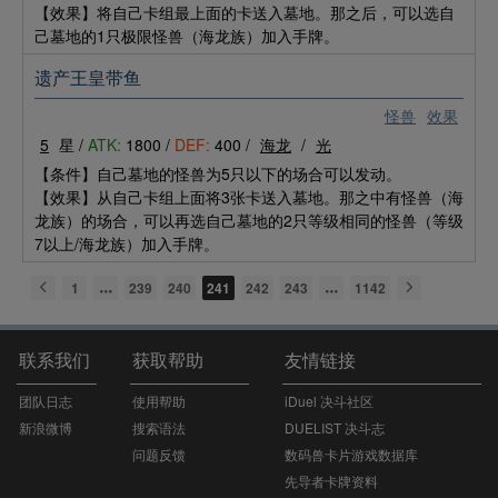
【效果】将自己卡组最上面的卡送入墓地。那之后，可以选自
己墓地的1只极限怪兽（海龙族）加入手牌。
遗产王皇带鱼
怪兽
效果
5
星 /
ATK:
1800 /
DEF:
400 /
海龙
/
光
【条件】自己墓地的怪兽为5只以下的场合可以发动。
【效果】从自己卡组上面将3张卡送入墓地。那之中有怪兽（海
龙族）的场合，可以再选自己墓地的2只等级相同的怪兽（等级
7以上/海龙族）加入手牌。
1
239
240
241
242
243
1142
联系我们
获取帮助
友情链接
团队日志
使用帮助
iDuel 决斗社区
新浪微博
搜索语法
DUELIST 决斗志
问题反馈
数码兽卡片游戏数据库
先导者卡牌资料