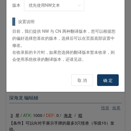
降最多4。
版本
团结与牵绊之魔导师
设置说明
怪兽
效果
8
星 /
ATK:
2500 /
DEF:
2500 /
魔法师
/
光
目前，我们提供 NW 与 CN 两种翻译版本，您可以根据您
的偏好选择您喜欢的版本，选择后可以在页面底部设置中
这张卡不能通常召唤。仅在自己的墓地有25张以上的卡存在的
场合才能特殊召唤。①：只要对手的墓地有25张以上的卡存
修改。
在，这张卡的攻击力·守备力就上升2500。
在收录新的卡片时，如果您选择的翻译版本暂未收录，则
会使用系统收录的翻译版本，还请见谅。
威严主宰星暴龙
怪兽
通常
8
星 /
ATK:
2500 /
DEF:
2000 /
银河
/
光
取 消
确 定
统率几万颗星的王者之辉煌。到达极致之时，显现真正身姿。
深海龙 蝙蝠鳗
怪兽
效果
3
星 /
ATK:
1000 /
DEF:
0 /
海龙
/
暗
【条件】可以向对手展示手牌的最多3只怪兽（等级10）发
动。