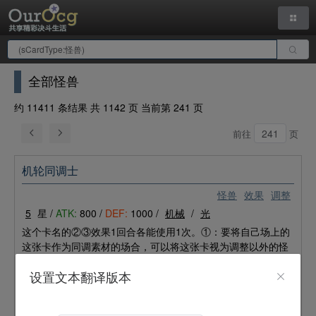
全部怪兽
约 11411 条结果 共 1142 页 当前第 241 页
前往
页
机轮同调士
怪兽
效果
调整
5
星 /
ATK:
800 /
DEF:
1000 /
机械
/
光
这个卡名的②③效果1回合各能使用1次。①：要将自己场上的
这张卡作为同调素材的场合，可以将这张卡视为调整以外的怪
兽。②：自己的主要阶段可以发动。进行1只等级4以下的怪兽
设置文本翻译版本
的召唤。这个效果发动后，直到回合结束时为止自己从额外卡
组特殊召唤的只能是同调怪兽。③：可以将墓地的这张卡除
外，以自己场上的1只同调怪兽为对象发动。那只怪兽的等级下