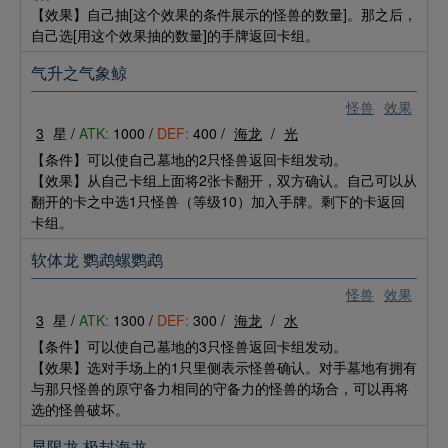
【效果】自己抽[这个效果的条件展示的怪兽的数量]。那之后，
自己选[用这个效果抽的数量]的手牌返回卡组。
气升之气象鲸
怪兽
效果
3
星 /
ATK:
1000 /
DEF:
400 /
海龙
/
光
【条件】可以使自己墓地的2只怪兽返回卡组发动。
【效果】从自己卡组上面将2张卡翻开，双方确认。自己可以从
翻开的卡之中选1只怪兽（等级10）加入手牌。剩下的卡返回
卡组。
软体龙 鹦鹉螺鹦鹉
怪兽
效果
3
星 /
ATK:
1300 /
DEF:
300 /
海龙
/
水
【条件】可以使自己墓地的3只怪兽返回卡组发动。
【效果】选对手场上的1只里侧表示怪兽确认。对手墓地有拥有
与那只怪兽的原守备力相同的守备力的怪兽的场合，可以再将
选的怪兽破坏。
显限龙 极封海龙