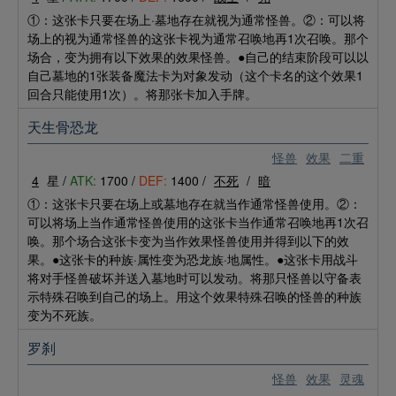
①：这张卡只要在场上·墓地存在就视为通常怪兽。②：可以将
场上的视为通常怪兽的这张卡视为通常召唤地再1次召唤。那个
场合，变为拥有以下效果的效果怪兽。●自己的结束阶段可以以
自己墓地的1张装备魔法卡为对象发动（这个卡名的这个效果1
回合只能使用1次）。将那张卡加入手牌。
天生骨恐龙
怪兽
效果
二重
4
星 /
ATK:
1700 /
DEF:
1400 /
不死
/
暗
①：这张卡只要在场上或墓地存在就当作通常怪兽使用。②：
可以将场上当作通常怪兽使用的这张卡当作通常召唤地再1次召
唤。那个场合这张卡变为当作效果怪兽使用并得到以下的效
果。●这张卡的种族·属性变为恐龙族·地属性。●这张卡用战斗
将对手怪兽破坏并送入墓地时可以发动。将那只怪兽以守备表
示特殊召唤到自己的场上。用这个效果特殊召唤的怪兽的种族
变为不死族。
罗刹
怪兽
效果
灵魂