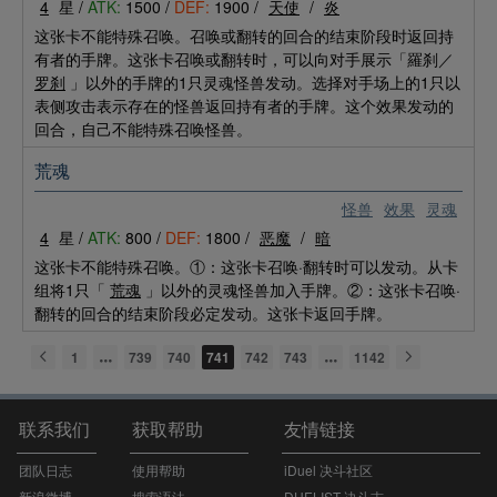
4
星 /
ATK:
1500 /
DEF:
1900 /
天使
/
炎
这张卡不能特殊召唤。召唤或翻转的回合的结束阶段时返回持
有者的手牌。这张卡召唤或翻转时，可以向对手展示「羅刹／
罗刹
」以外的手牌的1只灵魂怪兽发动。选择对手场上的1只以
表侧攻击表示存在的怪兽返回持有者的手牌。这个效果发动的
回合，自己不能特殊召唤怪兽。
荒魂
怪兽
效果
灵魂
4
星 /
ATK:
800 /
DEF:
1800 /
恶魔
/
暗
这张卡不能特殊召唤。①：这张卡召唤·翻转时可以发动。从卡
组将1只「
荒魂
」以外的灵魂怪兽加入手牌。②：这张卡召唤·
翻转的回合的结束阶段必定发动。这张卡返回手牌。
1
739
740
741
742
743
1142
联系我们
获取帮助
友情链接
团队日志
使用帮助
iDuel 决斗社区
新浪微博
搜索语法
DUELIST 决斗志