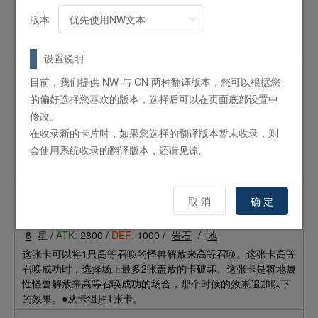
这张卡特殊召唤成功时，使这张卡以外的场上的特殊召唤的怪
版本
兽全部变为里侧守备表示。「土地鋸／
土地锯
」的效果1回合
只能使用1次。
设置说明
乌鸦的巨群
目前，我们提供 NW 与 CN 两种翻译版本，您可以根据您
怪兽
效果
的偏好选择您喜欢的版本，选择后可以在页面底部设置中
修改。
5
星 /
ATK:
1200 /
DEF:
1800 /
鸟兽
/
暗
在收录新的卡片时，如果您选择的翻译版本暂未收录，则
这张卡不能从卡组特殊召唤。这张卡1回合只有1次可以变为里
会使用系统收录的翻译版本，还请见谅。
侧守备表示。这张卡反转召唤成功时，随机舍弃1张对手的手
牌。
刚地帝 古兰玛格
取 消
确 定
怪兽
效果
8
星 /
ATK:
2800 /
DEF:
1000 /
岩石
/
地
这张卡可以将1只高等召唤的怪兽解放来高等召唤。这张卡高等
召唤成功时，选择场上最多2张盖放的卡破坏。这张卡是将地属
性怪兽解放来高等召唤成功的场合，那个时候的效果追加以下
的效果。●从卡组抽1张卡。