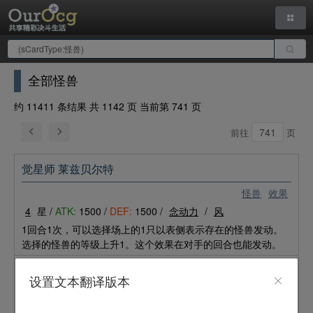
全部怪兽
约 11411 条结果 共 1142 页 当前第 741 页
前往
页
觉星师 莱兹贝尔特
怪兽
效果
4
星 /
ATK:
1500 /
DEF:
1500 /
念动力
/
风
1回合1次，可以选择场上的1只以表侧表示存在的怪兽发动。
选择的怪兽的等级上升1。这个效果在对手的回合也能发动。
土地锯
设置文本翻译版本
怪兽
效果
3
星 /
ATK:
1600 /
DEF:
500 /
爬虫类
/
地