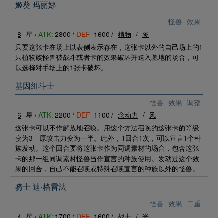
姬葵 玛丽娜
怪兽
效果
8
星 /
ATK:
2800 /
DEF:
1600 /
植物
/
炎
只要这张卡在场上以表侧表示存在，这张卡以外的自己场上的1
只植物族怪兽被战斗或者卡的效果破坏并送入墓地的场合，可
以选择对手场上的1张卡破坏。
基因组斗士
怪兽
效果
调整
6
星 /
ATK:
2200 /
DEF:
1100 /
念动力
/
风
这张卡可以不作解放地召唤。用这个方法召唤的这张卡的等级
变为3，原攻击力变为一半。此外，1回合1次，可以宣言1个种
族发动。这个回合要将这张卡作为同调素材的场合，包含这张
卡的那一组同调素材怪兽当作宣言的种族使用。发动过这个效
果的回合，自己不能召唤或特殊召唤宣言的种族以外的怪兽。
骑士 迪·格雷法
怪兽
效果
二重
4
星 /
ATK:
1700 /
DEF:
1600 /
战士
/
光