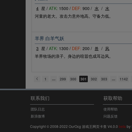
4
星 /
ATK:
1500 /
DEF:
900 /
水
/
水
河童的老大。攻击力意外地高。守备力低。
羊界 白羊气妖
3
星 /
ATK:
1300 /
DEF:
200 /
兽
/
风
羊界牧场的浪子。身边的喧嚣也成耳边风。
1
299
300
301
302
303
1142
联系我们
获取帮助
团队日志
使用帮助
新浪微博
问题反馈
Copyright © 2008-2022 OurOcg 游戏王网页卡查 V4.0.0
beta
by