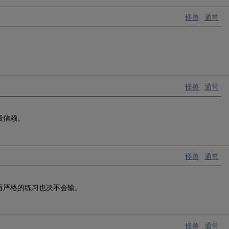
怪兽
通常
。
怪兽
通常
般信赖。
怪兽
通常
再严格的练习也决不会输。
怪兽
通常