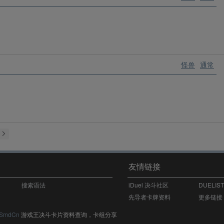
怪兽
通常
友情链接
搜索语法
iDuel 决斗社区
DUELIS
先导者卡牌资料
更多链接
SmdCn
游戏王决斗卡片资料查询，卡组分享