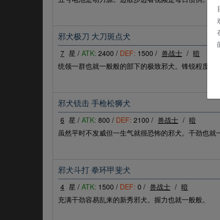
邪犬极刀 大刀斑点犬
7
星 /
ATK:
2400 /
DEF:
1500 /
兽战士
/
暗
统领一群也就一般般的部下的极致邪犬。锋锐程度令
邪犬铳击 手枪松狮犬
6
星 /
ATK:
800 /
DEF:
2100 /
兽战士
/
暗
虽然平时不发威但一生气就很恐怖的邪犬。干劲也就
邪犬斗打 拳环甲斐犬
4
星 /
ATK:
1500 /
DEF:
0 /
兽战士
/
暗
充满干劲容易乱来的新秀邪犬。握力也就一般般。