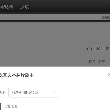
师规则
反馈
高级
前往
页
怪兽
通常
设置文本翻译版本
设施实行的疯狂计划。
版本
怪兽
通常
设置说明
没干活也没学习。