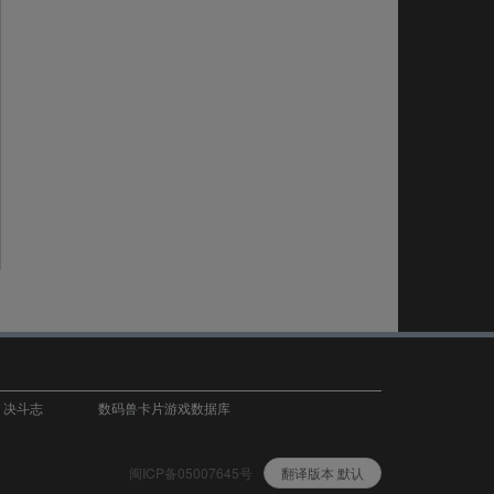
T 决斗志
数码兽卡片游戏数据库
闽ICP备05007645号
翻译版本 默认