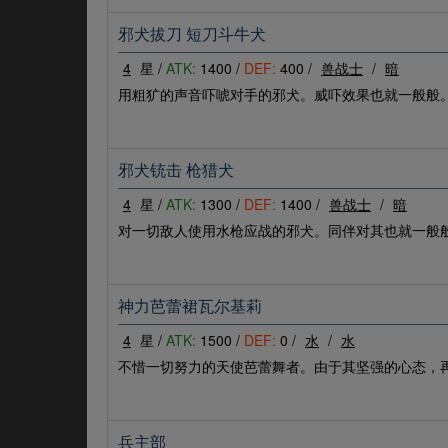
邪犬拔刀 短刀斗牛犬
4
星 /
ATK:
1400 /
DEF:
400 /
兽战士
/
暗
用粗犷的声音吓唬对手的邪犬。威吓效果也就一般般
邪犬铳击 枪猎犬
4
星 /
ATK:
1300 /
DEF:
1400 /
兽战士
/
暗
对一切敌人使用水枪应战的邪犬。同伴对其也就一般
神力芭蕾裙瓦尔基莉
4
星 /
ATK:
1500 /
DEF:
0 /
水
/
水
不惜一切努力的天使芭蕾舞者。由于其坚强的心态，
兵主部