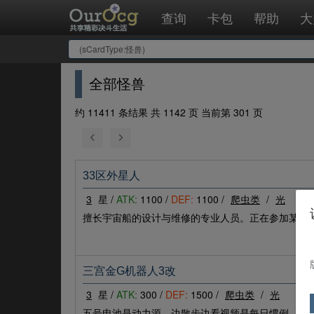
查询
卡包
帮助
大
全部怪兽
约 11411 条结果 共 1142 页 当前第 301 页
33区外星人
3
星 /
ATK:
1100 /
DEF:
1100 /
爬虫类
/
光
擅长宇宙船的设计与维修的专业人员。正在参加某个
三宫金G机器人3改
3
星 /
ATK:
300 /
DEF:
1500 /
爬虫类
/
光
五号电池是动力源。边散步边看视频是每日惯例。既