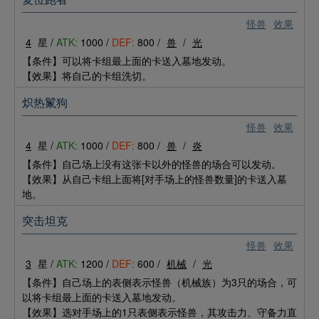
怪兽
效果
4
星 /
ATK:
1000 /
DEF:
800 /
兽
/
光
【条件】可以将卡组最上面的卡送入墓地发动。
【效果】将自己的卡组洗切。
炽热鬣狗
怪兽
效果
4
星 /
ATK:
1000 /
DEF:
800 /
兽
/
炎
【条件】自己场上没有这张卡以外的怪兽的场合可以发动。
【效果】从自己卡组上面将[对手场上的怪兽数量]的卡送入墓
地。
突击坦克
怪兽
效果
3
星 /
ATK:
1200 /
DEF:
600 /
机械
/
光
【条件】自己场上的表侧表示怪兽（机械族）为3只的场合，可
以将卡组最上面的卡送入墓地发动。
【效果】选对手场上的1只表侧表示怪兽，其攻击力、守备力直