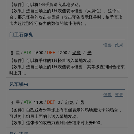
【条件】可以将1张手牌送入墓地发动。
【效果】选自己场上的1只表侧表示怪兽（风属性）。这个回
合，那只怪兽的攻击会贯通（攻击守备表示怪兽时，给予其攻
击力超过那个守备力的数值的战斗伤害）。
门卫石像鬼
怪兽
效果
6
星 /
ATK:
1600 /
DEF:
1200 /
恶魔
/
光
【条件】可以将手牌的1只怪兽送入墓地发动。
【效果】选自己场上的1只表侧表示怪兽，其等级直到回合结束
时上升1。
风车鳞虫
怪兽
效果
4
星 /
ATK:
1100 /
DEF:
0 /
幻龙
/
风
【条件】自己或者对手场上有表侧表示的场地魔法卡的场合，
可以将卡组最上面的卡送入墓地发动。
【效果】这张卡的攻击力直到回合结束时上升500。
复位跑者