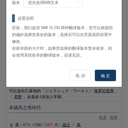
兽。
版本
扫风之阿扎雷斯
设置说明
怪兽
效果
目前，我们提供 NW 与 CN 两种翻译版本，您可以根据您
7
星 /
ATK:
2200 /
DEF:
2500 /
天使
/
风
的偏好选择您喜欢的版本，选择后可以在页面底部设置中
【条件】可以将2张手牌送入墓地发动。
修改。
【效果】选对手场上的1张魔法陷阱卡破坏。
在收录新的卡片时，如果您选择的翻译版本暂未收录，则
刃棘龙
会使用系统收录的翻译版本，还请见谅。
怪兽
效果
6
星 /
ATK:
1700 /
DEF:
800 /
恐龙
/
地
取 消
确 定
【条件】可以将卡组最上面的卡送入墓地发动。
【效果】这张卡的攻击力直到回合结束时上升200。那之后，
可以选自己墓地的「ジュラシック・ワールド／
侏罗纪世界
」
「
荒野
」各最多1张加入手牌。
卓越风之维埃托
怪兽
效果
6
星 /
ATK:
1700 /
DEF:
0 /
战士
/
风