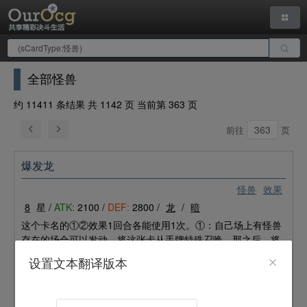
全部怪兽
约 11411 条结果 共 1142 页 当前第 363 页
前往
页
爆发龙
怪兽
效果
8
星 /
ATK:
2100 /
DEF:
2800 /
龙
/
暗
这个卡名的①②效果1回合各能使用1次。①：自己场上有怪兽
存在的场合可以发动。将这张卡从手牌特殊召唤。那之后，将
这张卡以外的自己场上的怪兽全部破坏。只要用这个效果特殊
设置文本翻译版本
召唤的这张卡在怪兽区以表侧表示存在，自己特殊召唤的就只
能是暗属性怪兽。②：对手的主要阶段可以发动。将包含这张
卡的自己场上的怪兽作为链接素材来链接召唤1只龙族链接怪