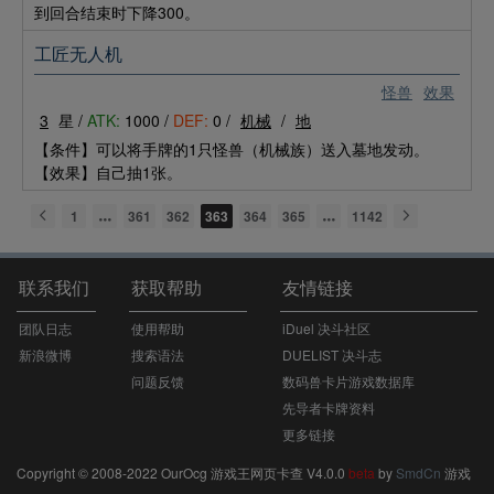
到回合结束时下降300。
工匠无人机
怪兽
效果
3
星 /
ATK:
1000 /
DEF:
0 /
机械
/
地
【条件】可以将手牌的1只怪兽（机械族）送入墓地发动。
【效果】自己抽1张。
1
361
362
363
364
365
1142
联系我们
获取帮助
友情链接
团队日志
使用帮助
iDuel 决斗社区
新浪微博
搜索语法
DUELIST 决斗志
问题反馈
数码兽卡片游戏数据库
先导者卡牌资料
更多链接
Copyright © 2008-2022 OurOcg 游戏王网页卡查 V4.0.0
beta
by
SmdCn
游戏