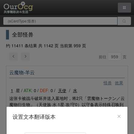
全部怪兽
约 11411 条结果 共 1142 页 当前第 959 页
前往
页
云魔物-羊云
怪兽
效果
1
星 /
ATK:
0 /
DEF:
0 /
天使
/
水
这张卡被战斗破坏并送入墓地时，将2只「雲魔物トークン／云
魔物衍生物」（天使族·水·1星·攻/守0）以守备表示特殊召唤到
自己的场上。这些衍生物不能为了作名字带有「雲魔物／
云魔
设置文本翻译版本
物
」的卡以外的祭品召唤而做祭品。
云魔物-雨云人