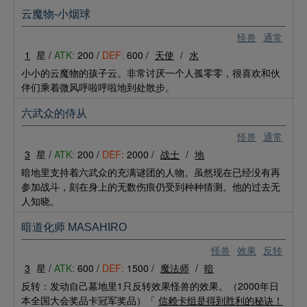
云魔物-小烟球
怪兽
通常
1
星 /
ATK:
200 /
DEF:
600 /
天使
/
水
小小的云魔物的孩子云。非常讨厌一个人孤零零，很喜欢和伙
伴们乘着微风呼啦呼啦地到处散步。
六武众的侍从
怪兽
通常
3
星 /
ATK:
200 /
DEF:
2000 /
战士
/
地
暗地里支持着六武众的充满谜团的人物。虽然现在已经没有再
参加战斗，刻在身上的无数伤痕仍受到种种猜测。他的过去无
人知晓。
暗道化师 MASAHIRO
怪兽
效果
反转
3
星 /
ATK:
600 /
DEF:
1500 /
魔法师
/
暗
反转：发动自己墓地里1只反转效果怪兽的效果。（2000年日
本全国大会奖品卡冠军奖品）「
信赖卡组是得到胜利的秘诀！