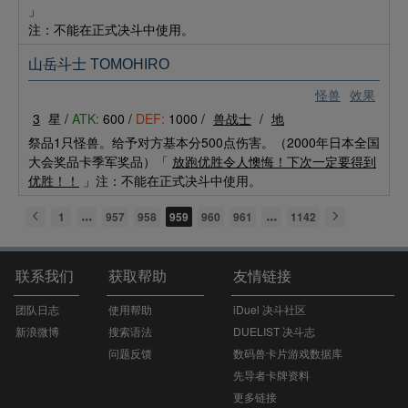
」
注：不能在正式决斗中使用。
山岳斗士 TOMOHIRO
怪兽
效果
3
星 /
ATK:
600 /
DEF:
1000 /
兽战士
/
地
祭品1只怪兽。给予对方基本分500点伤害。（2000年日本全国
大会奖品卡季军奖品）「
放跑优胜令人懊悔！下次一定要得到
优胜！！
」注：不能在正式决斗中使用。
1
957
958
959
960
961
1142
联系我们
获取帮助
友情链接
团队日志
使用帮助
iDuel 决斗社区
新浪微博
搜索语法
DUELIST 决斗志
问题反馈
数码兽卡片游戏数据库
先导者卡牌资料
更多链接