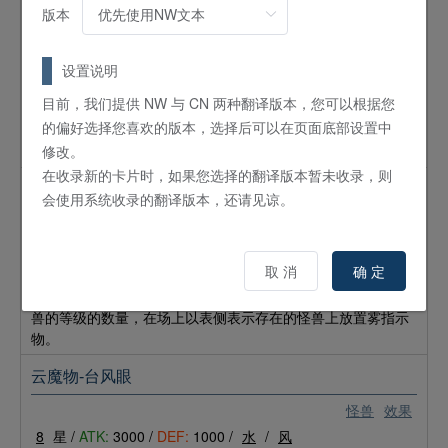
版本
怪兽
效果
5
星 /
ATK:
1000 /
DEF:
1000 /
天使
/
水
这张卡不会被战斗破坏。这张卡以表侧守备表示在场上存在的
设置说明
场合，这张卡破坏。要祭品召唤这张卡的场合，可以只用自己
目前，我们提供 NW 与 CN 两种翻译版本，您可以根据您
场上任意数量的水属性怪兽做祭品。这张卡祭品召唤成功时，
的偏好选择您喜欢的版本，选择后可以在页面底部设置中
在这张卡上放置做祭品的水属性怪兽的数量的雾指示物。每有1
修改。
个雾指示物这张卡的攻击力就上升500点。
在收录新的卡片时，如果您选择的翻译版本暂未收录，则
云魔物-鬼雾
会使用系统收录的翻译版本，还请见谅。
怪兽
效果
1
星 /
ATK:
0 /
DEF:
0 /
恶魔
/
水
取 消
确 定
这张卡不能特殊召唤。这张卡的战斗发生的对双方玩家的战斗
伤害变为0。这张卡被战斗破坏的场合，按照将这张卡破坏的怪
兽的等级的数量，在场上以表侧表示存在的怪兽上放置雾指示
物。
云魔物-台风眼
怪兽
效果
8
星 /
ATK:
3000 /
DEF:
1000 /
水
/
风