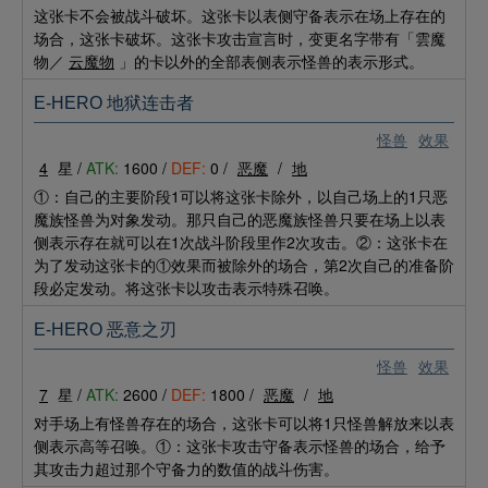
这张卡不会被战斗破坏。这张卡以表侧守备表示在场上存在的
场合，这张卡破坏。这张卡攻击宣言时，变更名字带有「雲魔
物／
云魔物
」的卡以外的全部表侧表示怪兽的表示形式。
E-HERO 地狱连击者
怪兽
效果
4
星 /
ATK:
1600 /
DEF:
0 /
恶魔
/
地
①：自己的主要阶段1可以将这张卡除外，以自己场上的1只恶
魔族怪兽为对象发动。那只自己的恶魔族怪兽只要在场上以表
侧表示存在就可以在1次战斗阶段里作2次攻击。②：这张卡在
为了发动这张卡的①效果而被除外的场合，第2次自己的准备阶
段必定发动。将这张卡以攻击表示特殊召唤。
E-HERO 恶意之刃
怪兽
效果
7
星 /
ATK:
2600 /
DEF:
1800 /
恶魔
/
地
对手场上有怪兽存在的场合，这张卡可以将1只怪兽解放来以表
侧表示高等召唤。①：这张卡攻击守备表示怪兽的场合，给予
其攻击力超过那个守备力的数值的战斗伤害。