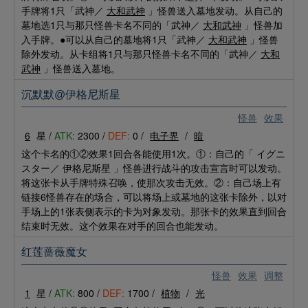
手牌将1只「武神／
大和武神
」怪兽送入墓地发动。从自己的
墓地选1只与那只怪兽卡名不同的「武神／
大和武神
」怪兽加
入手牌。●可以从自己的墓地将1只「武神／
大和武神
」怪兽
除外发动。从卡组将1只与那只怪兽卡名不同的「武神／
大和
武神
」怪兽送入墓地。
沉默默@伊格尼斯星
怪兽
效果
6
星 /
ATK:
2300 /
DEF:
0 /
电子界
/
暗
这个卡名的①②效果1回合各能使用1次。①：自己的「
イグニ
スター／
伊格尼斯星
」怪兽进行战斗的攻击宣言时可以发动。
将这张卡从手牌特殊召唤，使那次攻击无效。②：自己场上有
链接6怪兽存在的场合，可以将场上或墓地的这张卡除外，以对
手场上的1张表侧表示的卡为对象发动。那张卡的效果直到回合
结束时无效。这个效果在对手的回合也能发动。
红莲蔷薇魔女
怪兽
效果
调整
1
星 /
ATK:
800 /
DEF:
1700 /
植物
/
光