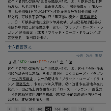
这个卡名的①②效果1回合各能使用1次。①：可以将这张卡解
放发动。从卡组将1只「黒薔薇の魔女／
黑蔷薇魔女
」加入手
牌，从卡组选1只等级3以下的植物族怪兽放置到卡组最上面。
那之后，可以从手牌召唤1只「黒薔薇の魔女／
黑蔷薇魔女
」。②：可以将墓地的这张卡除外发动。从自己墓地的怪兽或
者除外中的自己的怪兽之中，选1只「ブラック・ローズ・ドラ
ゴン／
黑蔷薇龙
」或者「ブラッド・ローズ・ドラゴン／
红
莲蔷薇龙
」返回额外卡组。
十六夜蔷薇龙
怪兽
效果
调整
3
星 /
ATK:
1600 /
DEF:
1200 /
龙
/
暗
这个卡名的①②效果1回合各能使用1次。①：这张卡召唤·特殊
召唤的场合可以发动。从卡组将1张「ロクスローズ・ドラゴン
／
十六夜蔷薇龙
」以外的记述有「ブラック・ローズ・ドラゴ
ン／
黑蔷薇龙
」卡名的卡加入手牌。②：这张卡在墓地存在的
状态下，自己场上的表侧表示的「ローズ・ドラゴン／
蔷薇龙
」怪兽或植物族同调怪兽被战斗或者对手的效果破坏的场合可
以发动。将这张卡加入手牌。
1
401
402
403
404
405
1142