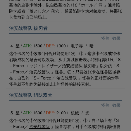
墓地的这张卡除外，以自己墓地的1张「ホール／
洞
」通常陷
阱卡或者「落とし穴／
落穴
」通常陷阱卡为对象发动。将那张
卡盖放到自己的场上。
治安战警队 拔刃者
怪兽
效果
4
星 /
ATK:
1500 /
DEF:
1300 /
电子界
/
暗
这个卡名的①效果1回合只能使用1次。①：这张卡召唤或特殊
召唤成功的场合可以发动。从手牌以攻击表示特殊召唤1只「S
－Force エッジ・レイザー／治安战警队 拔刃者」以外的「S
－Force／
治安战警队
」怪兽。②：只要这张卡在怪兽区域存
在，自己的「S－Force／
治安战警队
」怪兽的正对面的对手
怪兽就不能作为链接3以上的怪兽的链接素材。
治安战警队 组队双犬
怪兽
效果
5
星 /
ATK:
1600 /
DEF:
2100 /
机械
/
光
这个卡名的①的效果1回合只能使用1次。①：自己场上有「S
－Force／
治安战警队
」怪兽存在，对手召唤或特殊召唤怪兽