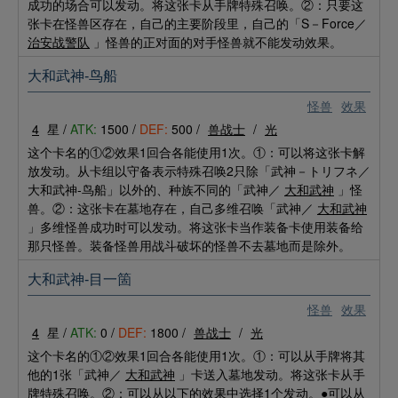
成功的场合可以发动。将这张卡从手牌特殊召唤。②：只要这
张卡在怪兽区存在，自己的主要阶段里，自己的「S－Force／
治安战警队
」怪兽的正对面的对手怪兽就不能发动效果。
大和武神-鸟船
怪兽
效果
4
星 /
ATK:
1500 /
DEF:
500 /
兽战士
/
光
这个卡名的①②效果1回合各能使用1次。①：可以将这张卡解
放发动。从卡组以守备表示特殊召唤2只除「武神－トリフネ／
大和武神-鸟船」以外的、种族不同的「武神／
大和武神
」怪
兽。②：这张卡在墓地存在，自己多维召唤「武神／
大和武神
」多维怪兽成功时可以发动。将这张卡当作装备卡使用装备给
那只怪兽。装备怪兽用战斗破坏的怪兽不去墓地而是除外。
大和武神-目一箇
怪兽
效果
4
星 /
ATK:
0 /
DEF:
1800 /
兽战士
/
光
这个卡名的①②效果1回合各能使用1次。①：可以从手牌将其
他的1张「武神／
大和武神
」卡送入墓地发动。将这张卡从手
牌特殊召唤。②：可以从以下的效果中选择1个发动。●可以从