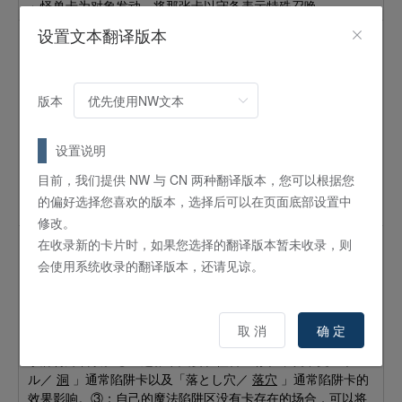
」怪兽卡为对象发动。将那张卡以守备表示特殊召唤。
设置文本翻译版本
直播☆双子 姬丝吉儿·霜精装束
怪兽
效果
2
星 /
ATK:
500 /
DEF:
0 /
水
/
光
版本
这个卡名的以①的方法所作的特殊召唤1回合只能1次，②效果
1回合只能使用1次。①：自己场上有「リィラ／
璃拉
」怪兽
设置说明
存在的场合，这张卡可以从手牌特殊召唤。②：对手用卡的效
果从卡组将卡加入手牌的场合，若自己场上有「イビルツイン
目前，我们提供 NW 与 CN 两种翻译版本，您可以根据您
／
邪恶★双子
」怪兽存在则可以将墓地的这张卡除外发动。自
的偏好选择您喜欢的版本，选择后可以在页面底部设置中
己抽1张。
修改。
在收录新的卡片时，如果您选择的翻译版本暂未收录，则
吉娜虫惑魔
会使用系统收录的翻译版本，还请见谅。
怪兽
效果
4
星 /
ATK:
1400 /
DEF:
1400 /
植物
/
地
这个卡名的①③效果1回合只能有1次使用其中任意1个。①：
取 消
确 定
可以将自己场上的1张盖放的陷阱卡送入墓地发动。将这张卡从
手牌特殊召唤。②：这张卡只要在怪兽区存在，就不受「ホー
ル／
洞
」通常陷阱卡以及「落とし穴／
落穴
」通常陷阱卡的
效果影响。③：自己的魔法陷阱区没有卡存在的场合，可以将