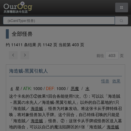
全部怪兽
约 11411 条结果 共 1142 页 当前第 403 页
前往
页
海造贼-黑翼引航人
怪兽
效果
4
星 /
ATK:
1000 /
DEF:
1000 /
恶魔
/
水
这个卡名的①②效果1回合各能使用1次。①：可以以「海造賊
－黒翼の水先人／海造贼-黑翼引航人」以外的自己墓地的1只
「海造賊／
海造贼
」怪兽为对象发动。将这张卡从手牌特殊召
唤，将对象怪兽加入手牌。这个回合，自己特殊召唤的只能是
「海造賊／
海造贼
」怪兽。②：这张卡从手牌或怪兽区送入墓
地的场合，可以以自己的魔法陷阱区的1张「海造賊／
海造贼