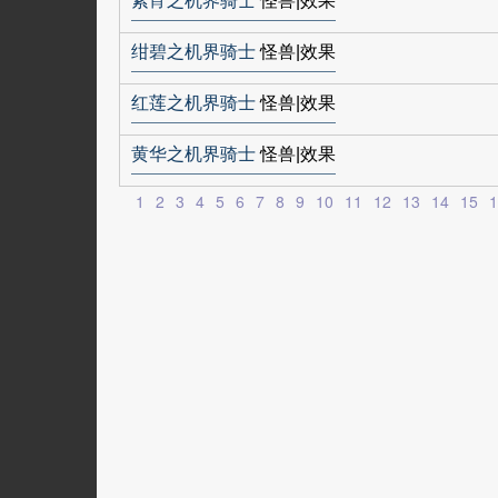
紫宵之机界骑士
怪兽|效果
绀碧之机界骑士
怪兽|效果
红莲之机界骑士
怪兽|效果
黄华之机界骑士
怪兽|效果
1
2
3
4
5
6
7
8
9
10
11
12
13
14
15
1