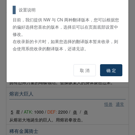
这张卡用战斗将对手怪兽破坏的场合，跳过下个对手回合的主
要阶段1。
设置说明
目前，我们提供 NW 与 CN 两种翻译版本，您可以根据您
食魂鱼
的偏好选择您喜欢的版本，选择后可以在页面底部设置中
怪兽
通常
修改。
4
星 /
ATK:
1200 /
DEF:
0 /
鱼
/
地
在收录新的卡片时，如果您选择的翻译版本暂未收录，则
一切都被谜团包围的超生命体。
会使用系统收录的翻译版本，还请见谅。
形体抓取者
怪兽
通常
取 消
确 定
5
星 /
ATK:
1200 /
DEF:
1700 /
机械
/
暗
拥有恐怖力量的蝴蝶领结。会操纵某人的身体袭击过来。
熔岩大巨人
怪兽
通常
5
星 /
ATK:
1000 /
DEF:
2200 /
炎
/
炎
从熔岩大地诞生的巨人。用熔岩拳攻击。
稀有金属骑士