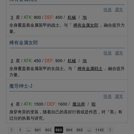
怪兽
通常
3
星 /
ATK:
900 /
DEF:
450 /
机械
/
地
全身覆盖着金属装甲的战士。与「
稀有金属女郎
」融合提升力
量。
稀有金属女郎
怪兽
通常
3
星 /
ATK:
450 /
DEF:
900 /
机械
/
地
全身覆盖着金属装甲的女战士。与「
稀有金属戦士
」融合提升
力量。
魔导绅士-J
怪兽
通常
4
星 /
ATK:
1500 /
DEF:
1600 /
魔法师
/
暗
身穿奇异的变装，随着自己的喜好行善或是作恶，对『美』有
过分的执着与讲究。
1
961
962
963
964
965
1142