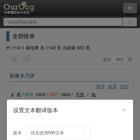
全部怪兽
约 11411 条结果 共 1142 页 当前第 963 页
前往
页
剧毒木乃伊
怪兽
效果
反转
4
星 /
ATK:
1000 /
DEF:
1800 /
不死
/
地
翻转：给予对手玩家500点伤害。
设置文本翻译版本
时间吞噬器
怪兽
效果
版本
6
星 /
ATK:
1900 /
DEF:
1700 /
机械
/
暗