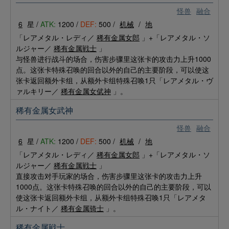
怪兽
融合
6
星 /
ATK:
1200 /
DEF:
500 /
机械
/
地
「レアメタル・レディ／
稀有金属女郎
」+「レアメタル・ソ
ルジャー／
稀有金属戦士
」
与怪兽进行战斗的场合，伤害步骤里这张卡的攻击力上升1000
点。这张卡特殊召唤的回合以外的自己的主要阶段，可以使这
张卡返回额外卡组，从额外卡组特殊召唤1只「レアメタル・ヴ
ァルキリー／
稀有金属女倵神
」。
稀有金属女武神
怪兽
融合
6
星 /
ATK:
1200 /
DEF:
500 /
机械
/
地
「レアメタル・レディ／
稀有金属女郎
」+「レアメタル・ソ
ルジャー／
稀有金属戦士
」
直接攻击对手玩家的场合，伤害步骤里这张卡的攻击力上升
1000点。这张卡特殊召唤的回合以外的自己的主要阶段，可以
使这张卡返回额外卡组，从额外卡组特殊召唤1只「レアメタ
ル・ナイト／
稀有金属骑士
」。
稀有金属戦士