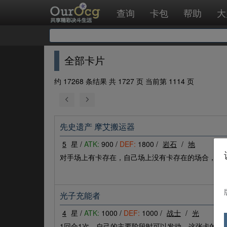
查询
卡包
帮助
大
全部卡片
约 17268 条结果 共 1727 页 当前第 1114 页
先史遗产 摩艾搬运器
5
星 /
ATK:
900 /
DEF:
1800 /
岩石
/
地
对手场上有卡存在，自己场上没有卡存在的场合，这
光子充能者
4
星 /
ATK:
1000 /
DEF:
1000 /
战士
/
光
1回合1次，自己的主要阶段时可以发动。这张卡的攻