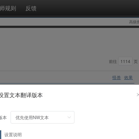
师规则
反馈
高级
前往
页
怪兽
效果
设置文本翻译版本
张卡可以从手牌特殊召唤。
版本
怪兽
效果
设置说明
击力直到下次自己的准备阶段时变为原攻击力的2倍。这个效果发动的