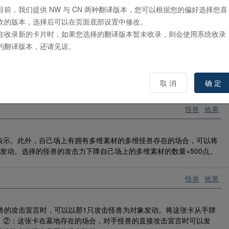
目前，我们提供 NW 与 CN 两种翻译版本，您可以根据您的偏好选择您喜
欢的版本，选择后可以在页面底部设置中修改。
在收录新的卡片时，如果您选择的翻译版本暂未收录，则会使用系统收录
怪兽
效果
的翻译版本，还请见谅。
。①：自己场上有攻击力2000以上的怪兽存在的场合，这张卡可以从手
入墓地的这张卡除外，以拥有多维素材的自己场上的1只多维怪兽为对
取 消
确 定
500。
怪兽
效果
表示。此外，自己场上有拥有多维素材的多维怪兽存在的场合，可以将
发动。选择的怪兽的攻击力下降自己场上的多维素材的数量×500点。
怪兽
效果
兽的攻击宣言时，可以以那1只攻击怪兽为对象发动。将这张卡从手牌
。②：这张卡在墓地存在的场合，对手怪兽的直接攻击宣言时可以发