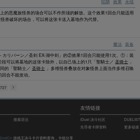
陷阱
效果
永续
以上的恶魔族怪兽的场合可以不作所须的解放。这个效果1回合只能适用
族怪兽破坏的场合，可以将这张卡送入墓地作为代替。
魔法
装备
－カリバーン／圣剑 EX-湖中剑」的②效果1回合只能使用1次。①：装
阶段可以将墓地的这张卡除外，以自己场上的1只「聖騎士／
圣骑士
」
不同的「聖騎士／
圣骑士
」多维怪兽叠放在对象怪兽上面当作多维召唤
的回合不能发动。
727
友情链接
搜索语法
iDuel 决斗社区
DUELIS
先导者卡牌资料
更多链接
SmdCn
游戏王决斗卡片资料查询，卡组分享