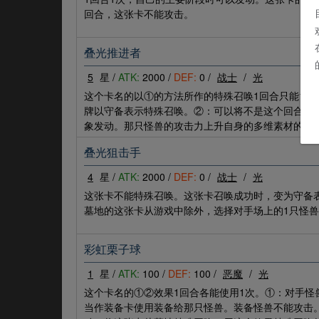
回合，这张卡不能攻击。
叠光推进者
5
星 /
ATK:
2000 /
DEF:
0 /
战士
/
光
这个卡名的以①的方法所作的特殊召唤1回合只能1次
牌以守备表示特殊召唤。②：可以将不是这个回合送
象发动。那只怪兽的攻击力上升自身的多维素材的数量×
叠光狙击手
4
星 /
ATK:
2000 /
DEF:
0 /
战士
/
光
这张卡不能特殊召唤。这张卡召唤成功时，变为守备
墓地的这张卡从游戏中除外，选择对手场上的1只怪兽
彩虹栗子球
1
星 /
ATK:
100 /
DEF:
100 /
恶魔
/
光
这个卡名的①②效果1回合各能使用1次。①：对手怪
当作装备卡使用装备给那只怪兽。装备怪兽不能攻击