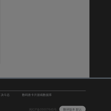
T 决斗志
数码兽卡片游戏数据库
闽ICP备05007645号
翻译版本 默认