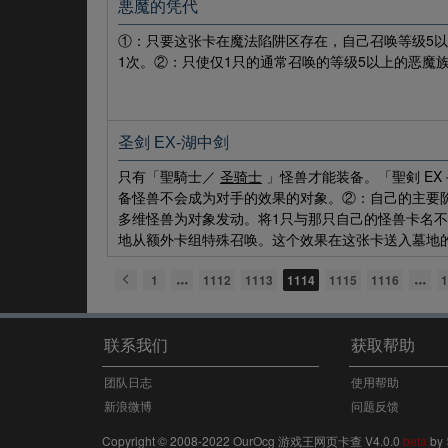
悪魔的凭代
①：只要这张卡在魔法陷阱区存在，自己召唤等级5
1次。②：只使仅1只的通常召唤的等级5以上的恶魔
圣剑 EX-湖中剑
只有「聖騎士／
圣骑士
」怪兽才能装备。「聖剣 EX
备怪兽不会成为对手的效果的对象。②：自己的主要
多维怪兽为对象发动。将1只与那只自己的怪兽卡名
地从额外卡组特殊召唤。这个效果在这张卡送入墓地
1
1112
1113
1114
1115
1116
1
联系我们
获取帮助
团队日志
使用帮助
新浪微博
问题反馈
Copyright © 2008-2022 OurOcg 游戏王网页卡查 V4.0.0
beta
by