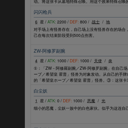
动。将这张卡从墓地特殊召唤。用这个效果特殊召唤
闪闪枪兵
6
星 /
ATK:
2200 /
DEF:
800 /
战士
/
地
对手场上有怪兽存在，自己场上没有怪兽存在的场合
己在每次结束阶段受到500点伤害。
ZW-阿修罗副腕
4
星 /
ATK:
1000 /
DEF:
1000 /
天使
/
炎
①：「ZW－阿修羅副腕／ZW-阿修罗副腕」在自己
ープ／希望皇 霍普」怪兽为对象发动。从自己的手牌
的「希望皇ホープ／希望皇 霍普」怪兽。③：这张卡
白尘妖
1
星 /
ATK:
0 /
DEF:
1000 /
恶魔
/
光
细小的恶魔，尘妖一族中的白色家伙。似乎为这连自