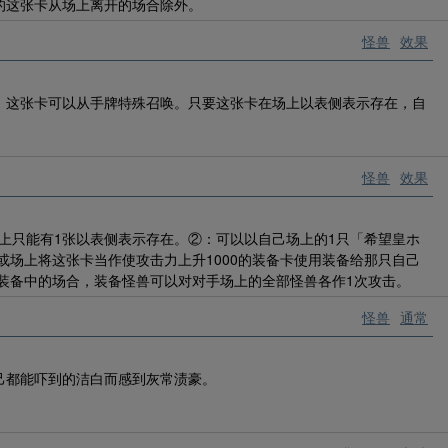
的这张卡从场上离开的场合除外。
怪兽
效果
，这张卡可以从手牌特殊召唤。只要这张卡在场上以表侧表示存在，自
怪兽
效果
场上只能有1张以表侧表示存在。②：可以以自己场上的1只「希望皇ホ
或场上将这张卡当作使攻击力上升1000的装备卡使用装备给那只自己
装备中的场合，装备怪兽可以对对手场上的全部怪兽各作1次攻击。
怪兽
通常
己都能吓到的洁白而感到灰常渍豪。