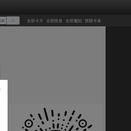
全部卡片
全部怪兽
全部魔陷
禁限卡表
搜索