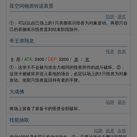
亚空间物质转送装置
陷阱
通常
①：可以以自己场上的1只表侧表示怪兽为对象发动。将那只自
己的表侧表示怪兽直到结束阶段除外。
帝王滑翔龙
怪兽
效果
6
星 /
ATK:
2400 /
DEF:
2200 /
龙
/
光
①：这张卡不会被与攻击力相同的怪兽所作的战斗破坏。②：
这张卡被破坏并送入墓地的场合，必定以场上的1只怪兽为对象
发动。使那只怪兽返回持有者的手牌。
大成佛
陷阱
通常
将场上装备了装备卡的怪兽全部破坏。
技能抽取
陷阱
效果
永续
支付1000LP才可以发动这张卡。①：只要这张卡在魔法陷阱区