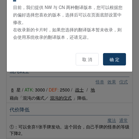
目前，我们提供 NW 与 CN 两种翻译版本，您可以根据您
被异次元吸了进去的悲哀哥布林。但是，现在为了新目标而每
天都在努力。
的偏好选择您喜欢的版本，选择后可以在页面底部设置中
修改。
魔蜥义豪
在收录新的卡片时，如果您选择的翻译版本暂未收录，则
怪兽
通常
会使用系统收录的翻译版本，还请见谅。
4
星 /
ATK:
1850 /
DEF:
1000 /
爬虫类
/
水
曾经有着邪恶的心，但是与某人相遇之后正义之心得以觉醒的
取 消
确 定
年轻恶魔。
混沌戦士
怪兽
效果
仪式
8
星 /
ATK:
3000 /
DEF:
2500 /
战士
/
地
藉由「混沌の儀式／
混沌的仪式
」降临。
代价降低
魔法
通常
①：可以舍弃1张手牌发动。这个回合，自己手牌的怪兽的等级
下降2。