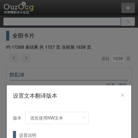
全部卡片
约 17268 条结果 共 1727 页 当前第 1638 页
前往
页
扰乱绿
怪兽
通常
2
星 /
ATK:
0 /
DEF:
1000 /
兽
/
光
设置文本翻译版本
被说是会不择手段地妨碍别人的扰乱三人组的一员。据说三个
到齐的话就会有什么事情发生。
版本
异次元驯兽师
怪兽
通常
设置说明
1
星 /
ATK:
100 /
DEF:
2000 /
恶魔
/
暗