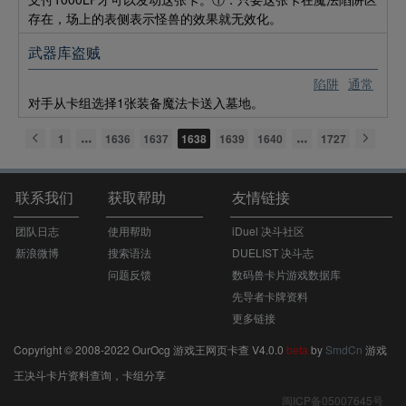
存在，场上的表侧表示怪兽的效果就无效化。
武器库盗贼
陷阱
通常
对手从卡组选择1张装备魔法卡送入墓地。
1
1636
1637
1638
1639
1640
1727
联系我们
获取帮助
友情链接
团队日志
使用帮助
iDuel 决斗社区
新浪微博
搜索语法
DUELIST 决斗志
问题反馈
数码兽卡片游戏数据库
先导者卡牌资料
更多链接
Copyright © 2008-2022 OurOcg 游戏王网页卡查 V4.0.0
beta
by
SmdCn
游戏
王决斗卡片资料查询，卡组分享
闽ICP备05007645号