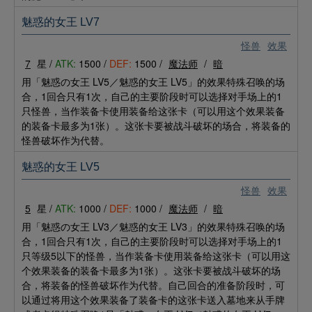
魅惑的女王 LV7
怪兽
效果
7
星 /
ATK:
1500 /
DEF:
1500 /
魔法师
/
暗
用「魅惑の女王 LV5／魅惑的女王 LV5」的效果特殊召唤的场
合，1回合只有1次，自己的主要阶段时可以选择对手场上的1
只怪兽，当作装备卡使用装备给这张卡（可以用这个效果装备
的装备卡最多为1张）。这张卡要被战斗破坏的场合，将装备的
怪兽破坏作为代替。
魅惑的女王 LV5
怪兽
效果
5
星 /
ATK:
1000 /
DEF:
1000 /
魔法师
/
暗
用「魅惑の女王 LV3／魅惑的女王 LV3」的效果特殊召唤的场
合，1回合只有1次，自己的主要阶段时可以选择对手场上的1
只等级5以下的怪兽，当作装备卡使用装备给这张卡（可以用这
个效果装备的装备卡最多为1张）。这张卡要被战斗破坏的场
合，将装备的怪兽破坏作为代替。自己回合的准备阶段时，可
以通过将用这个效果装备了装备卡的这张卡送入墓地来从手牌