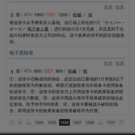
怪兽
效果
5
星 /
ATK:
1900 /
DEF:
1200 /
机械
/
地
将这张卡从手牌舍弃入墓地。自己场上存在的1只「サイバー・
オーガ／
电子食人魔
」进行的战斗仅1次无效，并且直到下次
战斗结束时攻击力上升2000点。这个效果在对手的回合也能发
动。
电子黑暗骨
怪兽
效果
4
星 /
ATK:
800 /
DEF:
800 /
机械
/
暗
①：这张卡召唤成功的场合，必定以自己墓地的1只等级3以下
的龙族怪兽为对象发动。将那只龙族怪兽当作装备卡使用装备
给这张卡。②：这张卡的攻击力上升用这张卡的效果装备的怪
兽的攻击力数值。③：这张卡用战斗将对手怪兽破坏的场合必
定发动。给予对手300伤害。④：这张卡要被战斗破坏的场
合，将用这张卡的效果装备的怪兽破坏作为代替。
1
1524
1525
1526
1527
1528
1727