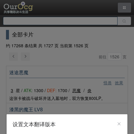
全部卡片
约 17268 条结果 共 1727 页 当前第 1526 页
前往
页
迷途悪魔
怪兽
效果
3
星 /
ATK:
1300 /
DEF:
1700 /
恶魔
/
炎
这张卡被战斗破坏并送入墓地时，双方恢复800LP。
漆黑的魔王 LV8
怪兽
效果
设置文本翻译版本
8
星 /
ATK:
2800 /
DEF:
900 /
恶魔
/
地