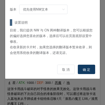
用「漆黒の魔王 LV6／漆黑的魔王 LV6」的效果特殊召唤的场
合，这张卡用战斗破坏的对手怪兽的效果无效化并从游戏中除
版本
外。
漆黑的魔王 LV6
设置说明
怪兽
效果
目前，我们提供 NW 与 CN 两种翻译版本，您可以根据您
6
星 /
ATK:
1700 /
DEF:
600 /
恶魔
/
地
的偏好选择您喜欢的版本，选择后可以在页面底部设置中
用「漆黒の魔王 LV4／漆黑的魔王 LV4」的效果特殊召唤的场
修改。
合，这张卡用战斗破坏的对手怪兽的效果无效化。用这个效果
在收录新的卡片时，如果您选择的翻译版本暂未收录，则
将对手怪兽的效果无效化的下次自己回合的准备阶段时，可以
会使用系统收录的翻译版本，还请见谅。
通过将这张卡送入墓地来从手牌或者卡组特殊召唤1只「漆黒の
魔王 LV8／漆黑的魔王 LV8」。
漆黑的魔王 LV4
取 消
确 定
怪兽
效果
4
星 /
ATK:
1000 /
DEF:
300 /
恶魔
/
地
这张卡用战斗破坏的对手怪兽的效果无效化。这张卡用战斗将
怪兽破坏的下次自己回合的准备阶段时，可以通过将这张卡送
入墓地来从手牌或者卡组特殊召唤1只「漆黒の魔王 LV6／漆黑
的魔王 LV6」。