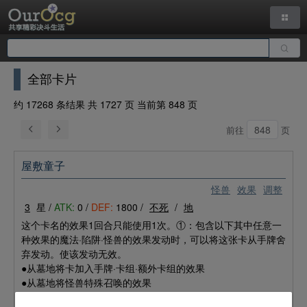
全部卡片
约 17268 条结果 共 1727 页 当前第 848 页
前往
页
屋敷童子
怪兽
效果
调整
3
星 /
ATK:
0 /
DEF:
1800 /
不死
/
地
这个卡名的效果1回合只能使用1次。①：包含以下其中任意一
种效果的魔法·陷阱·怪兽的效果发动时，可以将这张卡从手牌舍
弃发动。使该发动无效。
●从墓地将卡加入手牌·卡组·额外卡组的效果
●从墓地将怪兽特殊召唤的效果
●从墓地将卡除外的效果