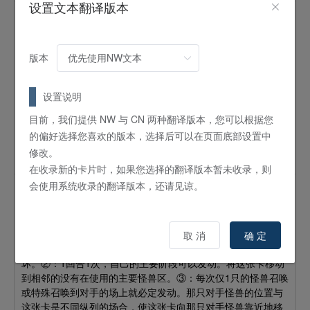
设置文本翻译版本
铁骑龙 提亚玛顿
怪兽
效果
特殊召唤
4
星 /
ATK:
2000 /
DEF:
0 /
龙
/
暗
版本
这张卡不能通常召唤，只有用这张卡的①效果才能特殊召唤。
这个卡名的①效果1回合只能使用1次。①：有3张以上的卡在
设置说明
相同纵列存在的场合可以发动。将这张卡从手牌特殊召唤。这
目前，我们提供 NW 与 CN 两种翻译版本，您可以根据您
个效果在对手的回合也能发动。②：这张卡特殊召唤成功的场
合必定发动。将与这张卡相同纵列的其他卡全部破坏。③：只
的偏好选择您喜欢的版本，选择后可以在页面底部设置中
要这张卡在怪兽区存在，不能使用与这张卡相同纵列的没有在
修改。
使用的区域。
在收录新的卡片时，如果您选择的翻译版本暂未收录，则
会使用系统收录的翻译版本，还请见谅。
平衡侵略者
怪兽
效果
调整
5
星 /
ATK:
2200 /
DEF:
0 /
爬虫类
/
暗
取 消
确 定
①：这张卡在中央以外的主要怪兽区召唤或特殊召唤的场合破
坏。②：1回合1次，自己的主要阶段可以发动。将这张卡移动
到相邻的没有在使用的主要怪兽区。③：每次仅1只的怪兽召唤
或特殊召唤到对手的场上就必定发动。那只对手怪兽的位置与
这张卡是不同纵列的场合，使这张卡向那只对手怪兽靠近地移