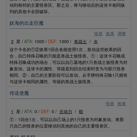
动到相邻的主要怪兽区。那之后，将与移动后的这张卡相同纵
列的其他卡全部破坏。
妖海的出走巨魔
怪兽
效果
调整
3
星 /
ATK:
1000 /
DEF:
1300 /
兽战士
/
水
这个卡名的①②效果1回合各能使用1次，发动这些效果的回
合，自己特殊召唤的只能是兽战士族怪兽。①：这张卡召唤或
特殊召唤成功的场合，可以以自己墓地的1只兽战士族怪兽为对
象发动。这张卡的属性、等级直到回合结束时变为与那只怪兽
相同。②：自己的主要阶段可以发动。从手牌特殊召唤1只拥有
与这张卡相同的属性、等级的兽战士族怪兽。
传送使魔
怪兽
效果
1
星 /
ATK:
0 /
DEF:
0 /
念动力
/
暗
①：1回合1次，可以以自己场上的1只怪兽为对象发动。将那
只自己的怪兽的位置移动到其他的自己的主要怪兽区。