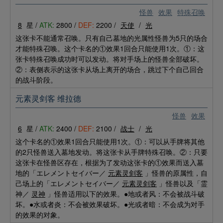
怪兽
效果
特殊召唤
8
星 /
ATK:
2800 /
DEF:
2200 /
天使
/
光
这张卡不能通常召唤。只有自己墓地的光属性怪兽为5只的场合
才能特殊召唤。这个卡名的①效果1回合只能使用1次。①：这
张卡特殊召唤成功时可以发动。将对手场上的怪兽全部破坏。
②：表侧表示的这张卡从场上离开的场合，跳过下个自己回合
的战斗阶段。
元素灵剑客 维拉德
怪兽
效果
6
星 /
ATK:
2400 /
DEF:
2100 /
战士
/
光
这个卡名的①效果1回合只能使用1次。①：可以从手牌将其他
的2只怪兽送入墓地发动。将这张卡从手牌特殊召唤。②：只要
这张卡在怪兽区存在，根据为了发动这张卡的①效果而送入墓
地的「エレメントセイバー／
元素灵剑客
」怪兽的原属性，自
己场上的「エレメントセイバー／
元素灵剑客
」怪兽以及「霊
神／
灵神
」怪兽适用以下的效果。●地或者风：不会被战斗破
坏。●水或者炎：不会被效果破坏。●光或者暗：不会成为对手
的效果的对象。