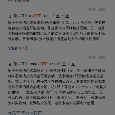
番猫-戴表猫
怪兽
效果
1
星 /
ATK:
0 /
DEF:
1800 /
兽
/
地
这个卡名的①②效果1回合各能使用1次。①：自己场上没有怪
兽存在的场合可以发动。将这张卡从手牌特殊召唤。②：这张
卡特殊召唤成功的自己回合的结束阶段可以将场上的这张卡除
外发动。从卡组选1张永续魔法卡盖放到自己的魔法陷阱区。
太阳电池人
怪兽
效果
4
星 /
ATK:
1500 /
DEF:
1500 /
雷
/
光
这个卡名的①②③效果1回合各能使用1次。①：这张卡召唤或
特殊召唤成功的场合可以发动。从卡组将1只雷族怪兽送入墓
地。②：这张卡已在怪兽区存在的状态下，有雷族怪兽召唤或
特殊召唤的场合必定发动。将1只「電池メントークン／电池人
衍生物」（雷族·光·1星·攻/守0）特殊召唤到自己的场上。③：
可以以自己场上或墓地的1只「電池メン／
电池人
」效果怪兽
为对象发动。直到结束阶段，这张卡当作其同名卡使用。
光灵神 福斯欧拉吉