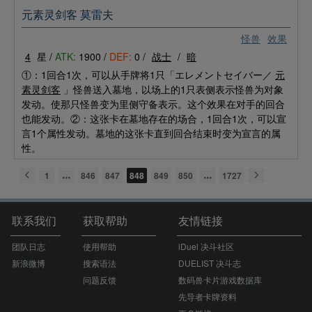
元素灵剑客 莫雷夫
怪兽
效果
4
星 /
ATK:
1900 /
DEF:
0 /
战士
/
暗
①：1回合1次，可以从手牌将1只「エレメントセイバー／
元
素灵剑客
」怪兽送入墓地，以场上的1只表侧表示怪兽为对象
发动。使那只怪兽变为里侧守备表示。这个效果在对手的回合
也能发动。②：这张卡在墓地存在的场合，1回合1次，可以宣
言1个属性发动。墓地的这张卡直到回合结束时变为宣言的属
性。
1
846
847
848
849
850
1727
联系我们
获取帮助
友情链接
团队日志
使用帮助
iDuel 决斗社区
新浪微博
搜索语法
DUELIST 决斗志
问题反馈
数码兽卡片游戏数据库
先导者卡牌资料