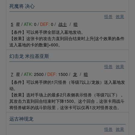
死魔将 决心
怪兽
效果
5
星 /
ATK:
0 /
DEF:
0 /
战士
/
暗
【条件】可以将手牌全部送入墓地发动。
【效果】这张卡的攻击力直到回合结束时上升[这个效果的条件
送入墓地的卡的数量]×600。
幻击龙 米拉基亚斯
怪兽
效果
7
星 /
ATK:
2500 /
DEF:
1500 /
龙
/
暗
【条件】可以将手牌的1只怪兽（等级7以上/龙族）送入墓地发
动。
【效果】选对手场上的最多2只表侧表示怪兽（等级7以下），
其攻击力直到回合结束时下降1500。这个回合，这张卡用战斗
将怪兽破坏的战斗阶段里，这张卡可以仅再1次对怪兽攻击。
远古神现龙
怪兽
效果