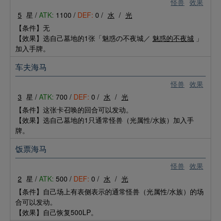
怪兽
效果
5
星 /
ATK:
1100 /
DEF:
0 /
水
/
光
【条件】无
【效果】选自己墓地的1张「魅惑の不夜城／
魅惑的不夜城
」
加入手牌。
车夫海马
怪兽
效果
3
星 /
ATK:
700 /
DEF:
0 /
水
/
光
【条件】这张卡召唤的回合可以发动。
【效果】选自己墓地的1只通常怪兽（光属性/水族）加入手
牌。
饭票海马
怪兽
效果
2
星 /
ATK:
500 /
DEF:
0 /
水
/
光
【条件】自己场上有表侧表示的通常怪兽（光属性/水族）的场
合可以发动。
【效果】自己恢复500LP。