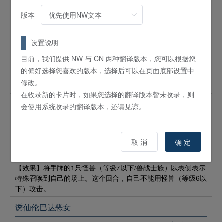
怪兽
效果
版本
8
星 /
ATK:
2300 /
DEF:
2000 /
兽战士
/
地
【条件】可以将自己场上的2只表侧表示怪兽（等级4以下/兽战
士族）送入墓地发动。
设置说明
【效果】这张卡的攻击力直到回合结束时上升[因这个效果的条
目前，我们提供 NW 与 CN 两种翻译版本，您可以根据您
件送入墓地的怪兽的等级的合计]×100。这个回合，自己只能用
的偏好选择您喜欢的版本，选择后可以在页面底部设置中
这张卡攻击且只能攻击攻击表示怪兽，可以对对手怪兽全部各
修改。
作1次攻击。
在收录新的卡片时，如果您选择的翻译版本暂未收录，则
兽机界 三轮车狐狸
会使用系统收录的翻译版本，还请见谅。
怪兽
效果
2
星 /
ATK:
400 /
DEF:
900 /
兽战士
/
地
取 消
确 定
【条件】这张卡召唤的回合，对手场上的怪兽为3只的场合可以
发动。
【效果】将手牌的1只怪兽（等级7以下/兽战士族）以表侧表示
特殊召唤到自己的场上。这个回合，自己不能用怪兽（等级6以
下）攻击。
诱仙伦巴达恶女