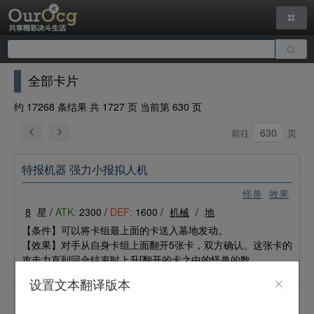
全部卡片
约 17268 条结果 共 1727 页 当前第 630 页
前往
页
特报机器 强力小报拟人机
怪兽
效果
8
星 /
ATK:
2300 /
DEF:
1600 /
机械
/
地
【条件】可以将卡组最上面的卡送入墓地发动。
【效果】对手从自身卡组上面翻开5张卡，双方确认。这张卡的
攻击力直到回合结束时上升[翻开的卡之中的怪兽的数
量]×100。对手将翻开的卡按照喜欢的顺序返回卡组下面。
设置文本翻译版本
兽机界霸者 战王卡车狮虎王