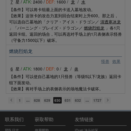
7
星 /
ATK:
2400 /
DEF:
1600 /
龙
/
水
【条件】可以将卡组最上面的卡送入墓地发动。
【效果】这张卡的攻击力直到回合结束时上升600。那之后，
可以选自己墓地的「クリア・アイス・ドラゴン／
清透寒冰龙
」「バーニング・ブレイズ・ドラゴン／
燃烧烈焰龙
」各1只
返回卡组。返回的场合，可以再选对手场上的1只表侧表示怪兽
（守备力1500以下）破坏。
燃烧烈焰龙
怪兽
效果
6
星 /
ATK:
1800 /
DEF:
0 /
龙
/
炎
【条件】可以使自己墓地的1只怪兽（等级5以下/龙族）返回卡
组下面发动。
【效果】将对手场上的表侧表示的场地魔法卡破坏。
1
628
629
630
631
632
1727
联系我们
获取帮助
友情链接
团队日志
使用帮助
iDuel 决斗社区