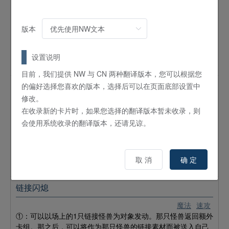
魔法
速攻
①：「雪沓の 跡追うひとつ またひとつ／追循着 雪中的脚印
版本
步步走」以外的卡被送入墓地的场合可以发动。将自己墓地的
最多5张卡以里侧除外。那之后，自己的除外状态的里侧的卡有
7张以上存在的场合，对手尽可能多地选自身墓地的最多5张卡
设置说明
以里侧除外。
目前，我们提供 NW 与 CN 两种翻译版本，您可以根据您
的偏好选择您喜欢的版本，选择后可以在页面底部设置中
共界神渊体
修改。
魔法
速攻
在收录新的卡片时，如果您选择的翻译版本暂未收录，则
这个卡名的卡1回合只能发动1张。①：可以以衍生物以外的对
会使用系统收录的翻译版本，还请见谅。
手场上的1只表侧表示怪兽为对象发动（对手不能对应这张卡的
发动来发动对象怪兽的效果）。从手牌·卡组·额外卡组将1只种
族·属性·攻击力之内有2个以上与对象怪兽相同的怪兽效果无效
地特殊召唤，对象怪兽的效果无效。用这个效果特殊召唤的怪
取 消
确 定
兽与对象怪兽卡名相同的场合，可以再将那2只以里侧除外。
链接闪熄
魔法
速攻
①：可以以场上的1只链接怪兽为对象发动。那只怪兽返回额外
卡组。那之后，可以将作为那只怪兽的链接素材而被送入自己