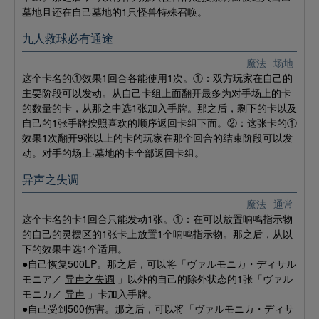
墓地且还在自己墓地的1只怪兽特殊召唤。
九人救球必有通途
魔法
场地
这个卡名的①效果1回合各能使用1次。①：双方玩家在自己的
主要阶段可以发动。从自己卡组上面翻开最多为对手场上的卡
的数量的卡，从那之中选1张加入手牌。那之后，剩下的卡以及
自己的1张手牌按照喜欢的顺序返回卡组下面。②：这张卡的①
效果1次翻开9张以上的卡的玩家在那个回合的结束阶段可以发
动。对手的场上·墓地的卡全部返回卡组。
异声之失调
魔法
通常
这个卡名的卡1回合只能发动1张。①：在可以放置响鸣指示物
的自己的灵摆区的1张卡上放置1个响鸣指示物。那之后，从以
下的效果中选1个适用。
●自己恢复500LP。那之后，可以将「ヴァルモニカ・ディサル
モニア／
异声之失调
」以外的自己的除外状态的1张「ヴァル
モニカ／
异声
」卡加入手牌。
●自己受到500伤害。那之后，可以将「ヴァルモニカ・ディサ