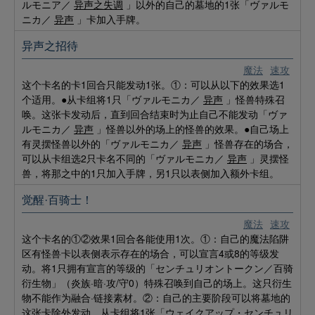
ルモニア／
异声之失调
」以外的自己的墓地的1张「ヴァルモ
ニカ／
异声
」卡加入手牌。
异声之招待
魔法
速攻
这个卡名的卡1回合只能发动1张。①：可以从以下的效果选1
个适用。●从卡组将1只「ヴァルモニカ／
异声
」怪兽特殊召
唤。这张卡发动后，直到回合结束时为止自己不能发动「ヴァ
ルモニカ／
异声
」怪兽以外的场上的怪兽的效果。●自己场上
有灵摆怪兽以外的「ヴァルモニカ／
异声
」怪兽存在的场合，
可以从卡组选2只卡名不同的「ヴァルモニカ／
异声
」灵摆怪
兽，将那之中的1只加入手牌，另1只以表侧加入额外卡组。
觉醒·百骑士！
魔法
速攻
这个卡名的①②效果1回合各能使用1次。①：自己的魔法陷阱
区有怪兽卡以表侧表示存在的场合，可以宣言4或8的等级发
动。将1只拥有宣言的等级的「センチュリオントークン／百骑
衍生物」（炎族·暗·攻/守0）特殊召唤到自己的场上。这只衍生
物不能作为融合·链接素材。②：自己的主要阶段可以将墓地的
这张卡除外发动。从卡组将1张「ウェイクアップ・センチュリ