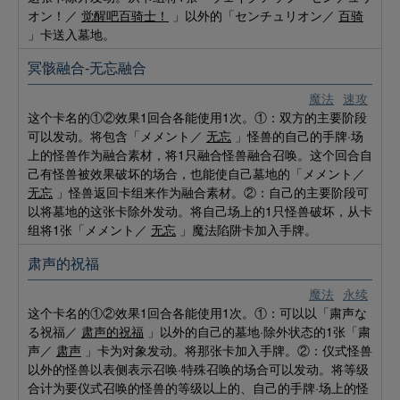
オン！／
觉醒吧百骑士！
」以外的「センチュリオン／
百骑
」卡送入墓地。
冥骸融合-无忘融合
魔法
速攻
这个卡名的①②效果1回合各能使用1次。①：双方的主要阶段
可以发动。将包含「メメント／
无忘
」怪兽的自己的手牌·场
上的怪兽作为融合素材，将1只融合怪兽融合召唤。这个回合自
己有怪兽被效果破坏的场合，也能使自己墓地的「メメント／
无忘
」怪兽返回卡组来作为融合素材。②：自己的主要阶段可
以将墓地的这张卡除外发动。将自己场上的1只怪兽破坏，从卡
组将1张「メメント／
无忘
」魔法陷阱卡加入手牌。
肃声的祝福
魔法
永续
这个卡名的①②效果1回合各能使用1次。①：可以以「粛声な
る祝福／
肃声的祝福
」以外的自己的墓地·除外状态的1张「粛
声／
肃声
」卡为对象发动。将那张卡加入手牌。②：仪式怪兽
以外的怪兽以表侧表示召唤·特殊召唤的场合可以发动。将等级
合计为要仪式召唤的怪兽的等级以上的、自己的手牌·场上的怪