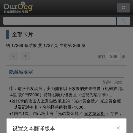
全部卡片
约 17268 条结果 共 1727 页 当前第 266 页
前往
页
隐藏城要塞
陷阱
永续
①：这张卡发动后，变为拥有以下效果的效果怪兽（机械族·地
·4星·攻0/守2000）特殊召唤到怪兽区（也视为陷阱卡）。
●这张卡的攻击力上升自己场上的「光の黄金櫃／
光之黄金柜
」以及记述有其卡名的怪兽的数量×1000。
●1回合1次，自己场上有「光の黄金櫃／
光之黄金柜
」存在，
对手怪兽的攻击宣言时可以发动。将那只怪兽破坏。
设置文本翻译版本
追循着 雪中的脚印 步步走