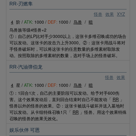
RR-刃燃隼
怪兽
效果
XYZ
4
阶 /
ATK:
1000 /
DEF:
1000 /
鸟兽
/
暗
鸟兽族等级4怪兽×2
①：自己的LP比对手少3000以上，这张卡多维召唤成功的场合
可以发动。这张卡的攻击力上升3000。②：这张卡用战斗将对
手怪兽破坏时，可以将这张卡的任意数量的多维素材取除发
动。按照取除的多维素材的数量，选对手场上的怪兽破坏。
RR-汽油弹伯龙
怪兽
效果
4
星 /
ATK:
1000 /
DEF:
1000 /
鸟兽
/
暗
①：1回合1次，自己的主要阶段可以发动。给予对手600伤
害。这个效果发动后，直到回合结束时自己不能发动「
RR
」
怪兽以外的怪兽的效果。②：这张卡被战斗破坏并送入墓地时
可以发动。从卡组特殊召唤1只「
RR
」怪兽。用这个效果特殊
召唤的怪兽的效果无效化。
娱乐伙伴 可恩