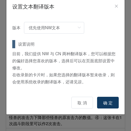
设置文本翻译版本
烈焰火星
怪兽
效果
8
星 /
ATK:
2600 /
DEF:
2200 /
炎
/
炎
版本
这个卡名的②效果1回合只能使用1次。①：这张卡在手牌·墓地
存在的场合，可以从自己的墓地将这张卡以外的3只怪兽除外发
动。将这张卡特殊召唤。这个效果发动后，直到回合结束时为
设置说明
止自己不能特殊召唤怪兽。②：自己的主要阶段1可以将这张卡
目前，我们提供 NW 与 CN 两种翻译版本，您可以根据您
以外的自己场上的怪兽全部送入墓地发动。给予对手送入墓地
的偏好选择您喜欢的版本，选择后可以在页面底部设置中
的怪兽的数量×500伤害。
修改。
轻盈水星
在收录新的卡片时，如果您选择的翻译版本暂未收录，则
会使用系统收录的翻译版本，还请见谅。
怪兽
效果
8
星 /
ATK:
2000 /
DEF:
2000 /
水
/
水
①：这张卡高等召唤成功时可以发动。场上的怪兽全部变为表
取 消
确 定
侧攻击表示。②：这张卡可以将3只怪兽解放作召唤。③：只要
用这张卡的②的方法召唤的这张卡在怪兽区存在，对手场上的
怪兽的攻击力下降那些怪兽的原攻击力的数值。④：这张卡在1
次战斗阶段里可以作2次攻击。