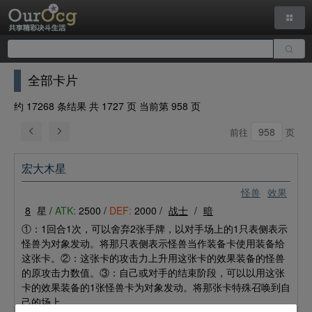
全部卡片
约 17268 条结果 共 1727 页 当前第 958 页
前往
页
宏大木星
怪兽
效果
8
星 /
ATK:
2500 /
DEF:
2000 /
战士
/
暗
①：1回合1次，可以舍弃2张手牌，以对手场上的1只表侧表示
怪兽为对象发动。将那只表侧表示怪兽当作装备卡使用装备给
这张卡。②：这张卡的攻击力上升用这张卡的效果装备的怪兽
的原攻击力数值。③：自己或对手的结束阶段，可以以用这张
卡的效果装备的1张怪兽卡为对象发动。将那张卡特殊召唤到自
己的场上。