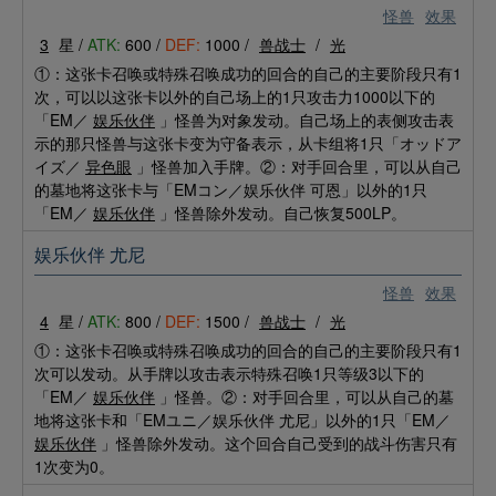
怪兽
效果
3
星 /
ATK:
600 /
DEF:
1000 /
兽战士
/
光
①：这张卡召唤或特殊召唤成功的回合的自己的主要阶段只有1
次，可以以这张卡以外的自己场上的1只攻击力1000以下的
「EM／
娱乐伙伴
」怪兽为对象发动。自己场上的表侧攻击表
示的那只怪兽与这张卡变为守备表示，从卡组将1只「オッドア
イズ／
异色眼
」怪兽加入手牌。②：对手回合里，可以从自己
的墓地将这张卡与「EMコン／娱乐伙伴 可恩」以外的1只
「EM／
娱乐伙伴
」怪兽除外发动。自己恢复500LP。
娱乐伙伴 尤尼
怪兽
效果
4
星 /
ATK:
800 /
DEF:
1500 /
兽战士
/
光
①：这张卡召唤或特殊召唤成功的回合的自己的主要阶段只有1
次可以发动。从手牌以攻击表示特殊召唤1只等级3以下的
「EM／
娱乐伙伴
」怪兽。②：对手回合里，可以从自己的墓
地将这张卡和「EMユニ／娱乐伙伴 尤尼」以外的1只「EM／
娱乐伙伴
」怪兽除外发动。这个回合自己受到的战斗伤害只有
1次变为0。