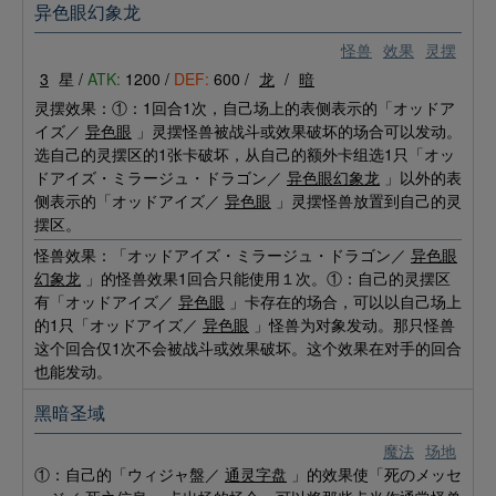
异色眼幻象龙
怪兽
效果
灵摆
3
星 /
ATK:
1200 /
DEF:
600 /
龙
/
暗
灵摆效果：①：1回合1次，自己场上的表侧表示的「オッドア
イズ／
异色眼
」灵摆怪兽被战斗或效果破坏的场合可以发动。
选自己的灵摆区的1张卡破坏，从自己的额外卡组选1只「オッ
ドアイズ・ミラージュ・ドラゴン／
异色眼幻象龙
」以外的表
侧表示的「オッドアイズ／
异色眼
」灵摆怪兽放置到自己的灵
摆区。
怪兽效果：「オッドアイズ・ミラージュ・ドラゴン／
异色眼
幻象龙
」的怪兽效果1回合只能使用１次。①：自己的灵摆区
有「オッドアイズ／
异色眼
」卡存在的场合，可以以自己场上
的1只「オッドアイズ／
异色眼
」怪兽为对象发动。那只怪兽
这个回合仅1次不会被战斗或效果破坏。这个效果在对手的回合
也能发动。
黑暗圣域
魔法
场地
①：自己的「ウィジャ盤／
通灵字盘
」的效果使「死のメッセ