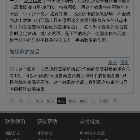
ージ／
死之信息
」卡出场的场合，可以将那些卡当作通常怪兽
（恶魔族·暗·1星·攻/守0）特殊召唤。用这个效果特殊召唤的卡
不受「ウィジャ盤／
通灵字盘
」以外的卡的效果影响，不会成
为攻击对象（自己场上只有适用这个效果的怪兽存在的状态中
对手的攻击变为对自己的直接攻击）。②：对手怪兽的攻击宣
言时必定发动。抛1次硬币。是正面的场合，使那次攻击无效，
给予对手那只对手怪兽的攻击力一半的数值的伤害。
被埋葬的祭品
魔法
通常
①：这个回合，自己进行需要解放2只怪兽的高等召唤的场合只
有1次，可以不解放2只怪兽而是从自己和对手的墓地各将1只
怪兽除外来高等召唤。这个效果发动后，直到回合结束时自己
不能特殊召唤怪兽。
1
956
957
958
959
960
1727
联系我们
获取帮助
友情链接
团队日志
使用帮助
iDuel 决斗社区