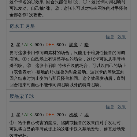
这个卡名的①效果1回合只能使用1次。①：这张卡同调召唤时
可以发动。自己抽1张。②：这张卡可以对特殊召唤的对手怪兽
全部各作1次攻击。
奇术王 月星
怪兽
效果
3
星 /
ATK:
900 /
DEF:
600 /
恶魔
/
暗
要将这张卡用作同调素材的场合，只能用于暗属性怪兽的同调
召唤。①：自己场上有调整存在的场合，这张卡可以从手牌特
殊召唤。②：这张卡召唤·特殊召唤的场合，可以以自己的场上
（表侧表示）·墓地的1只怪兽为对象发动。这张卡的等级直到
回合结束时为止变为与那只怪兽相同。这个效果发动后，直到
回合结束时自己不能作同调召唤以外的特殊召唤。
废品栗子球
怪兽
效果
1
星 /
ATK:
300 /
DEF:
200 /
机械
/
地
①：给予自己伤害的魔法、陷阱或怪兽的效果由对手发动时，
可以将自己的手牌或场上的这张卡送入墓地发动。使其发动无
效并破坏。