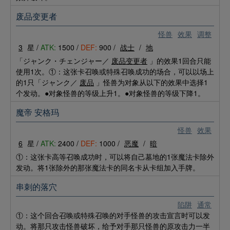
废品变更者
怪兽
效果
调整
3
星 /
ATK:
1500 /
DEF:
900 /
战士
/
地
「ジャンク・チェンジャー／
废品变更者
」的效果1回合只能
使用1次。①：这张卡召唤或特殊召唤成功的场合，可以以场上
的1只「ジャンク／
废品
」怪兽为对象从以下的效果中选择1
个发动。●对象怪兽的等级上升1。●对象怪兽的等级下降1。
魔帝 安格玛
怪兽
效果
6
星 /
ATK:
2400 /
DEF:
1000 /
恶魔
/
暗
①：这张卡高等召唤成功时，可以将自己墓地的1张魔法卡除外
发动。将1张除外的那张魔法卡的同名卡从卡组加入手牌。
串刺的落穴
陷阱
通常
①：这个回合召唤或特殊召唤的对手怪兽的攻击宣言时可以发
动。将那只攻击怪兽破坏，给予对手那只怪兽的原攻击力一半