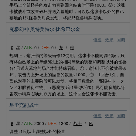
手场上全部怪兽的攻击力直到回合结束时下降1000。②：这张
卡被战斗或效果破坏并送入墓地时，可以以这张卡以外的自己
墓地的1只怪兽为对象发动。将那只怪兽特殊召唤。
究极幻神 奥特美特尔·比希巴尔金
怪兽
效果
同调
0
星 /
ATK:
0 /
DEF:
0 /
龙
/
暗
规则上，这张卡的等级当作12使用。这张卡不能同调召唤，只
有将自己场上的等级8以上的相同等级的调整和调整以外的怪兽
各1只送入墓地的场合才能特殊召唤。①：这张卡不会被效果破
坏，攻击力上升场上的怪兽的数量×1000。②：1回合1次，自
己或对手的主要阶段可以发动。将相同数量的「邪眼神トーク
ン／邪眼神衍生物」（恶魔族·暗·1星·攻/守0）尽可能多地以守
备表示特殊召唤到双方的场上。这个回合这张卡不能攻击。
星尘充能战士
怪兽
效果
同调
6
星 /
ATK:
2000 /
DEF:
1300 /
战士
/
风
调整+1只以上调整以外的怪兽