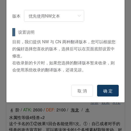
坏。
No.38 希望魁龙 银河巨神
版本
怪兽
效果
XYZ
8
阶 /
ATK:
3000 /
DEF:
2500 /
龙
/
光
设置说明
等级8怪兽×2
目前，我们提供 NW 与 CN 两种翻译版本，您可以根据您
①：1回合1次，魔法卡的效果在场上发动时可以发动。使其效
的偏好选择您喜欢的版本，选择后可以在页面底部设置中
果无效，将那张卡作为这张卡的多维素材。②：对手的攻击宣
修改。
言时，可以将这张卡的1个多维素材取除发动。将攻击对象转移
为这张卡进行伤害计算。③：自己场上的其他的表侧表示的多
在收录新的卡片时，如果您选择的翻译版本暂未收录，则
维怪兽被战斗·效果破坏的场合，可以以自己场上的1只多维怪
会使用系统收录的翻译版本，还请见谅。
兽为对象发动。那只怪兽的攻击力上升那些破坏的怪兽之中的1
只的原本攻击力数值。
取 消
确 定
No.37 希望织龙 蜘蛛鲨
怪兽
效果
XYZ
4
阶 /
ATK:
2600 /
DEF:
2100 /
海龙
/
水
水属性等级4怪兽×2
这个卡名的①②效果1回合各能使用1次。①：自己或者对手的
怪兽的攻击宣言时，可以将这张卡的1个多维素材取除发动。对