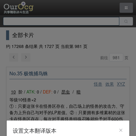
全部卡片
约 17268 条结果 共 1727 页 当前第 981 页
前往
页
No.35 极饿捕鸟蛛
怪兽
效果
XYZ
10
阶 /
ATK:
0 /
DEF:
0 /
昆虫
/
暗
等级10怪兽×2
①：只要这张卡在怪兽区存在，自己场上的怪兽的攻击力、守
备力上升自己与对手的LP差值。②：只要拥有多维素材的这张
卡在怪兽区存在，每次对手将怪兽特殊召唤就给予对手600伤
害。③：1回合1次，可以将这张卡的1个多维素材取除发动。
设置文本翻译版本
将拥有这张卡的攻击力以下的攻击力的对手场上的怪兽全部破