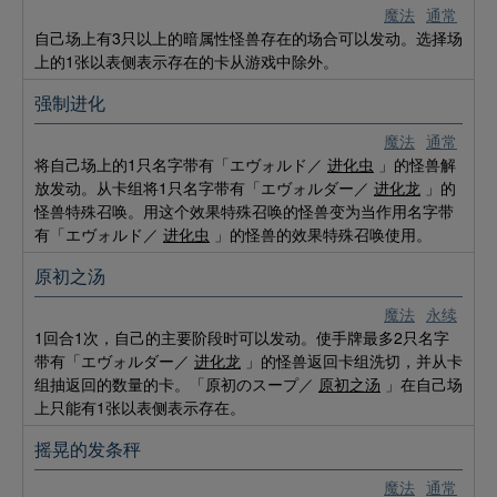
魔法
通常
自己场上有3只以上的暗属性怪兽存在的场合可以发动。选择场
上的1张以表侧表示存在的卡从游戏中除外。
强制进化
魔法
通常
将自己场上的1只名字带有「エヴォルド／
进化虫
」的怪兽解
放发动。从卡组将1只名字带有「エヴォルダー／
进化龙
」的
怪兽特殊召唤。用这个效果特殊召唤的怪兽变为当作用名字带
有「エヴォルド／
进化虫
」的怪兽的效果特殊召唤使用。
原初之汤
魔法
永续
1回合1次，自己的主要阶段时可以发动。使手牌最多2只名字
带有「エヴォルダー／
进化龙
」的怪兽返回卡组洗切，并从卡
组抽返回的数量的卡。「原初のスープ／
原初之汤
」在自己场
上只能有1张以表侧表示存在。
摇晃的发条秤
魔法
通常