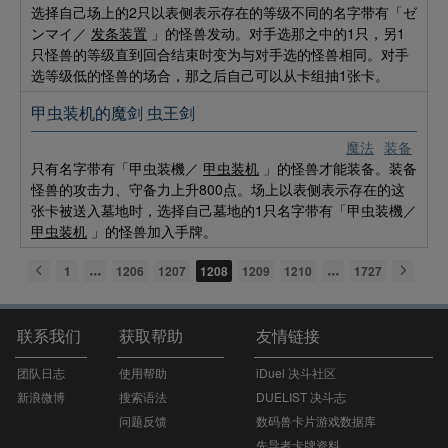
选择自己场上的2只以表侧表示存在的等级不同的名字带有「ゼ
ンマイ／
发条装置
」的怪兽发动。对手选那之中的1只，另1
只怪兽的等级直到回合结束时变为与对手选的怪兽相同。对手
选等级低的怪兽的场合，那之后自己可以从卡组抽1张卡。
甲虫装机的魔剑 虫王剑
魔法
装备
只有名字带有「甲虫装機／
甲虫装机
」的怪兽才能装备。装备
怪兽的攻击力、守备力上升800点。场上以表侧表示存在的这
张卡被送入墓地时，选择自己墓地的1只名字带有「甲虫装機／
甲虫装机
」的怪兽加入手牌。
1
1206
1207
1208
1209
1210
1727
联系我们
获取帮助
友情链接
团队日志
使用帮助
iDuel 决斗社区
新浪微博
搜索语法
DUELIST 决斗志
问题反馈
数码兽卡片游戏数据库
先导者卡牌资料