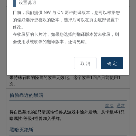
每次自己多维召唤成功就给予对手LP500点伤害。
设置说明
目前，我们提供 NW 与 CN 两种翻译版本，您可以根据您
多维爆裂
的偏好选择您喜欢的版本，选择后可以在页面底部设置中
魔法
通常
修改。
自己场上有6阶以上的多维怪兽存在的场合可以发动。将对手场
在收录新的卡片时，如果您选择的翻译版本暂未收录，则
上盖放的卡全部破坏。
会使用系统收录的翻译版本，还请见谅。
霞之谷的祭坛
魔法
场地
取 消
确 定
风属性怪兽被卡的效果破坏并送入自己的墓地时，可以从自己
的手牌或卡组特殊召唤1只风属性·等级3以下的怪兽。用这个效
果特殊召唤的怪兽的效果无效化。这个效果1回合只能使用1
次。
偷偷靠近的黑暗
魔法
通常
将自己墓地的2只暗属性怪兽从游戏中除外发动。从卡组将1只
暗属性·等级4怪兽加入手牌。
黑暗灭绝斩