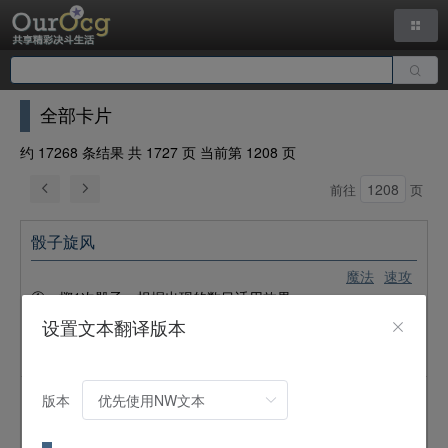
全部卡片
约 17268 条结果 共 1727 页 当前第 1208 页
前往
页
骰子旋风
魔法
速攻
①：掷1次骰子，根据出现的数目适用效果。
●2、3或4：选场上的1张魔法陷阱卡破坏。
设置文本翻译版本
●5：选场上的2张魔法陷阱卡破坏。
●1或6：自己受到1000伤害。
版本
银河波动
魔法
永续