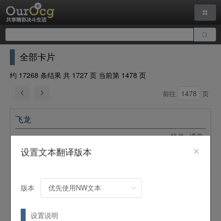
全部卡片
约 17268 条结果 共 1727 页 当前第 1478 页
前往
页
飞龙
怪兽
通常
4
星 /
ATK:
1200 /
DEF:
1000 /
鸟兽
/
风
设置文本翻译版本
扇动翅膀引发强力的龙卷。
心锁妖精
版本
怪兽
通常
4
星 /
ATK:
1050 /
DEF:
1200 /
恶魔
/
暗
设置说明