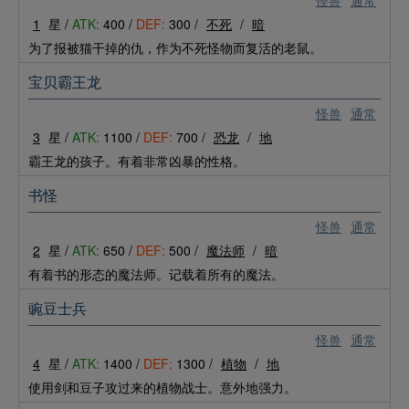
怪兽
通常
1
星 /
ATK:
400 /
DEF:
300 /
不死
/
暗
为了报被猫干掉的仇，作为不死怪物而复活的老鼠。
宝贝霸王龙
怪兽
通常
3
星 /
ATK:
1100 /
DEF:
700 /
恐龙
/
地
霸王龙的孩子。有着非常凶暴的性格。
书怪
怪兽
通常
2
星 /
ATK:
650 /
DEF:
500 /
魔法师
/
暗
有着书的形态的魔法师。记载着所有的魔法。
豌豆士兵
怪兽
通常
4
星 /
ATK:
1400 /
DEF:
1300 /
植物
/
地
使用剑和豆子攻过来的植物战士。意外地强力。