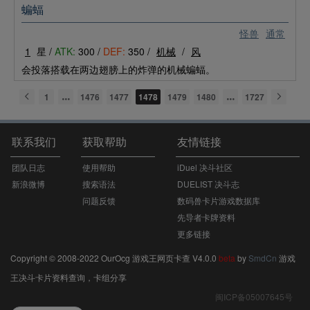
蝙蝠
怪兽
通常
1
星 /
ATK:
300 /
DEF:
350 /
机械
/
风
会投落搭载在两边翅膀上的炸弹的机械蝙蝠。
1
1476
1477
1478
1479
1480
1727
联系我们
获取帮助
友情链接
团队日志
使用帮助
iDuel 决斗社区
新浪微博
搜索语法
DUELIST 决斗志
问题反馈
数码兽卡片游戏数据库
先导者卡牌资料
更多链接
Copyright © 2008-2022 OurOcg 游戏王网页卡查 V4.0.0
beta
by
SmdCn
游戏
王决斗卡片资料查询，卡组分享
闽ICP备05007645号