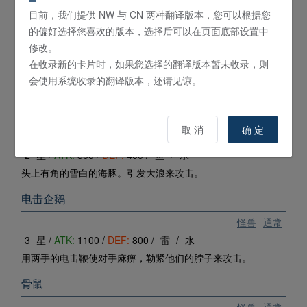
封印内心善良的部分，使对手变为恶魔的爪牙。
目前，我们提供 NW 与 CN 两种翻译版本，您可以根据您
梅基拉斯之光
的偏好选择您喜欢的版本，选择后可以在页面底部设置中
修改。
怪兽
通常
在收录新的卡片时，如果您选择的翻译版本暂未收录，则
3
星 /
ATK:
900 /
DEF:
600 /
恶魔
/
暗
会使用系统收录的翻译版本，还请见谅。
从让人毛骨悚然的眼睛放出邪恶的光，给予对手伤害。
白海豚
取 消
确 定
怪兽
通常
2
星 /
ATK:
500 /
DEF:
400 /
鱼
/
水
头上有角的雪白的海豚。引发大浪来攻击。
电击企鹅
怪兽
通常
3
星 /
ATK:
1100 /
DEF:
800 /
雷
/
水
用两手的电击鞭使对手麻痹，勒紧他们的脖子来攻击。
骨鼠