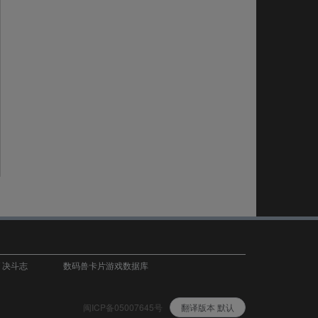
T 决斗志
数码兽卡片游戏数据库
闽ICP备05007645号
翻译版本 默认