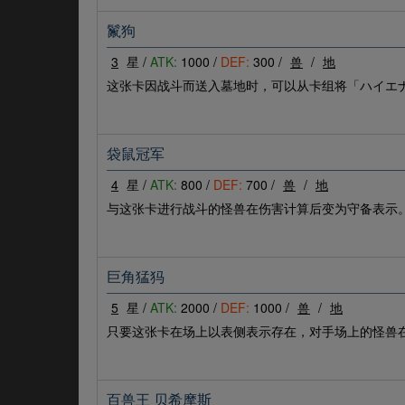
鬣狗
3
星 /
ATK:
1000 /
DEF:
300 /
兽
/
地
这张卡因战斗而送入墓地时，可以从卡组将「ハイエ
袋鼠冠军
4
星 /
ATK:
800 /
DEF:
700 /
兽
/
地
与这张卡进行战斗的怪兽在伤害计算后变为守备表示
巨角猛犸
5
星 /
ATK:
2000 /
DEF:
1000 /
兽
/
地
只要这张卡在场上以表侧表示存在，对手场上的怪兽
百兽王 贝希摩斯