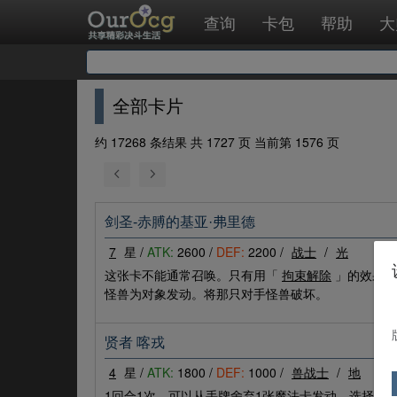
查询
卡包
帮助
大
全部卡片
约 17268 条结果 共 1727 页 当前第 1576 页
剑圣-赤膊的基亚·弗里德
7
星 /
ATK:
2600 /
DEF:
2200 /
战士
/
光
这张卡不能通常召唤。只有用「
拘束解除
」的效果才
怪兽为对象发动。将那只对手怪兽破坏。
贤者 喀戎
4
星 /
ATK:
1800 /
DEF:
1000 /
兽战士
/
地
1回合1次，可以从手牌舍弃1张魔法卡发动。选择对