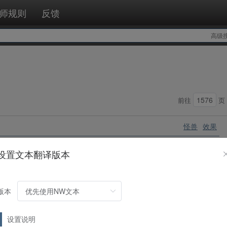
师规则
反馈
高级
前往
页
怪兽
效果
设置文本翻译版本
能特殊召唤。①：这张卡被装备装备卡的场合，必定以对手场上的1只
版本
怪兽
效果
设置说明
手场上的1张魔法陷阱卡破坏。