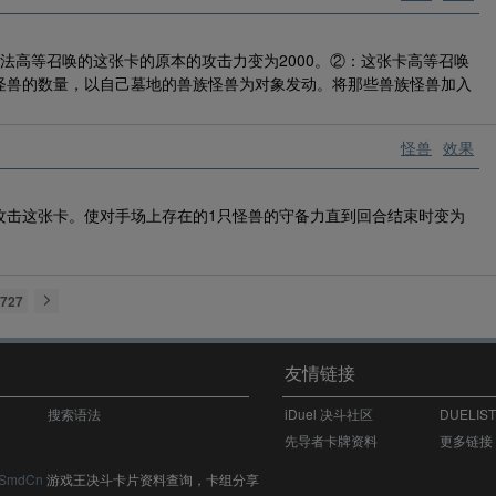
法高等召唤的这张卡的原本的攻击力变为2000。②：这张卡高等召唤
怪兽的数量，以自己墓地的兽族怪兽为对象发动。将那些兽族怪兽加入
怪兽
效果
攻击这张卡。使对手场上存在的1只怪兽的守备力直到回合结束时变为
727
友情链接
搜索语法
iDuel 决斗社区
DUELIS
先导者卡牌资料
更多链接
SmdCn
游戏王决斗卡片资料查询，卡组分享