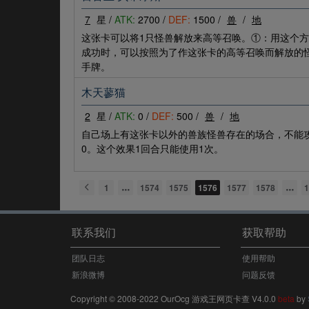
7
星 /
ATK:
2700 /
DEF:
1500 /
兽
/
地
这张卡可以将1只怪兽解放来高等召唤。①：用这个方
成功时，可以按照为了作这张卡的高等召唤而解放的
手牌。
木天蓼猫
2
星 /
ATK:
0 /
DEF:
500 /
兽
/
地
自己场上有这张卡以外的兽族怪兽存在的场合，不能
0。这个效果1回合只能使用1次。
1
1574
1575
1576
1577
1578
1
联系我们
获取帮助
团队日志
使用帮助
新浪微博
问题反馈
Copyright © 2008-2022 OurOcg 游戏王网页卡查 V4.0.0
beta
by