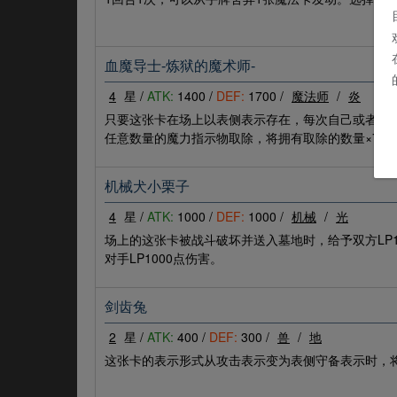
血魔导士-炼狱的魔术师-
4
星 /
ATK:
1400 /
DEF:
1700 /
魔法师
/
炎
只要这张卡在场上以表侧表示存在，每次自己或者对
任意数量的魔力指示物取除，将拥有取除的数量×70
机械犬小栗子
4
星 /
ATK:
1000 /
DEF:
1000 /
机械
/
光
场上的这张卡被战斗破坏并送入墓地时，给予双方LP
对手LP1000点伤害。
剑齿兔
2
星 /
ATK:
400 /
DEF:
300 /
兽
/
地
这张卡的表示形式从攻击表示变为表侧守备表示时，