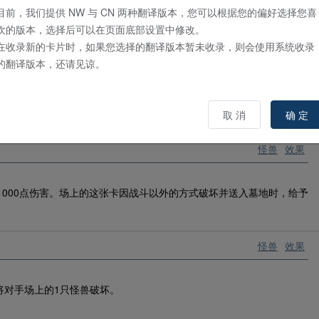
目前，我们提供 NW 与 CN 两种翻译版本，您可以根据您的偏好选择您喜
欢的版本，选择后可以在页面底部设置中修改。
在收录新的卡片时，如果您选择的翻译版本暂未收录，则会使用系统收录
怪兽
效果
的翻译版本，还请见谅。
手发动魔法卡就在这张卡上放置1个魔力指示物。可以将这张卡放置的
0点以下的攻击力的场上的以表侧表示存在的1只怪兽破坏。
取 消
确 定
怪兽
效果
1000点伤害。场上的这张卡因战斗以外的方式破坏并送入墓地时，给予
怪兽
效果
将对手场上的1只怪兽破坏。