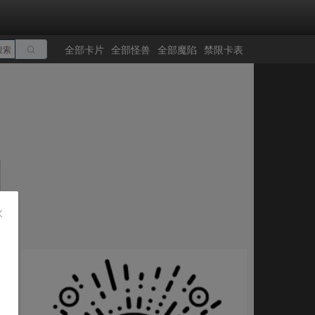
全部卡片
全部怪兽
全部魔陷
禁限卡表
搜索