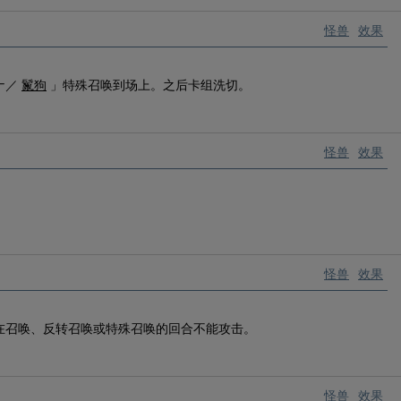
怪兽
效果
ナ／
鬣狗
」特殊召唤到场上。之后卡组洗切。
怪兽
效果
。
怪兽
效果
在召唤、反转召唤或特殊召唤的回合不能攻击。
怪兽
效果