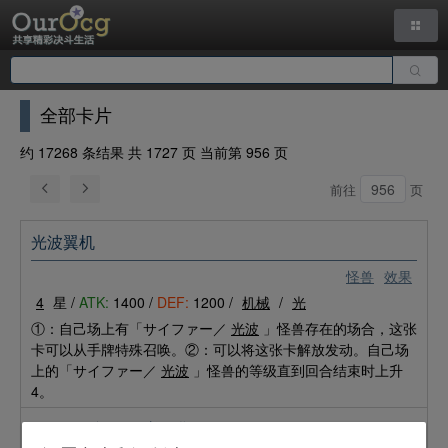
全部卡片
约 17268 条结果 共 1727 页 当前第 956 页
前往
页
光波翼机
怪兽
效果
4
星 /
ATK:
1400 /
DEF:
1200 /
机械
/
光
①：自己场上有「サイファー／
光波
」怪兽存在的场合，这张
卡可以从手牌特殊召唤。②：可以将这张卡解放发动。自己场
上的「サイファー／
光波
」怪兽的等级直到回合结束时上升
4。
No.98 绝望皇 霍普列斯