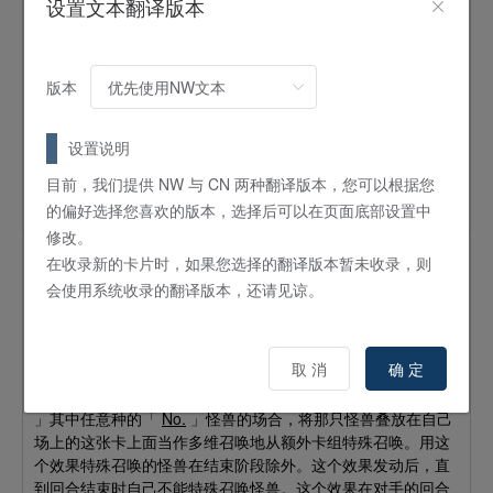
设置文本翻译版本
怪兽
效果
XYZ
4
阶 /
ATK:
2000 /
DEF:
2500 /
战士
/
暗
等级4怪兽×2
版本
这个卡名的②效果1回合只能使用1次。①：自己或者对手怪兽
的攻击宣言时，可以将这张卡的1个多维素材取除发动。使那只
怪兽变为守备表示。②：这张卡在墓地存在的场合，可以以场
设置说明
上的1只「希望皇ホープ／希望皇 霍普」怪兽为对象发动。将
目前，我们提供 NW 与 CN 两种翻译版本，您可以根据您
这张卡以守备表示特殊召唤，将对象怪兽叠放在这张卡下面作
的偏好选择您喜欢的版本，选择后可以在页面底部设置中
为多维素材。这个效果在对手的回合也能发动。
修改。
No.78 编号众档案馆
在收录新的卡片时，如果您选择的翻译版本暂未收录，则
会使用系统收录的翻译版本，还请见谅。
怪兽
效果
XYZ
1
阶 /
ATK:
0 /
DEF:
0 /
魔法师
/
光
等级1怪兽×2
取 消
确 定
①：1回合1次，可以将这张卡的1个多维素材取除发动。自己
的额外卡组的卡由对手随机选1张。那是「
No.1
」～「
No.99
」其中任意种的「
No.
」怪兽的场合，将那只怪兽叠放在自己
场上的这张卡上面当作多维召唤地从额外卡组特殊召唤。用这
个效果特殊召唤的怪兽在结束阶段除外。这个效果发动后，直
到回合结束时自己不能特殊召唤怪兽。这个效果在对手的回合