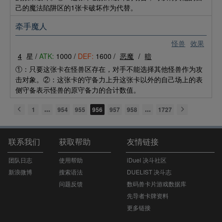
己的魔法陷阱区的1张卡破坏作为代替。
牵手魔人
怪兽
效果
4
星 /
ATK:
1000 /
DEF:
1600 /
恶魔
/
暗
①：只要这张卡在怪兽区存在，对手不能选择其他怪兽作为攻
击对象。②：这张卡的守备力上升这张卡以外的自己场上的表
侧守备表示怪兽的原守备力的合计数值。
1
954
955
956
957
958
1727
联系我们
获取帮助
友情链接
团队日志
使用帮助
iDuel 决斗社区
新浪微博
搜索语法
DUELIST 决斗志
问题反馈
数码兽卡片游戏数据库
先导者卡牌资料
更多链接