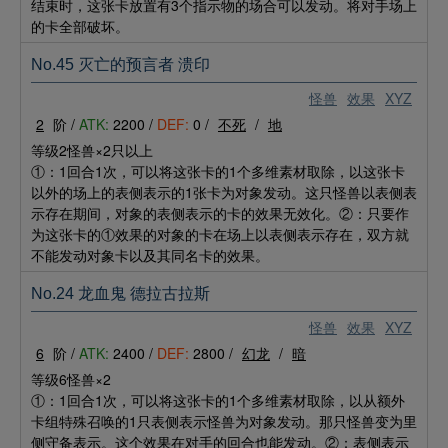
结束时，这张卡放置有3个指示物的场合可以发动。将对手场上
的卡全部破坏。
No.45 灭亡的预言者 溃印
怪兽
效果
XYZ
2
阶 /
ATK:
2200 /
DEF:
0 /
不死
/
地
等级2怪兽×2只以上
①：1回合1次，可以将这张卡的1个多维素材取除，以这张卡
以外的场上的表侧表示的1张卡为对象发动。这只怪兽以表侧表
示存在期间，对象的表侧表示的卡的效果无效化。②：只要作
为这张卡的①效果的对象的卡在场上以表侧表示存在，双方就
不能发动对象卡以及其同名卡的效果。
No.24 龙血鬼 德拉古拉斯
怪兽
效果
XYZ
6
阶 /
ATK:
2400 /
DEF:
2800 /
幻龙
/
暗
等级6怪兽×2
①：1回合1次，可以将这张卡的1个多维素材取除，以从额外
卡组特殊召唤的1只表侧表示怪兽为对象发动。那只怪兽变为里
侧守备表示。这个效果在对手的回合也能发动。②：表侧表示