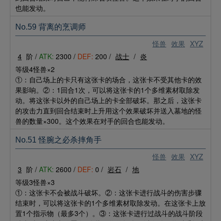
也能发动。
No.59 背离的烹调师
怪兽
效果
XYZ
4
阶 /
ATK:
2300 /
DEF:
200 /
战士
/
炎
等级4怪兽×2
①：自己场上的卡只有这张卡的场合，这张卡不受其他卡的效
果影响。②：1回合1次，可以将这张卡的1个多维素材取除发
动。将这张卡以外的自己场上的卡全部破坏。那之后，这张卡
的攻击力直到回合结束时上升用这个效果破坏并送入墓地的怪
兽的数量×300。这个效果在对手的回合也能发动。
No.51 怪腕之必杀摔角手
怪兽
效果
XYZ
3
阶 /
ATK:
2600 /
DEF:
0 /
岩石
/
地
等级3怪兽×3
①：这张卡不会被战斗破坏。②：这张卡进行战斗的伤害步骤
结束时，可以将这张卡的1个多维素材取除发动。在这张卡上放
置1个指示物（最多3个）。③：这张卡进行过战斗的战斗阶段