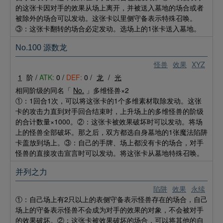
的这张卡因对手的效果从场上离开，并被送入墓地的场合或者
被除外的场合可以发动。这张卡以里侧守备表示特殊召唤。
③：这张卡翻转的场合必定发动。选场上的1张卡送入墓地。
No.100 源数龙
怪兽
效果
XYZ
1
阶 /
ATK:
0 /
DEF:
0 /
龙
/
光
相同阶级的同名「
No.
」多维怪兽×2
①：1回合1次，可以将这张卡的1个多维素材取除发动。这张
卡的攻击力直到对手回合结束时，上升场上的多维怪兽的阶级
的合计数量×1000。②：这张卡被效果破坏时可以发动。将场
上的怪兽全部破坏。那之后，双方都选自身墓地的1张魔法陷阱
卡盖放到场上。③：自己的手牌、场上都没有卡的场合，对手
怪兽的直接攻击宣言时可以发动。将这张卡从墓地特殊召唤。
并列之力
陷阱
效果
永续
①：自己场上有2只以上的表侧守备表示怪兽存在的场合，自己
场上的守备表示怪兽不会成为对手的效果的对象，不会被对手
的效果破坏。②：这张卡被效果破坏的场合，可以将其他的自