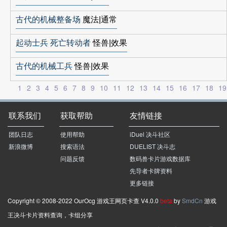
古代的机械整备场
魔法|通常
起动士兵 死亡转动者
怪兽|效果
古代的机械工兵
怪兽|效果
1
2
3
4
5
6
7
8
9
10
11
12
13
14
15
16
17
18
19
联系我们
获取帮助
友情链接
团队日志
使用帮助
iDuel 决斗社区
新浪微博
搜索语法
DUELIST 决斗志
问题反馈
数码兽卡片游戏数据库
先导者卡牌资料
更多链接
Copyright © 2008-2022 OurOcg 游戏王网页卡查 V4.0.0
beta
by
SmdCn
游戏
王决斗卡片资料查询，卡组分享