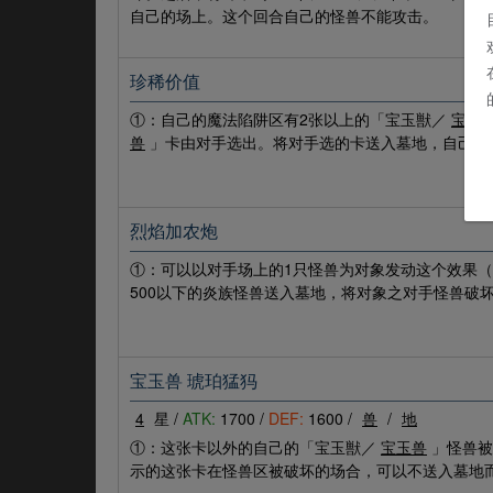
自己的场上。这个回合自己的怪兽不能攻击。
珍稀价值
①：自己的魔法陷阱区有2张以上的「宝玉獣／
宝玉
兽
」卡由对手选出。将对手选的卡送入墓地，自己从
烈焰加农炮
①：可以以对手场上的1只怪兽为对象发动这个效果
500以下的炎族怪兽送入墓地，将对象之对手怪兽破
宝玉兽 琥珀猛犸
4
星 /
ATK:
1700 /
DEF:
1600 /
兽
/
地
①：这张卡以外的自己的「宝玉獣／
宝玉兽
」怪兽被
示的这张卡在怪兽区被破坏的场合，可以不送入墓地