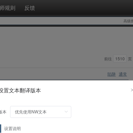
师规则
反馈
高级
前往
页
陷阱
通常
对手的手牌。
设置文本翻译版本
版本
魔法
速攻
有「ブレイズ・キャノン／
烈焰加农炮
」的卡破坏，将场上的怪兽全部破
设置说明
／狂焰衍生物」（炎族·炎·3星·攻/守1000）以攻击表示特殊召唤到