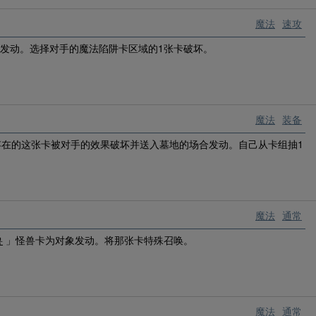
魔法
速攻
发动。选择对手的魔法陷阱卡区域的1张卡破坏。
魔法
装备
存在的这张卡被对手的效果破坏并送入墓地的场合发动。自己从卡组抽1
魔法
通常
兽
」怪兽卡为对象发动。将那张卡特殊召唤。
魔法
通常