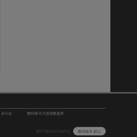
T 决斗志
数码兽卡片游戏数据库
闽ICP备05007645号
翻译版本 默认