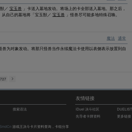
玉獣／
宝玉兽
」卡送入墓地发动。将场上的卡全部送入墓地。那之后，
，从自己的墓地将「宝玉獣／
宝玉兽
」怪兽尽可能多地特殊召唤。
魔法
通常
怪兽为对象发动。将那只怪兽当作永续魔法卡使用以表侧表示放置到自
727
友情链接
搜索语法
iDuel 决斗社区
DUELIS
先导者卡牌资料
更多链接
SmdCn
游戏王决斗卡片资料查询，卡组分享