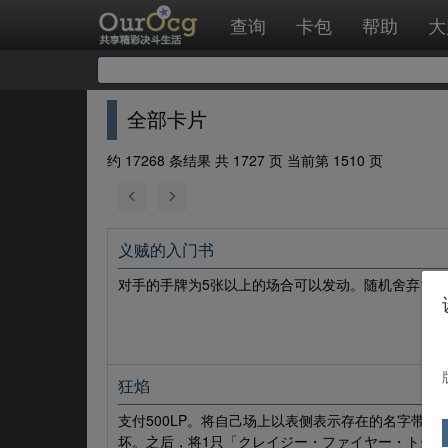
查询
卡包
帮助
大
全部卡片
约 17268 条结果 共 1727 页 当前第 1510 页
义贼的入门书
对手的手牌为5张以上的场合可以发动。随机舍弃1张
狂焰
支付500LP。将自己场上以表侧表示存在的名字带
坏。之后，将1只「クレイジー・ファイヤー・トークン