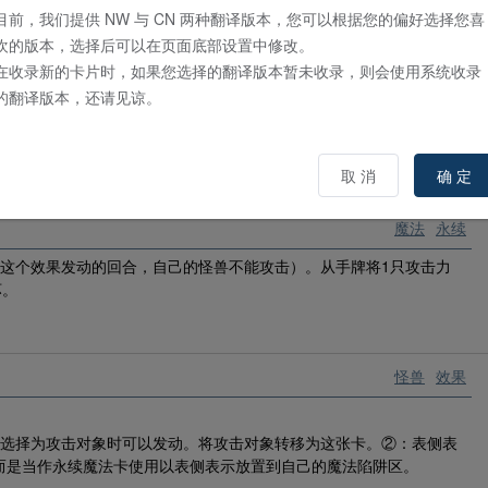
目前，我们提供 NW 与 CN 两种翻译版本，您可以根据您的偏好选择您喜
欢的版本，选择后可以在页面底部设置中修改。
在收录新的卡片时，如果您选择的翻译版本暂未收录，则会使用系统收录
魔法
通常
的翻译版本，还请见谅。
兽
」卡存在的场合可以发动。自己的魔法陷阱区的1张「宝玉獣／
宝玉
卡组抽2张。
取 消
确 定
魔法
永续
（这个效果发动的回合，自己的怪兽不能攻击）。从手牌将1只攻击力
坏。
怪兽
效果
选择为攻击对象时可以发动。将攻击对象转移为这张卡。②：表侧表
而是当作永续魔法卡使用以表侧表示放置到自己的魔法陷阱区。