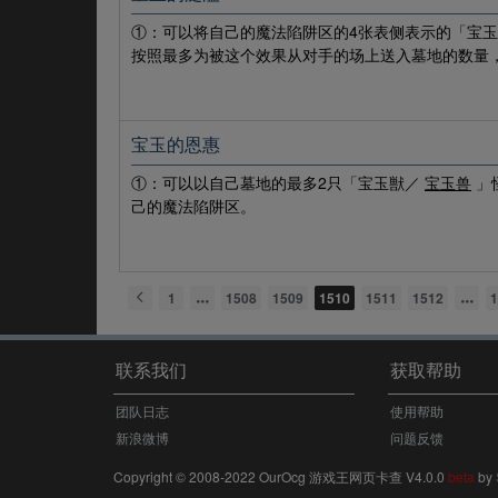
①：可以将自己的魔法陷阱区的4张表侧表示的「宝
按照最多为被这个效果从对手的场上送入墓地的数量
宝玉的恩惠
①：可以以自己墓地的最多2只「宝玉獣／
宝玉兽
」
己的魔法陷阱区。
1
1508
1509
1510
1511
1512
1
联系我们
获取帮助
团队日志
使用帮助
新浪微博
问题反馈
Copyright © 2008-2022 OurOcg 游戏王网页卡查 V4.0.0
beta
by