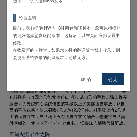
版本
「濡れ衣／
冤罪
」1回合只能发动1张。①：对手的手牌、场
上的卡的合计数量比自己的手牌、场上的卡的合计数量多的场
合，可以以场上的1张表侧表示的卡为对象发动。双方玩家在这
设置说明
次决斗中，不能发动那张表侧表示的卡以外的对象卡的同名卡
的效果。
目前，我们提供 NW 与 CN 两种翻译版本，您可以根据您
的偏好选择您喜欢的版本，选择后可以在页面底部设置中
双重龙卷
修改。
魔法
速攻
在收录新的卡片时，如果您选择的翻译版本暂未收录，则
①：可以舍弃1张手牌，以场上的最多2张魔法陷阱卡为对象发
会使用系统收录的翻译版本，还请见谅。
动。将那些卡破坏。
异色眼降临
取 消
确 定
魔法
仪式
龙族仪式怪兽降临所必须。「オッドアイズ・アドベント／
异
色眼降临
」1回合只能发动1张。①：从自己的手牌或场上将等
级合计为要仪式召唤的怪兽的等级以上的灵摆怪兽解放，从自
己的手牌或墓地仪式召唤1只龙族仪式怪兽。对手场上有2只以
上的怪兽存在，自己场上没有怪兽存在的场合，也能将自己额
外卡组的「オッドアイズ／
异色眼
」怪兽送入墓地代替解放。
不知火流 转生之阵