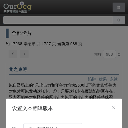
全部卡片
约 17268 条结果 共 1727 页 当前第 988 页
前往
页
龙之束缚
陷阱
效果
永续
以自己场上的1只攻击力和守备力均为2500以下的龙族怪兽为
对象才可以发动这张卡。①：只要这张卡在魔法陷阱区存在，
双方不能将对象怪兽的原攻击力以下的攻击力的怪兽特殊召
唤。②：对象怪兽从场上离开时这张卡破坏。
设置文本翻译版本
冤罪
魔法
速攻