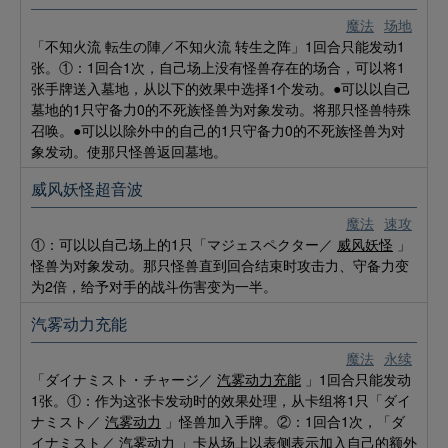
魔法
场地
「不知火流 転生の陣／不知火流 转生之阵」1回合只能发动1
张。①：1回合1次，自己场上没有怪兽存在的场合，可以将1
张手牌送入墓地，从以下的效果中选择1个发动。●可以以自己
墓地的1只守备力0的不死族怪兽为对象发动。将那只怪兽特殊
召唤。●可以以除外中的自己的1只守备力0的不死族怪兽为对
象发动。使那只怪兽返回墓地。
威风妖怪超音波
魔法
速攻
①：可以以自己场上的1只「マジェスペクター／
威风妖怪
」
怪兽为对象发动。那只怪兽直到回合结束时攻击力、守备力变
为2倍，给予对手的战斗伤害变为一半。
汽雾动力充能
魔法
永续
「ダイナミスト・チャージ／
汽雾动力充能
」1回合只能发动
1张。①：作为这张卡发动时的效果处理，从卡组将1只「ダイ
ナミスト／
汽雾动力
」怪兽加入手牌。②：1回合1次，「ダ
イナミスト／
汽雾动力
」卡从场上以表侧表示加入自己的额外