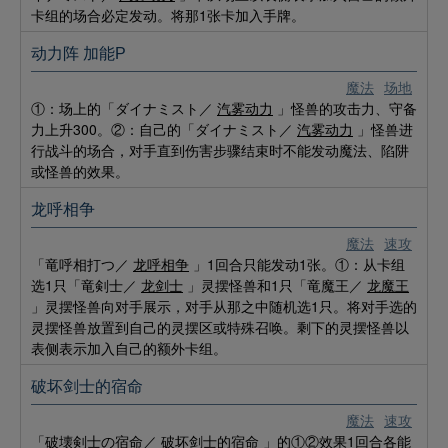
卡组的场合必定发动。将那1张卡加入手牌。
动力阵 加能P
魔法
场地
①：场上的「ダイナミスト／
汽雾动力
」怪兽的攻击力、守备
力上升300。②：自己的「ダイナミスト／
汽雾动力
」怪兽进
行战斗的场合，对手直到伤害步骤结束时不能发动魔法、陷阱
或怪兽的效果。
龙呼相争
魔法
速攻
「竜呼相打つ／
龙呼相争
」1回合只能发动1张。①：从卡组
选1只「竜剣士／
龙剑士
」灵摆怪兽和1只「竜魔王／
龙魔王
」灵摆怪兽向对手展示，对手从那之中随机选1只。将对手选的
灵摆怪兽放置到自己的灵摆区或特殊召唤。剩下的灵摆怪兽以
表侧表示加入自己的额外卡组。
破坏剑士的宿命
魔法
速攻
「破壊剣士の宿命／
破坏剑士的宿命
」的①②效果1回合各能