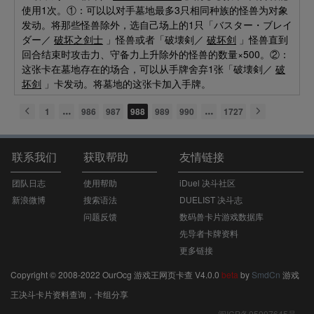
使用1次。①：可以以对手墓地最多3只相同种族的怪兽为对象
发动。将那些怪兽除外，选自己场上的1只「バスター・ブレイ
ダー／
破坏之剑士
」怪兽或者「破壊剣／
破坏剑
」怪兽直到
回合结束时攻击力、守备力上升除外的怪兽的数量×500。②：
这张卡在墓地存在的场合，可以从手牌舍弃1张「破壊剣／
破
坏剑
」卡发动。将墓地的这张卡加入手牌。
1
986
987
988
989
990
1727
联系我们
获取帮助
友情链接
团队日志
使用帮助
iDuel 决斗社区
新浪微博
搜索语法
DUELIST 决斗志
问题反馈
数码兽卡片游戏数据库
先导者卡牌资料
更多链接
Copyright © 2008-2022 OurOcg 游戏王网页卡查 V4.0.0
beta
by
SmdCn
游戏
王决斗卡片资料查询，卡组分享
闽ICP备05007645号