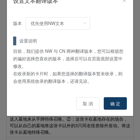
设置文本翻译版本
发动。从卡组将1张「ジェルゴンヌの終焉／
热尔岗的终焉
」
加入手牌，从卡组将1张魔法陷阱卡送入墓地。
后台运行龙
版本
怪兽
效果
5
星 /
ATK:
1600 /
DEF:
1800 /
龙
/
暗
设置说明
这个卡名的效果1回合只能使用1次。①：这张卡在墓地存在，
目前，我们提供 NW 与 CN 两种翻译版本，您可以根据您
自己场上没有卡存在的场合可以发动。将墓地的这张卡和手牌
的偏好选择您喜欢的版本，选择后可以在页面底部设置中
的1只等级4以下的龙族怪兽以守备表示特殊召唤。用这个效果
修改。
特殊召唤的这张卡从场上离开的场合除外。
在收录新的卡片时，如果您选择的翻译版本暂未收录，则
碎片整理龙
会使用系统收录的翻译版本，还请见谅。
怪兽
效果
3
星 /
ATK:
1000 /
DEF:
600 /
龙
/
暗
取 消
确 定
这个卡名的以①的方法所作的特殊召唤1回合只能1次，②效果
1回合只能使用1次。①：这张卡可以将手牌的其他的1只怪兽
送入墓地来从手牌特殊召唤。②：这张卡在墓地存在的场合，
可以从自己的墓地将这张卡以外的3只同名怪兽除外发动。将这
张卡从墓地特殊召唤。