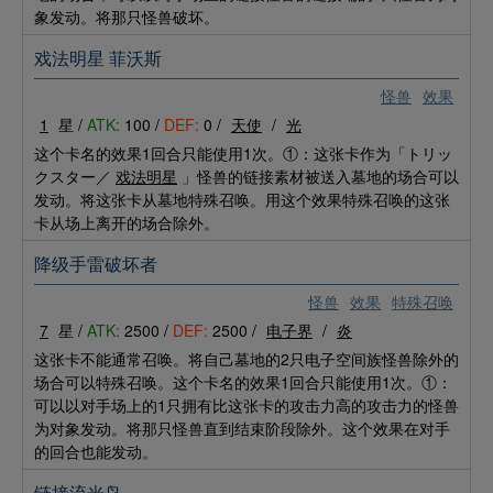
象发动。将那只怪兽破坏。
戏法明星 菲沃斯
怪兽
效果
1
星 /
ATK:
100 /
DEF:
0 /
天使
/
光
这个卡名的效果1回合只能使用1次。①：这张卡作为「トリッ
クスター／
戏法明星
」怪兽的链接素材被送入墓地的场合可以
发动。将这张卡从墓地特殊召唤。用这个效果特殊召唤的这张
卡从场上离开的场合除外。
降级手雷破坏者
怪兽
效果
特殊召唤
7
星 /
ATK:
2500 /
DEF:
2500 /
电子界
/
炎
这张卡不能通常召唤。将自己墓地的2只电子空间族怪兽除外的
场合可以特殊召唤。这个卡名的效果1回合只能使用1次。①：
可以以对手场上的1只拥有比这张卡的攻击力高的攻击力的怪兽
为对象发动。将那只怪兽直到结束阶段除外。这个效果在对手
的回合也能发动。