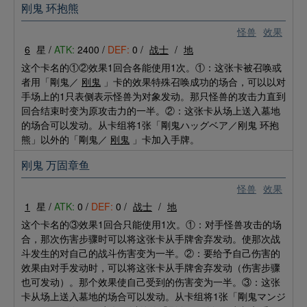
刚鬼 环抱熊
怪兽
效果
6
星 /
ATK:
2400 /
DEF:
0 /
战士
/
地
这个卡名的①②效果1回合各能使用1次。①：这张卡被召唤或
者用「剛鬼／
刚鬼
」卡的效果特殊召唤成功的场合，可以以对
手场上的1只表侧表示怪兽为对象发动。那只怪兽的攻击力直到
回合结束时变为原攻击力的一半。②：这张卡从场上送入墓地
的场合可以发动。从卡组将1张「剛鬼ハッグベア／刚鬼 环抱
熊」以外的「剛鬼／
刚鬼
」卡加入手牌。
刚鬼 万固章鱼
怪兽
效果
1
星 /
ATK:
0 /
DEF:
0 /
战士
/
地
这个卡名的③效果1回合只能使用1次。①：对手怪兽攻击的场
合，那次伤害步骤时可以将这张卡从手牌舍弃发动。使那次战
斗发生的对自己的战斗伤害变为一半。②：要给予自己伤害的
效果由对手发动时，可以将这张卡从手牌舍弃发动（伤害步骤
也可发动）。那个效果使自己受到的伤害变为一半。③：这张
卡从场上送入墓地的场合可以发动。从卡组将1张「剛鬼マンジ