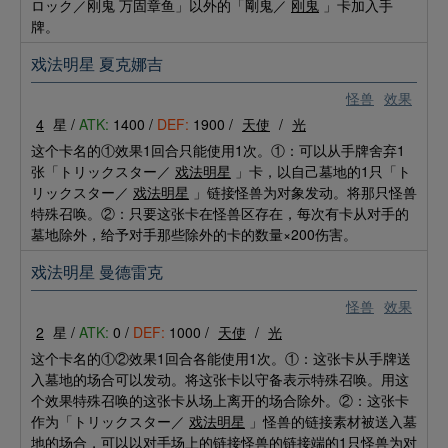
ロック／刚鬼 万固章鱼」以外的「剛鬼／
刚鬼
」卡加入手
牌。
戏法明星 夏克娜吉
怪兽
效果
4
星 /
ATK:
1400 /
DEF:
1900 /
天使
/
光
这个卡名的①效果1回合只能使用1次。①：可以从手牌舍弃1
张「トリックスター／
戏法明星
」卡，以自己墓地的1只「ト
リックスター／
戏法明星
」链接怪兽为对象发动。将那只怪兽
特殊召唤。②：只要这张卡在怪兽区存在，每次有卡从对手的
墓地除外，给予对手那些除外的卡的数量×200伤害。
戏法明星 曼德雷克
怪兽
效果
2
星 /
ATK:
0 /
DEF:
1000 /
天使
/
光
这个卡名的①②效果1回合各能使用1次。①：这张卡从手牌送
入墓地的场合可以发动。将这张卡以守备表示特殊召唤。用这
个效果特殊召唤的这张卡从场上离开的场合除外。②：这张卡
作为「トリックスター／
戏法明星
」怪兽的链接素材被送入墓
地的场合，可以以对手场上的链接怪兽的链接端的1只怪兽为对