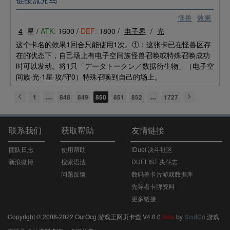
链接流光鸟
怪兽
效果
4
星 /
ATK:
1600 /
DEF:
1800 /
电子界
/
光
这个卡名的效果1回合只能使用1次。①：这张卡已在怪兽区存
在的状态下，自己场上有电子空间族怪兽召唤或特殊召唤成功
时可以发动。将1只「データトークン／数据衍生物」（电子空
间族·光·1星·攻/守0）特殊召唤到自己的场上。
1
848
849
850
851
852
1727
联系我们
获取帮助
友情链接
团队日志
使用帮助
iDuel 决斗社区
新浪微博
搜索语法
DUELIST 决斗志
问题反馈
数码兽卡片游戏数据库
先导者卡牌资料
更多链接
Copyright © 2008-2022 OurOcg 游戏王网页卡查 V4.0.0
beta
by
SmdCn
游戏