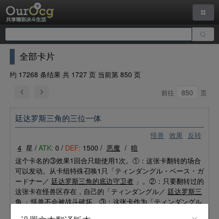
全部卡片
约 17268 条结果 共 1727 页 当前第 850 页
前往
页
廷达罗斯三角的三位一体
怪兽
效果
反转
4
星 /
ATK:
0 /
DEF:
1500 /
恶魔
/
暗
这个卡名的③效果1回合只能使用1次。①：这张卡翻转的场合
可以发动。从卡组特殊召唤1只「ティンダングル・ベース・ガ
ードナー／
廷达罗斯三角的底边守卫者
」。②：只要翻转过的
这张卡在怪兽区存在，自己的「ティンダングル／
廷达罗斯三
角
」怪兽不会被战斗破坏。③：这张卡作为「ティンダングル
／
廷达罗斯三角
」链接怪兽的链接素材被送入墓地的场合可以