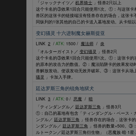
「ジャックナイツ／
机界骑士
」怪兽2只以上
这个卡名的③效果1回合只能使用1次。①：与这张
兽区的这张卡的链接端没有怪兽存在的场合，这张卡
同纵列的1张其他的自己的卡送入墓地发动。从卡组
变幻骚灵 十六进制魔女赫斯提亚
LINK
2
/
ATK:
1500 /
魔法师
/
炎
「オルターガイスト／
变幻骚灵
」怪兽2只
这个卡名的③效果1回合只能使用1次。①：这张卡
的原本的攻击力的数值。②：魔法陷阱卡的效果发动
兽解放发动。使该发动无效并破坏。③：这张卡从场
骚灵
」卡加入手牌。
廷达罗斯三角的锐角地狱犬
LINK
3
/
ATK:
0 /
恶魔
/
暗
「ティンダングル／
廷达罗斯三角
」怪兽3只
①：自己的墓地有包含「ティンダングル・ベース・
ングル／
廷达罗斯三角
」怪兽存在的场合，这张卡的
ンダングル／
廷达罗斯三角
」怪兽的数量×500。
ルトークン／廷达罗斯三角衍生物」（恶魔族·暗·1星