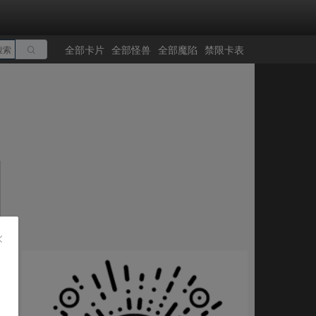
全部卡片
全部怪兽
全部魔陷
禁限卡表
搜索