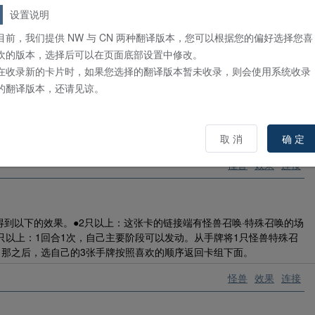
卡在怪兽区存在，场上的炎属性怪兽的攻击力、守备力上升500，水属
设置说明
斗或效果破坏的场合，可以以自己墓地的1只炎属性怪兽为对象发动。将
目前，我们提供 NW 与 CN 两种翻译版本，您可以根据您的偏好选择您喜
欢的版本，选择后可以在页面底部设置中修改。
怪兽
效果
连接
在收录新的卡片时，如果您选择的翻译版本暂未收录，则会使用系统收录
的翻译版本，还请见谅。
取 消
确 定
怪兽
效果
连接
到以下的效果。●2只以上：这张卡的链接端有怪兽召唤·特殊召唤的场
3只以上：1回合1次，自己主要阶段可以发动。从手牌将1只怪兽特殊召
，那之后，选自己的3张手牌按照喜欢的顺序返回卡组下面。
怪兽
效果
连接