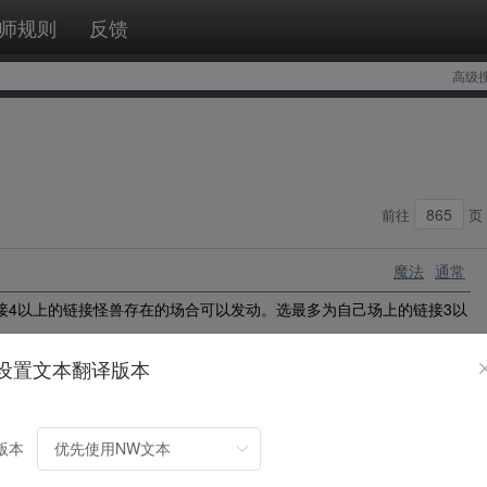
师规则
反馈
高级
前往
页
魔法
通常
接4以上的链接怪兽存在的场合可以发动。选最多为自己场上的链接3以
设置文本翻译版本
怪兽
效果
连接
版本