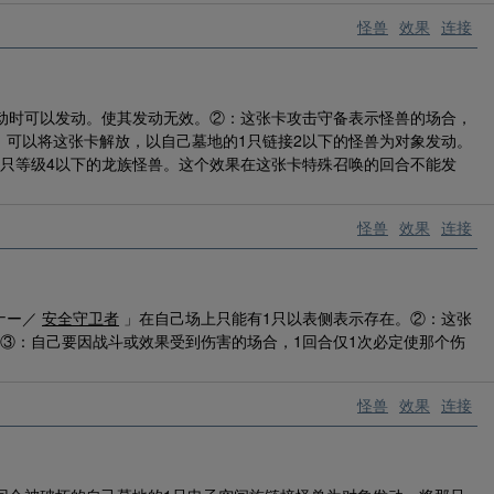
怪兽
效果
连接
发动时可以发动。使其发动无效。②：这张卡攻击守备表示怪兽的场合，
：可以将这张卡解放，以自己墓地的1只链接2以下的怪兽为对象发动。
1只等级4以下的龙族怪兽。这个效果在这张卡特殊召唤的回合不能发
怪兽
效果
连接
ナー／
安全守卫者
」在自己场上只能有1只以表侧表示存在。②：这张
③：自己要因战斗或效果受到伤害的场合，1回合仅1次必定使那个伤
怪兽
效果
连接