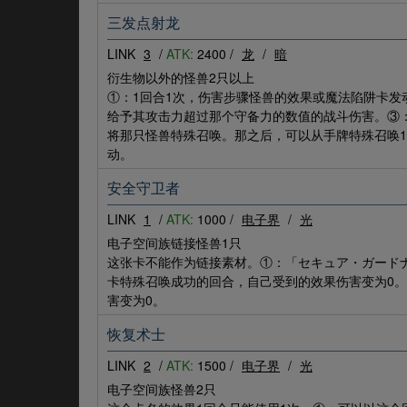
三发点射龙
LINK
3
/
ATK:
2400 /
龙
/
暗
衍生物以外的怪兽2只以上
①：1回合1次，伤害步骤怪兽的效果或魔法陷阱卡
给予其攻击力超过那个守备力的数值的战斗伤害。③
将那只怪兽特殊召唤。那之后，可以从手牌特殊召唤
动。
安全守卫者
LINK
1
/
ATK:
1000 /
电子界
/
光
电子空间族链接怪兽1只
这张卡不能作为链接素材。①：「セキュア・ガード
卡特殊召唤成功的回合，自己受到的效果伤害变为0。
害变为0。
恢复术士
LINK
2
/
ATK:
1500 /
电子界
/
光
电子空间族怪兽2只