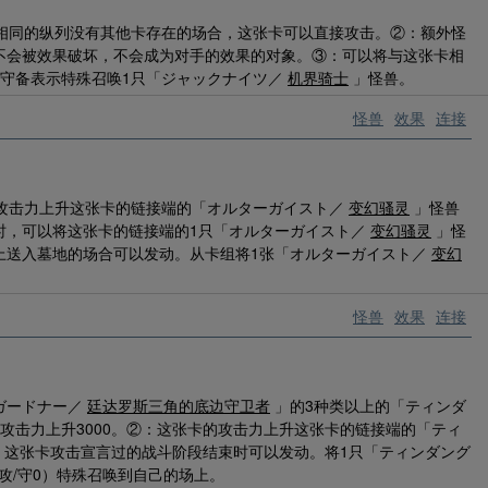
卡相同的纵列没有其他卡存在的场合，这张卡可以直接攻击。②：额外怪
不会被效果破坏，不会成为对手的效果的对象。③：可以将与这张卡相
以守备表示特殊召唤1只「ジャックナイツ／
机界骑士
」怪兽。
怪兽
效果
连接
的攻击力上升这张卡的链接端的「オルターガイスト／
变幻骚灵
」怪兽
时，可以将这张卡的链接端的1只「オルターガイスト／
变幻骚灵
」怪
上送入墓地的场合可以发动。从卡组将1张「オルターガイスト／
变幻
怪兽
效果
连接
ガードナー／
廷达罗斯三角的底边守卫者
」的3种类以上的「ティンダ
攻击力上升3000。②：这张卡的攻击力上升这张卡的链接端的「ティ
③：这张卡攻击宣言过的战斗阶段结束时可以发动。将1只「ティンダング
·攻/守0）特殊召唤到自己的场上。